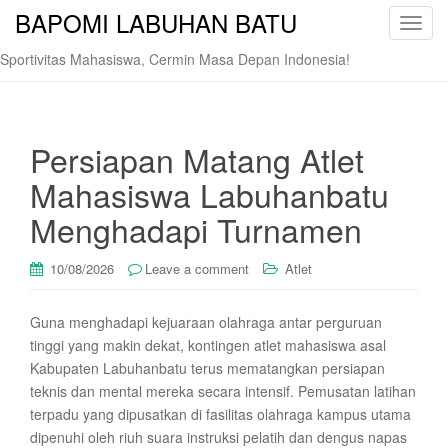
BAPOMI LABUHAN BATU
T
o
Sportivitas Mahasiswa, Cermin Masa Depan Indonesia!
g
g
l
e
Persiapan Matang Atlet
n
Mahasiswa Labuhanbatu
a
v
Menghadapi Turnamen
i
g
10/08/2026
Leave a comment
Atlet
a
t
Guna menghadapi kejuaraan olahraga antar perguruan
i
tinggi yang makin dekat, kontingen atlet mahasiswa asal
o
Kabupaten Labuhanbatu terus mematangkan persiapan
n
teknis dan mental mereka secara intensif. Pemusatan latihan
terpadu yang dipusatkan di fasilitas olahraga kampus utama
dipenuhi oleh riuh suara instruksi pelatih dan dengus napas