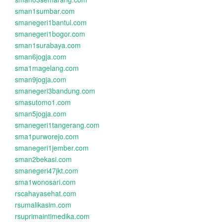
sman1sumbar.com
smanegeri1bantul.com
smanegeri1bogor.com
sman1surabaya.com
sman6jogja.com
sma1magelang.com
sman9jogja.com
smanegeri3bandung.com
smasutomo1.com
sman5jogja.com
smanegeri1tangerang.com
sma1purworejo.com
smanegeri1jember.com
sman2bekasi.com
smanegeri47jkt.com
sma1wonosari.com
rscahayasehat.com
rsumalikasim.com
rsuprimaintimedika.com