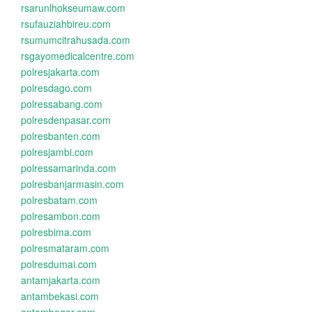
rsarunlhokseumaw.com
rsufauziahbireu.com
rsumumcitrahusada.com
rsgayomedicalcentre.com
polresjakarta.com
polresdago.com
polressabang.com
polresdenpasar.com
polresbanten.com
polresjambi.com
polressamarinda.com
polresbanjarmasin.com
polresbatam.com
polresambon.com
polresbima.com
polresmataram.com
polresdumai.com
antamjakarta.com
antambekasi.com