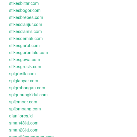
stikesblitar.com
stikesbogor.com
stikesbrebes.com
stikescianjur.com
stikesciamis.com
stikesdemak.com
stikesgarut.com
stikesgorontalo.com
stikesgowa.com
stikesgresik.com
spigresik.com
spigianyar.com
spigrobongan.com
spigunungkidul.com
spijember.com
spijombang.com
dianflores.id
sman48jkt.com
sman26jkt.com
sman03semarang.com