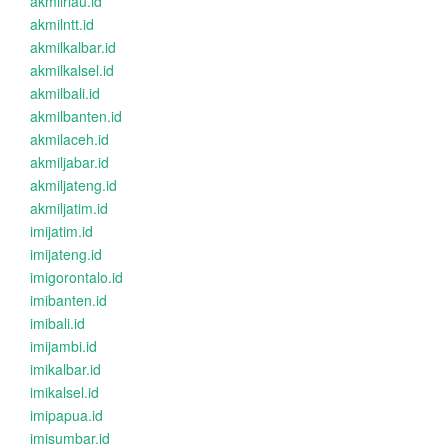
akmilriau.id
akmilntt.id
akmilkalbar.id
akmilkalsel.id
akmilbali.id
akmilbanten.id
akmilaceh.id
akmiljabar.id
akmiljateng.id
akmiljatim.id
imijatim.id
imijateng.id
imigorontalo.id
imibanten.id
imibali.id
imijambi.id
imikalbar.id
imikalsel.id
imipapua.id
imisumbar.id