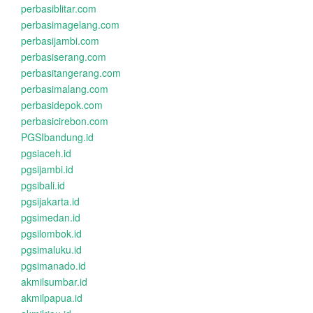
perbasiblitar.com
perbasimagelang.com
perbasijambi.com
perbasiserang.com
perbasitangerang.com
perbasimalang.com
perbasidepok.com
perbasicirebon.com
PGSIbandung.id
pgsiaceh.id
pgsijambi.id
pgsibali.id
pgsijakarta.id
pgsimedan.id
pgsilombok.id
pgsimaluku.id
pgsimanado.id
akmilsumbar.id
akmilpapua.id