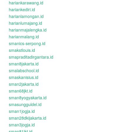
hariankarawang.id
hariankediri.id
harianlamongan.id
harianlumajang.id
harianmajalengka.id
harianmalang.id
smanics-serpong.id
smakstlouis.id
smapraditadirgantara.id
sman8jakarta.id
smalabschool.id
smaskanisius.id
sman2jakarta.id
sman68jkt.id
sman8yogyakarta.id
smasungguldel.id
sman1jogja.id
sman28dkijakarta.id
sman3jogja.id
sman81jkt.id