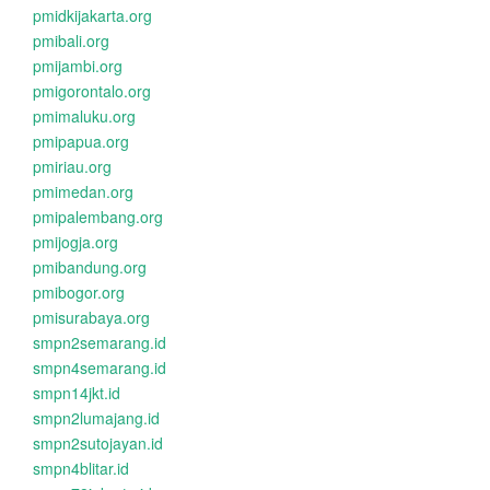
pmidkijakarta.org
pmibali.org
pmijambi.org
pmigorontalo.org
pmimaluku.org
pmipapua.org
pmiriau.org
pmimedan.org
pmipalembang.org
pmijogja.org
pmibandung.org
pmibogor.org
pmisurabaya.org
smpn2semarang.id
smpn4semarang.id
smpn14jkt.id
smpn2lumajang.id
smpn2sutojayan.id
smpn4blitar.id