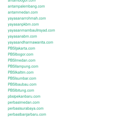
antambogor.com
antampalembang.com
antammedan.com
yayasanarrohmah.com
yayasanpkbm.com
yayasanmambaulirsyad.com
yayasanabm.com
yayasandharmawanita.com
PBSIjakarta.com
PBSIbogor.com
PBSImedan.com
PBSIlampung.com
PBSIkaltim.com
PBSIsumbar.com
PBSIbaubau.com
PBSIbitung.com
pbsipekanbaru.com
perbasimedan.com
perbasisurabaya.com
perbasibanjarbaru.com