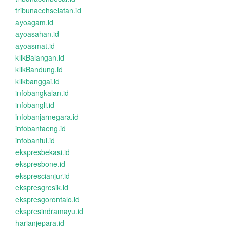
tribunacehselatan.id
ayoagam.id
ayoasahan.id
ayoasmat.id
klikBalangan.id
klikBandung.id
klikbanggai.id
infobangkalan.id
infobangli.id
infobanjarnegara.id
infobantaeng.id
infobantul.id
ekspresbekasi.id
ekspresbone.id
eksprescianjur.id
ekspresgresik.id
ekspresgorontalo.id
ekspresindramayu.id
harianjepara.id