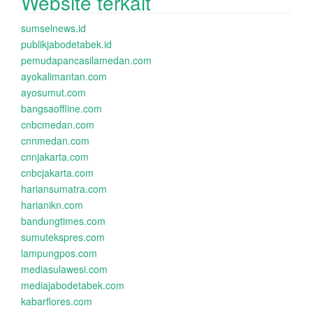
Website terkait
sumselnews.id
publikjabodetabek.id
pemudapancasilamedan.com
ayokalimantan.com
ayosumut.com
bangsaoffline.com
cnbcmedan.com
cnnmedan.com
cnnjakarta.com
cnbcjakarta.com
hariansumatra.com
harianikn.com
bandungtimes.com
sumutekspres.com
lampungpos.com
mediasulawesi.com
mediajabodetabek.com
kabarflores.com