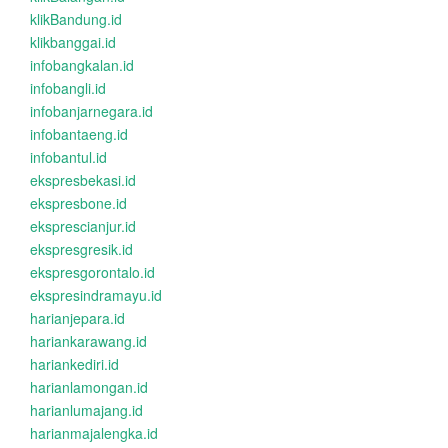
klikBandung.id
klikbanggai.id
infobangkalan.id
infobangli.id
infobanjarnegara.id
infobantaeng.id
infobantul.id
ekspresbekasi.id
ekspresbone.id
eksprescianjur.id
ekspresgresik.id
ekspresgorontalo.id
ekspresindramayu.id
harianjepara.id
hariankarawang.id
hariankediri.id
harianlamongan.id
harianlumajang.id
harianmajalengka.id