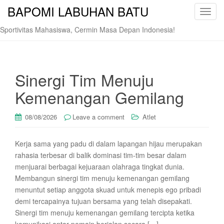
BAPOMI LABUHAN BATU
T
o
Sportivitas Mahasiswa, Cermin Masa Depan Indonesia!
g
g
l
e
Sinergi Tim Menuju
n
Kemenangan Gemilang
a
v
i
08/08/2026
Leave a comment
Atlet
g
a
Kerja sama yang padu di dalam lapangan hijau merupakan
t
rahasia terbesar di balik dominasi tim-tim besar dalam
i
menjuarai berbagai kejuaraan olahraga tingkat dunia.
o
Membangun sinergi tim menuju kemenangan gemilang
n
menuntut setiap anggota skuad untuk menepis ego pribadi
demi tercapainya tujuan bersama yang telah disepakati.
Sinergi tim menuju kemenangan gemilang tercipta ketika