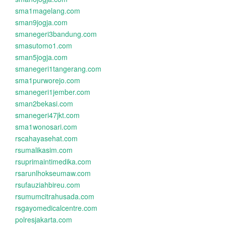
sma1magelang.com
sman9jogja.com
smanegeri3bandung.com
smasutomo1.com
sman5jogja.com
smanegeri1tangerang.com
sma1purworejo.com
smanegeri1jember.com
sman2bekasi.com
smanegeri47jkt.com
sma1wonosari.com
rscahayasehat.com
rsumalikasim.com
rsuprimaintimedika.com
rsarunlhokseumaw.com
rsufauziahbireu.com
rsumumcitrahusada.com
rsgayomedicalcentre.com
polresjakarta.com