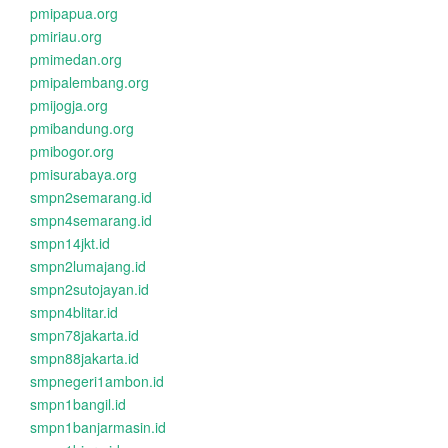
pmipapua.org
pmiriau.org
pmimedan.org
pmipalembang.org
pmijogja.org
pmibandung.org
pmibogor.org
pmisurabaya.org
smpn2semarang.id
smpn4semarang.id
smpn14jkt.id
smpn2lumajang.id
smpn2sutojayan.id
smpn4blitar.id
smpn78jakarta.id
smpn88jakarta.id
smpnegeri1ambon.id
smpn1bangil.id
smpn1banjarmasin.id