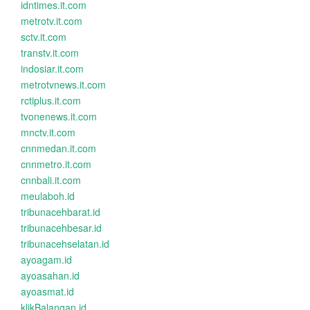
idntimes.it.com
metrotv.it.com
sctv.it.com
transtv.it.com
indosiar.it.com
metrotvnews.it.com
rctiplus.it.com
tvonenews.it.com
mnctv.it.com
cnnmedan.it.com
cnnmetro.it.com
cnnbali.it.com
meulaboh.id
tribunacehbarat.id
tribunacehbesar.id
tribunacehselatan.id
ayoagam.id
ayoasahan.id
ayoasmat.id
klikBalangan.id