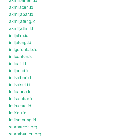
akmilbanten.id
akmilaceh.id
akmiljabar.id
akmiljateng.id
akmiljatim.id
imijatim.id
imijateng.id
imigorontalo.id
imibanten.id
imibali.id
imijambi.id
imikalbar.id
imikalsel.id
imipapua.id
imisumbar.id
imisumut.id
imiriau.id
imilampung.id
suaraaceh.org
suarabanten.org