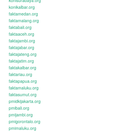
konisurabaya.org
konikalbar.org
faktamedan.org
faktamalang.org
faktabali.org
faktaaceh.org
faktajambi.org
faktajabar.org
faktajateng.org
faktajatim.org
faktakalbar.org
faktariau.org
faktapapua.org
faktamaluku.org
faktasumut.org
pmidkijakarta.org
pmibali.org
pmijambi.org
pmigorontalo.org
pmimaluku.org