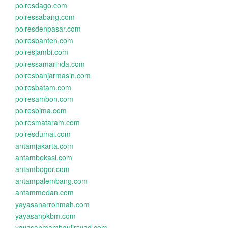
polresdago.com
polressabang.com
polresdenpasar.com
polresbanten.com
polresjambi.com
polressamarinda.com
polresbanjarmasin.com
polresbatam.com
polresambon.com
polresbima.com
polresmataram.com
polresdumai.com
antamjakarta.com
antambekasi.com
antambogor.com
antampalembang.com
antammedan.com
yayasanarrohmah.com
yayasanpkbm.com
yayasanmambaulirsyad.com