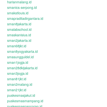
harianmalang.id
smanics-serpong.id
smakstlouis.id
smapraditadirgantara.id
sman8jakarta.id
smalabschool.id
smaskanisius.id
sman2jakarta.id
sman68jkt.id
sman8yogyakarta.id
smasungguldel.id
sman1jogja.id
sman28dkijakarta.id
sman3jogja.id
sman81jkt.id
sman2malang.id
sman21jkt.id
puskesmasjakut.id
puskesmasmampang.id
puskesmaspancoran.id