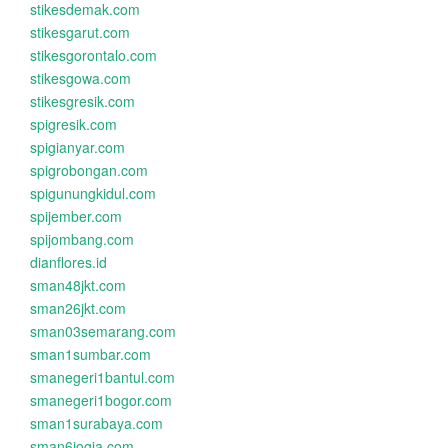
stikesdemak.com
stikesgarut.com
stikesgorontalo.com
stikesgowa.com
stikesgresik.com
spigresik.com
spigianyar.com
spigrobongan.com
spigunungkidul.com
spijember.com
spijombang.com
dianflores.id
sman48jkt.com
sman26jkt.com
sman03semarang.com
sman1sumbar.com
smanegeri1bantul.com
smanegeri1bogor.com
sman1surabaya.com
sman6jogja.com