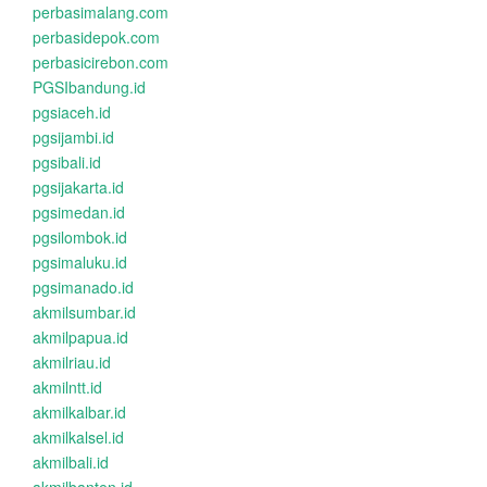
perbasimalang.com
perbasidepok.com
perbasicirebon.com
PGSIbandung.id
pgsiaceh.id
pgsijambi.id
pgsibali.id
pgsijakarta.id
pgsimedan.id
pgsilombok.id
pgsimaluku.id
pgsimanado.id
akmilsumbar.id
akmilpapua.id
akmilriau.id
akmilntt.id
akmilkalbar.id
akmilkalsel.id
akmilbali.id