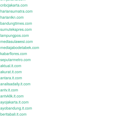
cnbcjakarta.com
hariansumatra.com
harianikn.com
bandungtimes.com
sumutekspres.com
lampungpos.com
mediasulawesi.com
mediajabodetabek.com
kabarflores.com
seputarmetro.com
aktual.it.com
akurat.it.com
antara.it.com
analisadaily.it.com
antv.it.com
antvklik.it.com
ayojakarta.it.com
ayobandung.it.com
beritabali.it.com