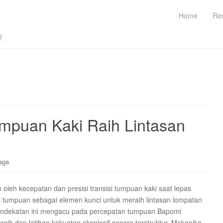
Home
Re
!
umpuan Kaki Raih Lintasan
aga
 oleh kecepatan dan presisi transisi tumpuan kaki saat lepas
isi tumpuan sebagai elemen kunci untuk meraih lintasan lompatan
 Pendekatan ini mengacu pada percepatan tumpuan Bapomi
k dan latihan kekuatan eksplosif secara terstruktur. Mekanika