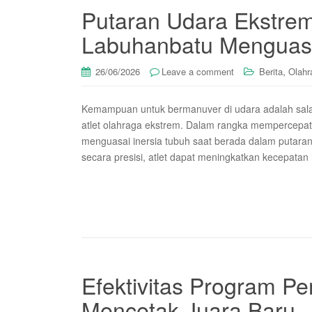
Putaran Udara Ekstre
Labuhanbatu Menguasa
,
26/06/2026
Leave a comment
Berita
Olahr
Kemampuan untuk bermanuver di udara adalah salah
atlet olahraga ekstrem. Dalam rangka mempercepat
menguasai inersia tubuh saat berada dalam putara
secara presisi, atlet dapat meningkatkan kecepata
Efektivitas Program P
Mencetak Juara Baru.