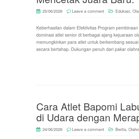
,
25/06/2026
Leave a comment
Edukasi
Ola
Keberhasilan dalam Efektivitas Program pembinaa
dominasi atlet senior di berbagai ajang kejuaraan o
memungkinkan para atlet untuk berkembang sesuai
secara bertahap. Dukungan penuh dari pakar olahr
Cara Atlet Bapomi Lab
di Udara dengan Merap
,
24/06/2026
Leave a comment
Berita
Olahr