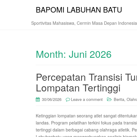
BAPOMI LABUHAN BATU
Sportivitas Mahasiswa, Cermin Masa Depan Indonesia
Month:
Juni 2026
Percepatan Transisi T
Lompatan Tertinggi
,
30/06/2026
Leave a comment
Berita
Olahr
Ketinggian lompatan seorang atlet sangat ditentukan
landas. Program pelatihan terkini fokus pada trans
tertinggi dalam berbagai cabang olahraga atletik.
Labuhanbatu yang menggabungkan analisis biomekani