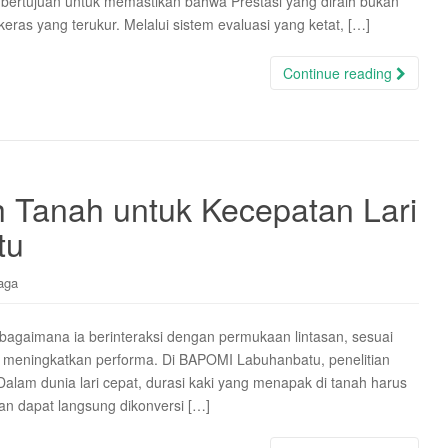
 bertujuan untuk memastikan bahwa Prestasi yang diraih bukan
keras yang terukur. Melalui sistem evaluasi yang ketat, […]
Continue reading
 Tanah untuk Kecepatan Lari
tu
aga
h bagaimana ia berinteraksi dengan permukaan lintasan, sesuai
 meningkatkan performa. Di BAPOMI Labuhanbatu, penelitian
 Dalam dunia lari cepat, durasi kaki yang menapak di tanah harus
kan dapat langsung dikonversi […]