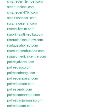
smanegeri1jember.com
sman2bekasi.com
smanegeri47jkt.com
sma1wonosari.com
rscahayasehat.com
rsumalikasim.com
rsuprimaintimedika.com
rsarunlhokseumaw.com
rsufauziahbireu.com
rsumumcitrahusada.com
rsgayomedicalcentre.com
polresjakarta.com
polresdago.com
polressabang.com
polresdenpasar.com
polresbanten.com
polresjambi.com
polressamarinda.com
polresbanjarmasin.com
polresbatam.com