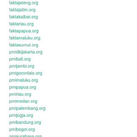
faktajateng.org
faktajatim.org
faktakalbar.org
faktariau.org
faktapapua.org
faktamaluku.org
faktasumut.org
pmidkijakarta.org
pmibali.org
pmijambi.org
pmigorontalo.org
pmimaluku.org
pmipapua.org
pmiriau.org
pmimedan.org
pmipalembang.org
pmijogja.org
pmibandung.org
pmibogor.org
pmisurabaya.org