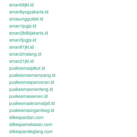
sman68jkt.id
sman8yogyakarta.id
smasungguldel.id
sman1jogja.id
sman28dkijakarta.id
sman3jogja.id
sman81jkt.id
sman2malang.id
sman21jkt.id
puskesmasjakut.id
puskesmasmampang.id
puskesmaspancoran.id
puskesmasmenteng.id
puskesmassenen.id
puskesmaskramatjati.id
puskesmasngambeg.id
stikespacitan.com
stikespamekasan.com
stikespandeglang.com