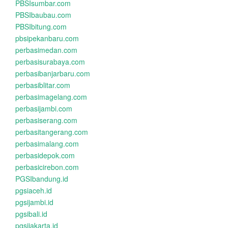
PBSIsumbar.com
PBSIbaubau.com
PBSIbitung.com
pbsipekanbaru.com
perbasimedan.com
perbasisurabaya.com
perbasibanjarbaru.com
perbasiblitar.com
perbasimagelang.com
perbasijambi.com
perbasiserang.com
perbasitangerang.com
perbasimalang.com
perbasidepok.com
perbasicirebon.com
PGSIbandung.id
pgsiaceh.id
pgsijambi.id
pgsibali.id
pgsijakarta.id