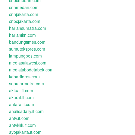
cnbcmedan.com
cnnmedan.com
cnnjakarta.com
cnbcjakarta.com
hariansumatra.com
harianikn.com
bandungtimes.com
sumutekspres.com
lampungpos.com
mediasulawesi.com
mediajabodetabek.com
kabarflores.com
seputarmetro.com
aktual.it.com
akurat.it.com
antara.it.com
analisadaily.it.com
antv.it.com
antvklik.it.com
ayojakarta.it.com