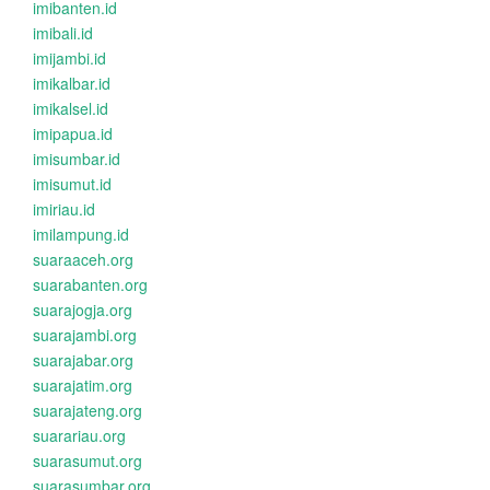
imibanten.id
imibali.id
imijambi.id
imikalbar.id
imikalsel.id
imipapua.id
imisumbar.id
imisumut.id
imiriau.id
imilampung.id
suaraaceh.org
suarabanten.org
suarajogja.org
suarajambi.org
suarajabar.org
suarajatim.org
suarajateng.org
suarariau.org
suarasumut.org
suarasumbar.org