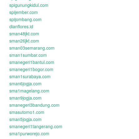
spigunungkidul.com
spijember.com
spijombang.com
dianflores.id
sman48jkt.com
sman26jkt.com
sman03semarang.com
sman1sumbar.com
smanegeri1bantul.com
smanegeri1bogor.com
sman1surabaya.com
sman6jogja.com
sma1magelang.com
sman9jogja.com
smanegeri3bandung.com
smasutomo1.com
sman5jogja.com
smanegeri1tangerang.com
sma1purworejo.com