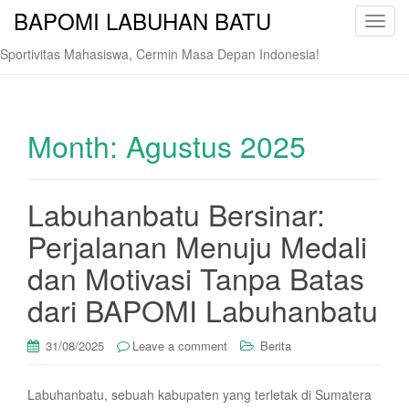
BAPOMI LABUHAN BATU
T
o
Sportivitas Mahasiswa, Cermin Masa Depan Indonesia!
g
g
l
e
Month:
Agustus 2025
n
a
v
Labuhanbatu Bersinar:
i
Perjalanan Menuju Medali
g
a
dan Motivasi Tanpa Batas
t
i
dari BAPOMI Labuhanbatu
o
n
31/08/2025
Leave a comment
Berita
Labuhanbatu, sebuah kabupaten yang terletak di Sumatera