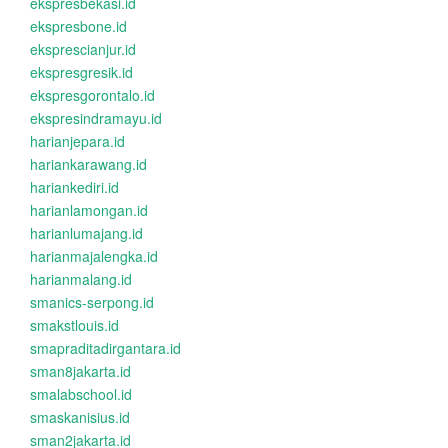
ekspresbekasi.id
ekspresbone.id
eksprescianjur.id
ekspresgresik.id
ekspresgorontalo.id
ekspresindramayu.id
harianjepara.id
hariankarawang.id
hariankediri.id
harianlamongan.id
harianlumajang.id
harianmajalengka.id
harianmalang.id
smanics-serpong.id
smakstlouis.id
smapraditadirgantara.id
sman8jakarta.id
smalabschool.id
smaskanisius.id
sman2jakarta.id