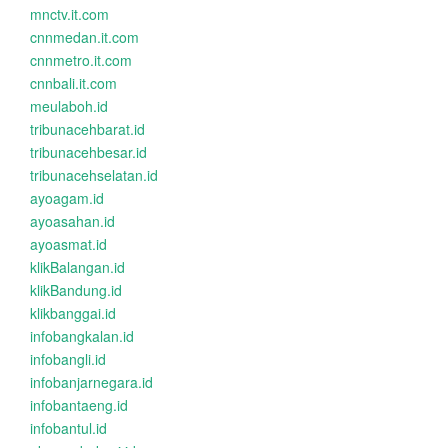
mnctv.it.com
cnnmedan.it.com
cnnmetro.it.com
cnnbali.it.com
meulaboh.id
tribunacehbarat.id
tribunacehbesar.id
tribunacehselatan.id
ayoagam.id
ayoasahan.id
ayoasmat.id
klikBalangan.id
klikBandung.id
klikbanggai.id
infobangkalan.id
infobangli.id
infobanjarnegara.id
infobantaeng.id
infobantul.id