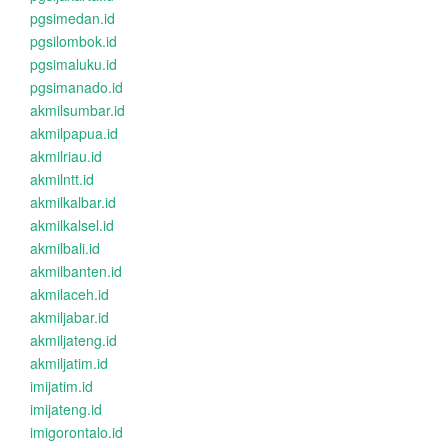
pgsimedan.id
pgsilombok.id
pgsimaluku.id
pgsimanado.id
akmilsumbar.id
akmilpapua.id
akmilriau.id
akmilntt.id
akmilkalbar.id
akmilkalsel.id
akmilbali.id
akmilbanten.id
akmilaceh.id
akmiljabar.id
akmiljateng.id
akmiljatim.id
imijatim.id
imijateng.id
imigorontalo.id