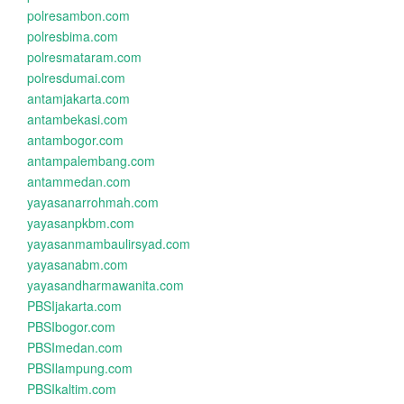
polresambon.com
polresbima.com
polresmataram.com
polresdumai.com
antamjakarta.com
antambekasi.com
antambogor.com
antampalembang.com
antammedan.com
yayasanarrohmah.com
yayasanpkbm.com
yayasanmambaulirsyad.com
yayasanabm.com
yayasandharmawanita.com
PBSIjakarta.com
PBSIbogor.com
PBSImedan.com
PBSIlampung.com
PBSIkaltim.com