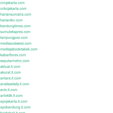
cnnjakarta.com
cnbcjakarta.com
hariansumatra.com
harianikn.com
bandungtimes.com
sumutekspres.com
lampungpos.com
mediasulawesi.com
mediajabodetabek.com
kabarflores.com
seputarmetro.com
aktual.it.com
akurat.it.com
antara.it.com
analisadaily.it.com
antv.it.com
antvklik.it.com
ayojakarta.it.com
ayobandung.it.com
beritabali.it.com