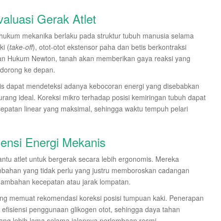
aluasi Gerak Atlet
ukum mekanika berlaku pada struktur tubuh manusia selama
i (
take-off
), otot-otot ekstensor paha dan betis berkontraksi
kan Hukum Newton, tanah akan memberikan gaya reaksi yang
dorong ke depan.
alis dapat mendeteksi adanya kebocoran energi yang disebabkan
kurang ideal. Koreksi mikro terhadap posisi kemiringan tubuh dapat
epatan linear yang maksimal, sehingga waktu tempuh pelari
iensi Energi Mekanis
ntu atlet untuk bergerak secara lebih ergonomis. Mereka
mbahan yang tidak perlu yang justru memboroskan cadangan
nambahan kecepatan atau jarak lompatan.
l yang memuat rekomendasi koreksi posisi tumpuan kaki. Penerapan
n efisiensi penggunaan glikogen otot, sehingga daya tahan
yang lebih lama selama jalannya perlombaan resmi.