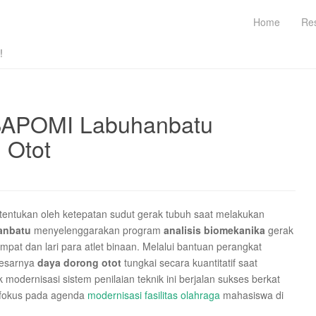
Home
Re
!
 BAPOMI Labuhanbatu
 Otot
itentukan oleh ketepatan sudut gerak tubuh saat melakukan
anbatu
menyelenggarakan program
analisis biomekanika
gerak
mpat dan lari para atlet binaan. Melalui bantuan perangkat
besarnya
daya dorong otot
tungkai secara kuantitatif saat
dernisasi sistem penilaian teknik ini berjalan sukses berkat
rfokus pada agenda
modernisasi fasilitas olahraga
mahasiswa di