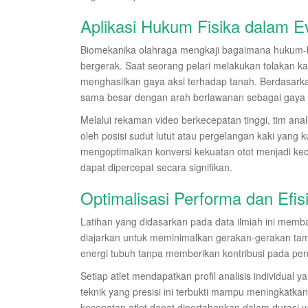
Aplikasi Hukum Fisika dalam Ev
Biomekanika olahraga mengkaji bagaimana hukum-h
bergerak. Saat seorang pelari melakukan tolakan kak
menghasilkan gaya aksi terhadap tanah. Berdasar
sama besar dengan arah berlawanan sebagai gaya 
Melalui rekaman video berkecepatan tinggi, tim an
oleh posisi sudut lutut atau pergelangan kaki yang 
mengoptimalkan konversi kekuatan otot menjadi kec
dapat dipercepat secara signifikan.
Optimalisasi Performa dan Efis
Latihan yang didasarkan pada data ilmiah ini memba
diajarkan untuk meminimalkan gerakan-gerakan ta
energi tubuh tanpa memberikan kontribusi pada pe
Setiap atlet mendapatkan profil analisis individua
teknik yang presisi ini terbukti mampu meningkatka
kecepatan atlet dapat dipertahankan dalam durasi 