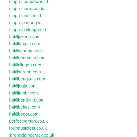
smpn1manokwari.id
smpn1narmada.id
smpn1pacitan.id
smpn1padang.id
smpn1pailangga.id
haklijakarta.com
haklilangsa.com
haklisabang.com
haklidenpasar.com
haklicilegon.com
hakliserang.com
haklibengkulu.com
haklijogja.com
haklijambi.com
haklibandung.com
haklibekasi.com
haklibogor.com
perfectperson.co.uk
tourmusicfest.co.uk
strongdemocracy.co.uk