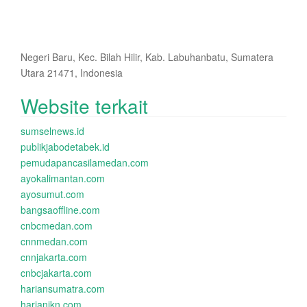
Negeri Baru, Kec. Bilah Hilir, Kab. Labuhanbatu, Sumatera
Utara 21471, Indonesia
Website terkait
sumselnews.id
publikjabodetabek.id
pemudapancasilamedan.com
ayokalimantan.com
ayosumut.com
bangsaoffline.com
cnbcmedan.com
cnnmedan.com
cnnjakarta.com
cnbcjakarta.com
hariansumatra.com
harianikn.com