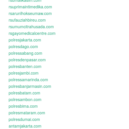
rsumalikasim.com
rsuprimaintimedika.com
rsarunlhokseumaw.com
rsufauziahbireu.com
rsumumcitrahusada.com
rsgayomedicalcentre.com
polresjakarta.com
polresdago.com
polressabang.com
polresdenpasar.com
polresbanten.com
polresjambi.com
polressamarinda.com
polresbanjarmasin.com
polresbatam.com
polresambon.com
polresbima.com
polresmataram.com
polresdumai.com
antamjakarta.com