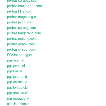
perbasisurabaya.com
perbasibanjarbaru.com
perbasiblitar.com
perbasimagelang.com
perbasijambi.com
perbasiserang.com
perbasitangerang.com
perbasimalang.com
perbasidepok.com
perbasicirebon.com
PGSIbandung.id
pgsiaceh.id
pgsijambi.id
pgsibali.id
pgsijakarta.id
pgsimedan.id
pgsilombok.id
pgsimaluku.id
pgsimanado.id
akmilsumbar.id