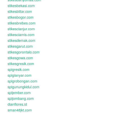
stikesbekasi.com
stikesblitar.com
stikesbogor.com
stikesbrebes.com
stikescianjur.com
stikesciamis.com
stikesdemak.com
stikesgarut.com
stikesgorontalo.com
stikesgowa.com
stikesgresik.com
spigresik.com
spigianyar.com
spigrobongan.com
spigunungkidul.com
spijember.com
spijombang.com
dianflores.id
sman48jkt.com