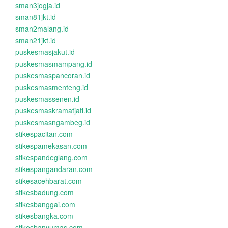
sman3jogja.id
sman81jkt.id
sman2malang.id
sman21jkt.id
puskesmasjakut.id
puskesmasmampang.id
puskesmaspancoran.id
puskesmasmenteng.id
puskesmassenen.id
puskesmaskramatjati.id
puskesmasngambeg.id
stikespacitan.com
stikespamekasan.com
stikespandeglang.com
stikespangandaran.com
stikesacehbarat.com
stikesbadung.com
stikesbanggai.com
stikesbangka.com
stikesbanyumas.com