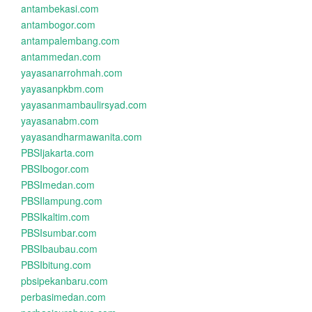
antambekasi.com
antambogor.com
antampalembang.com
antammedan.com
yayasanarrohmah.com
yayasanpkbm.com
yayasanmambaulirsyad.com
yayasanabm.com
yayasandharmawanita.com
PBSIjakarta.com
PBSIbogor.com
PBSImedan.com
PBSIlampung.com
PBSIkaltim.com
PBSIsumbar.com
PBSIbaubau.com
PBSIbitung.com
pbsipekanbaru.com
perbasimedan.com