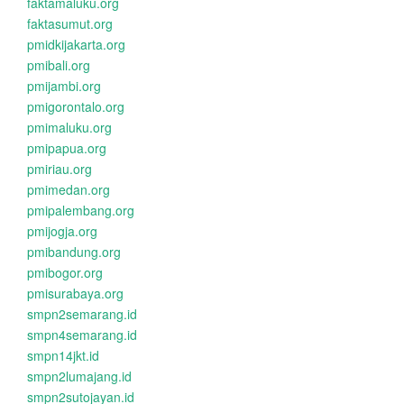
faktamaluku.org
faktasumut.org
pmidkijakarta.org
pmibali.org
pmijambi.org
pmigorontalo.org
pmimaluku.org
pmipapua.org
pmiriau.org
pmimedan.org
pmipalembang.org
pmijogja.org
pmibandung.org
pmibogor.org
pmisurabaya.org
smpn2semarang.id
smpn4semarang.id
smpn14jkt.id
smpn2lumajang.id
smpn2sutojayan.id