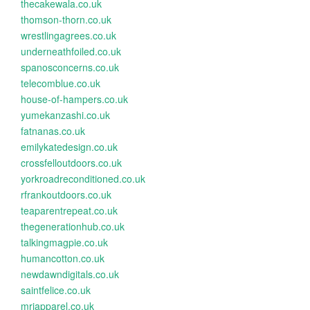
thecakewala.co.uk
thomson-thorn.co.uk
wrestlingagrees.co.uk
underneathfoiled.co.uk
spanosconcerns.co.uk
telecomblue.co.uk
house-of-hampers.co.uk
yumekanzashi.co.uk
fatnanas.co.uk
emilykatedesign.co.uk
crossfelloutdoors.co.uk
yorkroadreconditioned.co.uk
rfrankoutdoors.co.uk
teaparentrepeat.co.uk
thegenerationhub.co.uk
talkingmagpie.co.uk
humancotton.co.uk
newdawndigitals.co.uk
saintfelice.co.uk
mrjapparel.co.uk