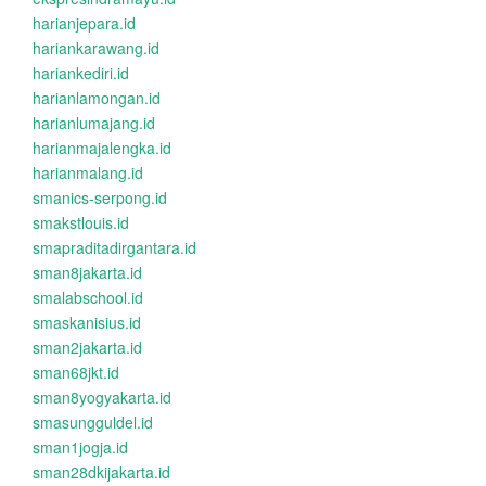
harianjepara.id
hariankarawang.id
hariankediri.id
harianlamongan.id
harianlumajang.id
harianmajalengka.id
harianmalang.id
smanics-serpong.id
smakstlouis.id
smapraditadirgantara.id
sman8jakarta.id
smalabschool.id
smaskanisius.id
sman2jakarta.id
sman68jkt.id
sman8yogyakarta.id
smasungguldel.id
sman1jogja.id
sman28dkijakarta.id