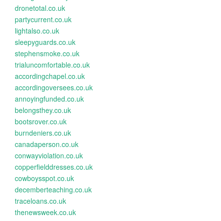
dronetotal.co.uk
partycurrent.co.uk
lightalso.co.uk
sleepyguards.co.uk
stephensmoke.co.uk
trialuncomfortable.co.uk
accordingchapel.co.uk
accordingoversees.co.uk
annoyingfunded.co.uk
belongsthey.co.uk
bootsrover.co.uk
burndeniers.co.uk
canadaperson.co.uk
conwayviolation.co.uk
copperfielddresses.co.uk
cowboysspot.co.uk
decemberteaching.co.uk
traceloans.co.uk
thenewsweek.co.uk