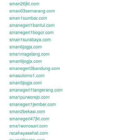
sman26jkt.com
sman03semarang.com
sman1sumbar.com
smanegeri1bantul.com
smanegeri1bogor.com
sman1surabaya.com
sman6jogja.com
sma1magelang.com
sman9jogja.com
smanegeri3bandung.com
smasutomo1.com
sman5jogja.com
smanegeri1tangerang.com
sma1purworejo.com
smanegeri1jember.com
sman2bekasi.com
smanegeri47jkt.com
sma1wonosari.com
rscahayasehat.com