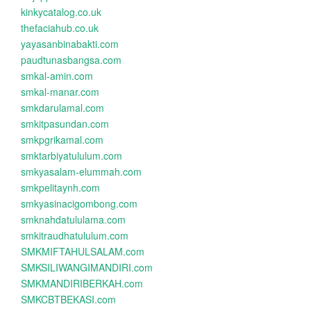
kinkycatalog.co.uk
thefaciahub.co.uk
yayasanbinabakti.com
paudtunasbangsa.com
smkal-amin.com
smkal-manar.com
smkdarulamal.com
smkitpasundan.com
smkpgrikamal.com
smktarbiyatululum.com
smkyasalam-elummah.com
smkpelitaynh.com
smkyasinacigombong.com
smknahdatululama.com
smkitraudhatululum.com
SMKMIFTAHULSALAM.com
SMKSILIWANGIMANDIRI.com
SMKMANDIRIBERKAH.com
SMKCBTBEKASI.com