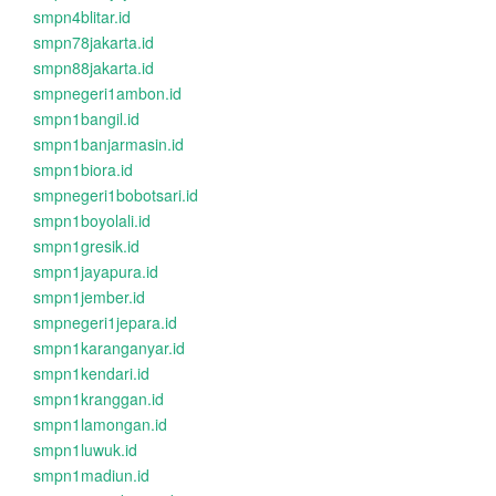
smpn4blitar.id
smpn78jakarta.id
smpn88jakarta.id
smpnegeri1ambon.id
smpn1bangil.id
smpn1banjarmasin.id
smpn1biora.id
smpnegeri1bobotsari.id
smpn1boyolali.id
smpn1gresik.id
smpn1jayapura.id
smpn1jember.id
smpnegeri1jepara.id
smpn1karanganyar.id
smpn1kendari.id
smpn1kranggan.id
smpn1lamongan.id
smpn1luwuk.id
smpn1madiun.id