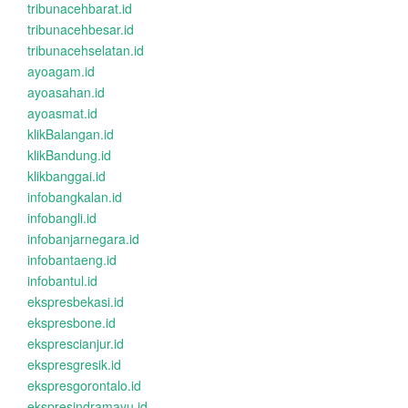
tribunacehbarat.id
tribunacehbesar.id
tribunacehselatan.id
ayoagam.id
ayoasahan.id
ayoasmat.id
klikBalangan.id
klikBandung.id
klikbanggai.id
infobangkalan.id
infobangli.id
infobanjarnegara.id
infobantaeng.id
infobantul.id
ekspresbekasi.id
ekspresbone.id
eksprescianjur.id
ekspresgresik.id
ekspresgorontalo.id
ekspresindramayu.id