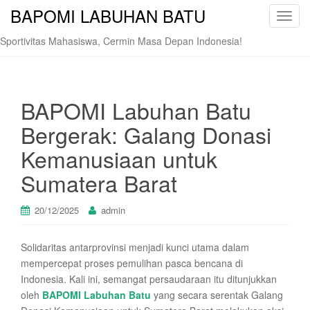
BAPOMI LABUHAN BATU
T
o
Sportivitas Mahasiswa, Cermin Masa Depan Indonesia!
g
g
l
e
BAPOMI Labuhan Batu
n
Bergerak: Galang Donasi
a
v
Kemanusiaan untuk
i
Sumatera Barat
g
a
t
20/12/2025
admin
i
o
Solidaritas antarprovinsi menjadi kunci utama dalam
n
mempercepat proses pemulihan pasca bencana di
Indonesia. Kali ini, semangat persaudaraan itu ditunjukkan
oleh
BAPOMI Labuhan Batu
yang secara serentak Galang