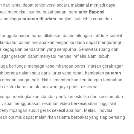
 dari lantai dapat terkonversi secara maksimal menjadi daya
 kaki mendekati sumbu pusat badan, para
atlet Bapomi
ia sehingga
putaran di udara
menjadi jauh lebih cepat dan
i anggota badan harus dilakukan dalam hitungan milidetik setelah
terlambatan dalam merapatkan lengan ke dada dapat mengurangi
ada kegagalan pendaratan yang sempurna. Sensivitas ruang dan
if agar gerakan dapat menyatu menjadi refleks alami tubuh.
 juga berfungsi menjaga keseimbangan poros lintasan gerak agar
uh berada dalam satu garis lurus yang rapat, hambatan
putaran
an dengan sangat baik. Hal ini memberikan keuntungan tambahan
rja ekstra keras untuk melawan gaya puntir eksternal.
ampu meningkatkan standar penilaian estetika dan keselamatan
i visual menggunakan rekaman video berkecepatan tinggi kini
penyimpangan sudut gerak sekecil apa pun. Melalui inovasi
erah optimis dapat melahirkan talenta berbakat yang siap bersaing