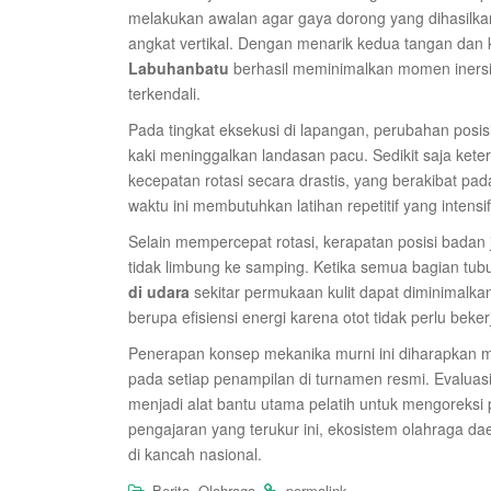
melakukan awalan agar gaya dorong yang dihasilkan
angkat vertikal. Dengan menarik kedua tangan dan
Labuhanbatu
berhasil meminimalkan momen iners
terkendali.
Pada tingkat eksekusi di lapangan, perubahan posis
kaki meninggalkan landasan pacu. Sedikit saja ke
kecepatan rotasi secara drastis, yang berakibat p
waktu ini membutuhkan latihan repetitif yang intens
Selain mempercepat rotasi, kerapatan posisi badan
tidak limbung ke samping. Ketika semua bagian tub
di udara
sekitar permukaan kulit dapat diminimalk
berupa efisiensi energi karena otot tidak perlu beke
Penerapan konsep mekanika murni ini diharapkan m
pada setiap penampilan di turnamen resmi. Evaluas
menjadi alat bantu utama pelatih untuk mengoreksi 
pengajaran yang terukur ini, ekosistem olahraga da
di kancah nasional.
,
.
.
Berita
Olahraga
permalink