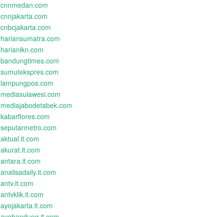
cnnmedan.com
cnnjakarta.com
cnbcjakarta.com
hariansumatra.com
harianikn.com
bandungtimes.com
sumutekspres.com
lampungpos.com
mediasulawesi.com
mediajabodetabek.com
kabarflores.com
seputarmetro.com
aktual.it.com
akurat.it.com
antara.it.com
analisadaily.it.com
antv.it.com
antvklik.it.com
ayojakarta.it.com
ayobandung.it.com