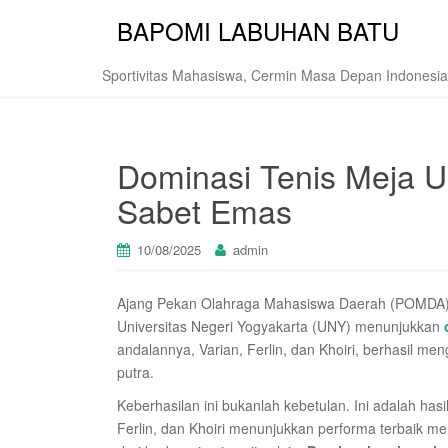
BAPOMI LABUHAN BATU
Sportivitas Mahasiswa, Cermin Masa Depan Indonesia
Dominasi Tenis Meja UN
Sabet Emas
10/08/2025
admin
Ajang Pekan Olahraga Mahasiswa Daerah (POMDA) DI
Universitas Negeri Yogyakarta (UNY) menunjukkan
andalannya, Varian, Ferlin, dan Khoiri, berhasil 
putra.
Keberhasilan ini bukanlah kebetulan. Ini adalah hasil
Ferlin, dan Khoiri menunjukkan performa terbaik m