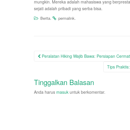
mungkin. Mereka adalah mahasiswa yang berpresta
sejati adalah pribadi yang serba bisa.
.
.
Berita
permalink
Post
Peralatan Hiking Wajib Bawa: Persiapan Cermat
navigation
Tips Prakti
Tinggalkan Balasan
Anda harus
masuk
untuk berkomentar.