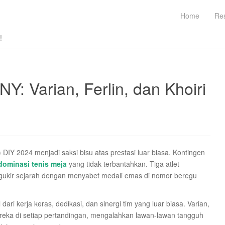
Home
Re
!
Y: Varian, Ferlin, dan Khoiri
Y 2024 menjadi saksi bisu atas prestasi luar biasa. Kontingen
dominasi tenis meja
yang tidak terbantahkan. Tiga atlet
mengukir sejarah dengan menyabet medali emas di nomor beregu
 dari kerja keras, dedikasi, dan sinergi tim yang luar biasa. Varian,
ereka di setiap pertandingan, mengalahkan lawan-lawan tangguh