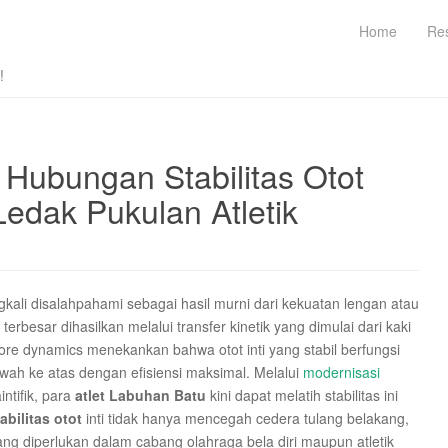
Home
Re
!
Hubungan Stabilitas Otot
dak Pukulan Atletik
gkali disalahpahami sebagai hasil murni dari kekuatan lengan atau
erbesar dihasilkan melalui transfer kinetik yang dimulai dari kaki
re dynamics menekankan bahwa otot inti yang stabil berfungsi
ah ke atas dengan efisiensi maksimal. Melalui
modernisasi
ntifik, para
atlet Labuhan Batu
kini dapat melatih stabilitas ini
abilitas otot
inti tidak hanya mencegah cedera tulang belakang,
ng diperlukan dalam cabang olahraga bela diri maupun atletik