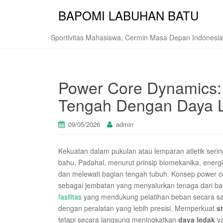
BAPOMI LABUHAN BATU
Sportivitas Mahasiswa, Cermin Masa Depan Indonesia
Power Core Dynamics: 
Tengah Dengan Daya Le
09/05/2026
admin
Kekuatan dalam pukulan atau lemparan atletik serin
bahu. Padahal, menurut prinsip biomekanika, energi t
dan melewati bagian tengah tubuh. Konsep power co
sebagai jembatan yang menyalurkan tenaga dari baw
fasilitas
yang mendukung pelatihan beban secara sai
dengan peralatan yang lebih presisi. Memperkuat
st
tetapi secara langsung meningkatkan
daya ledak
ya