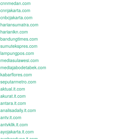
cnnmedan.com
cnnjakarta.com
cnbcjakarta.com
hariansumatra.com
harianikn.com
bandungtimes.com
sumutekspres.com
lampungpos.com
mediasulawesi.com
mediajabodetabek.com
kabarflores.com
seputarmetro.com
aktual.it.com
akurat.it.com
antara.it.com
analisadaily.it.com
antv.it.com
antvklik.it.com
ayojakarta.it.com
ayobandung.it.com