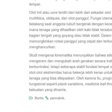
lempar.
Otot inti atau
core
terdiri dari lebih dari sekadar ot
multifidus, obliques, dan otot-panggul. Fungsi uta
belakang saat anggota tubuh bergerak dengan kecepata
mana tenaga yang dihasilkan oleh kaki tidak tersal
bagian tengah yang goyang atau tidak stabil. Dalam p
memungkinkan rotasi panggul yang cepat dan terko
menghancurkan.
Studi mengenai kinematika menunjukkan bahwa atle
mengerem dan mengubah arah gerakan secara insta
berkontraksi, tetapi seberapa stabil fondasi tempat 
otot-otot ekstremitas harus bekerja lebih keras un
tenaga yang bisa dilepaskan. Oleh karena itu, progr
fungsional seperti
plank variations
,
medicine ball th
kekuatan yang dinamis.
.
.
Berita
permalink