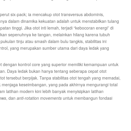
ot perut six-pack; ia mencakup otot transversus abdominis,
manya dalam dinamika kekuatan adalah untuk menstabilkan tulang
n tinggi. Jika otot inti lemah, terjadi “kebocoran energi” di
urkan sepenuhnya ke tangan, melainkan hilang karena tubuh
ukulan tinju atau smash dalam bulu tangkis, stabilitas ini
ntrol, yang merupakan sumber utama dari daya ledak yang
t dengan kontrol core yang superior memiliki kemampuan untuk
n. Daya ledak bukan hanya tentang seberapa cepat otot
otot tersebut berpijak. Tanpa stabilitas otot tengah yang memadai,
tuk menjaga keseimbangan, yang pada akhirnya mengurangi total
am latihan modern kini lebih banyak menyisipkan latihan
rows
, dan
anti-rotation movements
untuk membangun fondasi