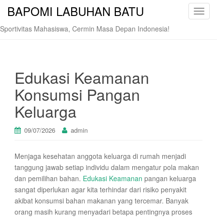
BAPOMI LABUHAN BATU
T
o
Sportivitas Mahasiswa, Cermin Masa Depan Indonesia!
g
g
l
e
Edukasi Keamanan
n
Konsumsi Pangan
a
v
Keluarga
i
g
09/07/2026
admin
a
t
Menjaga kesehatan anggota keluarga di rumah menjadi
i
tanggung jawab setiap individu dalam mengatur pola makan
o
dan pemilihan bahan.
Edukasi Keamanan
pangan keluarga
n
sangat diperlukan agar kita terhindar dari risiko penyakit
akibat konsumsi bahan makanan yang tercemar. Banyak
orang masih kurang menyadari betapa pentingnya proses