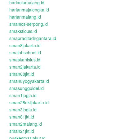
harianlumajang.id
harianmajalengka.id
harianmalang.id
smanics-serpong.id
smakstlouis.id
smapraditadirgantara.id
sman8jakarta.id
smalabschool.id
smaskanisius.id
sman2jakarta.id
sman68jkt.id
sman8yogyakarta.id
smasungguldel.id
sman1jogja.id
sman28dkijakarta.id
sman3jogja.id
sman81jkt.id
sman2malang.id
sman21jkt.id
puskesmasjakut.id