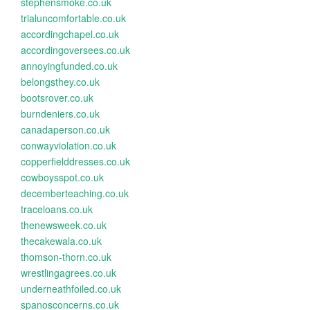
stephensmoke.co.uk
trialuncomfortable.co.uk
accordingchapel.co.uk
accordingoversees.co.uk
annoyingfunded.co.uk
belongsthey.co.uk
bootsrover.co.uk
burndeniers.co.uk
canadaperson.co.uk
conwayviolation.co.uk
copperfielddresses.co.uk
cowboysspot.co.uk
decemberteaching.co.uk
traceloans.co.uk
thenewsweek.co.uk
thecakewala.co.uk
thomson-thorn.co.uk
wrestlingagrees.co.uk
underneathfoiled.co.uk
spanosconcerns.co.uk