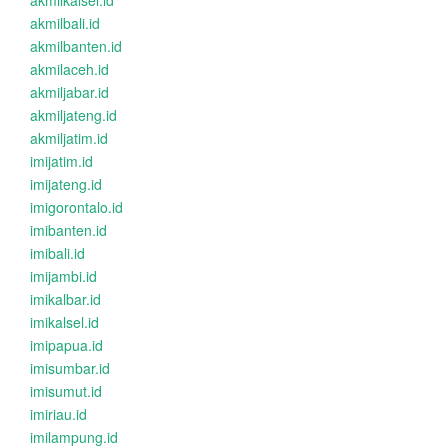
akmilkalsel.id
akmilbali.id
akmilbanten.id
akmilaceh.id
akmiljabar.id
akmiljateng.id
akmiljatim.id
imijatim.id
imijateng.id
imigorontalo.id
imibanten.id
imibali.id
imijambi.id
imikalbar.id
imikalsel.id
imipapua.id
imisumbar.id
imisumut.id
imiriau.id
imilampung.id