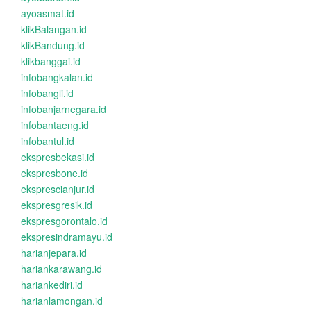
ayoasmat.id
klikBalangan.id
klikBandung.id
klikbanggai.id
infobangkalan.id
infobangli.id
infobanjarnegara.id
infobantaeng.id
infobantul.id
ekspresbekasi.id
ekspresbone.id
eksprescianjur.id
ekspresgresik.id
ekspresgorontalo.id
ekspresindramayu.id
harianjepara.id
hariankarawang.id
hariankediri.id
harianlamongan.id