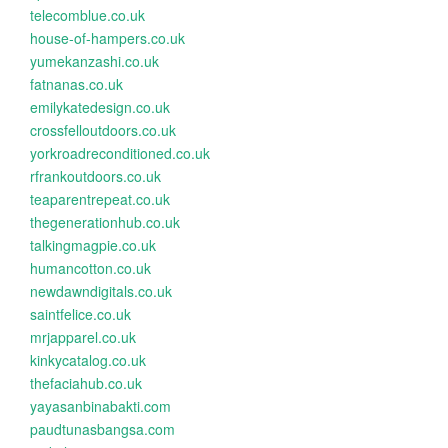
telecomblue.co.uk
house-of-hampers.co.uk
yumekanzashi.co.uk
fatnanas.co.uk
emilykatedesign.co.uk
crossfelloutdoors.co.uk
yorkroadreconditioned.co.uk
rfrankoutdoors.co.uk
teaparentrepeat.co.uk
thegenerationhub.co.uk
talkingmagpie.co.uk
humancotton.co.uk
newdawndigitals.co.uk
saintfelice.co.uk
mrjapparel.co.uk
kinkycatalog.co.uk
thefaciahub.co.uk
yayasanbinabakti.com
paudtunasbangsa.com