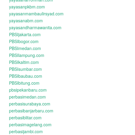
yayasanpkbm.com
yayasanmambaulirsyad.com
yayasanabm.com
yayasandharmawanita.com
PBSIjakarta.com
PBSIbogor.com
PBSImedan.com
PBSIlampung.com
PBSIkaltim.com
PBSIsumbar.com
PBSIbaubau.com
PBSIbitung.com
pbsipekanbaru.com
perbasimedan.com
perbasisurabaya.com
perbasibanjarbaru.com
perbasiblitar.com
perbasimagelang.com
perbasijambi.com