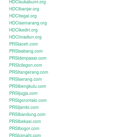
HDCIsukabumi.org
HDCIbanjar.org
HDCItegal.org
HDCIsemarang.org
HDCIkediri.org
HDCImadiun.org
PRSIaceh.com
PRSIsabang.com
PRSIdenpasar.com
PRSIcilegon.com
PRSItangerang.com
PRSIserang.com
PRSIbengkulu.com
PRSIjogja.com
PRSIgorontalo.com
PRSIjambi.com
PRSIbandung.com
PRSIbekasi.com
PRSIbogor.com
PRSIcimahi.com