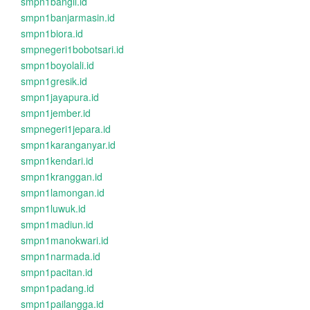
smpn1bangil.id
smpn1banjarmasin.id
smpn1biora.id
smpnegeri1bobotsari.id
smpn1boyolali.id
smpn1gresik.id
smpn1jayapura.id
smpn1jember.id
smpnegeri1jepara.id
smpn1karanganyar.id
smpn1kendari.id
smpn1kranggan.id
smpn1lamongan.id
smpn1luwuk.id
smpn1madiun.id
smpn1manokwari.id
smpn1narmada.id
smpn1pacitan.id
smpn1padang.id
smpn1pailangga.id