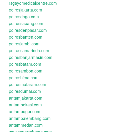
rsgayomedicalcentre.com
polresjakarta.com
polresdago.com
polressabang.com
polresdenpasar.com
polresbanten.com
polresjambi.com
polressamarinda.com
polresbanjarmasin.com
polresbatam.com
polresambon.com
polresbima.com
polresmataram.com
polresdumai.com
antamjakarta.com
antambekasi.com
antambogor.com
antampalembang.com
antammedan.com
yayasanarrohmah.com