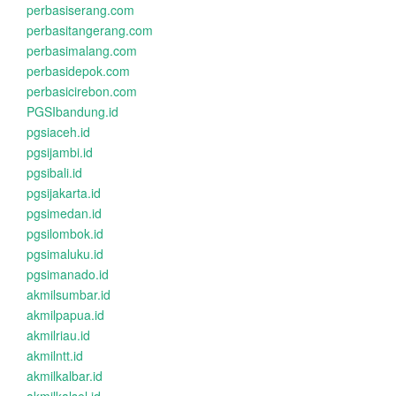
perbasiserang.com
perbasitangerang.com
perbasimalang.com
perbasidepok.com
perbasicirebon.com
PGSIbandung.id
pgsiaceh.id
pgsijambi.id
pgsibali.id
pgsijakarta.id
pgsimedan.id
pgsilombok.id
pgsimaluku.id
pgsimanado.id
akmilsumbar.id
akmilpapua.id
akmilriau.id
akmilntt.id
akmilkalbar.id