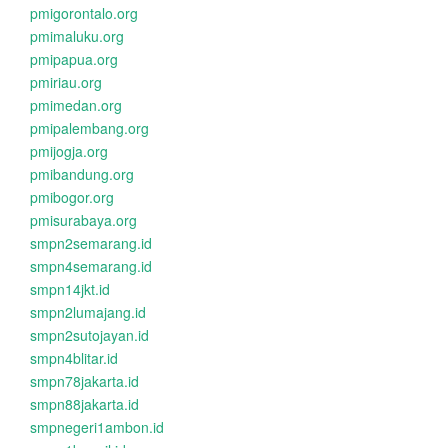
pmigorontalo.org
pmimaluku.org
pmipapua.org
pmiriau.org
pmimedan.org
pmipalembang.org
pmijogja.org
pmibandung.org
pmibogor.org
pmisurabaya.org
smpn2semarang.id
smpn4semarang.id
smpn14jkt.id
smpn2lumajang.id
smpn2sutojayan.id
smpn4blitar.id
smpn78jakarta.id
smpn88jakarta.id
smpnegeri1ambon.id