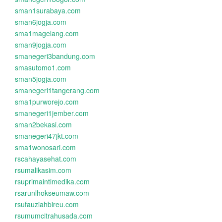
sman1surabaya.com
sman6jogja.com
sma1magelang.com
sman9jogja.com
smanegeri3bandung.com
smasutomo1.com
sman5jogja.com
smanegeri1tangerang.com
sma1purworejo.com
smanegeri1jember.com
sman2bekasi.com
smanegeri47jkt.com
sma1wonosari.com
rscahayasehat.com
rsumalikasim.com
rsuprimaintimedika.com
rsarunlhokseumaw.com
rsufauziahbireu.com
rsumumcitrahusada.com