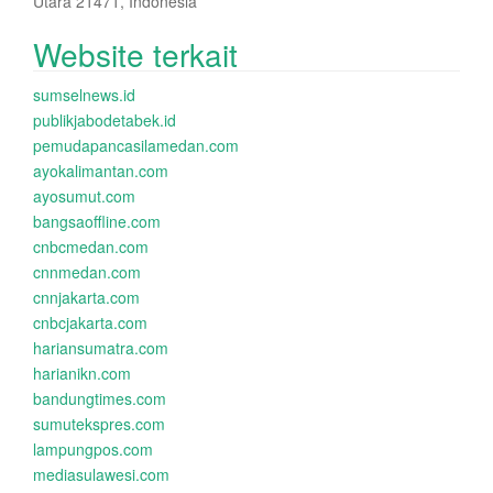
Utara 21471, Indonesia
Website terkait
sumselnews.id
publikjabodetabek.id
pemudapancasilamedan.com
ayokalimantan.com
ayosumut.com
bangsaoffline.com
cnbcmedan.com
cnnmedan.com
cnnjakarta.com
cnbcjakarta.com
hariansumatra.com
harianikn.com
bandungtimes.com
sumutekspres.com
lampungpos.com
mediasulawesi.com