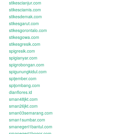
stikescianjur.com
stikesciamis.com
stikesdemak.com
stikesgarut.com
stikesgorontalo.com
stikesgowa.com
stikesgresik.com
spigresik.com
spigianyar.com
spigrobongan.com
spigunungkidul.com
spijember.com
spijombang.com
dianflores.id
sman48jkt.com
sman26jkt.com
sman03semarang.com
sman1sumbar.com
smanegeri1bantul.com
smanegeri1bogor.com