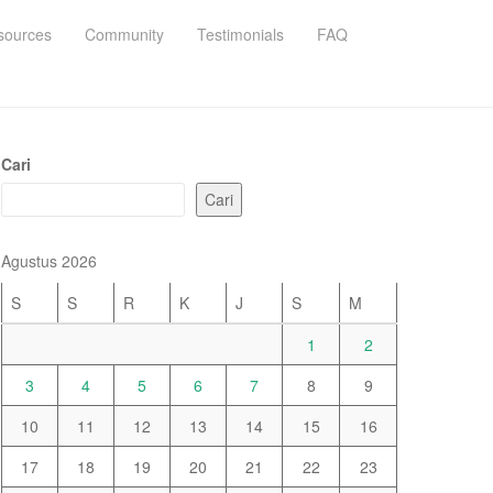
sources
Community
Testimonials
FAQ
Cari
Cari
Agustus 2026
S
S
R
K
J
S
M
1
2
3
4
5
6
7
8
9
10
11
12
13
14
15
16
17
18
19
20
21
22
23