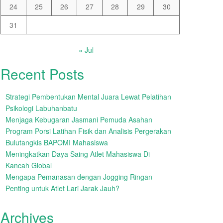
24
25
26
27
28
29
30
31
« Jul
Recent Posts
Strategi Pembentukan Mental Juara Lewat Pelatihan
Psikologi Labuhanbatu
Menjaga Kebugaran Jasmani Pemuda Asahan
Program Porsi Latihan Fisik dan Analisis Pergerakan
Bulutangkis BAPOMI Mahasiswa
Meningkatkan Daya Saing Atlet Mahasiswa Di
Kancah Global
Mengapa Pemanasan dengan Jogging Ringan
Penting untuk Atlet Lari Jarak Jauh?
Archives