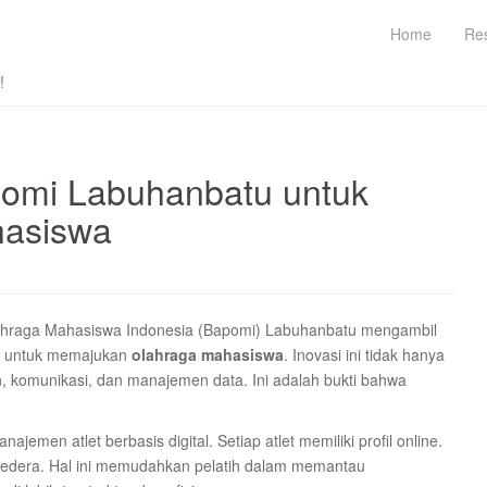
Home
Re
!
apomi Labuhanbatu untuk
hasiswa
ahraga Mahasiswa Indonesia (Bapomi) Labuhanbatu mengambil
al untuk memajukan
olahraga mahasiswa
. Inovasi ini tidak hanya
, komunikasi, dan manajemen data. Ini adalah bukti bahwa
jemen atlet berbasis digital. Setiap atlet memiliki profil online.
 cedera. Hal ini memudahkan pelatih dalam memantau