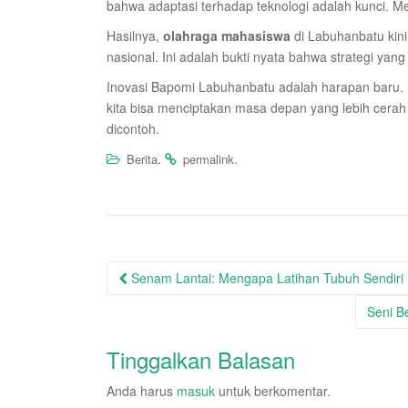
bahwa adaptasi terhadap teknologi adalah kunci. Me
Hasilnya,
olahraga mahasiswa
di Labuhanbatu kini 
nasional. Ini adalah bukti nyata bahwa strategi ya
Inovasi Bapomi Labuhanbatu adalah harapan baru. 
kita bisa menciptakan masa depan yang lebih cerah b
dicontoh.
.
.
Berita
permalink
Post
Senam Lantai: Mengapa Latihan Tubuh Sendiri
navigation
Seni B
Tinggalkan Balasan
Anda harus
masuk
untuk berkomentar.