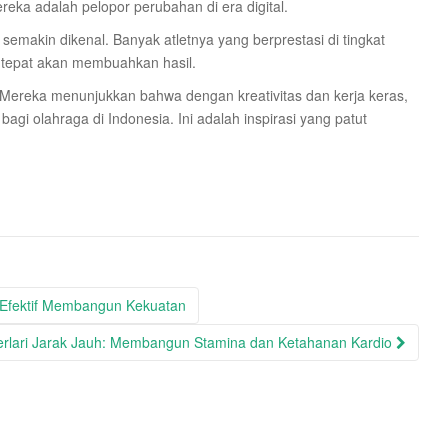
reka adalah pelopor perubahan di era digital.
semakin dikenal. Banyak atletnya yang berprestasi di tingkat
ng tepat akan membuahkan hasil.
Mereka menunjukkan bahwa dengan kreativitas dan kerja keras,
agi olahraga di Indonesia. Ini adalah inspirasi yang patut
 Efektif Membangun Kekuatan
erlari Jarak Jauh: Membangun Stamina dan Ketahanan Kardio