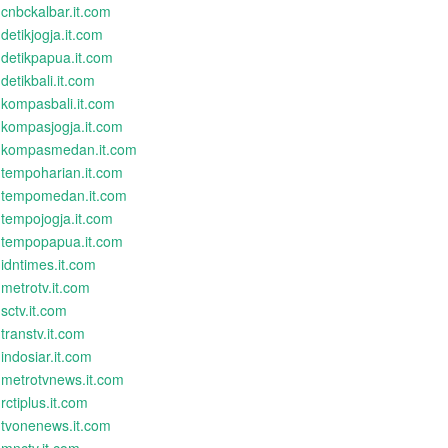
cnbckalbar.it.com
detikjogja.it.com
detikpapua.it.com
detikbali.it.com
kompasbali.it.com
kompasjogja.it.com
kompasmedan.it.com
tempoharian.it.com
tempomedan.it.com
tempojogja.it.com
tempopapua.it.com
idntimes.it.com
metrotv.it.com
sctv.it.com
transtv.it.com
indosiar.it.com
metrotvnews.it.com
rctiplus.it.com
tvonenews.it.com