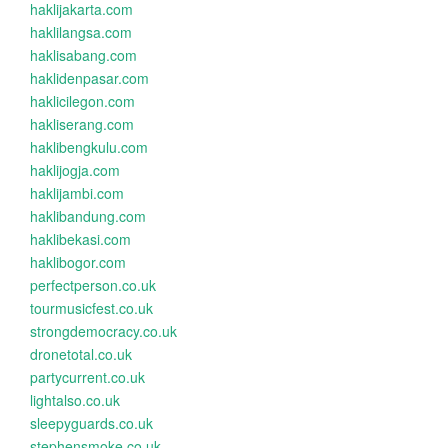
haklijakarta.com
haklilangsa.com
haklisabang.com
haklidenpasar.com
haklicilegon.com
hakliserang.com
haklibengkulu.com
haklijogja.com
haklijambi.com
haklibandung.com
haklibekasi.com
haklibogor.com
perfectperson.co.uk
tourmusicfest.co.uk
strongdemocracy.co.uk
dronetotal.co.uk
partycurrent.co.uk
lightalso.co.uk
sleepyguards.co.uk
stephensmoke.co.uk