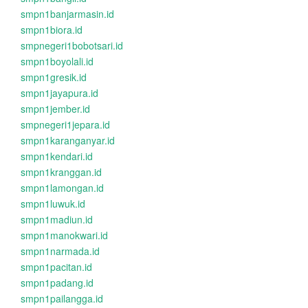
smpn1banjarmasin.id
smpn1biora.id
smpnegeri1bobotsari.id
smpn1boyolali.id
smpn1gresik.id
smpn1jayapura.id
smpn1jember.id
smpnegeri1jepara.id
smpn1karanganyar.id
smpn1kendari.id
smpn1kranggan.id
smpn1lamongan.id
smpn1luwuk.id
smpn1madiun.id
smpn1manokwari.id
smpn1narmada.id
smpn1pacitan.id
smpn1padang.id
smpn1pailangga.id