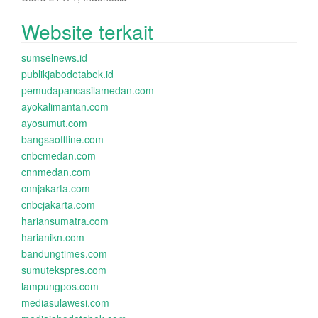
Website terkait
sumselnews.id
publikjabodetabek.id
pemudapancasilamedan.com
ayokalimantan.com
ayosumut.com
bangsaoffline.com
cnbcmedan.com
cnnmedan.com
cnnjakarta.com
cnbcjakarta.com
hariansumatra.com
harianikn.com
bandungtimes.com
sumutekspres.com
lampungpos.com
mediasulawesi.com