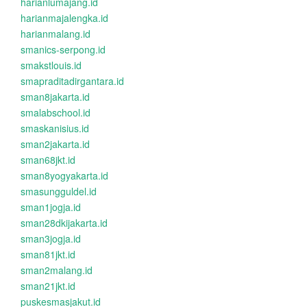
harianlumajang.id
harianmajalengka.id
harianmalang.id
smanics-serpong.id
smakstlouis.id
smapraditadirgantara.id
sman8jakarta.id
smalabschool.id
smaskanisius.id
sman2jakarta.id
sman68jkt.id
sman8yogyakarta.id
smasungguldel.id
sman1jogja.id
sman28dkijakarta.id
sman3jogja.id
sman81jkt.id
sman2malang.id
sman21jkt.id
puskesmasjakut.id