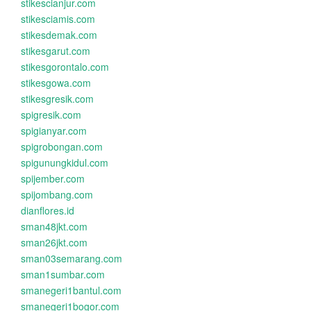
stikescianjur.com
stikesciamis.com
stikesdemak.com
stikesgarut.com
stikesgorontalo.com
stikesgowa.com
stikesgresik.com
spigresik.com
spigianyar.com
spigrobongan.com
spigunungkidul.com
spijember.com
spijombang.com
dianflores.id
sman48jkt.com
sman26jkt.com
sman03semarang.com
sman1sumbar.com
smanegeri1bantul.com
smanegeri1bogor.com