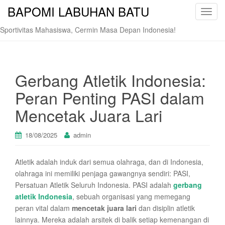
BAPOMI LABUHAN BATU
T
o
Sportivitas Mahasiswa, Cermin Masa Depan Indonesia!
g
g
l
e
Gerbang Atletik Indonesia:
n
Peran Penting PASI dalam
a
v
Mencetak Juara Lari
i
g
18/08/2025
admin
a
t
Atletik adalah induk dari semua olahraga, dan di Indonesia,
i
olahraga ini memiliki penjaga gawangnya sendiri: PASI,
o
Persatuan Atletik Seluruh Indonesia. PASI adalah
gerbang
n
atletik Indonesia
, sebuah organisasi yang memegang
peran vital dalam
mencetak juara lari
dan disiplin atletik
lainnya. Mereka adalah arsitek di balik setiap kemenangan di