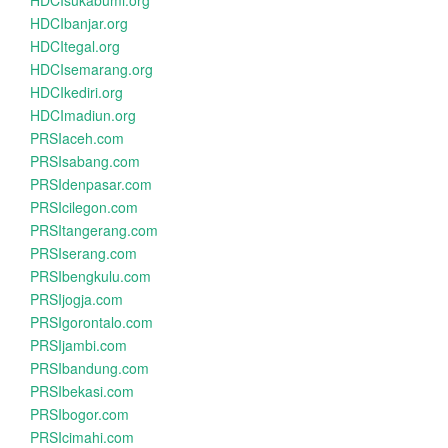
HDCIsukabumi.org
HDCIbanjar.org
HDCItegal.org
HDCIsemarang.org
HDCIkediri.org
HDCImadiun.org
PRSIaceh.com
PRSIsabang.com
PRSIdenpasar.com
PRSIcilegon.com
PRSItangerang.com
PRSIserang.com
PRSIbengkulu.com
PRSIjogja.com
PRSIgorontalo.com
PRSIjambi.com
PRSIbandung.com
PRSIbekasi.com
PRSIbogor.com
PRSIcimahi.com