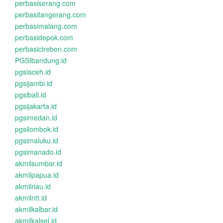
perbasiserang.com
perbasitangerang.com
perbasimalang.com
perbasidepok.com
perbasicirebon.com
PGSIbandung.id
pgsiaceh.id
pgsijambi.id
pgsibali.id
pgsijakarta.id
pgsimedan.id
pgsilombok.id
pgsimaluku.id
pgsimanado.id
akmilsumbar.id
akmilpapua.id
akmilriau.id
akmilntt.id
akmilkalbar.id
akmilkalsel.id