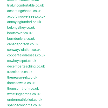
trialuncomfortable.co.uk
accordingchapel.co.uk
accordingoversees.co.uk
annoyingfunded.co.uk
belongsthey.co.uk
bootsrover.co.uk
burndeniers.co.uk
canadaperson.co.uk
conwayviolation.co.uk
copperfielddresses.co.uk
cowboysspot.co.uk
decemberteaching.co.uk
traceloans.co.uk
thenewsweek.co.uk
thecakewala.co.uk
thomson-thorn.co.uk
wrestlingagrees.co.uk
underneathfoiled.co.uk
spanosconcerns.co.uk