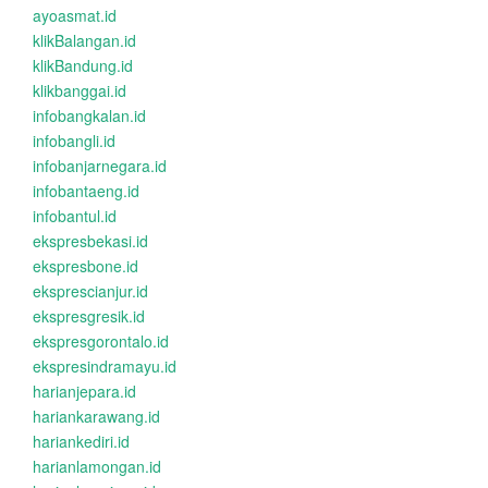
ayoasmat.id
klikBalangan.id
klikBandung.id
klikbanggai.id
infobangkalan.id
infobangli.id
infobanjarnegara.id
infobantaeng.id
infobantul.id
ekspresbekasi.id
ekspresbone.id
eksprescianjur.id
ekspresgresik.id
ekspresgorontalo.id
ekspresindramayu.id
harianjepara.id
hariankarawang.id
hariankediri.id
harianlamongan.id