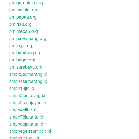
pmigorontalo.org
pmimaluku.org
pmipapua.org
pmiriau.org
pmimedan.org
pmipalembang.org
pmijogja.org
pmibandung.org
pmibogor.org
pmisurabaya.org
smpn2semarang.id
smpn4semarang.id
smpn14jkt.id
smpn2lumajang.id
smpn2sutojayan.id
smpn4blitar.id
smpn78jakarta.id
smpn88jakarta.id
smpnegeri1ambon.id
smpn1bangil.id