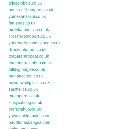
telecomblue.co.uk
house-of-hampers.co.uk
yumekanzashi.co.uk
fatnanas.co.uk
emilykatedesign.co.uk
crossfelloutdoors.co.uk
yorkroadreconditioned.co.uk
rfrankoutdoors.co.uk
teaparentrepeat.co.uk
thegenerationhub.co.uk
talkingmagpie.co.uk
humancotton.co.uk
newdawndigitals.co.uk
saintfelice.co.uk
mrjapparel.co.uk
kinkycatalog.co.uk
thefaciahub.co.uk
yayasanbinabakti.com
paudtunasbangsa.com
smkal-amin.com