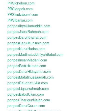
PRSIcirebon.com
PRSIdepok.com
PRSIsukabumi.com
PRSIbanjar.com
ponpesIhyaUlumuddin.com
ponpesJabalRahmah.com
ponpesDarulKhairat.com
ponpesDarulMuhsinin.com
ponpesNurulHudas.com
ponpesMadinatuddiniyahBabul.com
ponpesInsanMadani.com
ponpesBaitilHikmah.com
ponpesDarulHidayahul.com
ponpesMafatihussaadah.com
ponpesRaudhatulAla.com
ponpesLiqaurrahmah.com
ponpesBabulUlum.com
ponpesThariqunNajah.com
ponpesDarulQuran.com