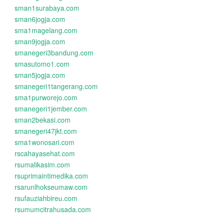
sman1surabaya.com
sman6jogja.com
sma1magelang.com
sman9jogja.com
smanegeri3bandung.com
smasutomo1.com
sman5jogja.com
smanegeri1tangerang.com
sma1purworejo.com
smanegeri1jember.com
sman2bekasi.com
smanegeri47jkt.com
sma1wonosari.com
rscahayasehat.com
rsumalikasim.com
rsuprimaintimedika.com
rsarunlhokseumaw.com
rsufauziahbireu.com
rsumumcitrahusada.com