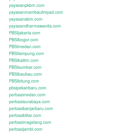
yayasanpkbm.com
yayasanmambaulirsyad.com
yayasanabm.com
yayasandharmawanita.com
PBSIjakarta.com
PBSIbogor.com
PBSImedan.com
PBSIlampung.com
PBSIkaltim.com
PBSIsumbar.com
PBSIbaubau.com
PBSIbitung.com
pbsipekanbaru.com
perbasimedan.com
perbasisurabaya.com
perbasibanjarbaru.com
perbasiblitar.com
perbasimagelang.com
perbasijambi.com