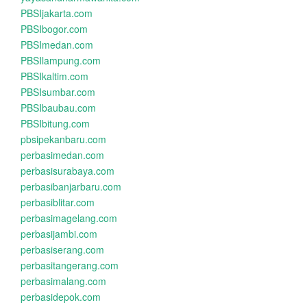
PBSIjakarta.com
PBSIbogor.com
PBSImedan.com
PBSIlampung.com
PBSIkaltim.com
PBSIsumbar.com
PBSIbaubau.com
PBSIbitung.com
pbsipekanbaru.com
perbasimedan.com
perbasisurabaya.com
perbasibanjarbaru.com
perbasiblitar.com
perbasimagelang.com
perbasijambi.com
perbasiserang.com
perbasitangerang.com
perbasimalang.com
perbasidepok.com