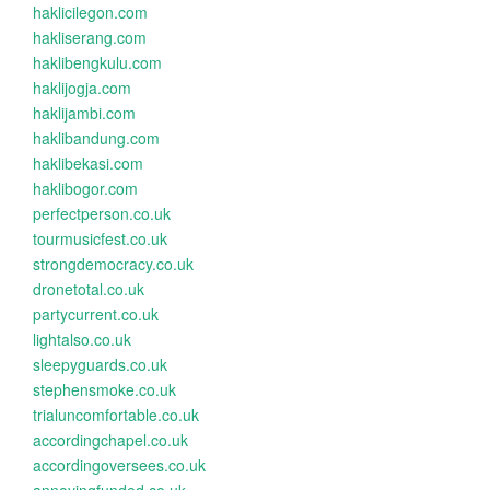
haklicilegon.com
hakliserang.com
haklibengkulu.com
haklijogja.com
haklijambi.com
haklibandung.com
haklibekasi.com
haklibogor.com
perfectperson.co.uk
tourmusicfest.co.uk
strongdemocracy.co.uk
dronetotal.co.uk
partycurrent.co.uk
lightalso.co.uk
sleepyguards.co.uk
stephensmoke.co.uk
trialuncomfortable.co.uk
accordingchapel.co.uk
accordingoversees.co.uk