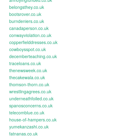
annoyingfunded.co.uk
belongsthey.co.uk
bootsrover.co.uk
burndeniers.co.uk
canadaperson.co.uk
conwayviolation.co.uk
copperfielddresses.co.uk
cowboysspot.co.uk
decemberteaching.co.uk
traceloans.co.uk
thenewsweek.co.uk
thecakewala.co.uk
thomson-thorn.co.uk
wrestlingagrees.co.uk
underneathfoiled.co.uk
spanosconcerns.co.uk
telecomblue.co.uk
house-of-hampers.co.uk
yumekanzashi.co.uk
fatnanas.co.uk