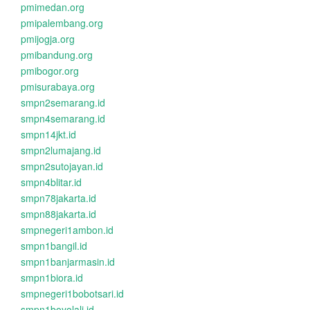
pmimedan.org
pmipalembang.org
pmijogja.org
pmibandung.org
pmibogor.org
pmisurabaya.org
smpn2semarang.id
smpn4semarang.id
smpn14jkt.id
smpn2lumajang.id
smpn2sutojayan.id
smpn4blitar.id
smpn78jakarta.id
smpn88jakarta.id
smpnegeri1ambon.id
smpn1bangil.id
smpn1banjarmasin.id
smpn1biora.id
smpnegeri1bobotsari.id
smpn1boyolali.id