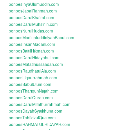
ponpesIhyaUlumuddin.com
ponpesJabalRahmah.com
ponpesDarulKhairat.com
ponpesDarulMuhsinin.com
ponpesNurulHudas.com
ponpesMadinatuddiniyahBabul.com
ponpesInsanMadani.com
ponpesBaitilHikmah.com
ponpesDarulHidayahul.com
ponpesMafatihussaadah.com
ponpesRaudhatulAla.com
ponpesLiqaurrahmah.com
ponpesBabulUlum.com
ponpesThariqunNajah.com
ponpesDarulQuran.com
ponpesDarulMifathurrahmah.com
ponpesDayahSyaikhuna.com
ponpesTahfidzulQua.com
ponpesRAHMATULHIDAYAH.com