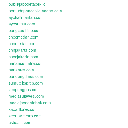
publikjabodetabek.id
pemudapancasilamedan.com
ayokalimantan.com
ayosumut.com
bangsaoffline.com
cnbcmedan.com
cnnmedan.com
cnnjakarta.com
cnbcjakarta.com
hariansumatra.com
harianikn.com
bandungtimes.com
sumutekspres.com
lampungpos.com
mediasulawesi.com
mediajabodetabek.com
kabarflores.com
seputarmetro.com
aktual.it.com