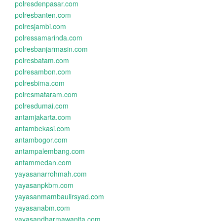
polresdenpasar.com
polresbanten.com
polresjambi.com
polressamarinda.com
polresbanjarmasin.com
polresbatam.com
polresambon.com
polresbima.com
polresmataram.com
polresdumai.com
antamjakarta.com
antambekasi.com
antambogor.com
antampalembang.com
antammedan.com
yayasanarrohmah.com
yayasanpkbm.com
yayasanmambaulirsyad.com
yayasanabm.com
yayasandharmawanita.com