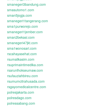
smanegeri3bandung.com
smasutomo1.com
sman5jogja.com
smanegeri1tangerang.com
sma1purworejo.com
smanegeri1jember.com
sman2bekasi.com
smanegeri47jkt.com
sma1wonosari.com
rscahayasehat.com
rsumalikasim.com
rsuprimaintimedika.com
rsarunlhokseumaw.com
rsufauziahbireu.com
rsumumcitrahusada.com
rsgayomedicalcentre.com
polresjakarta.com
polresdago.com
polressabang.com