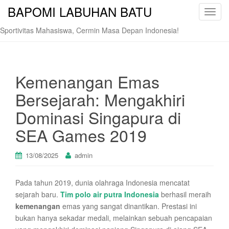
BAPOMI LABUHAN BATU
T
o
Sportivitas Mahasiswa, Cermin Masa Depan Indonesia!
g
g
l
e
Kemenangan Emas
n
Bersejarah: Mengakhiri
a
v
Dominasi Singapura di
i
SEA Games 2019
g
a
t
13/08/2025
admin
i
o
Pada tahun 2019, dunia olahraga Indonesia mencatat
n
sejarah baru.
Tim polo air putra Indonesia
berhasil meraih
kemenangan
emas yang sangat dinantikan. Prestasi ini
bukan hanya sekadar medali, melainkan sebuah pencapaian