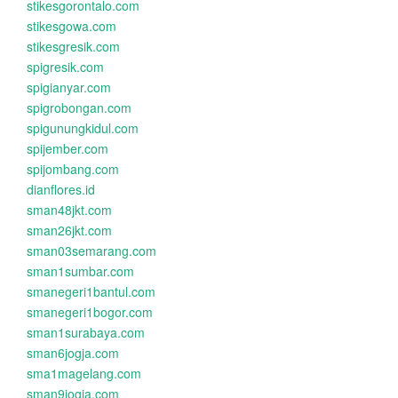
stikesgorontalo.com
stikesgowa.com
stikesgresik.com
spigresik.com
spigianyar.com
spigrobongan.com
spigunungkidul.com
spijember.com
spijombang.com
dianflores.id
sman48jkt.com
sman26jkt.com
sman03semarang.com
sman1sumbar.com
smanegeri1bantul.com
smanegeri1bogor.com
sman1surabaya.com
sman6jogja.com
sma1magelang.com
sman9jogja.com