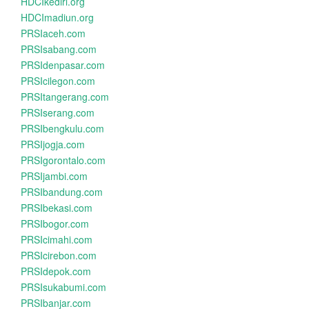
HDCIkediri.org
HDCImadiun.org
PRSIaceh.com
PRSIsabang.com
PRSIdenpasar.com
PRSIcilegon.com
PRSItangerang.com
PRSIserang.com
PRSIbengkulu.com
PRSIjogja.com
PRSIgorontalo.com
PRSIjambi.com
PRSIbandung.com
PRSIbekasi.com
PRSIbogor.com
PRSIcimahi.com
PRSIcirebon.com
PRSIdepok.com
PRSIsukabumi.com
PRSIbanjar.com