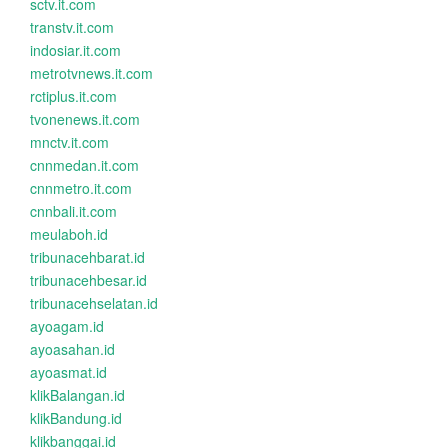
sctv.it.com
transtv.it.com
indosiar.it.com
metrotvnews.it.com
rctiplus.it.com
tvonenews.it.com
mnctv.it.com
cnnmedan.it.com
cnnmetro.it.com
cnnbali.it.com
meulaboh.id
tribunacehbarat.id
tribunacehbesar.id
tribunacehselatan.id
ayoagam.id
ayoasahan.id
ayoasmat.id
klikBalangan.id
klikBandung.id
klikbanggai.id