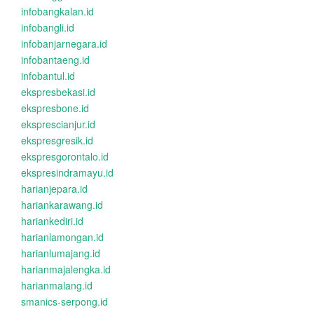
infobangkalan.id
infobangli.id
infobanjarnegara.id
infobantaeng.id
infobantul.id
ekspresbekasi.id
ekspresbone.id
eksprescianjur.id
ekspresgresik.id
ekspresgorontalo.id
ekspresindramayu.id
harianjepara.id
hariankarawang.id
hariankediri.id
harianlamongan.id
harianlumajang.id
harianmajalengka.id
harianmalang.id
smanics-serpong.id