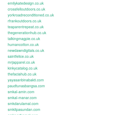
emilykatedesign.co.uk
crossfelloutdoors.co.uk
yorkroadreconditioned.co.uk
rfrankoutdoors.co.uk
teaparentrepeat.co.uk
thegenerationhub.co.uk
talkingmagpie.co.uk
humancotton.co.uk
newdawndigitals.co.uk
saintfelice.co.uk
mrjapparel.co.uk
kinkycatalog.co.uk
thefaciahub.co.uk
yayasanbinabakti.com
paudtunasbangsa.com
smkal-amin.com
smkal-manar.com
smkdarulamal.com
smkitpasundan.com