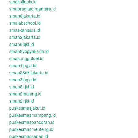
smakstlouis.id
smapraditadirgantara.id
sman8jakarta.id
smalabschool.id
smaskanisius.id
sman2jakarta.id
sman68jkt.id
sman8yogyakarta.id
smasungguldel.id
sman1jogja.id
sman28dkijakarta.id
sman3jogja.id
sman81jkt.id
sman2malang.id
sman21jkt.id
puskesmasjakut.id
puskesmasmampang.id
puskesmaspancoran.id
puskesmasmenteng.id
puskesmassenen.id