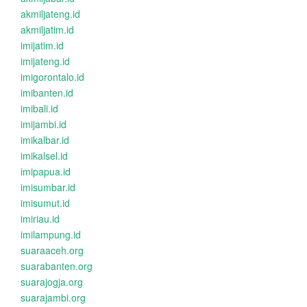
akmiljateng.id
akmiljatim.id
imijatim.id
imijateng.id
imigorontalo.id
imibanten.id
imibali.id
imijambi.id
imikalbar.id
imikalsel.id
imipapua.id
imisumbar.id
imisumut.id
imiriau.id
imilampung.id
suaraaceh.org
suarabanten.org
suarajogja.org
suarajambi.org