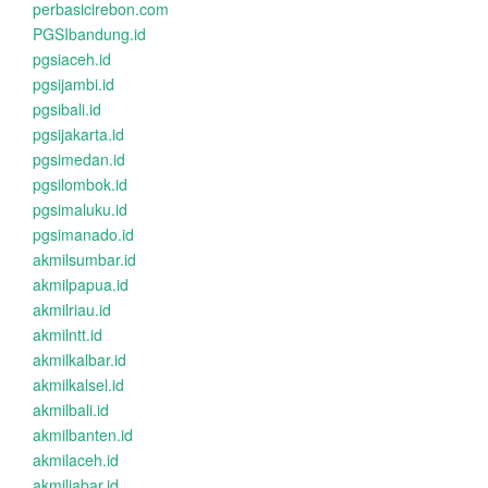
perbasicirebon.com
PGSIbandung.id
pgsiaceh.id
pgsijambi.id
pgsibali.id
pgsijakarta.id
pgsimedan.id
pgsilombok.id
pgsimaluku.id
pgsimanado.id
akmilsumbar.id
akmilpapua.id
akmilriau.id
akmilntt.id
akmilkalbar.id
akmilkalsel.id
akmilbali.id
akmilbanten.id
akmilaceh.id
akmiljabar.id