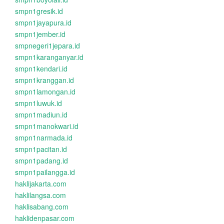
smpn1gresik.id
smpn1jayapura.id
smpn1jember.id
smpnegeri1jepara.id
smpn1karanganyar.id
smpn1kendari.id
smpn1kranggan.id
smpn1lamongan.id
smpn1luwuk.id
smpn1madiun.id
smpn1manokwari.id
smpn1narmada.id
smpn1pacitan.id
smpn1padang.id
smpn1pailangga.id
haklijakarta.com
haklilangsa.com
haklisabang.com
haklidenpasar.com