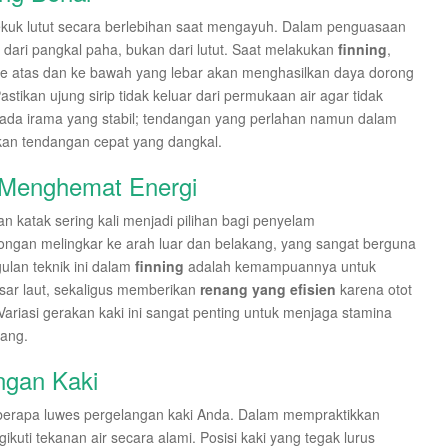
uk lutut secara berlebihan saat mengayuh. Dalam penguasaan
 dari pangkal paha, bukan dari lutut. Saat melakukan
finning
,
n ke atas dan ke bawah yang lebar akan menghasilkan daya dorong
Pastikan ujung sirip tidak keluar dari permukaan air agar tidak
pada irama yang stabil; tendangan yang perlahan namun dalam
kan tendangan cepat yang dangkal.
 Menghemat Energi
n katak sering kali menjadi pilihan bagi penyelam
rongan melingkar ke arah luar dan belakang, yang sangat berguna
ulan teknik ini dalam
finning
adalah kemampuannya untuk
sar laut, sekaligus memberikan
renang yang efisien
karena otot
 Variasi gerakan kaki ini sangat penting untuk menjaga stamina
jang.
ngan Kaki
 seberapa luwes pergelangan kaki Anda. Dalam mempraktikkan
kuti tekanan air secara alami. Posisi kaki yang tegak lurus