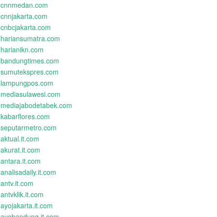
cnnmedan.com
cnnjakarta.com
cnbcjakarta.com
hariansumatra.com
harianikn.com
bandungtimes.com
sumutekspres.com
lampungpos.com
mediasulawesi.com
mediajabodetabek.com
kabarflores.com
seputarmetro.com
aktual.it.com
akurat.it.com
antara.it.com
analisadaily.it.com
antv.it.com
antvklik.it.com
ayojakarta.it.com
ayobandung.it.com