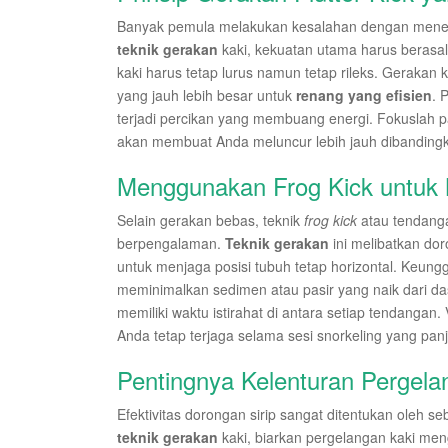
Banyak pemula melakukan kesalahan dengan menek
teknik gerakan
kaki, kekuatan utama harus berasal
kaki harus tetap lurus namun tetap rileks. Geraka
yang jauh lebih besar untuk
renang yang efisien
. 
terjadi percikan yang membuang energi. Fokuslah 
akan membuat Anda meluncur lebih jauh dibanding
Menggunakan Frog Kick untuk
Selain gerakan bebas, teknik
frog kick
atau tendanga
berpengalaman.
Teknik gerakan
ini melibatkan do
untuk menjaga posisi tubuh tetap horizontal. Keungg
meminimalkan sedimen atau pasir yang naik dari da
memiliki waktu istirahat di antara setiap tendangan.
Anda tetap terjaga selama sesi snorkeling yang pan
Pentingnya Kelenturan Pergela
Efektivitas dorongan sirip sangat ditentukan oleh
teknik gerakan
kaki, biarkan pergelangan kaki mengi