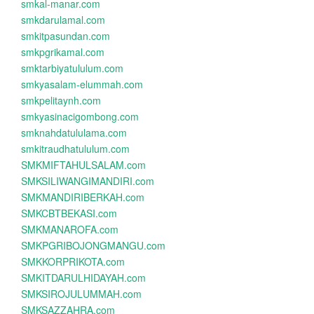
smkal-manar.com
smkdarulamal.com
smkitpasundan.com
smkpgrikamal.com
smktarbiyatululum.com
smkyasalam-elummah.com
smkpelitaynh.com
smkyasinacigombong.com
smknahdatululama.com
smkitraudhatululum.com
SMKMIFTAHULSALAM.com
SMKSILIWANGIMANDIRI.com
SMKMANDIRIBERKAH.com
SMKCBTBEKASI.com
SMKMANAROFA.com
SMKPGRIBOJONGMANGU.com
SMKKORPRIKOTA.com
SMKITDARULHIDAYAH.com
SMKSIROJULUMMAH.com
SMKSAZZAHRA.com