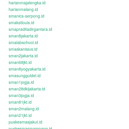
harianmajalengka.id
harianmalang.id
smanics-serpong.id
smakstlouis.id
smapraditadirgantara.id
sman8jakarta.id
smalabschool.id
smaskanisius.id
sman2jakarta.id
sman68jkt.id
sman8yogyakarta.id
smasungguldel.id
sman1jogja.id
sman28dkijakarta.id
sman3jogja.id
sman81jkt.id
sman2malang.id
sman21jkt.id
puskesmasjakut.id
puskesmasmampang.id