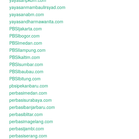
yayasanpkbm.com
yayasanmambaulirsyad.com
yayasanabm.com
yayasandharmawanita.com
PBSIjakarta.com
PBSIbogor.com
PBSImedan.com
PBSIlampung.com
PBSIkaltim.com
PBSIsumbar.com
PBSIbaubau.com
PBSIbitung.com
pbsipekanbaru.com
perbasimedan.com
perbasisurabaya.com
perbasibanjarbaru.com
perbasiblitar.com
perbasimagelang.com
perbasijambi.com
perbasiserang.com