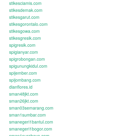
stikesciamis.com
stikesdemak.com
stikesgarut.com
stikesgorontalo.com
stikesgowa.com
stikesgresik.com
spigresik.com
spigianyar.com
spigrobongan.com
spigunungkidul.com
spijember.com
spijombang.com
dianflores.id
sman48jkt.com
sman26jkt.com
sman03semarang.com
sman1sumbar.com
smanegeri1bantul.com
smanegeri1bogor.com
sman1surabaya.com