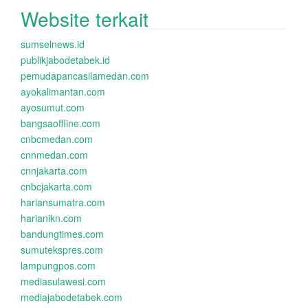
Website terkait
sumselnews.id
publikjabodetabek.id
pemudapancasilamedan.com
ayokalimantan.com
ayosumut.com
bangsaoffline.com
cnbcmedan.com
cnnmedan.com
cnnjakarta.com
cnbcjakarta.com
hariansumatra.com
harianikn.com
bandungtimes.com
sumutekspres.com
lampungpos.com
mediasulawesi.com
mediajabodetabek.com