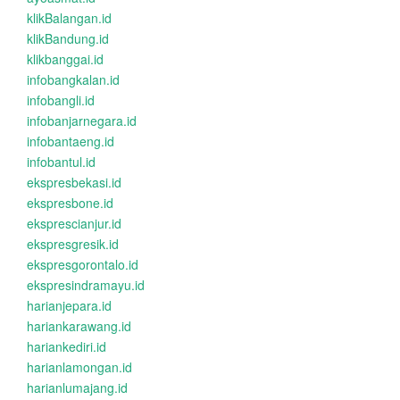
klikBalangan.id
klikBandung.id
klikbanggai.id
infobangkalan.id
infobangli.id
infobanjarnegara.id
infobantaeng.id
infobantul.id
ekspresbekasi.id
ekspresbone.id
eksprescianjur.id
ekspresgresik.id
ekspresgorontalo.id
ekspresindramayu.id
harianjepara.id
hariankarawang.id
hariankediri.id
harianlamongan.id
harianlumajang.id