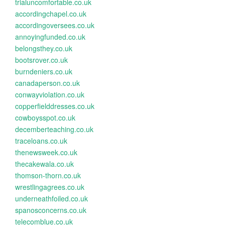
trialuncomfortable.co.uk
accordingchapel.co.uk
accordingoversees.co.uk
annoyingfunded.co.uk
belongsthey.co.uk
bootsrover.co.uk
burndeniers.co.uk
canadaperson.co.uk
conwayviolation.co.uk
copperfielddresses.co.uk
cowboysspot.co.uk
decemberteaching.co.uk
traceloans.co.uk
thenewsweek.co.uk
thecakewala.co.uk
thomson-thorn.co.uk
wrestlingagrees.co.uk
underneathfoiled.co.uk
spanosconcerns.co.uk
telecomblue.co.uk