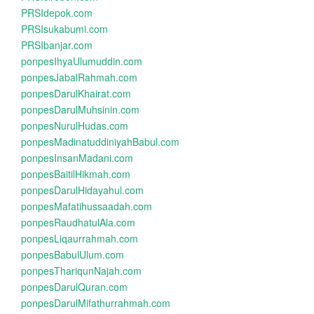
PRSIdepok.com
PRSIsukabumi.com
PRSIbanjar.com
ponpesIhyaUlumuddin.com
ponpesJabalRahmah.com
ponpesDarulKhairat.com
ponpesDarulMuhsinin.com
ponpesNurulHudas.com
ponpesMadinatuddiniyahBabul.com
ponpesInsanMadani.com
ponpesBaitilHikmah.com
ponpesDarulHidayahul.com
ponpesMafatihussaadah.com
ponpesRaudhatulAla.com
ponpesLiqaurrahmah.com
ponpesBabulUlum.com
ponpesThariqunNajah.com
ponpesDarulQuran.com
ponpesDarulMifathurrahmah.com