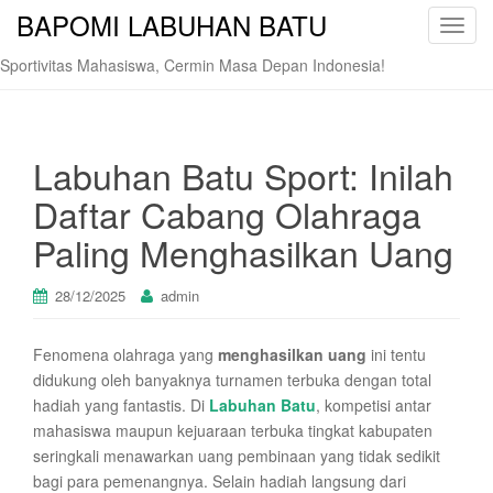
BAPOMI LABUHAN BATU
T
o
Sportivitas Mahasiswa, Cermin Masa Depan Indonesia!
g
g
l
e
Labuhan Batu Sport: Inilah
n
Daftar Cabang Olahraga
a
v
Paling Menghasilkan Uang
i
g
28/12/2025
admin
a
t
Fenomena olahraga yang
menghasilkan uang
ini tentu
i
didukung oleh banyaknya turnamen terbuka dengan total
o
hadiah yang fantastis. Di
Labuhan Batu
, kompetisi antar
n
mahasiswa maupun kejuaraan terbuka tingkat kabupaten
seringkali menawarkan uang pembinaan yang tidak sedikit
bagi para pemenangnya. Selain hadiah langsung dari