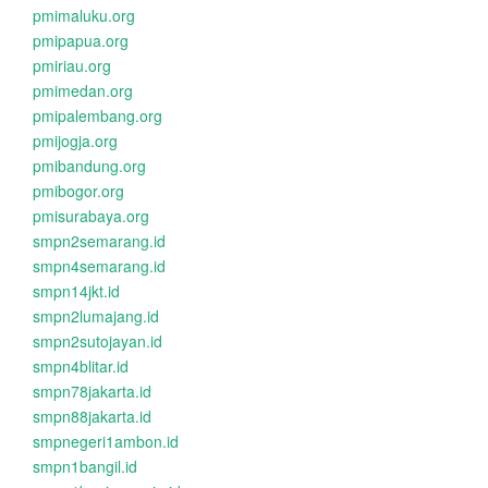
pmimaluku.org
pmipapua.org
pmiriau.org
pmimedan.org
pmipalembang.org
pmijogja.org
pmibandung.org
pmibogor.org
pmisurabaya.org
smpn2semarang.id
smpn4semarang.id
smpn14jkt.id
smpn2lumajang.id
smpn2sutojayan.id
smpn4blitar.id
smpn78jakarta.id
smpn88jakarta.id
smpnegeri1ambon.id
smpn1bangil.id