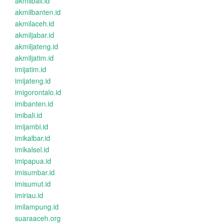
akmilbali.id
akmilbanten.id
akmilaceh.id
akmiljabar.id
akmiljateng.id
akmiljatim.id
imijatim.id
imijateng.id
imigorontalo.id
imibanten.id
imibali.id
imijambi.id
imikalbar.id
imikalsel.id
imipapua.id
imisumbar.id
imisumut.id
imiriau.id
imilampung.id
suaraaceh.org