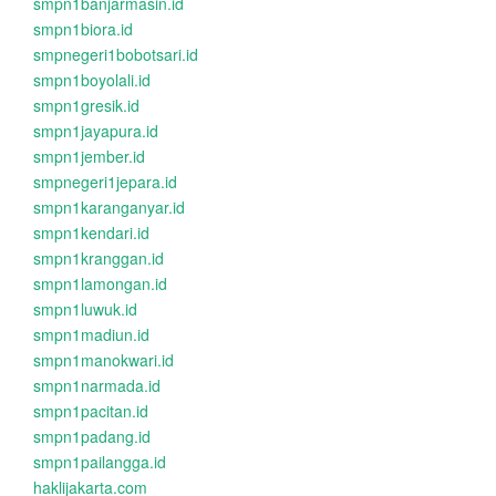
smpn1banjarmasin.id
smpn1biora.id
smpnegeri1bobotsari.id
smpn1boyolali.id
smpn1gresik.id
smpn1jayapura.id
smpn1jember.id
smpnegeri1jepara.id
smpn1karanganyar.id
smpn1kendari.id
smpn1kranggan.id
smpn1lamongan.id
smpn1luwuk.id
smpn1madiun.id
smpn1manokwari.id
smpn1narmada.id
smpn1pacitan.id
smpn1padang.id
smpn1pailangga.id
haklijakarta.com