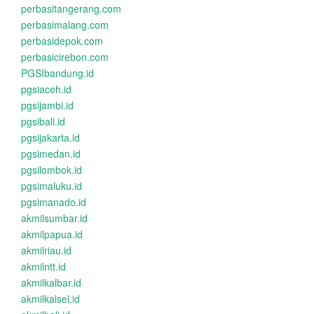
perbasitangerang.com
perbasimalang.com
perbasidepok.com
perbasicirebon.com
PGSIbandung.id
pgsiaceh.id
pgsijambi.id
pgsibali.id
pgsijakarta.id
pgsimedan.id
pgsilombok.id
pgsimaluku.id
pgsimanado.id
akmilsumbar.id
akmilpapua.id
akmilriau.id
akmilntt.id
akmilkalbar.id
akmilkalsel.id