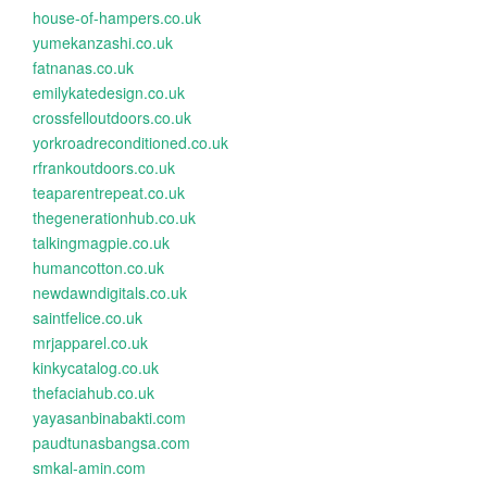
house-of-hampers.co.uk
yumekanzashi.co.uk
fatnanas.co.uk
emilykatedesign.co.uk
crossfelloutdoors.co.uk
yorkroadreconditioned.co.uk
rfrankoutdoors.co.uk
teaparentrepeat.co.uk
thegenerationhub.co.uk
talkingmagpie.co.uk
humancotton.co.uk
newdawndigitals.co.uk
saintfelice.co.uk
mrjapparel.co.uk
kinkycatalog.co.uk
thefaciahub.co.uk
yayasanbinabakti.com
paudtunasbangsa.com
smkal-amin.com