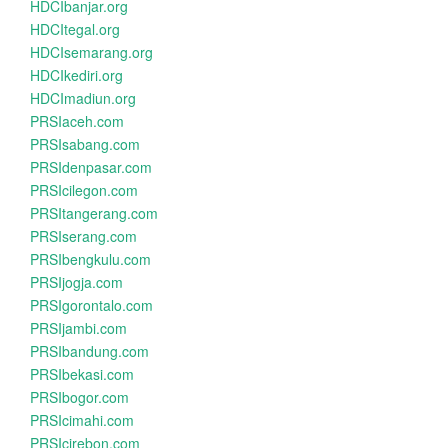
HDCIbanjar.org
HDCItegal.org
HDCIsemarang.org
HDCIkediri.org
HDCImadiun.org
PRSIaceh.com
PRSIsabang.com
PRSIdenpasar.com
PRSIcilegon.com
PRSItangerang.com
PRSIserang.com
PRSIbengkulu.com
PRSIjogja.com
PRSIgorontalo.com
PRSIjambi.com
PRSIbandung.com
PRSIbekasi.com
PRSIbogor.com
PRSIcimahi.com
PRSIcirebon.com