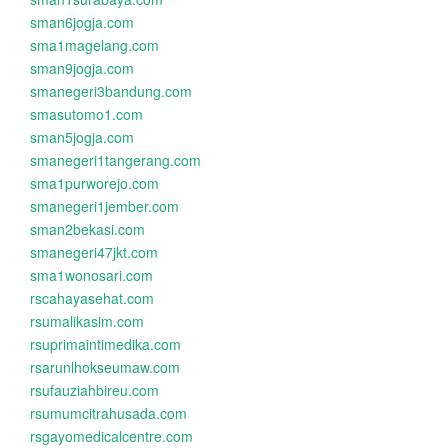
sman6jogja.com
sma1magelang.com
sman9jogja.com
smanegeri3bandung.com
smasutomo1.com
sman5jogja.com
smanegeri1tangerang.com
sma1purworejo.com
smanegeri1jember.com
sman2bekasi.com
smanegeri47jkt.com
sma1wonosari.com
rscahayasehat.com
rsumalikasim.com
rsuprimaintimedika.com
rsarunlhokseumaw.com
rsufauziahbireu.com
rsumumcitrahusada.com
rsgayomedicalcentre.com