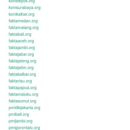
konidepok.org
konisurabaya.org
konikalbar.org
faktamedan.org
faktamalang.org
faktabali.org
faktaaceh.org
faktajambi.org
faktajabar.org
faktajateng.org
faktajatim.org
faktakalbar.org
faktariau.org
faktapapua.org
faktamaluku.org
faktasumut.org
pmidkijakarta.org
pmibali.org
pmijambi.org
pmigorontalo.org