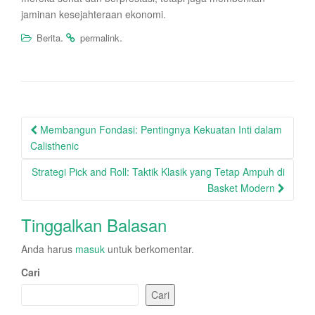
jaminan kesejahteraan ekonomi.
.
.
Berita
permalink
Post
Membangun Fondasi: Pentingnya Kekuatan Inti dalam
navigation
Calisthenic
Strategi Pick and Roll: Taktik Klasik yang Tetap Ampuh di
Basket Modern
Tinggalkan Balasan
Anda harus
masuk
untuk berkomentar.
Cari
Cari