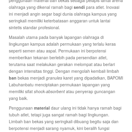
penggunaan material ban bekas sebagai pelapis lantai arena
olahraga yang dikenal ramah bagi
sendi
para atlet. Inovasi
ini menjadi angin segar bagi dunia olahraga kampus yang
seringkali memiliki keterbatasan anggaran untuk lantai
sintetis standar profesional.
Masalah utama pada banyak lapangan olahraga di
lingkungan kampus adalah permukaan yang terlalu keras
seperti semen atau aspal. Permukaan ini berpotensi
memberikan tekanan berlebih pada persendian atlet,
terutama saat melakukan gerakan melompat atau berlari
dengan intensitas tinggi. Dengan mengolah kembali limbah
ban
bekas menjadi
granules
karet yang dipadatkan, BAPOMI
Labuhanbatu menciptakan permukaan lapangan yang
memiliki sifat
shock-absorbent
atau penyerap guncangan
yang baik.
Penggunaan
material
daur ulang ini tidak hanya ramah bagi
tubuh atlet, tetapi juga sangat ramah bagi lingkungan.
Limbah ban bekas yang seringkali dibuang begitu saja dan
berpotensi menjadi sarang nyamuk, kini beralih fungsi