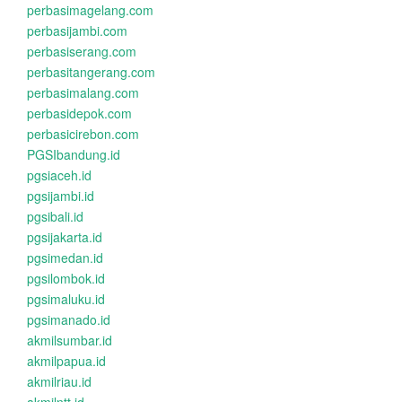
perbasimagelang.com
perbasijambi.com
perbasiserang.com
perbasitangerang.com
perbasimalang.com
perbasidepok.com
perbasicirebon.com
PGSIbandung.id
pgsiaceh.id
pgsijambi.id
pgsibali.id
pgsijakarta.id
pgsimedan.id
pgsilombok.id
pgsimaluku.id
pgsimanado.id
akmilsumbar.id
akmilpapua.id
akmilriau.id