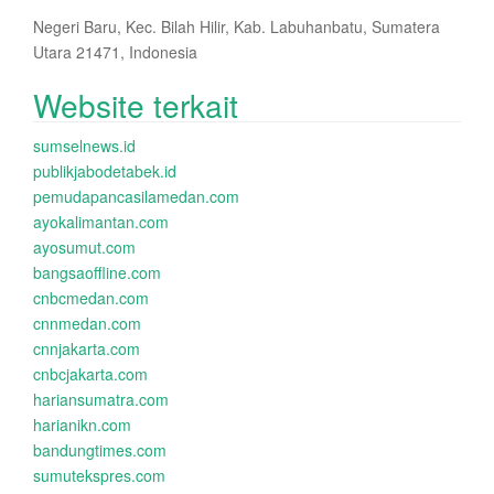
Negeri Baru, Kec. Bilah Hilir, Kab. Labuhanbatu, Sumatera
Utara 21471, Indonesia
Website terkait
sumselnews.id
publikjabodetabek.id
pemudapancasilamedan.com
ayokalimantan.com
ayosumut.com
bangsaoffline.com
cnbcmedan.com
cnnmedan.com
cnnjakarta.com
cnbcjakarta.com
hariansumatra.com
harianikn.com
bandungtimes.com
sumutekspres.com