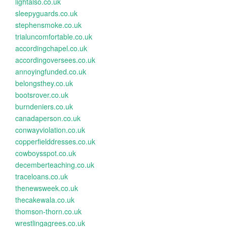
lightalso.co.uk
sleepyguards.co.uk
stephensmoke.co.uk
trialuncomfortable.co.uk
accordingchapel.co.uk
accordingoversees.co.uk
annoyingfunded.co.uk
belongsthey.co.uk
bootsrover.co.uk
burndeniers.co.uk
canadaperson.co.uk
conwayviolation.co.uk
copperfielddresses.co.uk
cowboysspot.co.uk
decemberteaching.co.uk
traceloans.co.uk
thenewsweek.co.uk
thecakewala.co.uk
thomson-thorn.co.uk
wrestlingagrees.co.uk