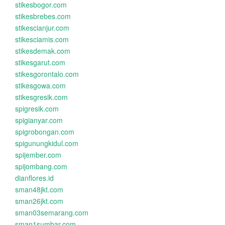
stikesbogor.com
stikesbrebes.com
stikescianjur.com
stikesciamis.com
stikesdemak.com
stikesgarut.com
stikesgorontalo.com
stikesgowa.com
stikesgresik.com
spigresik.com
spigianyar.com
spigrobongan.com
spigunungkidul.com
spijember.com
spijombang.com
dianflores.id
sman48jkt.com
sman26jkt.com
sman03semarang.com
sman1sumbar.com