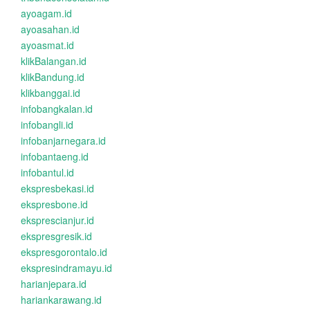
ayoagam.id
ayoasahan.id
ayoasmat.id
klikBalangan.id
klikBandung.id
klikbanggai.id
infobangkalan.id
infobangli.id
infobanjarnegara.id
infobantaeng.id
infobantul.id
ekspresbekasi.id
ekspresbone.id
eksprescianjur.id
ekspresgresik.id
ekspresgorontalo.id
ekspresindramayu.id
harianjepara.id
hariankarawang.id