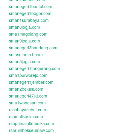
smanegeri1bantul.com
smanegeri1bogor.com
sman1surabaya.com
sman6jogja.com
sma1magelang.com
sman9jogja.com
smanegeri3bandung.com
smasutomo1.com
sman5jogja.com
smanegeri1tangerang.com
sma1purworejo.com
smanegeri1jember.com
sman2bekasi.com
smanegeri47jkt.com
sma1wonosari.com
rscahayasehat.com
rsumalikasim.com
rsuprimaintimedika.com
rsarunlhokseumaw.com