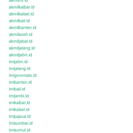
akmilntt.id
akmilkalbar.id
akmilkalsel.id
akmilbali.id
akmilbanten.id
akmilaceh.id
akmiljabar.id
akmiljateng.id
akmiljatim.id
imijatim.id
imijateng.id
imigorontalo.id
imibanten.id
imibali.id
imijambi.id
imikalbar.id
imikalsel.id
imipapua.id
imisumbar.id
imisumut.id