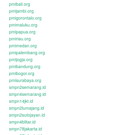
pmibali.org
pmijambi.org
pmigorontalo.org
pmimaluku.org
pmipapua.org
pmiriau.org
pmimedan.org
pmipalembang.org
pmijogja.org
pmibandung.org
pmibogor.org
pmisurabaya.org
smpn2semarang.id
smpn4semarang.id
smpn14jkt.id
smpn2lumajang.id
smpn2sutojayan.id
smpn4blitar.id
smpn78jakarta.id