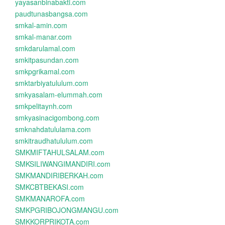
yayasanbinabakti.com
paudtunasbangsa.com
smkal-amin.com
smkal-manar.com
smkdarulamal.com
smkitpasundan.com
smkpgrikamal.com
smktarbiyatululum.com
smkyasalam-elummah.com
smkpelitaynh.com
smkyasinacigombong.com
smknahdatululama.com
smkitraudhatululum.com
SMKMIFTAHULSALAM.com
SMKSILIWANGIMANDIRI.com
SMKMANDIRIBERKAH.com
SMKCBTBEKASI.com
SMKMANAROFA.com
SMKPGRIBOJONGMANGU.com
SMKKORPRIKOTA.com