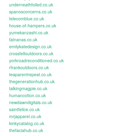
underneathfoiled.co.uk
spanosconcerns.co.uk
telecomblue.co.uk
house-of-hampers.co.uk
yumekanzashi.co.uk
fatnanas.co.uk
emilykatedesign.co.uk
crossfelloutdoors.co.uk
yorkroadreconditioned.co.uk
rfrankoutdoors.co.uk
teaparentrepeat.co.uk
thegenerationhub.co.uk
talkingmagpie.co.uk
humancotton.co.uk
newdawndigitals.co.uk
saintfelice.co.uk
mrjapparel.co.uk
kinkycatalog.co.uk
thefaciahub.co.uk