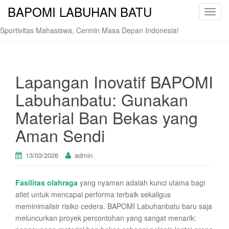
BAPOMI LABUHAN BATU
T
o
Sportivitas Mahasiswa, Cermin Masa Depan Indonesia!
g
g
l
e
Lapangan Inovatif BAPOMI
n
Labuhanbatu: Gunakan
a
v
Material Ban Bekas yang
i
Aman Sendi
g
a
t
13/03/2026
admin
i
o
Fasilitas olahraga
yang nyaman adalah kunci utama bagi
n
atlet untuk mencapai performa terbaik sekaligus
meminimalisir risiko cedera. BAPOMI Labuhanbatu baru saja
meluncurkan proyek percontohan yang sangat menarik: