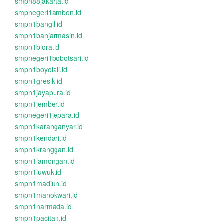
smpn88jakarta.id
smpnegeri1ambon.id
smpn1bangil.id
smpn1banjarmasin.id
smpn1biora.id
smpnegeri1bobotsari.id
smpn1boyolali.id
smpn1gresik.id
smpn1jayapura.id
smpn1jember.id
smpnegeri1jepara.id
smpn1karanganyar.id
smpn1kendari.id
smpn1kranggan.id
smpn1lamongan.id
smpn1luwuk.id
smpn1madiun.id
smpn1manokwari.id
smpn1narmada.id
smpn1pacitan.id