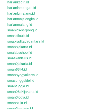
hariankediri.id
harianlamongan.id
harianlumajang.id
harianmajalengka.id
harianmalang.id
smanics-serpong.id
smakstlouis.id
smapraditadirgantara.id
sman8jakarta.id
smalabschool.id
smaskanisius.id
sman2jakarta.id
sman68jkt.id
sman8yogyakarta.id
smasungguldel.id
sman1jogja.id
sman28dkijakarta.id
sman3jogja.id
sman81jkt.id
sman2malang.id