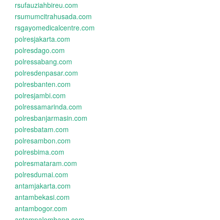
rsufauziahbireu.com
rsumumcitrahusada.com
rsgayomedicalcentre.com
polresjakarta.com
polresdago.com
polressabang.com
polresdenpasar.com
polresbanten.com
polresjambi.com
polressamarinda.com
polresbanjarmasin.com
polresbatam.com
polresambon.com
polresbima.com
polresmataram.com
polresdumai.com
antamjakarta.com
antambekasi.com
antambogor.com
antampalembang.com