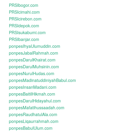
PRSIbogor.com
PRSIcimahi.com
PRSIcirebon.com
PRSIdepok.com
PRSIsukabumi.com
PRSIbanjar.com
ponpesIhyaUlumuddin.com
ponpesJabalRahmah.com
ponpesDarulKhairat.com
ponpesDarulMuhsinin.com
ponpesNurulHudas.com
ponpesMadinatuddiniyahBabul.com
ponpesInsanMadani.com
ponpesBaitilHikmah.com
ponpesDarulHidayahul.com
ponpesMafatihussaadah.com
ponpesRaudhatulAla.com
ponpesLiqaurrahmah.com
ponpesBabulUlum.com