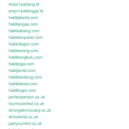
smpn1padang.id
smpn1pailangga.id
haklijakarta.com
haklilangsa.com
haklisabang.com
haklidenpasar.com
haklicilegon.com
hakliserang.com
haklibengkulu.com
haklijogja.com
haklijambi.com
haklibandung.com
haklibekasi.com
haklibogor.com
perfectperson.co.uk
tourmusicfest.co.uk
strongdemocracy.co.uk
dronetotal.co.uk
partycurrent.co.uk