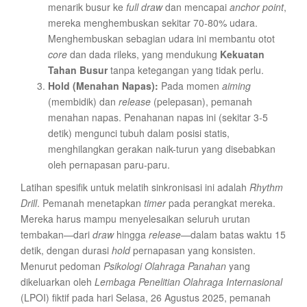
menarik busur ke
full draw
dan mencapai
anchor point
,
mereka menghembuskan sekitar 70-80% udara.
Menghembuskan sebagian udara ini membantu otot
core
dan dada rileks, yang mendukung
Kekuatan
Tahan Busur
tanpa ketegangan yang tidak perlu.
Hold (Menahan Napas):
Pada momen
aiming
(membidik) dan
release
(pelepasan), pemanah
menahan napas. Penahanan napas ini (sekitar 3-5
detik) mengunci tubuh dalam posisi statis,
menghilangkan gerakan naik-turun yang disebabkan
oleh pernapasan paru-paru.
Latihan spesifik untuk melatih sinkronisasi ini adalah
Rhythm
Drill
. Pemanah menetapkan
timer
pada perangkat mereka.
Mereka harus mampu menyelesaikan seluruh urutan
tembakan—dari
draw
hingga
release
—dalam batas waktu 15
detik, dengan durasi
hold
pernapasan yang konsisten.
Menurut pedoman
Psikologi Olahraga Panahan
yang
dikeluarkan oleh
Lembaga Penelitian Olahraga Internasional
(LPOI) fiktif pada hari Selasa, 26 Agustus 2025, pemanah