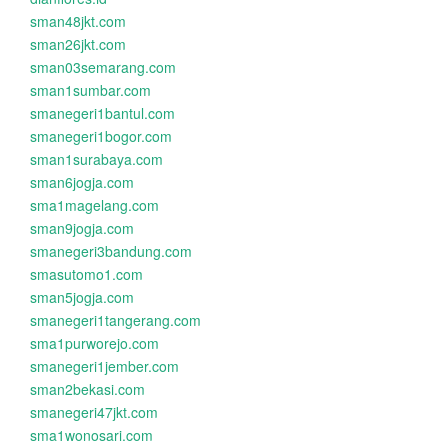
sman48jkt.com
sman26jkt.com
sman03semarang.com
sman1sumbar.com
smanegeri1bantul.com
smanegeri1bogor.com
sman1surabaya.com
sman6jogja.com
sma1magelang.com
sman9jogja.com
smanegeri3bandung.com
smasutomo1.com
sman5jogja.com
smanegeri1tangerang.com
sma1purworejo.com
smanegeri1jember.com
sman2bekasi.com
smanegeri47jkt.com
sma1wonosari.com