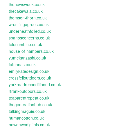
thenewsweek.co.uk
thecakewala.co.uk
thomson-thorn.co.uk
wrestlingagrees.co.uk
underneathfoiled.co.uk
spanosconcerns.co.uk
telecomblue.co.uk
house-of-hampers.co.uk
yumekanzashi.co.uk
fatnanas.co.uk
emilykatedesign.co.uk
crossfelloutdoors.co.uk
yorkroadreconditioned.co.uk
rfrankoutdoors.co.uk
teaparentrepeat.co.uk
thegenerationhub.co.uk
talkingmagpie.co.uk
humancotton.co.uk
newdawndigitals.co.uk