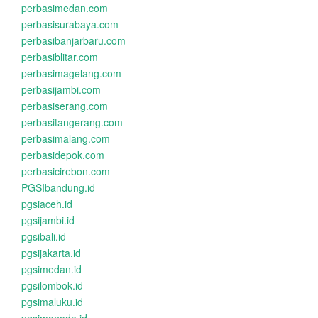
perbasimedan.com
perbasisurabaya.com
perbasibanjarbaru.com
perbasiblitar.com
perbasimagelang.com
perbasijambi.com
perbasiserang.com
perbasitangerang.com
perbasimalang.com
perbasidepok.com
perbasicirebon.com
PGSIbandung.id
pgsiaceh.id
pgsijambi.id
pgsibali.id
pgsijakarta.id
pgsimedan.id
pgsilombok.id
pgsimaluku.id