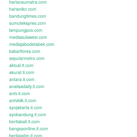
hariansumatra.com
harianikn.com
bandungtimes.com
sumutekspres.com
lampungpos.com
mediasulawesi.com
mediajabodetabek.com
kabarflores.com
seputarmetro.com
aktual.it.com
akurat.it.com
antara.it.com
analisadaily.it.com
antv.it.com
antvklik.it.com
ayojakarta.it.com
ayobandung.it.com
beritabali.it.com
bangsaonline.it.com
beritajatim.it.com