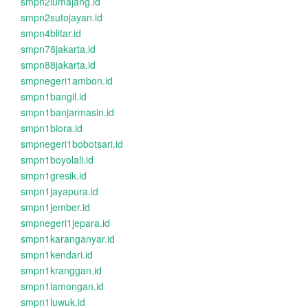
smpn2lumajang.id
smpn2sutojayan.id
smpn4blitar.id
smpn78jakarta.id
smpn88jakarta.id
smpnegeri1ambon.id
smpn1bangil.id
smpn1banjarmasin.id
smpn1biora.id
smpnegeri1bobotsari.id
smpn1boyolali.id
smpn1gresik.id
smpn1jayapura.id
smpn1jember.id
smpnegeri1jepara.id
smpn1karanganyar.id
smpn1kendari.id
smpn1kranggan.id
smpn1lamongan.id
smpn1luwuk.id