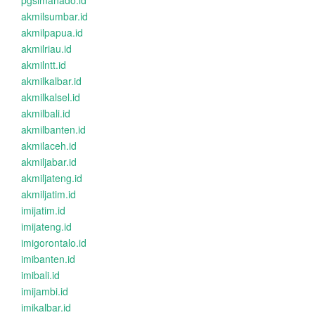
pgsimanado.id
akmilsumbar.id
akmilpapua.id
akmilriau.id
akmilntt.id
akmilkalbar.id
akmilkalsel.id
akmilbali.id
akmilbanten.id
akmilaceh.id
akmiljabar.id
akmiljateng.id
akmiljatim.id
imijatim.id
imijateng.id
imigorontalo.id
imibanten.id
imibali.id
imijambi.id
imikalbar.id