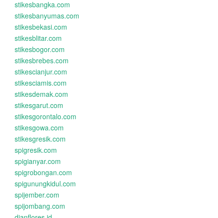
stikesbangka.com
stikesbanyumas.com
stikesbekasi.com
stikesblitar.com
stikesbogor.com
stikesbrebes.com
stikescianjur.com
stikesciamis.com
stikesdemak.com
stikesgarut.com
stikesgorontalo.com
stikesgowa.com
stikesgresik.com
spigresik.com
spigianyar.com
spigrobongan.com
spigunungkidul.com
spijember.com
spijombang.com
dianflores.id