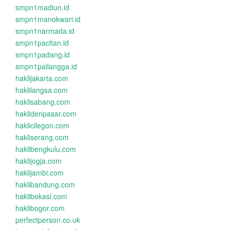
smpn1madiun.id
smpn1manokwari.id
smpn1narmada.id
smpn1pacitan.id
smpn1padang.id
smpn1pailangga.id
haklijakarta.com
haklilangsa.com
haklisabang.com
haklidenpasar.com
haklicilegon.com
hakliserang.com
haklibengkulu.com
haklijogja.com
haklijambi.com
haklibandung.com
haklibekasi.com
haklibogor.com
perfectperson.co.uk