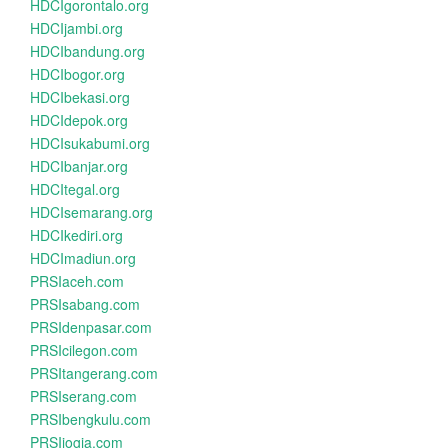
HDCIgorontalo.org
HDCIjambi.org
HDCIbandung.org
HDCIbogor.org
HDCIbekasi.org
HDCIdepok.org
HDCIsukabumi.org
HDCIbanjar.org
HDCItegal.org
HDCIsemarang.org
HDCIkediri.org
HDCImadiun.org
PRSIaceh.com
PRSIsabang.com
PRSIdenpasar.com
PRSIcilegon.com
PRSItangerang.com
PRSIserang.com
PRSIbengkulu.com
PRSIjogja.com