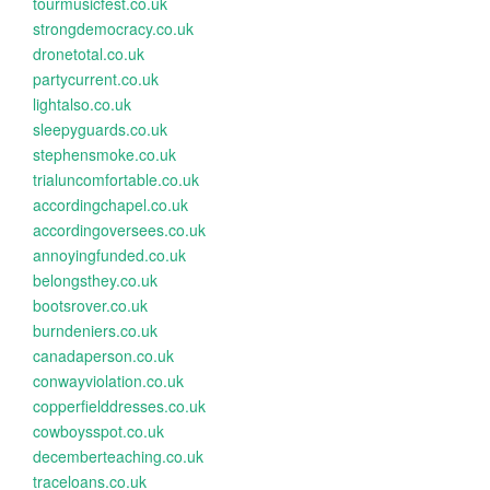
tourmusicfest.co.uk
strongdemocracy.co.uk
dronetotal.co.uk
partycurrent.co.uk
lightalso.co.uk
sleepyguards.co.uk
stephensmoke.co.uk
trialuncomfortable.co.uk
accordingchapel.co.uk
accordingoversees.co.uk
annoyingfunded.co.uk
belongsthey.co.uk
bootsrover.co.uk
burndeniers.co.uk
canadaperson.co.uk
conwayviolation.co.uk
copperfielddresses.co.uk
cowboysspot.co.uk
decemberteaching.co.uk
traceloans.co.uk