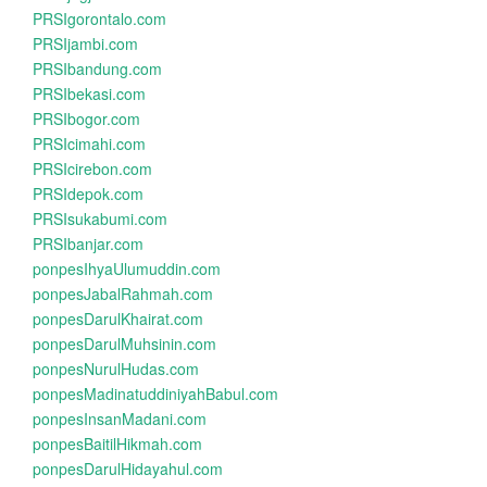
PRSIgorontalo.com
PRSIjambi.com
PRSIbandung.com
PRSIbekasi.com
PRSIbogor.com
PRSIcimahi.com
PRSIcirebon.com
PRSIdepok.com
PRSIsukabumi.com
PRSIbanjar.com
ponpesIhyaUlumuddin.com
ponpesJabalRahmah.com
ponpesDarulKhairat.com
ponpesDarulMuhsinin.com
ponpesNurulHudas.com
ponpesMadinatuddiniyahBabul.com
ponpesInsanMadani.com
ponpesBaitilHikmah.com
ponpesDarulHidayahul.com