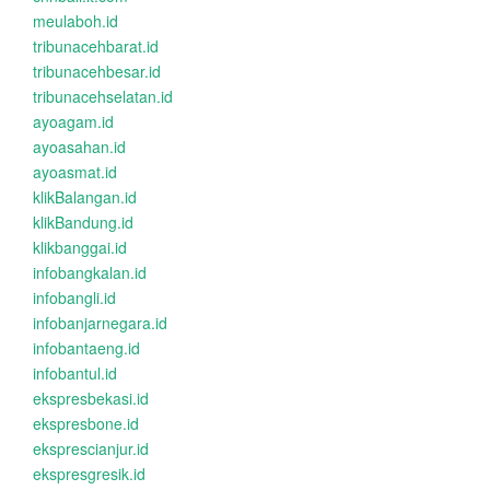
meulaboh.id
tribunacehbarat.id
tribunacehbesar.id
tribunacehselatan.id
ayoagam.id
ayoasahan.id
ayoasmat.id
klikBalangan.id
klikBandung.id
klikbanggai.id
infobangkalan.id
infobangli.id
infobanjarnegara.id
infobantaeng.id
infobantul.id
ekspresbekasi.id
ekspresbone.id
eksprescianjur.id
ekspresgresik.id