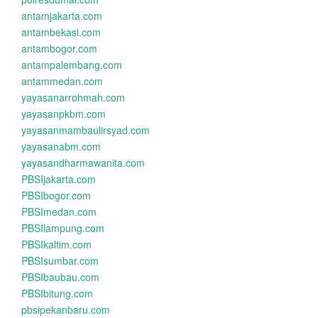
antamjakarta.com
antambekasi.com
antambogor.com
antampalembang.com
antammedan.com
yayasanarrohmah.com
yayasanpkbm.com
yayasanmambaulirsyad.com
yayasanabm.com
yayasandharmawanita.com
PBSIjakarta.com
PBSIbogor.com
PBSImedan.com
PBSIlampung.com
PBSIkaltim.com
PBSIsumbar.com
PBSIbaubau.com
PBSIbitung.com
pbsipekanbaru.com