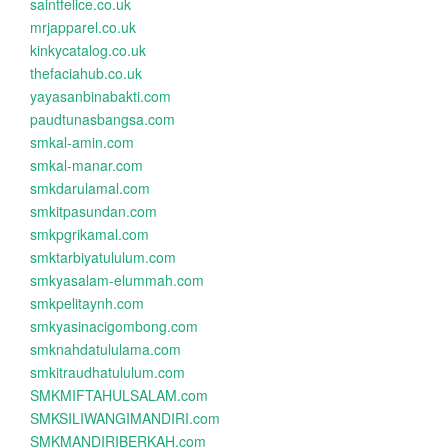
saintfelice.co.uk
mrjapparel.co.uk
kinkycatalog.co.uk
thefaciahub.co.uk
yayasanbinabakti.com
paudtunasbangsa.com
smkal-amin.com
smkal-manar.com
smkdarulamal.com
smkitpasundan.com
smkpgrikamal.com
smktarbiyatululum.com
smkyasalam-elummah.com
smkpelitaynh.com
smkyasinacigombong.com
smknahdatululama.com
smkitraudhatululum.com
SMKMIFTAHULSALAM.com
SMKSILIWANGIMANDIRI.com
SMKMANDIRIBERKAH.com