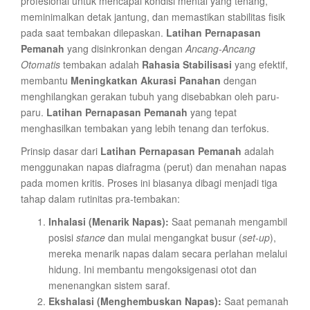
profesional untuk mencapai kondisi mental yang tenang,
meminimalkan detak jantung, dan memastikan stabilitas fisik
pada saat tembakan dilepaskan.
Latihan Pernapasan
Pemanah
yang disinkronkan dengan
Ancang-Ancang
Otomatis
tembakan adalah
Rahasia Stabilisasi
yang efektif,
membantu
Meningkatkan Akurasi Panahan
dengan
menghilangkan gerakan tubuh yang disebabkan oleh paru-
paru.
Latihan Pernapasan Pemanah
yang tepat
menghasilkan tembakan yang lebih tenang dan terfokus.
Prinsip dasar dari
Latihan Pernapasan Pemanah
adalah
menggunakan napas diafragma (perut) dan menahan napas
pada momen kritis. Proses ini biasanya dibagi menjadi tiga
tahap dalam rutinitas pra-tembakan:
Inhalasi (Menarik Napas):
Saat pemanah mengambil
posisi
stance
dan mulai mengangkat busur (
set-up
),
mereka menarik napas dalam secara perlahan melalui
hidung. Ini membantu mengoksigenasi otot dan
menenangkan sistem saraf.
Ekshalasi (Menghembuskan Napas):
Saat pemanah