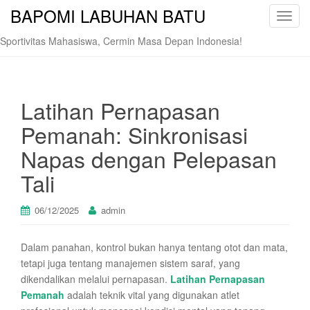
BAPOMI LABUHAN BATU
T
o
Sportivitas Mahasiswa, Cermin Masa Depan Indonesia!
g
g
l
e
Latihan Pernapasan
n
Pemanah: Sinkronisasi
a
v
Napas dengan Pelepasan
i
Tali
g
a
t
06/12/2025
admin
i
o
Dalam panahan, kontrol bukan hanya tentang otot dan mata,
n
tetapi juga tentang manajemen sistem saraf, yang
dikendalikan melalui pernapasan.
Latihan Pernapasan
Pemanah
adalah teknik vital yang digunakan atlet