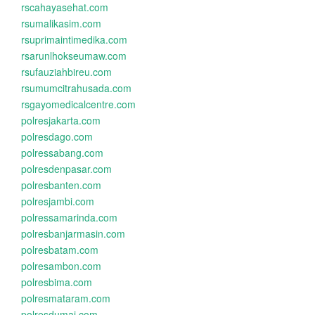
rscahayasehat.com
rsumalikasim.com
rsuprimaintimedika.com
rsarunlhokseumaw.com
rsufauziahbireu.com
rsumumcitrahusada.com
rsgayomedicalcentre.com
polresjakarta.com
polresdago.com
polressabang.com
polresdenpasar.com
polresbanten.com
polresjambi.com
polressamarinda.com
polresbanjarmasin.com
polresbatam.com
polresambon.com
polresbima.com
polresmataram.com
polresdumai.com