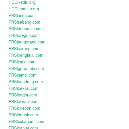
HDCIkediri.org
HDCImadiun.org
PRSIaceh.com
PRSIsabang.com
PRSIdenpasar.com
PRSIcilegon.com
PRSItangerang.com
PRSIserang.com
PRSIbengkulu.com
PRSIjogja.com
PRSIgorontalo.com
PRSIjambi.com
PRSIbandung.com
PRSIbekasi.com
PRSIbogor.com
PRSIcimahi.com
PRSIcirebon.com
PRSIdepok.com
PRSIsukabumi.com
PRSIbanjar.com