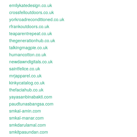
emilykatedesign.co.uk
crossfelloutdoors.co.uk
yorkroadreconditioned.co.uk
rfrankoutdoors.co.uk
teaparentrepeat.co.uk
thegenerationhub.co.uk
talkingmagpie.co.uk
humancotton.co.uk
newdawndigitals.co.uk
saintfelice.co.uk
mrjapparel.co.uk
kinkycatalog.co.uk
thefaciahub.co.uk
yayasanbinabakti.com
paudtunasbangsa.com
smkal-amin.com
smkal-manar.com
smkdarulamal.com
smkitpasundan.com