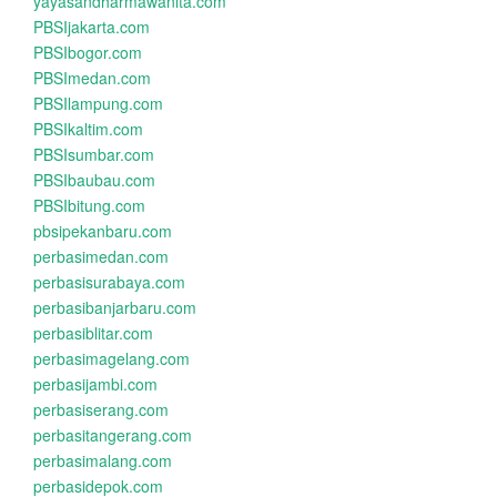
yayasandharmawanita.com
PBSIjakarta.com
PBSIbogor.com
PBSImedan.com
PBSIlampung.com
PBSIkaltim.com
PBSIsumbar.com
PBSIbaubau.com
PBSIbitung.com
pbsipekanbaru.com
perbasimedan.com
perbasisurabaya.com
perbasibanjarbaru.com
perbasiblitar.com
perbasimagelang.com
perbasijambi.com
perbasiserang.com
perbasitangerang.com
perbasimalang.com
perbasidepok.com