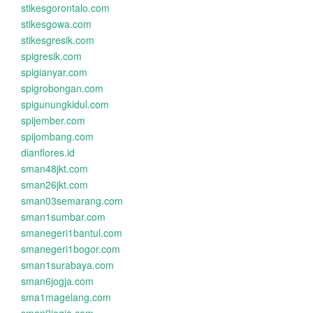
stikesgorontalo.com
stikesgowa.com
stikesgresik.com
spigresik.com
spigianyar.com
spigrobongan.com
spigunungkidul.com
spijember.com
spijombang.com
dianflores.id
sman48jkt.com
sman26jkt.com
sman03semarang.com
sman1sumbar.com
smanegeri1bantul.com
smanegeri1bogor.com
sman1surabaya.com
sman6jogja.com
sma1magelang.com