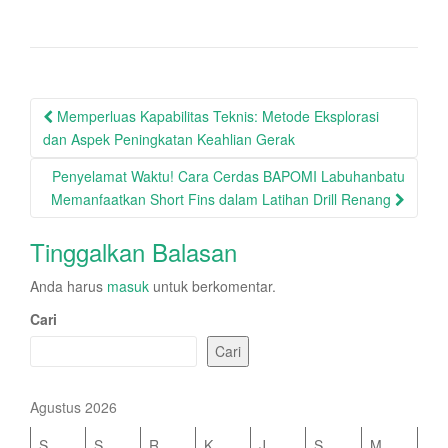
Post
Memperluas Kapabilitas Teknis: Metode Eksplorasi
navigation
dan Aspek Peningkatan Keahlian Gerak
Penyelamat Waktu! Cara Cerdas BAPOMI Labuhanbatu
Memanfaatkan Short Fins dalam Latihan Drill Renang
Tinggalkan Balasan
Anda harus
masuk
untuk berkomentar.
Cari
Cari
Agustus 2026
S
S
R
K
J
S
M