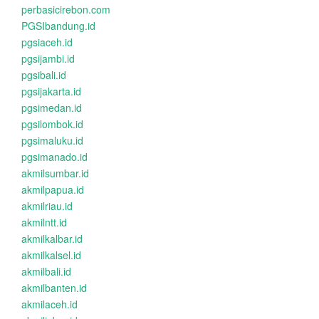
perbasicirebon.com
PGSIbandung.id
pgsiaceh.id
pgsijambi.id
pgsibali.id
pgsijakarta.id
pgsimedan.id
pgsilombok.id
pgsimaluku.id
pgsimanado.id
akmilsumbar.id
akmilpapua.id
akmilriau.id
akmilntt.id
akmilkalbar.id
akmilkalsel.id
akmilbali.id
akmilbanten.id
akmilaceh.id