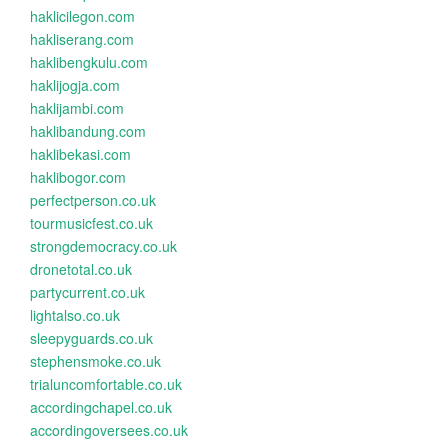
haklicilegon.com
hakliserang.com
haklibengkulu.com
haklijogja.com
haklijambi.com
haklibandung.com
haklibekasi.com
haklibogor.com
perfectperson.co.uk
tourmusicfest.co.uk
strongdemocracy.co.uk
dronetotal.co.uk
partycurrent.co.uk
lightalso.co.uk
sleepyguards.co.uk
stephensmoke.co.uk
trialuncomfortable.co.uk
accordingchapel.co.uk
accordingoversees.co.uk