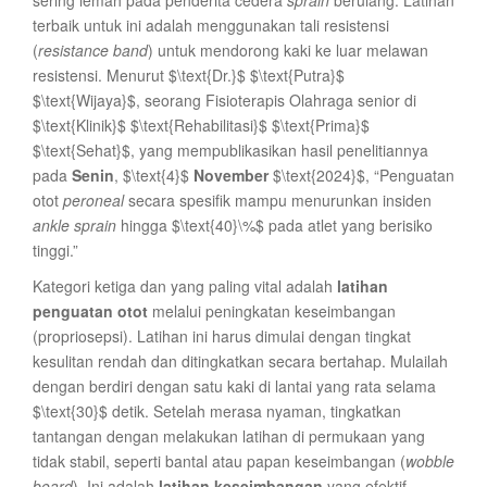
sering lemah pada penderita cedera
sprain
berulang. Latihan
terbaik untuk ini adalah menggunakan tali resistensi
(
resistance band
) untuk mendorong kaki ke luar melawan
resistensi. Menurut $\text{Dr.}$ $\text{Putra}$
$\text{Wijaya}$, seorang Fisioterapis Olahraga senior di
$\text{Klinik}$ $\text{Rehabilitasi}$ $\text{Prima}$
$\text{Sehat}$, yang mempublikasikan hasil penelitiannya
pada
Senin
, $\text{4}$
November
$\text{2024}$, “Penguatan
otot
peroneal
secara spesifik mampu menurunkan insiden
ankle sprain
hingga $\text{40}\%$ pada atlet yang berisiko
tinggi.”
Kategori ketiga dan yang paling vital adalah
latihan
penguatan otot
melalui peningkatan keseimbangan
(propriosepsi). Latihan ini harus dimulai dengan tingkat
kesulitan rendah dan ditingkatkan secara bertahap. Mulailah
dengan berdiri dengan satu kaki di lantai yang rata selama
$\text{30}$ detik. Setelah merasa nyaman, tingkatkan
tantangan dengan melakukan latihan di permukaan yang
tidak stabil, seperti bantal atau papan keseimbangan (
wobble
board
). Ini adalah
latihan keseimbangan
yang efektif.