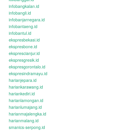
infobangkalan.id
infobangli.id
infobanjarnegara.id
infobantaeng.id
infobantul.id
ekspresbekasi.id
ekspresbone.id
eksprescianjur.id
ekspresgresik.id
ekspresgorontalo.id
ekspresindramayu.id
harianjepara.id
hariankarawang.id
hariankediri.id
harianlamongan.id
harianlumajang.id
harianmajalengka.id
harianmalang.id
smanics-serpong.id