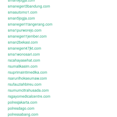
sman9jogja.com
smanegeri3bandung.com
smasutomo1.com
sman5jogja.com
smanegeri1tangerang.com
sma1purworejo.com
smanegeri1jember.com
sman2bekasi.com
smanegeri47jkt.com
sma1wonosari.com
rscahayasehat.com
rsumalikasim.com
rsuprimaintimedika.com
rsarunlhokseumaw.com
rsufauziahbireu.com
rsumumcitrahusada.com
rsgayomedicalcentre.com
polresjakarta.com
polresdago.com
polressabang.com