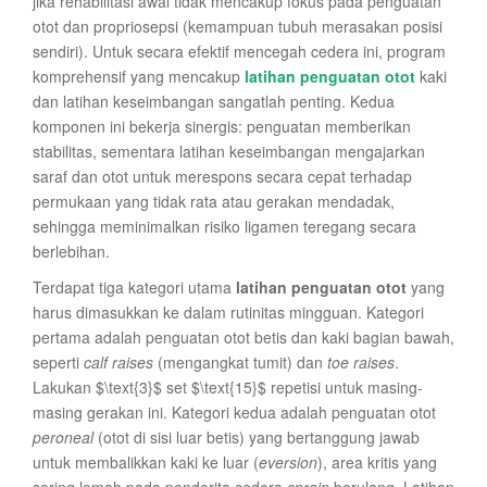
jika rehabilitasi awal tidak mencakup fokus pada penguatan
otot dan propriosepsi (kemampuan tubuh merasakan posisi
sendiri). Untuk secara efektif mencegah cedera ini, program
komprehensif yang mencakup
latihan penguatan otot
kaki
dan latihan keseimbangan sangatlah penting. Kedua
komponen ini bekerja sinergis: penguatan memberikan
stabilitas, sementara latihan keseimbangan mengajarkan
saraf dan otot untuk merespons secara cepat terhadap
permukaan yang tidak rata atau gerakan mendadak,
sehingga meminimalkan risiko ligamen teregang secara
berlebihan.
Terdapat tiga kategori utama
latihan penguatan otot
yang
harus dimasukkan ke dalam rutinitas mingguan. Kategori
pertama adalah penguatan otot betis dan kaki bagian bawah,
seperti
calf raises
(mengangkat tumit) dan
toe raises
.
Lakukan $\text{3}$ set $\text{15}$ repetisi untuk masing-
masing gerakan ini. Kategori kedua adalah penguatan otot
peroneal
(otot di sisi luar betis) yang bertanggung jawab
untuk membalikkan kaki ke luar (
eversion
), area kritis yang