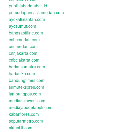
publikjabodetabek.id
pemudapancasilamedan.com
ayokalimantan.com
ayosumut.com
bangsaoffline.com
cnbcmedan.com
cnnmedan.com
cnnjakarta.com
cnbcjakarta.com
hariansumatra.com
harianikn.com
bandungtimes.com
sumutekspres.com
lampungpos.com
mediasulawesi.com
mediajabodetabek.com
kabarflores.com
seputarmetro.com
aktual.it.com