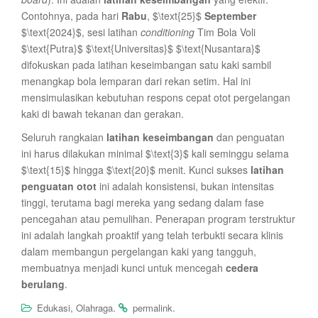
Contohnya, pada hari
Rabu
, $\text{25}$
September
$\text{2024}$, sesi latihan
conditioning
Tim Bola Voli
$\text{Putra}$ $\text{Universitas}$ $\text{Nusantara}$
difokuskan pada latihan keseimbangan satu kaki sambil
menangkap bola lemparan dari rekan setim. Hal ini
mensimulasikan kebutuhan respons cepat otot pergelangan
kaki di bawah tekanan dan gerakan.
Seluruh rangkaian
latihan keseimbangan
dan penguatan
ini harus dilakukan minimal $\text{3}$ kali seminggu selama
$\text{15}$ hingga $\text{20}$ menit. Kunci sukses
latihan
penguatan otot
ini adalah konsistensi, bukan intensitas
tinggi, terutama bagi mereka yang sedang dalam fase
pencegahan atau pemulihan. Penerapan program terstruktur
ini adalah langkah proaktif yang telah terbukti secara klinis
dalam membangun pergelangan kaki yang tangguh,
membuatnya menjadi kunci untuk mencegah
cedera
berulang
.
,
.
.
Edukasi
Olahraga
permalink