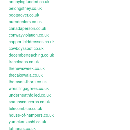
annoyingfunded.co.uk
belongsthey.co.uk
bootsrover.co.uk
burndeniers.co.uk
canadaperson.co.uk
conwayviolation.co.uk
copperfielddresses.co.uk
cowboysspot.co.uk
decemberteaching.co.uk
traceloans.co.uk
thenewsweek.co.uk
thecakewala.co.uk
thomson-thorn.co.uk
wrestlingagrees.co.uk
underneathfoiled.co.uk
spanosconcerns.co.uk
telecomblue.co.uk
house-of-hampers.co.uk
yumekanzashi.co.uk
fatnanas.co.uk