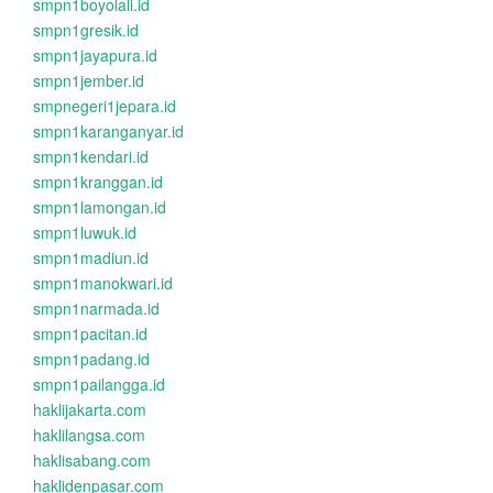
smpn1boyolali.id
smpn1gresik.id
smpn1jayapura.id
smpn1jember.id
smpnegeri1jepara.id
smpn1karanganyar.id
smpn1kendari.id
smpn1kranggan.id
smpn1lamongan.id
smpn1luwuk.id
smpn1madiun.id
smpn1manokwari.id
smpn1narmada.id
smpn1pacitan.id
smpn1padang.id
smpn1pailangga.id
haklijakarta.com
haklilangsa.com
haklisabang.com
haklidenpasar.com