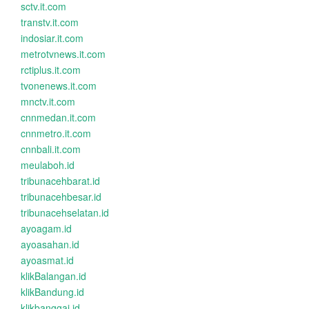
sctv.it.com
transtv.it.com
indosiar.it.com
metrotvnews.it.com
rctiplus.it.com
tvonenews.it.com
mnctv.it.com
cnnmedan.it.com
cnnmetro.it.com
cnnbali.it.com
meulaboh.id
tribunacehbarat.id
tribunacehbesar.id
tribunacehselatan.id
ayoagam.id
ayoasahan.id
ayoasmat.id
klikBalangan.id
klikBandung.id
klikbanggai.id