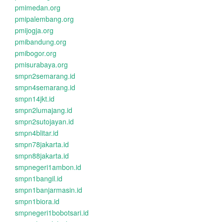
pmimedan.org
pmipalembang.org
pmijogja.org
pmibandung.org
pmibogor.org
pmisurabaya.org
smpn2semarang.id
smpn4semarang.id
smpn14jkt.id
smpn2lumajang.id
smpn2sutojayan.id
smpn4blitar.id
smpn78jakarta.id
smpn88jakarta.id
smpnegeri1ambon.id
smpn1bangil.id
smpn1banjarmasin.id
smpn1biora.id
smpnegeri1bobotsari.id