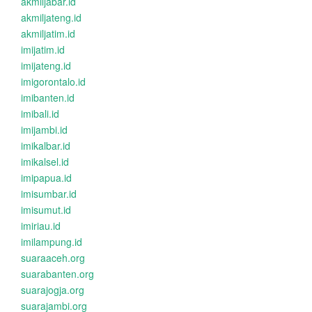
akmiljabar.id
akmiljateng.id
akmiljatim.id
imijatim.id
imijateng.id
imigorontalo.id
imibanten.id
imibali.id
imijambi.id
imikalbar.id
imikalsel.id
imipapua.id
imisumbar.id
imisumut.id
imiriau.id
imilampung.id
suaraaceh.org
suarabanten.org
suarajogja.org
suarajambi.org