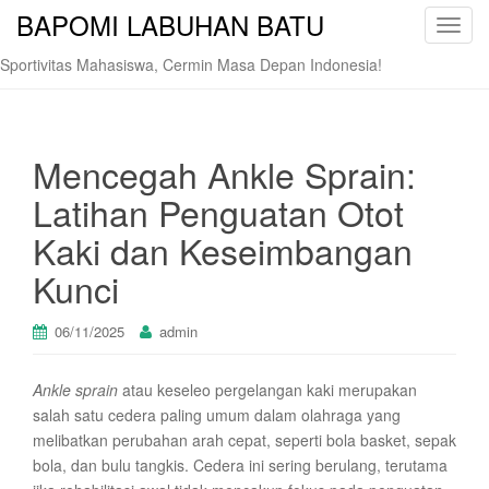
BAPOMI LABUHAN BATU
T
o
Sportivitas Mahasiswa, Cermin Masa Depan Indonesia!
g
g
l
e
Mencegah Ankle Sprain:
n
Latihan Penguatan Otot
a
v
Kaki dan Keseimbangan
i
Kunci
g
a
t
06/11/2025
admin
i
o
Ankle sprain
atau keseleo pergelangan kaki merupakan
n
salah satu cedera paling umum dalam olahraga yang
melibatkan perubahan arah cepat, seperti bola basket, sepak
bola, dan bulu tangkis. Cedera ini sering berulang, terutama