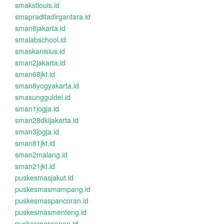
smakstlouis.id
smapraditadirgantara.id
sman8jakarta.id
smalabschool.id
smaskanisius.id
sman2jakarta.id
sman68jkt.id
sman8yogyakarta.id
smasungguldel.id
sman1jogja.id
sman28dkijakarta.id
sman3jogja.id
sman81jkt.id
sman2malang.id
sman21jkt.id
puskesmasjakut.id
puskesmasmampang.id
puskesmaspancoran.id
puskesmasmenteng.id
puskesmassenen.id