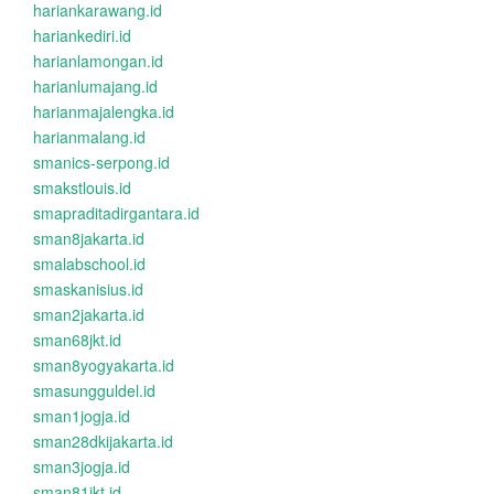
hariankarawang.id
hariankediri.id
harianlamongan.id
harianlumajang.id
harianmajalengka.id
harianmalang.id
smanics-serpong.id
smakstlouis.id
smapraditadirgantara.id
sman8jakarta.id
smalabschool.id
smaskanisius.id
sman2jakarta.id
sman68jkt.id
sman8yogyakarta.id
smasungguldel.id
sman1jogja.id
sman28dkijakarta.id
sman3jogja.id
sman81jkt.id