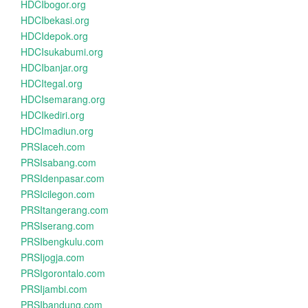
HDCIbogor.org
HDCIbekasi.org
HDCIdepok.org
HDCIsukabumi.org
HDCIbanjar.org
HDCItegal.org
HDCIsemarang.org
HDCIkediri.org
HDCImadiun.org
PRSIaceh.com
PRSIsabang.com
PRSIdenpasar.com
PRSIcilegon.com
PRSItangerang.com
PRSIserang.com
PRSIbengkulu.com
PRSIjogja.com
PRSIgorontalo.com
PRSIjambi.com
PRSIbandung.com