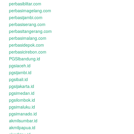
perbasiblitar.com
perbasimagelang.com
perbasijambi.com
perbasiserang.com
perbasitangerang.com
perbasimalang.com
perbasidepok.com
perbasicirebon.com
PGSIbandung.id
pgsiaceh.id
pgsijambi.id
pgsibali.id
pgsijakarta.id
pgsimedan.id
pgsilombok.id
pgsimaluku.id
pgsimanado.id
akmilsumbar.id
akmilpapua.id