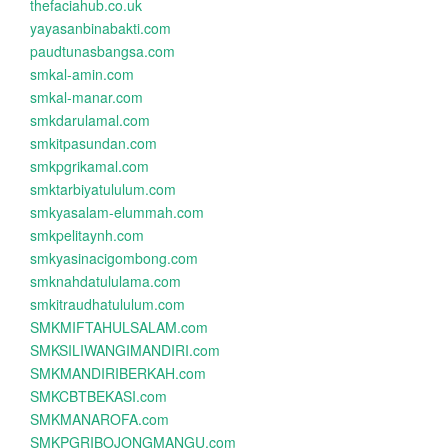
thefaciahub.co.uk
yayasanbinabakti.com
paudtunasbangsa.com
smkal-amin.com
smkal-manar.com
smkdarulamal.com
smkitpasundan.com
smkpgrikamal.com
smktarbiyatululum.com
smkyasalam-elummah.com
smkpelitaynh.com
smkyasinacigombong.com
smknahdatululama.com
smkitraudhatululum.com
SMKMIFTAHULSALAM.com
SMKSILIWANGIMANDIRI.com
SMKMANDIRIBERKAH.com
SMKCBTBEKASI.com
SMKMANAROFA.com
SMKPGRIBOJONGMANGU.com