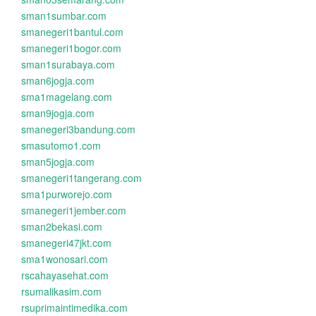
sman1sumbar.com
smanegeri1bantul.com
smanegeri1bogor.com
sman1surabaya.com
sman6jogja.com
sma1magelang.com
sman9jogja.com
smanegeri3bandung.com
smasutomo1.com
sman5jogja.com
smanegeri1tangerang.com
sma1purworejo.com
smanegeri1jember.com
sman2bekasi.com
smanegeri47jkt.com
sma1wonosari.com
rscahayasehat.com
rsumalikasim.com
rsuprimaintimedika.com