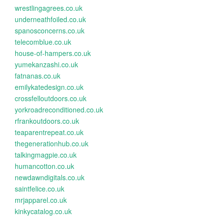
wrestlingagrees.co.uk
underneathfoiled.co.uk
spanosconcerns.co.uk
telecomblue.co.uk
house-of-hampers.co.uk
yumekanzashi.co.uk
fatnanas.co.uk
emilykatedesign.co.uk
crossfelloutdoors.co.uk
yorkroadreconditioned.co.uk
rfrankoutdoors.co.uk
teaparentrepeat.co.uk
thegenerationhub.co.uk
talkingmagpie.co.uk
humancotton.co.uk
newdawndigitals.co.uk
saintfelice.co.uk
mrjapparel.co.uk
kinkycatalog.co.uk