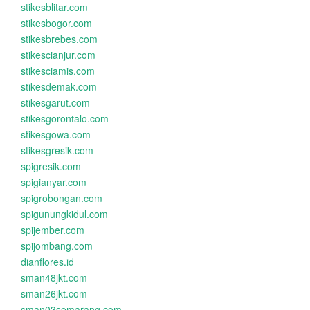
stikesblitar.com
stikesbogor.com
stikesbrebes.com
stikescianjur.com
stikesciamis.com
stikesdemak.com
stikesgarut.com
stikesgorontalo.com
stikesgowa.com
stikesgresik.com
spigresik.com
spigianyar.com
spigrobongan.com
spigunungkidul.com
spijember.com
spijombang.com
dianflores.id
sman48jkt.com
sman26jkt.com
sman03semarang.com