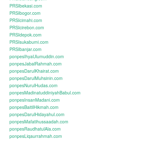
PRSIbekasi.com
PRSIbogor.com
PRSIcimahi.com
PRSIcirebon.com
PRSIdepok.com
PRSIsukabumi.com
PRSIbanjar.com
ponpesIhyaUlumuddin.com
ponpesJabalRahmah.com
ponpesDarulKhairat.com
ponpesDarulMuhsinin.com
ponpesNurulHudas.com
ponpesMadinatuddiniyahBabul.com
ponpesInsanMadani.com
ponpesBaitilHikmah.com
ponpesDarulHidayahul.com
ponpesMafatihussaadah.com
ponpesRaudhatulAla.com
ponpesLiqaurrahmah.com