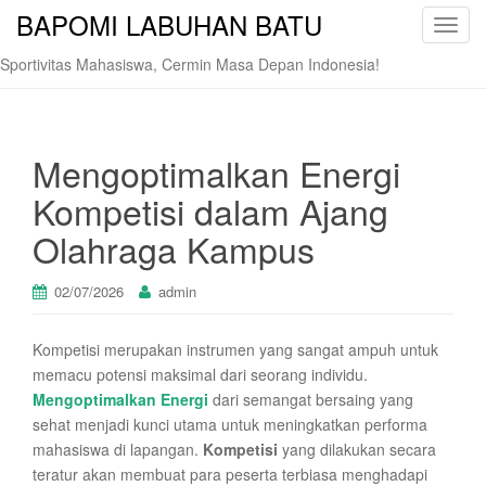
BAPOMI LABUHAN BATU
T
o
Sportivitas Mahasiswa, Cermin Masa Depan Indonesia!
g
g
l
e
Mengoptimalkan Energi
n
Kompetisi dalam Ajang
a
v
Olahraga Kampus
i
g
02/07/2026
admin
a
t
Kompetisi merupakan instrumen yang sangat ampuh untuk
i
memacu potensi maksimal dari seorang individu.
o
Mengoptimalkan Energi
dari semangat bersaing yang
n
sehat menjadi kunci utama untuk meningkatkan performa
mahasiswa di lapangan.
Kompetisi
yang dilakukan secara
teratur akan membuat para peserta terbiasa menghadapi