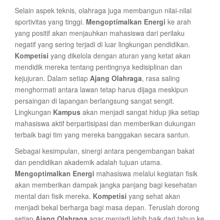
Selain aspek teknis, olahraga juga membangun nilai-nilai
sportivitas yang tinggi.
Mengoptimalkan Energi
ke arah
yang positif akan menjauhkan mahasiswa dari perilaku
negatif yang sering terjadi di luar lingkungan pendidikan.
Kompetisi
yang dikelola dengan aturan yang ketat akan
mendidik mereka tentang pentingnya kedisiplinan dan
kejujuran. Dalam setiap
Ajang Olahraga
, rasa saling
menghormati antara lawan tetap harus dijaga meskipun
persaingan di lapangan berlangsung sangat sengit.
Lingkungan
Kampus
akan menjadi sangat hidup jika setiap
mahasiswa aktif berpartisipasi dan memberikan dukungan
terbaik bagi tim yang mereka banggakan secara santun.
Sebagai kesimpulan, sinergi antara pengembangan bakat
dan pendidikan akademik adalah tujuan utama.
Mengoptimalkan Energi
mahasiswa melalui kegiatan fisik
akan memberikan dampak jangka panjang bagi kesehatan
mental dan fisik mereka.
Kompetisi
yang sehat akan
menjadi bekal berharga bagi masa depan. Teruslah dorong
setiap
Ajang Olahraga
agar menjadi lebih baik dari tahun ke