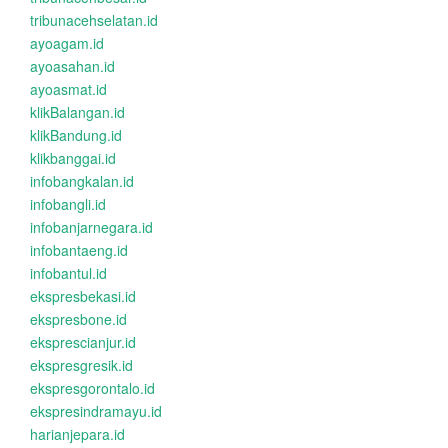
tribunacehselatan.id
ayoagam.id
ayoasahan.id
ayoasmat.id
klikBalangan.id
klikBandung.id
klikbanggai.id
infobangkalan.id
infobangli.id
infobanjarnegara.id
infobantaeng.id
infobantul.id
ekspresbekasi.id
ekspresbone.id
eksprescianjur.id
ekspresgresik.id
ekspresgorontalo.id
ekspresindramayu.id
harianjepara.id