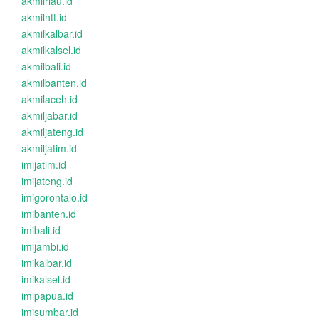
akmilriau.id
akmilntt.id
akmilkalbar.id
akmilkalsel.id
akmilbali.id
akmilbanten.id
akmilaceh.id
akmiljabar.id
akmiljateng.id
akmiljatim.id
imijatim.id
imijateng.id
imigorontalo.id
imibanten.id
imibali.id
imijambi.id
imikalbar.id
imikalsel.id
imipapua.id
imisumbar.id