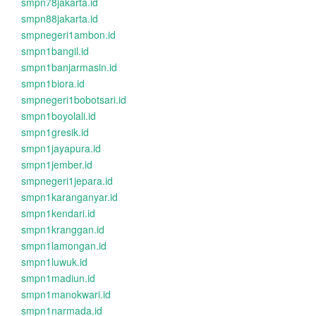
smpn78jakarta.id
smpn88jakarta.id
smpnegeri1ambon.id
smpn1bangil.id
smpn1banjarmasin.id
smpn1biora.id
smpnegeri1bobotsari.id
smpn1boyolali.id
smpn1gresik.id
smpn1jayapura.id
smpn1jember.id
smpnegeri1jepara.id
smpn1karanganyar.id
smpn1kendari.id
smpn1kranggan.id
smpn1lamongan.id
smpn1luwuk.id
smpn1madiun.id
smpn1manokwari.id
smpn1narmada.id