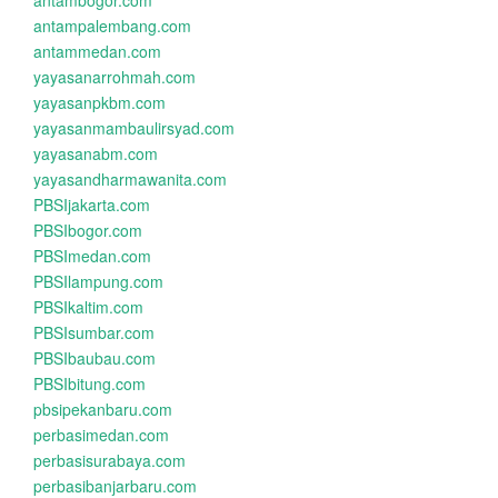
antambogor.com
antampalembang.com
antammedan.com
yayasanarrohmah.com
yayasanpkbm.com
yayasanmambaulirsyad.com
yayasanabm.com
yayasandharmawanita.com
PBSIjakarta.com
PBSIbogor.com
PBSImedan.com
PBSIlampung.com
PBSIkaltim.com
PBSIsumbar.com
PBSIbaubau.com
PBSIbitung.com
pbsipekanbaru.com
perbasimedan.com
perbasisurabaya.com
perbasibanjarbaru.com