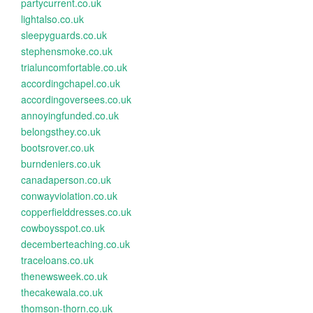
partycurrent.co.uk
lightalso.co.uk
sleepyguards.co.uk
stephensmoke.co.uk
trialuncomfortable.co.uk
accordingchapel.co.uk
accordingoversees.co.uk
annoyingfunded.co.uk
belongsthey.co.uk
bootsrover.co.uk
burndeniers.co.uk
canadaperson.co.uk
conwayviolation.co.uk
copperfielddresses.co.uk
cowboysspot.co.uk
decemberteaching.co.uk
traceloans.co.uk
thenewsweek.co.uk
thecakewala.co.uk
thomson-thorn.co.uk