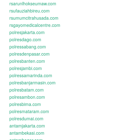
rsarunlhokseumaw.com
rsufauziahbireu.com
rsumumcitrahusada.com
rsgayomedicalcentre.com
polresjakarta.com
polresdago.com
polressabang.com
polresdenpasar.com
polresbanten.com
polresjambi.com
polressamarinda.com
polresbanjarmasin.com
polresbatam.com
polresambon.com
polresbima.com
polresmataram.com
polresdumai.com
antamjakarta.com
antambekasi.com