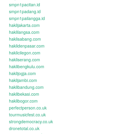
smpn1pacitan.id
smpn1padang.id
smpn1pailangga.id
haklijakarta.com
haklilangsa.com
haklisabang.com
haklidenpasar.com
haklicilegon.com
hakliserang.com
haklibengkulu.com
haklijogja.com
haklijambi.com
haklibandung.com
haklibekasi.com
haklibogor.com
perfectperson.co.uk
tourmusicfest.co.uk
strongdemocracy.co.uk
dronetotal.co.uk