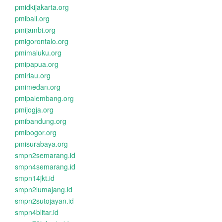
pmidkijakarta.org
pmibali.org
pmijambi.org
pmigorontalo.org
pmimaluku.org
pmipapua.org
pmiriau.org
pmimedan.org
pmipalembang.org
pmijogja.org
pmibandung.org
pmibogor.org
pmisurabaya.org
smpn2semarang.id
smpn4semarang.id
smpn14jkt.id
smpn2lumajang.id
smpn2sutojayan.id
smpn4blitar.id