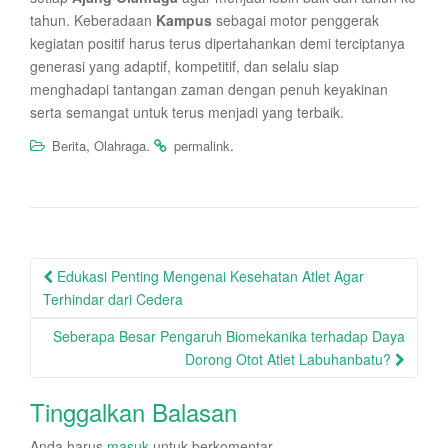
tahun. Keberadaan
Kampus
sebagai motor penggerak
kegiatan positif harus terus dipertahankan demi terciptanya
generasi yang adaptif, kompetitif, dan selalu siap
menghadapi tantangan zaman dengan penuh keyakinan
serta semangat untuk terus menjadi yang terbaik.
,
.
.
Berita
Olahraga
permalink
Post
Edukasi Penting Mengenai Kesehatan Atlet Agar
navigation
Terhindar dari Cedera
Seberapa Besar Pengaruh Biomekanika terhadap Daya
Dorong Otot Atlet Labuhanbatu?
Tinggalkan Balasan
Anda harus
masuk
untuk berkomentar.