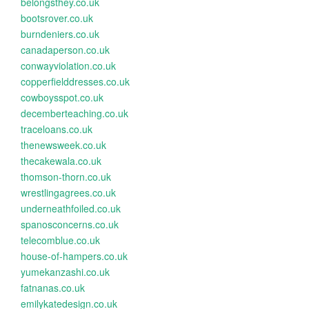
belongsthey.co.uk
bootsrover.co.uk
burndeniers.co.uk
canadaperson.co.uk
conwayviolation.co.uk
copperfielddresses.co.uk
cowboysspot.co.uk
decemberteaching.co.uk
traceloans.co.uk
thenewsweek.co.uk
thecakewala.co.uk
thomson-thorn.co.uk
wrestlingagrees.co.uk
underneathfoiled.co.uk
spanosconcerns.co.uk
telecomblue.co.uk
house-of-hampers.co.uk
yumekanzashi.co.uk
fatnanas.co.uk
emilykatedesign.co.uk