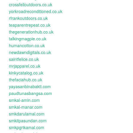
crossfelloutdoors.co.uk
yorkroadreconditioned.co.uk
rfrankoutdoors.co.uk
teaparentrepeat.co.uk
thegenerationhub.co.uk
talkingmagpie.co.uk
humancotton.co.uk
newdawndigitals.co.uk
saintfelice.co.uk
mrjapparel.co.uk
kinkycatalog.co.uk
thefaciahub.co.uk
yayasanbinabakti.com
paudtunasbangsa.com
smkal-amin.com
smkal-manar.com
smkdarulamal.com
smkitpasundan.com
smkpgrikamal.com