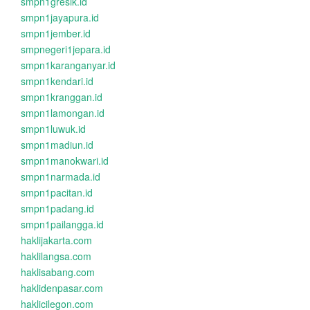
smpn1gresik.id
smpn1jayapura.id
smpn1jember.id
smpnegeri1jepara.id
smpn1karanganyar.id
smpn1kendari.id
smpn1kranggan.id
smpn1lamongan.id
smpn1luwuk.id
smpn1madiun.id
smpn1manokwari.id
smpn1narmada.id
smpn1pacitan.id
smpn1padang.id
smpn1pailangga.id
haklijakarta.com
haklilangsa.com
haklisabang.com
haklidenpasar.com
haklicilegon.com