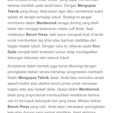
tekanan berlebih pada sendi bahu. Dengan
Mengupas
Teknik
yang benar, disarankan agar siku membentuk sudut
sekitar 45 derajat terhadap tubuh. Strategi ini sangat
membantu dalam
Membentuk
tenaga dorong yang lebih
besar dan menjaga keamanan rotator cuff Anda. Saat
melakukan
Bench Press
, kaki harus menapak kuat di lantai
untuk memberikan
leg drive
atau bantuan stabilitas dari
bagian bawah tubuh. Dengan cara ini, tekanan pada
Otot
Dada
menjadi lebih terisolasi namun tetap mendapatkan
dukungan kekuatan dari seluruh tubuh.
Konsistensi dalam berlatih juga harus dibarengi dengan
peningkatan beban secara bertahap (
progressive overload
).
Selain
Mengupas Teknik
dasar, Anda bisa mencoba variasi
seperti
incline
atau
decline bench press
untuk menyasar
bagian atas atau bawah dada. Upaya dalam
Membentuk
dada yang proporsional membutuhkan kesabaran karena
otot ini termasuk kelompok otot yang besar. Melalui latihan
Bench Press
yang rutin, Anda akan merasakan peningkatan
kekuatan dorong yang sangat signifikan. Hasil akhirnya