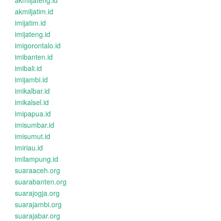
akmiljateng.id
akmiljatim.id
imijatim.id
imijateng.id
imigorontalo.id
imibanten.id
imibali.id
imijambi.id
imikalbar.id
imikalsel.id
imipapua.id
imisumbar.id
imisumut.id
imiriau.id
imilampung.id
suaraaceh.org
suarabanten.org
suarajogja.org
suarajambi.org
suarajabar.org