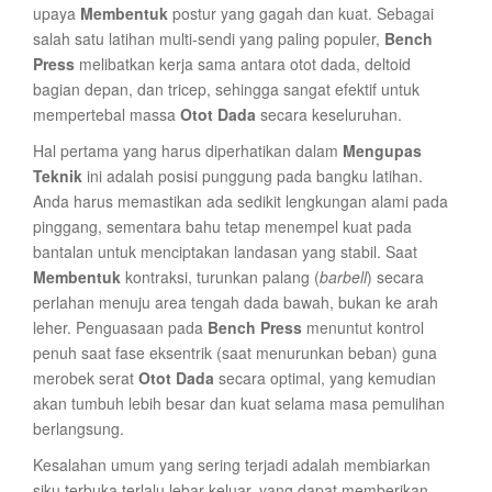
upaya
Membentuk
postur yang gagah dan kuat. Sebagai
salah satu latihan multi-sendi yang paling populer,
Bench
Press
melibatkan kerja sama antara otot dada, deltoid
bagian depan, dan tricep, sehingga sangat efektif untuk
mempertebal massa
Otot Dada
secara keseluruhan.
Hal pertama yang harus diperhatikan dalam
Mengupas
Teknik
ini adalah posisi punggung pada bangku latihan.
Anda harus memastikan ada sedikit lengkungan alami pada
pinggang, sementara bahu tetap menempel kuat pada
bantalan untuk menciptakan landasan yang stabil. Saat
Membentuk
kontraksi, turunkan palang (
barbell
) secara
perlahan menuju area tengah dada bawah, bukan ke arah
leher. Penguasaan pada
Bench Press
menuntut kontrol
penuh saat fase eksentrik (saat menurunkan beban) guna
merobek serat
Otot Dada
secara optimal, yang kemudian
akan tumbuh lebih besar dan kuat selama masa pemulihan
berlangsung.
Kesalahan umum yang sering terjadi adalah membiarkan
siku terbuka terlalu lebar keluar, yang dapat memberikan