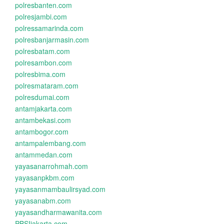
polresbanten.com
polresjambi.com
polressamarinda.com
polresbanjarmasin.com
polresbatam.com
polresambon.com
polresbima.com
polresmataram.com
polresdumai.com
antamjakarta.com
antambekasi.com
antambogor.com
antampalembang.com
antammedan.com
yayasanarrohmah.com
yayasanpkbm.com
yayasanmambaulirsyad.com
yayasanabm.com
yayasandharmawanita.com
PBSIjakarta.com