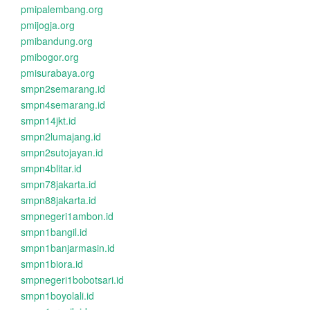
pmipalembang.org
pmijogja.org
pmibandung.org
pmibogor.org
pmisurabaya.org
smpn2semarang.id
smpn4semarang.id
smpn14jkt.id
smpn2lumajang.id
smpn2sutojayan.id
smpn4blitar.id
smpn78jakarta.id
smpn88jakarta.id
smpnegeri1ambon.id
smpn1bangil.id
smpn1banjarmasin.id
smpn1biora.id
smpnegeri1bobotsari.id
smpn1boyolali.id