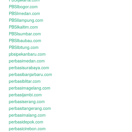
PBSIbogor.com
PBSImedan.com
PBSIlampung.com
PBSIkaltim.com
PBSIsumbar.com
PBSIbaubau.com
PBSIbitung.com
pbsipekanbaru.com
perbasimedan.com
perbasisurabaya.com
perbasibanjarbaru.com
perbasiblitar.com
perbasimagelang.com
perbasijambi.com
perbasiserang.com
perbasitangerang.com
perbasimalang.com
perbasidepok.com
perbasicirebon.com