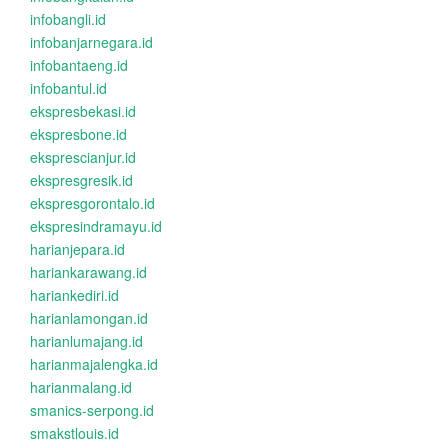
infobangli.id
infobanjarnegara.id
infobantaeng.id
infobantul.id
ekspresbekasi.id
ekspresbone.id
eksprescianjur.id
ekspresgresik.id
ekspresgorontalo.id
ekspresindramayu.id
harianjepara.id
hariankarawang.id
hariankediri.id
harianlamongan.id
harianlumajang.id
harianmajalengka.id
harianmalang.id
smanics-serpong.id
smakstlouis.id