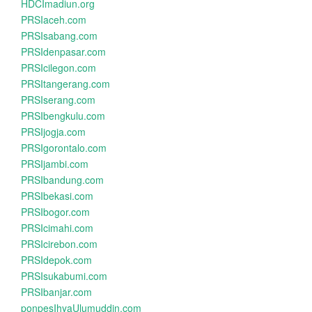
HDCImadiun.org
PRSIaceh.com
PRSIsabang.com
PRSIdenpasar.com
PRSIcilegon.com
PRSItangerang.com
PRSIserang.com
PRSIbengkulu.com
PRSIjogja.com
PRSIgorontalo.com
PRSIjambi.com
PRSIbandung.com
PRSIbekasi.com
PRSIbogor.com
PRSIcimahi.com
PRSIcirebon.com
PRSIdepok.com
PRSIsukabumi.com
PRSIbanjar.com
ponpesIhyaUlumuddin.com