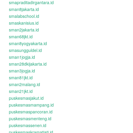
smapraditadirgantara.id
sman8jakarta.id
smalabschool.id
smaskanisius.id
sman2jakarta.id
sman68jkt.id
sman8yogyakarta.id
smasungguldel.id
sman1jogja.id
sman28dkijakarta.id
sman3jogja.id
sman81jkt.id
sman2malang.id
sman21jkt.id
puskesmasjakut.id
puskesmasmampang.id
puskesmaspancoran.id
puskesmasmenteng.id
puskesmassenen.id
puskesmaskramatjati.id