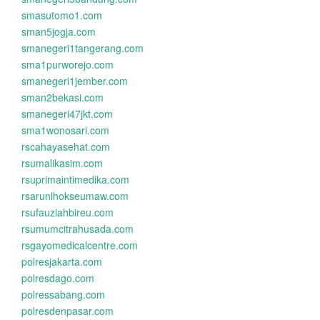
smasutomo1.com
sman5jogja.com
smanegeri1tangerang.com
sma1purworejo.com
smanegeri1jember.com
sman2bekasi.com
smanegeri47jkt.com
sma1wonosari.com
rscahayasehat.com
rsumalikasim.com
rsuprimaintimedika.com
rsarunlhokseumaw.com
rsufauziahbireu.com
rsumumcitrahusada.com
rsgayomedicalcentre.com
polresjakarta.com
polresdago.com
polressabang.com
polresdenpasar.com