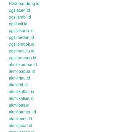
PGSIbandung.id
pgsiaceh.id
pgsijambi.id
pgsibali.id
pgsijakarta.id
pgsimedan.id
pgsilombok.id
pgsimaluku.id
pgsimanado.id
akmilsumbar.id
akmilpapua.id
akmilriau.id
akmilntt.id
akmilkalbar.id
akmilkalsel.id
akmilbali.id
akmilbanten.id
akmilaceh.id
akmiljabar.id