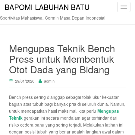
BAPOMI LABUHAN BATU
T
o
Sportivitas Mahasiswa, Cermin Masa Depan Indonesia!
g
g
l
e
Mengupas Teknik Bench
n
Press untuk Membentuk
a
v
Otot Dada yang Bidang
i
g
29/01/2026
admin
a
t
Bench press sering dianggap sebagai tolak ukur kekuatan
i
bagian atas tubuh bagi banyak pria di seluruh dunia. Namun,
o
untuk mendapatkan hasil maksimal, kita perlu
Mengupas
n
Teknik
gerakan ini secara mendalam agar terhindar dari
risiko cedera bahu yang sering terjadi. Melakukan latihan ini
dengan posisi tubuh yang benar adalah langkah awal dalam