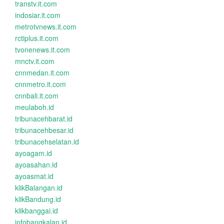
transtv.it.com
indosiar.it.com
metrotvnews.it.com
rctiplus.it.com
tvonenews.it.com
mnctv.it.com
cnnmedan.it.com
cnnmetro.it.com
cnnbali.it.com
meulaboh.id
tribunacehbarat.id
tribunacehbesar.id
tribunacehselatan.id
ayoagam.id
ayoasahan.id
ayoasmat.id
klikBalangan.id
klikBandung.id
klikbanggai.id
infobangkalan.id