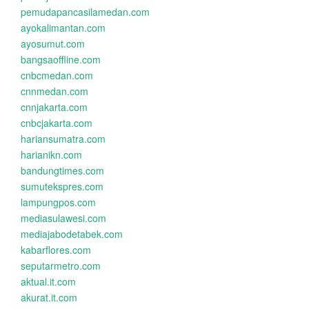
pemudapancasilamedan.com
ayokalimantan.com
ayosumut.com
bangsaoffline.com
cnbcmedan.com
cnnmedan.com
cnnjakarta.com
cnbcjakarta.com
hariansumatra.com
harianikn.com
bandungtimes.com
sumutekspres.com
lampungpos.com
mediasulawesi.com
mediajabodetabek.com
kabarflores.com
seputarmetro.com
aktual.it.com
akurat.it.com