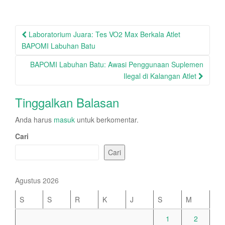
Post
Laboratorium Juara: Tes VO2 Max Berkala Atlet
navigation
BAPOMI Labuhan Batu
BAPOMI Labuhan Batu: Awasi Penggunaan Suplemen
Ilegal di Kalangan Atlet
Tinggalkan Balasan
Anda harus
masuk
untuk berkomentar.
Cari
Cari
Agustus 2026
S
S
R
K
J
S
M
1
2