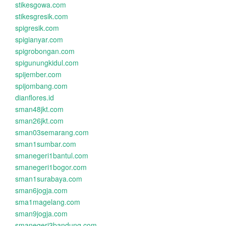
stikesgowa.com
stikesgresik.com
spigresik.com
spigianyar.com
spigrobongan.com
spigunungkidul.com
spijember.com
spijombang.com
dianflores.id
sman48jkt.com
sman26jkt.com
sman03semarang.com
sman1sumbar.com
smanegeri1bantul.com
smanegeri1bogor.com
sman1surabaya.com
sman6jogja.com
sma1magelang.com
sman9jogja.com
smanegeri3bandung.com