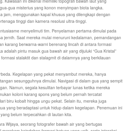
g. Kawasan ini dikenal memiliki topografi bawah laut yang
gua-gua misterius yang konon menyimpan biota langka.
iga jam, menggunakan kapal khusus yang dilengkapi dengan
enaga tinggi dan kamera resolusi ultra-tinggi.
antusiasme menyelimuti tim. Penyelaman pertama dimulai pada
biasa jernih. Saat mereka mulai menuruni kedalaman, pemandangan
an karang berwarna-warni berenang lincah di antara formasi
 adalah pintu masuk gua bawah air yang dijuluki “Gua Kristal”
formasi stalaktit dan stalagmit di dalamnya yang berkilauan
erbeda. Kegelapan yang pekat menyambut mereka, hanya
antangan sesungguhnya dimulai. Navigasi di dalam gua yang sempit
gan. Namun, segala kesulitan terbayar lunas ketika mereka
ukan koloni karang spons yang belum pernah tercatat
biru kobalt hingga ungu pekat. Selain itu, mereka juga
ua yang beradaptasi untuk hidup dalam kegelapan. Penemuan ini
yang belum terpecahkan di lautan kita.
ara Wijaya, seorang fotografer bawah air yang bertugas
 merekam keindahan formasi batuan yang unik, serta interaksi