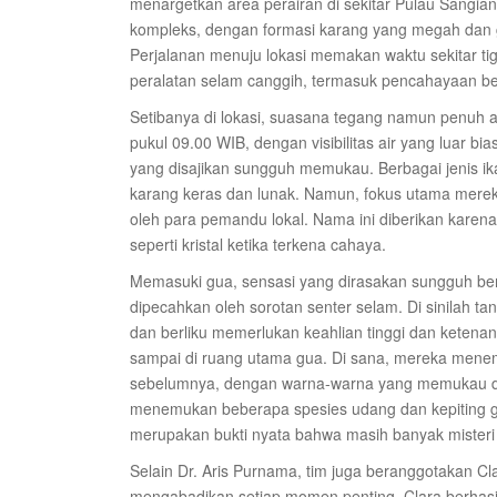
menargetkan area perairan di sekitar Pulau Sangian
kompleks, dengan formasi karang yang megah dan 
Perjalanan menuju lokasi memakan waktu sekitar t
peralatan selam canggih, termasuk pencahayaan bert
Setibanya di lokasi, suasana tegang namun penuh 
pukul 09.00 WIB, dengan visibilitas air yang luar 
yang disajikan sungguh memukau. Berbagai jenis ik
karang keras dan lunak. Namun, fokus utama mereka
oleh para pemandu lokal. Nama ini diberikan karena 
seperti kristal ketika terkena cahaya.
Memasuki gua, sensasi yang dirasakan sungguh b
dipecahkan oleh sorotan senter selam. Di sinilah t
dan berliku memerlukan keahlian tinggi dan ketenan
sampai di ruang utama gua. Di sana, mereka menem
sebelumnya, dengan warna-warna yang memukau dari 
menemukan beberapa spesies udang dan kepiting g
merupakan bukti nyata bahwa masih banyak misteri 
Selain Dr. Aris Purnama, tim juga beranggotakan Cl
mengabadikan setiap momen penting. Clara berhasil