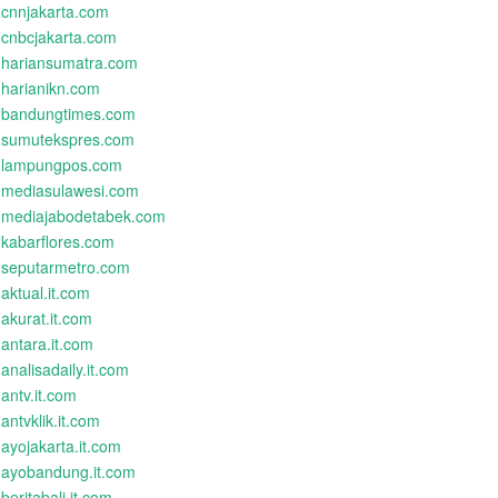
cnnjakarta.com
cnbcjakarta.com
hariansumatra.com
harianikn.com
bandungtimes.com
sumutekspres.com
lampungpos.com
mediasulawesi.com
mediajabodetabek.com
kabarflores.com
seputarmetro.com
aktual.it.com
akurat.it.com
antara.it.com
analisadaily.it.com
antv.it.com
antvklik.it.com
ayojakarta.it.com
ayobandung.it.com
beritabali.it.com