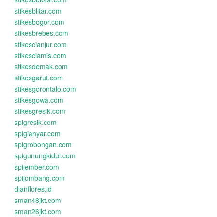
stikesblitar.com
stikesbogor.com
stikesbrebes.com
stikescianjur.com
stikesciamis.com
stikesdemak.com
stikesgarut.com
stikesgorontalo.com
stikesgowa.com
stikesgresik.com
spigresik.com
spigianyar.com
spigrobongan.com
spigunungkidul.com
spijember.com
spijombang.com
dianflores.id
sman48jkt.com
sman26jkt.com