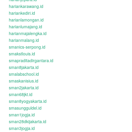
hariankarawang.id
hariankediri.id
harianlamongan.id
harianlumajang.id
harianmajalengka.id
harianmalang.id
smanics-serpong.id
smakstlouis.id
smapraditadirgantara.id
sman8jakarta.id
smalabschool.id
smaskanisius.id
sman2jakarta.id
sman68jkt.id
sman8yogyakarta.id
smasungguldel.id
sman1jogja.id
sman28dkijakarta.id
sman3jogja.id