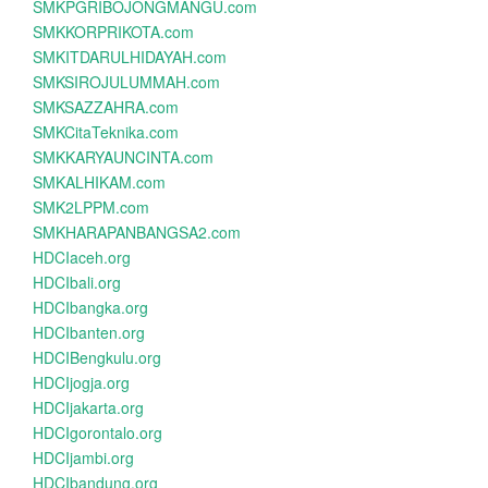
SMKPGRIBOJONGMANGU.com
SMKKORPRIKOTA.com
SMKITDARULHIDAYAH.com
SMKSIROJULUMMAH.com
SMKSAZZAHRA.com
SMKCitaTeknika.com
SMKKARYAUNCINTA.com
SMKALHIKAM.com
SMK2LPPM.com
SMKHARAPANBANGSA2.com
HDCIaceh.org
HDCIbali.org
HDCIbangka.org
HDCIbanten.org
HDCIBengkulu.org
HDCIjogja.org
HDCIjakarta.org
HDCIgorontalo.org
HDCIjambi.org
HDCIbandung.org