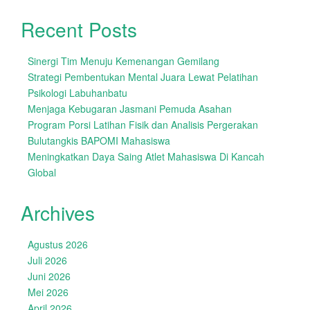
Recent Posts
Sinergi Tim Menuju Kemenangan Gemilang
Strategi Pembentukan Mental Juara Lewat Pelatihan
Psikologi Labuhanbatu
Menjaga Kebugaran Jasmani Pemuda Asahan
Program Porsi Latihan Fisik dan Analisis Pergerakan
Bulutangkis BAPOMI Mahasiswa
Meningkatkan Daya Saing Atlet Mahasiswa Di Kancah
Global
Archives
Agustus 2026
Juli 2026
Juni 2026
Mei 2026
April 2026