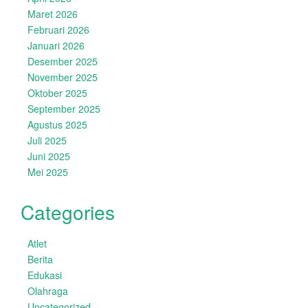
Maret 2026
Februari 2026
Januari 2026
Desember 2025
November 2025
Oktober 2025
September 2025
Agustus 2025
Juli 2025
Juni 2025
Mei 2025
Categories
Atlet
Berita
Edukasi
Olahraga
Uncategorized