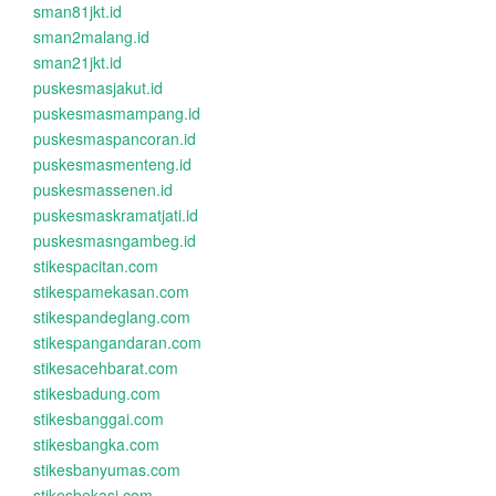
sman81jkt.id
sman2malang.id
sman21jkt.id
puskesmasjakut.id
puskesmasmampang.id
puskesmaspancoran.id
puskesmasmenteng.id
puskesmassenen.id
puskesmaskramatjati.id
puskesmasngambeg.id
stikespacitan.com
stikespamekasan.com
stikespandeglang.com
stikespangandaran.com
stikesacehbarat.com
stikesbadung.com
stikesbanggai.com
stikesbangka.com
stikesbanyumas.com
stikesbekasi.com