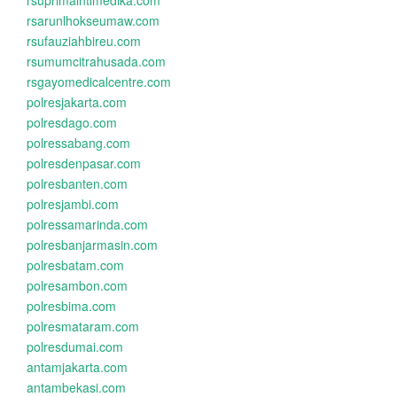
rsuprimaintimedika.com
rsarunlhokseumaw.com
rsufauziahbireu.com
rsumumcitrahusada.com
rsgayomedicalcentre.com
polresjakarta.com
polresdago.com
polressabang.com
polresdenpasar.com
polresbanten.com
polresjambi.com
polressamarinda.com
polresbanjarmasin.com
polresbatam.com
polresambon.com
polresbima.com
polresmataram.com
polresdumai.com
antamjakarta.com
antambekasi.com