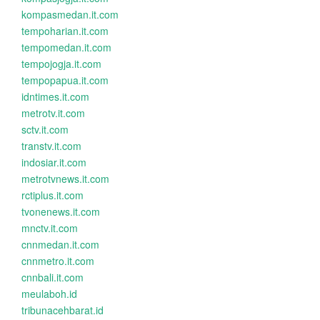
kompasmedan.it.com
tempoharian.it.com
tempomedan.it.com
tempojogja.it.com
tempopapua.it.com
idntimes.it.com
metrotv.it.com
sctv.it.com
transtv.it.com
indosiar.it.com
metrotvnews.it.com
rctiplus.it.com
tvonenews.it.com
mnctv.it.com
cnnmedan.it.com
cnnmetro.it.com
cnnbali.it.com
meulaboh.id
tribunacehbarat.id