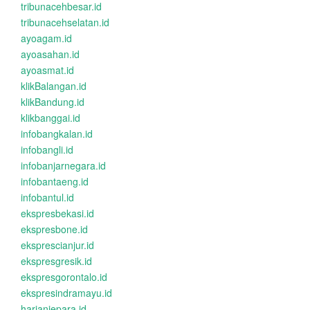
tribunacehbesar.id
tribunacehselatan.id
ayoagam.id
ayoasahan.id
ayoasmat.id
klikBalangan.id
klikBandung.id
klikbanggai.id
infobangkalan.id
infobangli.id
infobanjarnegara.id
infobantaeng.id
infobantul.id
ekspresbekasi.id
ekspresbone.id
eksprescianjur.id
ekspresgresik.id
ekspresgorontalo.id
ekspresindramayu.id
harianjepara.id