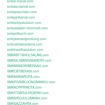
smkal-manar.com
smkdarulamal.com
smkitpasundan.com
smkpgrikamal.com
smktarbiyatululum.com
smkyasalam-elummah.com
smkpelitaynh.com
smkyasinacigombong.com
smknahdatululama.com
smkitraudhatululum.com
SMKMIFTAHULSALAM.com
SMKSILIWANGIMANDIRI.com
SMKMANDIRIBERKAH.com
SMKCBTBEKASI.com
SMKMANAROFA.com
SMKPGRIBOJONGMANGU.com
SMKKORPRIKOTA.com
SMKITDARULHIDAYAH.com
SMKSIROJULUMMAH.com
SMKSAZZAHRA.com