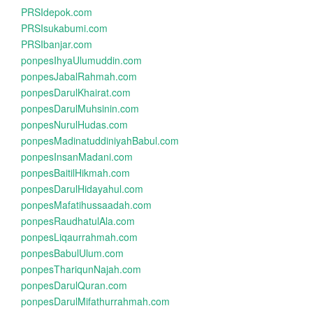
PRSIdepok.com
PRSIsukabumi.com
PRSIbanjar.com
ponpesIhyaUlumuddin.com
ponpesJabalRahmah.com
ponpesDarulKhairat.com
ponpesDarulMuhsinin.com
ponpesNurulHudas.com
ponpesMadinatuddiniyahBabul.com
ponpesInsanMadani.com
ponpesBaitilHikmah.com
ponpesDarulHidayahul.com
ponpesMafatihussaadah.com
ponpesRaudhatulAla.com
ponpesLiqaurrahmah.com
ponpesBabulUlum.com
ponpesThariqunNajah.com
ponpesDarulQuran.com
ponpesDarulMifathurrahmah.com