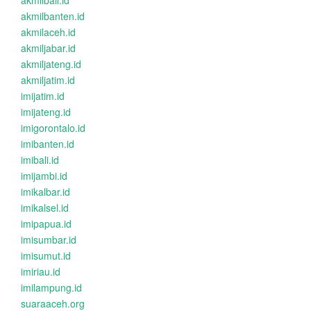
akmilbali.id
akmilbanten.id
akmilaceh.id
akmiljabar.id
akmiljateng.id
akmiljatim.id
imijatim.id
imijateng.id
imigorontalo.id
imibanten.id
imibali.id
imijambi.id
imikalbar.id
imikalsel.id
imipapua.id
imisumbar.id
imisumut.id
imiriau.id
imilampung.id
suaraaceh.org