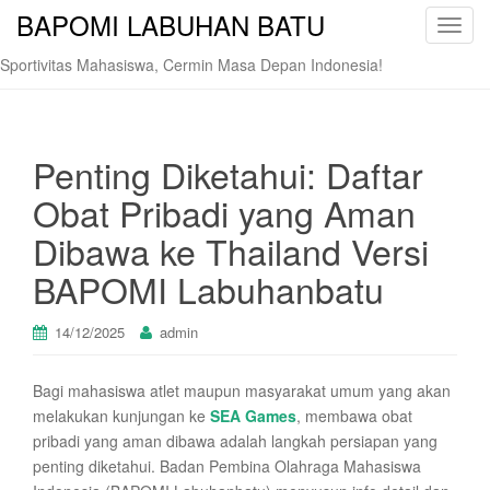
BAPOMI LABUHAN BATU
T
o
Sportivitas Mahasiswa, Cermin Masa Depan Indonesia!
g
g
l
e
Penting Diketahui: Daftar
n
Obat Pribadi yang Aman
a
v
Dibawa ke Thailand Versi
i
BAPOMI Labuhanbatu
g
a
t
14/12/2025
admin
i
o
Bagi mahasiswa atlet maupun masyarakat umum yang akan
n
melakukan kunjungan ke
SEA Games
, membawa obat
pribadi yang aman dibawa adalah langkah persiapan yang
penting diketahui. Badan Pembina Olahraga Mahasiswa