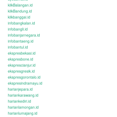
klikBalangan.id
klikBandung.id
klikbanggai.id
infobangkalan.id
infobangli.id
infobanjarnegara.id
infobantaeng.id
infobantul.id
ekspresbekasi.id
ekspresbone.id
eksprescianjur.id
ekspresgresik.id
ekspresgorontalo.id
ekspresindramayu.id
harianjepara.id
hariankarawang.id
hariankediri.id
harianlamongan.id
harianlumajang.id