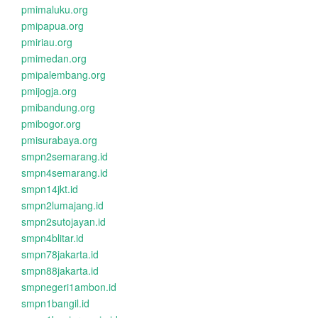
pmimaluku.org
pmipapua.org
pmiriau.org
pmimedan.org
pmipalembang.org
pmijogja.org
pmibandung.org
pmibogor.org
pmisurabaya.org
smpn2semarang.id
smpn4semarang.id
smpn14jkt.id
smpn2lumajang.id
smpn2sutojayan.id
smpn4blitar.id
smpn78jakarta.id
smpn88jakarta.id
smpnegeri1ambon.id
smpn1bangil.id