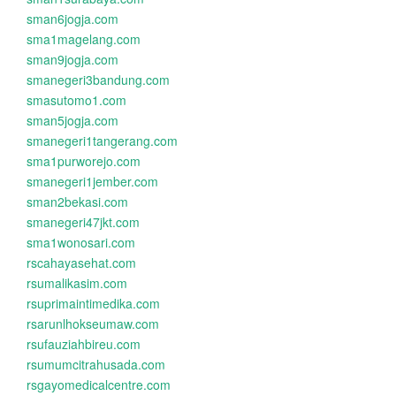
sman6jogja.com
sma1magelang.com
sman9jogja.com
smanegeri3bandung.com
smasutomo1.com
sman5jogja.com
smanegeri1tangerang.com
sma1purworejo.com
smanegeri1jember.com
sman2bekasi.com
smanegeri47jkt.com
sma1wonosari.com
rscahayasehat.com
rsumalikasim.com
rsuprimaintimedika.com
rsarunlhokseumaw.com
rsufauziahbireu.com
rsumumcitrahusada.com
rsgayomedicalcentre.com