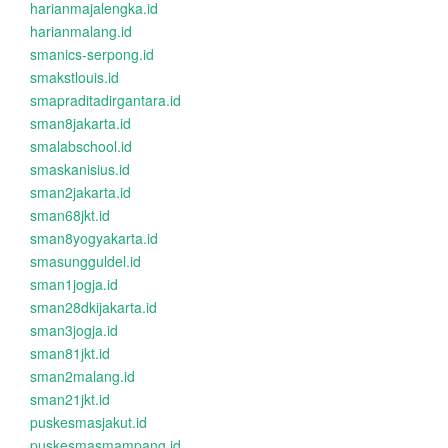
harianmajalengka.id
harianmalang.id
smanics-serpong.id
smakstlouis.id
smapraditadirgantara.id
sman8jakarta.id
smalabschool.id
smaskanisius.id
sman2jakarta.id
sman68jkt.id
sman8yogyakarta.id
smasungguldel.id
sman1jogja.id
sman28dkijakarta.id
sman3jogja.id
sman81jkt.id
sman2malang.id
sman21jkt.id
puskesmasjakut.id
puskesmasmampang.id