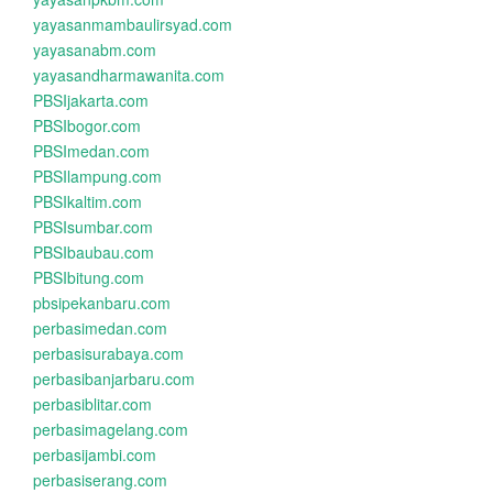
yayasanmambaulirsyad.com
yayasanabm.com
yayasandharmawanita.com
PBSIjakarta.com
PBSIbogor.com
PBSImedan.com
PBSIlampung.com
PBSIkaltim.com
PBSIsumbar.com
PBSIbaubau.com
PBSIbitung.com
pbsipekanbaru.com
perbasimedan.com
perbasisurabaya.com
perbasibanjarbaru.com
perbasiblitar.com
perbasimagelang.com
perbasijambi.com
perbasiserang.com