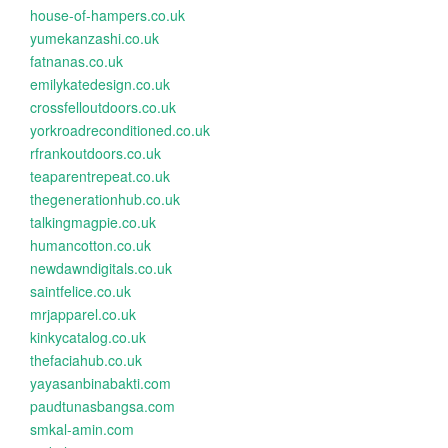
house-of-hampers.co.uk
yumekanzashi.co.uk
fatnanas.co.uk
emilykatedesign.co.uk
crossfelloutdoors.co.uk
yorkroadreconditioned.co.uk
rfrankoutdoors.co.uk
teaparentrepeat.co.uk
thegenerationhub.co.uk
talkingmagpie.co.uk
humancotton.co.uk
newdawndigitals.co.uk
saintfelice.co.uk
mrjapparel.co.uk
kinkycatalog.co.uk
thefaciahub.co.uk
yayasanbinabakti.com
paudtunasbangsa.com
smkal-amin.com