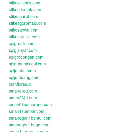
stikesciamis.com
stikesdemak.com
stikesgarut.com
stikesgorontalo.com
stikesgowa.com
stikesgresik.com
spigresik.com
spigianyar.com
spigrobongan.com
spigunungkidul.com
spijember.com
spijombang.com
dianflores.id
sman48jkt.com
sman26jkt.com
sman03semarang.com
sman1sumbar.com
smanegeri1bantul.com
smanegeri1bogor.com
sman1surabaya.com