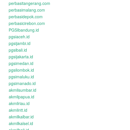
perbasitangerang.com
perbasimalang.com
perbasidepok.com
perbasicirebon.com
PGSIbandung.id
pgsiaceh.id
pgsijambi.id
pgsibali.id
pgsijakarta.id
pgsimedan.id
pgsilombok.id
pgsimaluku.id
pgsimanado.id
akmilsumbar.id
akmilpapua.id
akmilriau.id
akmilntt.id
akmilkalbar.id
akmilkalsel.id