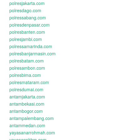
polresjakarta.com
polresdago.com
polressabang.com
polresdenpasar.com
polresbanten.com
polresjambi.com
polressamarinda.com
polresbanjarmasin.com
polresbatam.com
polresambon.com
polresbima.com
polresmataram.com
polresdumai.com
antamjakarta.com
antambekasi.com
antambogor.com
antampalembang.com
antammedan.com
yayasanarrohmah.com
yayasanpkbm.com