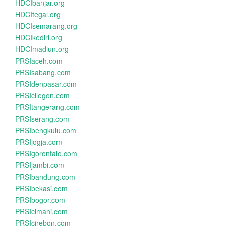
HDCIbanjar.org
HDCItegal.org
HDCIsemarang.org
HDCIkediri.org
HDCImadiun.org
PRSIaceh.com
PRSIsabang.com
PRSIdenpasar.com
PRSIcilegon.com
PRSItangerang.com
PRSIserang.com
PRSIbengkulu.com
PRSIjogja.com
PRSIgorontalo.com
PRSIjambi.com
PRSIbandung.com
PRSIbekasi.com
PRSIbogor.com
PRSIcimahi.com
PRSIcirebon.com