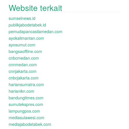
Website terkait
sumselnews.id
publikjabodetabek.id
pemudapancasilamedan.com
ayokalimantan.com
ayosumut.com
bangsaoffline.com
cnbcmedan.com
cnnmedan.com
cnnjakarta.com
cnbcjakarta.com
hariansumatra.com
harianikn.com
bandungtimes.com
sumutekspres.com
lampungpos.com
mediasulawesi.com
mediajabodetabek.com