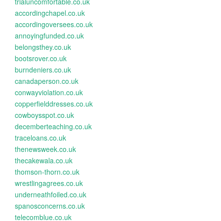
trialuncomfortable.co.uk
accordingchapel.co.uk
accordingoversees.co.uk
annoyingfunded.co.uk
belongsthey.co.uk
bootsrover.co.uk
burndeniers.co.uk
canadaperson.co.uk
conwayviolation.co.uk
copperfielddresses.co.uk
cowboysspot.co.uk
decemberteaching.co.uk
traceloans.co.uk
thenewsweek.co.uk
thecakewala.co.uk
thomson-thorn.co.uk
wrestlingagrees.co.uk
underneathfoiled.co.uk
spanosconcerns.co.uk
telecomblue.co.uk