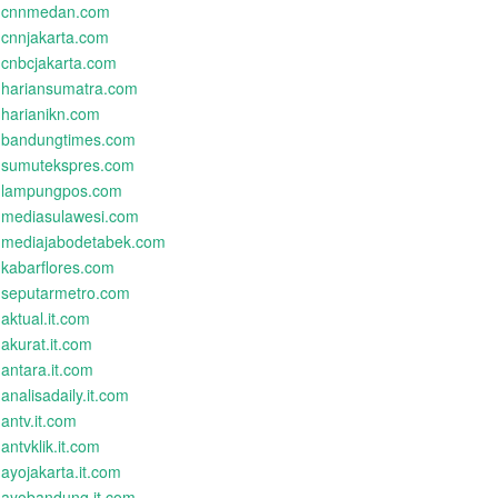
cnnmedan.com
cnnjakarta.com
cnbcjakarta.com
hariansumatra.com
harianikn.com
bandungtimes.com
sumutekspres.com
lampungpos.com
mediasulawesi.com
mediajabodetabek.com
kabarflores.com
seputarmetro.com
aktual.it.com
akurat.it.com
antara.it.com
analisadaily.it.com
antv.it.com
antvklik.it.com
ayojakarta.it.com
ayobandung.it.com