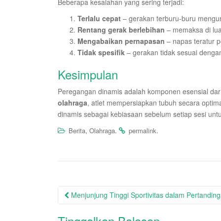
Beberapa kesalahan yang sering terjadi:
Terlalu cepat
– gerakan terburu-buru mengura
Rentang gerak berlebihan
– memaksa di lu
Mengabaikan pernapasan
– napas teratur p
Tidak spesifik
– gerakan tidak sesuai denga
Kesimpulan
Peregangan dinamis adalah komponen esensial dar
olahraga
, atlet mempersiapkan tubuh secara optim
dinamis sebagai kebiasaan sebelum setiap sesi untu
,
.
.
Berita
Olahraga
permalink
Post
Menjunjung Tinggi Sportivitas dalam Pertandin
navigation
Tinggalkan Balasan