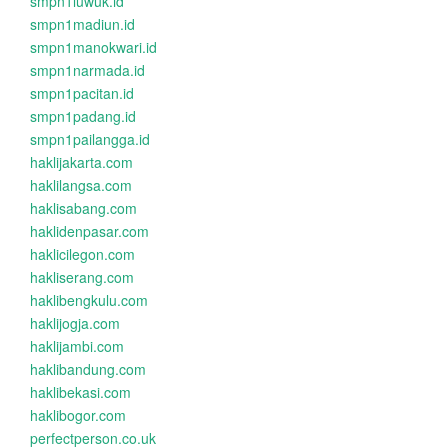
smpn1luwuk.id
smpn1madiun.id
smpn1manokwari.id
smpn1narmada.id
smpn1pacitan.id
smpn1padang.id
smpn1pailangga.id
haklijakarta.com
haklilangsa.com
haklisabang.com
haklidenpasar.com
haklicilegon.com
hakliserang.com
haklibengkulu.com
haklijogja.com
haklijambi.com
haklibandung.com
haklibekasi.com
haklibogor.com
perfectperson.co.uk