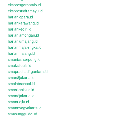
ekspresgorontalo.id
ekspresindramayu.id
harianjepara.id
hariankarawang.id
hariankediri.id
harianlamongan.id
harianlumajang.id
harianmajalengka.id
harianmalang.id
smanics-serpong.id
smakstlouis.id
smapraditadirgantara.id
sman8jakarta.id
smalabschool.id
smaskanisius.id
sman2jakarta.id
sman68jkt.id
sman8yogyakarta.id
smasungguldel.id