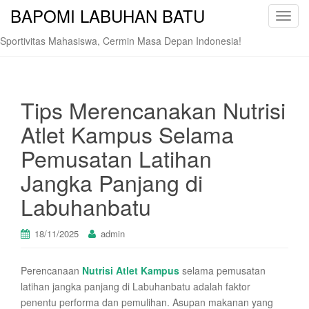
BAPOMI LABUHAN BATU
T
o
Sportivitas Mahasiswa, Cermin Masa Depan Indonesia!
g
g
l
e
Tips Merencanakan Nutrisi
n
Atlet Kampus Selama
a
v
Pemusatan Latihan
i
Jangka Panjang di
g
a
Labuhanbatu
t
i
18/11/2025
admin
o
n
Perencanaan
Nutrisi Atlet Kampus
selama pemusatan
latihan jangka panjang di Labuhanbatu adalah faktor
penentu performa dan pemulihan. Asupan makanan yang