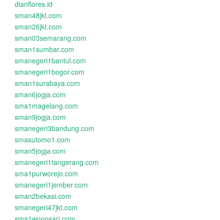
dianflores.id
sman48jkt.com
sman26jkt.com
sman03semarang.com
sman1sumbar.com
smanegeri1bantul.com
smanegeri1bogor.com
sman1surabaya.com
sman6jogja.com
sma1magelang.com
sman9jogja.com
smanegeri3bandung.com
smasutomo1.com
sman5jogja.com
smanegeri1tangerang.com
sma1purworejo.com
smanegeri1jember.com
sman2bekasi.com
smanegeri47jkt.com
sma1wonosari.com