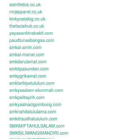
saintfelice.co.uk
mrjapparel.co.uk
kinkycatalog.co.uk
thefaciahub.co.uk
yayasanbinabakti.com
paudtunasbangsa.com
smkal-amin.com
smkal-manar.com
smkdarulamal.com
smkitpasundan.com
smkpgrikamal.com
smktarbiyatululum.com
smkyasalam-elummah.com
smkpelitaynh.com
smkyasinacigombong.com
smknahdatululama.com
smkitraudhatululum.com
SMKMIFTAHULSALAM.com
SMKSILIWANGIMANDIRI.com