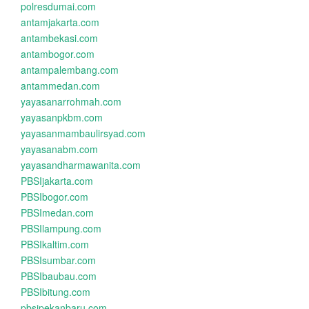
polresdumai.com
antamjakarta.com
antambekasi.com
antambogor.com
antampalembang.com
antammedan.com
yayasanarrohmah.com
yayasanpkbm.com
yayasanmambaulirsyad.com
yayasanabm.com
yayasandharmawanita.com
PBSIjakarta.com
PBSIbogor.com
PBSImedan.com
PBSIlampung.com
PBSIkaltim.com
PBSIsumbar.com
PBSIbaubau.com
PBSIbitung.com
pbsipekanbaru.com