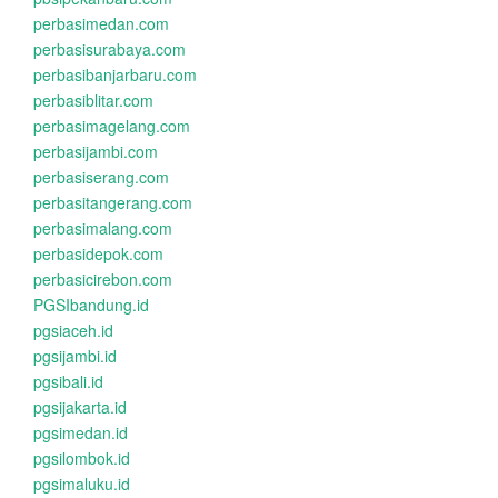
perbasimedan.com
perbasisurabaya.com
perbasibanjarbaru.com
perbasiblitar.com
perbasimagelang.com
perbasijambi.com
perbasiserang.com
perbasitangerang.com
perbasimalang.com
perbasidepok.com
perbasicirebon.com
PGSIbandung.id
pgsiaceh.id
pgsijambi.id
pgsibali.id
pgsijakarta.id
pgsimedan.id
pgsilombok.id
pgsimaluku.id