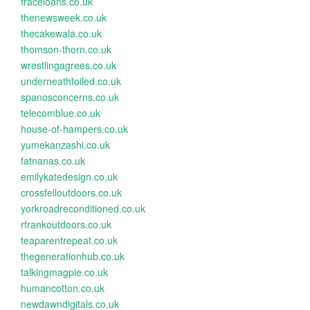
traceloans.co.uk
thenewsweek.co.uk
thecakewala.co.uk
thomson-thorn.co.uk
wrestlingagrees.co.uk
underneathfoiled.co.uk
spanosconcerns.co.uk
telecomblue.co.uk
house-of-hampers.co.uk
yumekanzashi.co.uk
fatnanas.co.uk
emilykatedesign.co.uk
crossfelloutdoors.co.uk
yorkroadreconditioned.co.uk
rfrankoutdoors.co.uk
teaparentrepeat.co.uk
thegenerationhub.co.uk
talkingmagpie.co.uk
humancotton.co.uk
newdawndigitals.co.uk