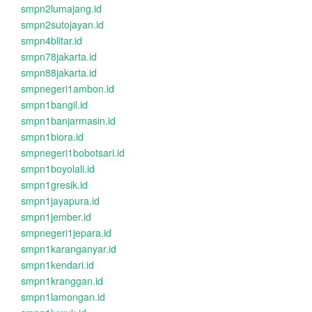
smpn2lumajang.id
smpn2sutojayan.id
smpn4blitar.id
smpn78jakarta.id
smpn88jakarta.id
smpnegeri1ambon.id
smpn1bangil.id
smpn1banjarmasin.id
smpn1biora.id
smpnegeri1bobotsari.id
smpn1boyolali.id
smpn1gresik.id
smpn1jayapura.id
smpn1jember.id
smpnegeri1jepara.id
smpn1karanganyar.id
smpn1kendari.id
smpn1kranggan.id
smpn1lamongan.id