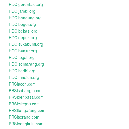
HDCIgorontalo.org
HDCIjambi.org
HDCIbandung.org
HDCIbogor.org
HDCIbekasi.org
HDCIdepok.org
HDCIsukabumi.org
HDCIbanjar.org
HDCItegal.org
HDCIsemarang.org
HDCIkediri.org
HDCImadiun.org
PRSIaceh.com
PRSIsabang.com
PRSIdenpasar.com
PRSIcilegon.com
PRSItangerang.com
PRSIserang.com
PRSIbengkulu.com