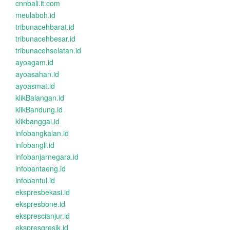
cnnbali.it.com
meulaboh.id
tribunacehbarat.id
tribunacehbesar.id
tribunacehselatan.id
ayoagam.id
ayoasahan.id
ayoasmat.id
klikBalangan.id
klikBandung.id
klikbanggai.id
infobangkalan.id
infobangli.id
infobanjarnegara.id
infobantaeng.id
infobantul.id
ekspresbekasi.id
ekspresbone.id
eksprescianjur.id
ekspresgresik.id