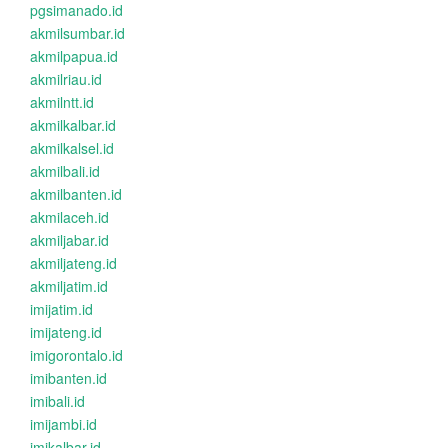
pgsimanado.id
akmilsumbar.id
akmilpapua.id
akmilriau.id
akmilntt.id
akmilkalbar.id
akmilkalsel.id
akmilbali.id
akmilbanten.id
akmilaceh.id
akmiljabar.id
akmiljateng.id
akmiljatim.id
imijatim.id
imijateng.id
imigorontalo.id
imibanten.id
imibali.id
imijambi.id
imikalbar.id