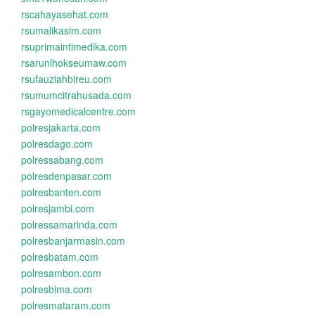
rscahayasehat.com
rsumalikasim.com
rsuprimaintimedika.com
rsarunlhokseumaw.com
rsufauziahbireu.com
rsumumcitrahusada.com
rsgayomedicalcentre.com
polresjakarta.com
polresdago.com
polressabang.com
polresdenpasar.com
polresbanten.com
polresjambi.com
polressamarinda.com
polresbanjarmasin.com
polresbatam.com
polresambon.com
polresbima.com
polresmataram.com