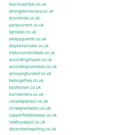
tourmusicfest.co.uk
strongdemocracy.co.uk
dronetotal.co.uk
partycurrent.co.uk
lightalso.co.uk
sleepyguards.co.uk
stephensmoke.co.uk
trialuncomfortable.co.uk
accordingchapel.co.uk
accordingoversees.co.uk
annoyingfunded.co.uk
belongsthey.co.uk
bootsrover.co.uk
burndeniers.co.uk
canadaperson.co.uk
conwayviolation.co.uk
copperfielddresses.co.uk
cowboysspot.co.uk
decemberteaching.co.uk