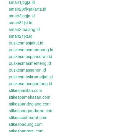
sman1jogja.id
sman28dkijakarta.id
sman3jogja.id
sman81jkt.id
sman2malang.id
sman21jkt.id
puskesmasjakut.id
puskesmasmampang.id
puskesmaspancoran.id
puskesmasmenteng.id
puskesmassenen.id
puskesmaskramatjati.id
puskesmasngambeg.id
stikespacitan.com
stikespamekasan.com
stikespandeglang.com
stikespangandaran.com
stikesacehbarat.com
stikesbadung.com
stikesbanggai.com