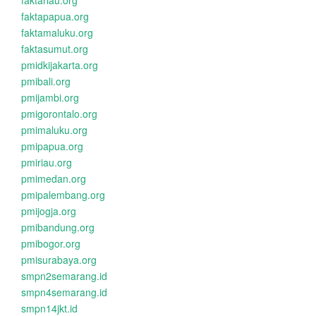
faktariau.org
faktapapua.org
faktamaluku.org
faktasumut.org
pmidkijakarta.org
pmibali.org
pmijambi.org
pmigorontalo.org
pmimaluku.org
pmipapua.org
pmiriau.org
pmimedan.org
pmipalembang.org
pmijogja.org
pmibandung.org
pmibogor.org
pmisurabaya.org
smpn2semarang.id
smpn4semarang.id
smpn14jkt.id