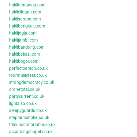
haklidenpasar.com
haklicilegon.com
hakliserang.com
haklibengkulu.com
haklijogja.com
haklijambi.com
haklibandung.com
haklibekasi.com
haklibogor.com
perfectperson.co.uk
tourmusicfest.co.uk
strongdemocracy.co.uk
dronetotal.co.uk
partycurrent.co.uk
lightalso.co.uk
sleepyguards.co.uk
stephensmoke.co.uk
trialuncomfortable.co.uk
accordingchapel.co.uk