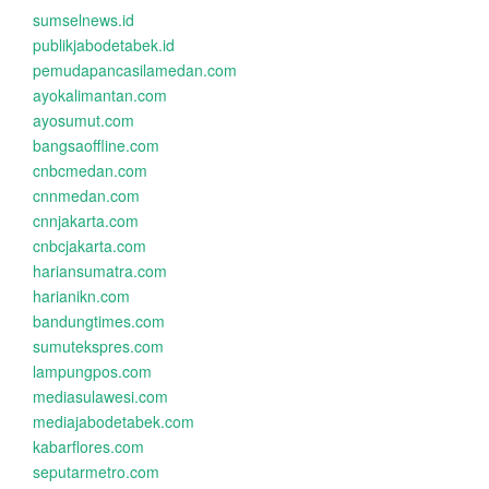
sumselnews.id
publikjabodetabek.id
pemudapancasilamedan.com
ayokalimantan.com
ayosumut.com
bangsaoffline.com
cnbcmedan.com
cnnmedan.com
cnnjakarta.com
cnbcjakarta.com
hariansumatra.com
harianikn.com
bandungtimes.com
sumutekspres.com
lampungpos.com
mediasulawesi.com
mediajabodetabek.com
kabarflores.com
seputarmetro.com