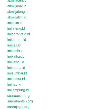
akmilaceh.id
akmiljabar.id
akmiljateng.id
akmiljatim.id
imijatim.id
imijateng.id
imigorontalo.id
imibanten.id
imibali.id
imijambi.id
imikalbar.id
imikalsel.id
imipapua.id
imisumbar.id
imisumut.id
imiriau.id
imilampung.id
suaraaceh.org
suarabanten.org
suarajogja.org