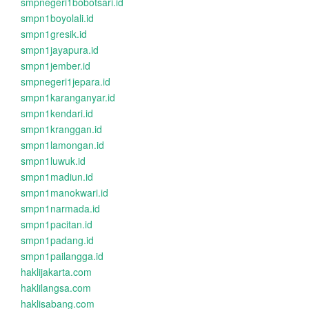
smpnegeri1bobotsari.id
smpn1boyolali.id
smpn1gresik.id
smpn1jayapura.id
smpn1jember.id
smpnegeri1jepara.id
smpn1karanganyar.id
smpn1kendari.id
smpn1kranggan.id
smpn1lamongan.id
smpn1luwuk.id
smpn1madiun.id
smpn1manokwari.id
smpn1narmada.id
smpn1pacitan.id
smpn1padang.id
smpn1pailangga.id
haklijakarta.com
haklilangsa.com
haklisabang.com