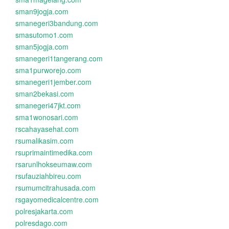
sman9jogja.com
smanegeri3bandung.com
smasutomo1.com
sman5jogja.com
smanegeri1tangerang.com
sma1purworejo.com
smanegeri1jember.com
sman2bekasi.com
smanegeri47jkt.com
sma1wonosari.com
rscahayasehat.com
rsumalikasim.com
rsuprimaintimedika.com
rsarunlhokseumaw.com
rsufauziahbireu.com
rsumumcitrahusada.com
rsgayomedicalcentre.com
polresjakarta.com
polresdago.com