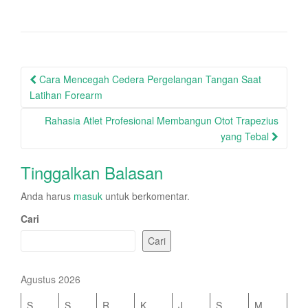
Post
Cara Mencegah Cedera Pergelangan Tangan Saat
navigation
Latihan Forearm
Rahasia Atlet Profesional Membangun Otot Trapezius
yang Tebal
Tinggalkan Balasan
Anda harus
masuk
untuk berkomentar.
Cari
Cari
Agustus 2026
S
S
R
K
J
S
M