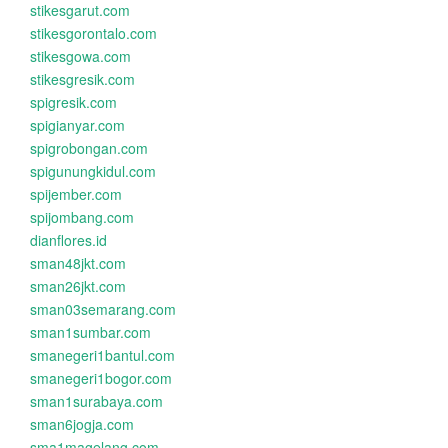
stikesgarut.com
stikesgorontalo.com
stikesgowa.com
stikesgresik.com
spigresik.com
spigianyar.com
spigrobongan.com
spigunungkidul.com
spijember.com
spijombang.com
dianflores.id
sman48jkt.com
sman26jkt.com
sman03semarang.com
sman1sumbar.com
smanegeri1bantul.com
smanegeri1bogor.com
sman1surabaya.com
sman6jogja.com
sma1magelang.com