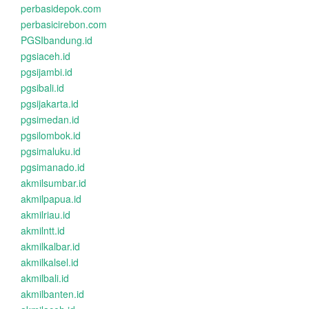
perbasidepok.com
perbasicirebon.com
PGSIbandung.id
pgsiaceh.id
pgsijambi.id
pgsibali.id
pgsijakarta.id
pgsimedan.id
pgsilombok.id
pgsimaluku.id
pgsimanado.id
akmilsumbar.id
akmilpapua.id
akmilriau.id
akmilntt.id
akmilkalbar.id
akmilkalsel.id
akmilbali.id
akmilbanten.id