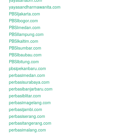
yayasanabm.com
yayasandharmawanita.com
PBSIjakarta.com
PBSIbogor.com
PBSImedan.com
PBSIlampung.com
PBSIkaltim.com
PBSIsumbar.com
PBSIbaubau.com
PBSIbitung.com
pbsipekanbaru.com
perbasimedan.com
perbasisurabaya.com
perbasibanjarbaru.com
perbasiblitar.com
perbasimagelang.com
perbasijambi.com
perbasiserang.com
perbasitangerang.com
perbasimalang.com