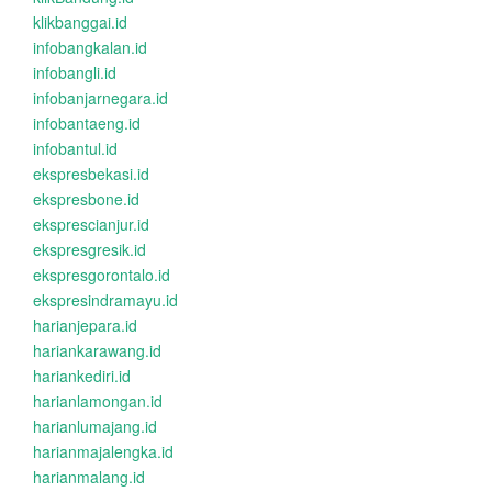
klikbanggai.id
infobangkalan.id
infobangli.id
infobanjarnegara.id
infobantaeng.id
infobantul.id
ekspresbekasi.id
ekspresbone.id
eksprescianjur.id
ekspresgresik.id
ekspresgorontalo.id
ekspresindramayu.id
harianjepara.id
hariankarawang.id
hariankediri.id
harianlamongan.id
harianlumajang.id
harianmajalengka.id
harianmalang.id