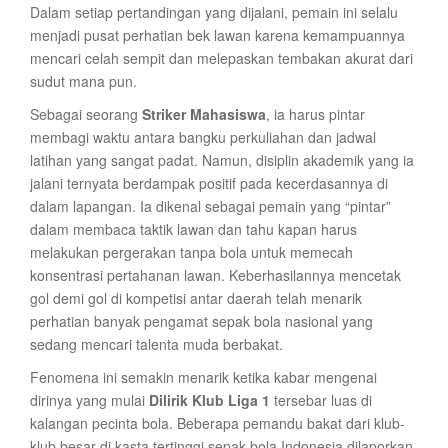
Dalam setiap pertandingan yang dijalani, pemain ini selalu
menjadi pusat perhatian bek lawan karena kemampuannya
mencari celah sempit dan melepaskan tembakan akurat dari
sudut mana pun.
Sebagai seorang
Striker Mahasiswa
, ia harus pintar
membagi waktu antara bangku perkuliahan dan jadwal
latihan yang sangat padat. Namun, disiplin akademik yang ia
jalani ternyata berdampak positif pada kecerdasannya di
dalam lapangan. Ia dikenal sebagai pemain yang “pintar”
dalam membaca taktik lawan dan tahu kapan harus
melakukan pergerakan tanpa bola untuk memecah
konsentrasi pertahanan lawan. Keberhasilannya mencetak
gol demi gol di kompetisi antar daerah telah menarik
perhatian banyak pengamat sepak bola nasional yang
sedang mencari talenta muda berbakat.
Fenomena ini semakin menarik ketika kabar mengenai
dirinya yang mulai
Dilirik Klub Liga 1
tersebar luas di
kalangan pecinta bola. Beberapa pemandu bakat dari klub-
klub besar di kasta tertinggi sepak bola Indonesia dilaporkan