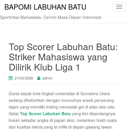
BAPOMI LABUHAN BATU
T
o
Sportivitas Mahasiswa, Cermin Masa Depan Indonesia!
g
g
l
e
Top Scorer Labuhan Batu:
n
Striker Mahasiswa yang
a
v
Dilirik Klub Liga 1
i
g
21/03/2026
admin
a
t
Dunia sepak bola tingkat universitas di Sumatera Utara
i
sedang dihebohkan dengan munculnya sosok penyerang
o
tajam yang memiliki insting mencetak gol di atas rata-rata.
n
Gelar
Top Scorer Labuhan Batu
yang kini disandangnya
bukan sekadar angka di papan skor, melainkan bukti nyata
dari kualitas teknis yang ia miliki di depan gawang lawan.