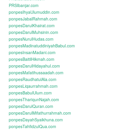
PRSIbanjar.com
ponpesIhyaUlumuddin.com
ponpesJabalRahmah.com
ponpesDarulKhairat.com
ponpesDarulMuhsinin.com
ponpesNurulHudas.com
ponpesMadinatuddiniyahBabul.com
ponpesInsanMadani.com
ponpesBaitilHikmah.com
ponpesDarulHidayahul.com
ponpesMafatihussaadah.com
ponpesRaudhatulAla.com
ponpesLiqaurrahmah.com
ponpesBabulUlum.com
ponpesThariqunNajah.com
ponpesDarulQuran.com
ponpesDarulMifathurrahmah.com
ponpesDayahSyaikhuna.com
ponpesTahfidzulQua.com