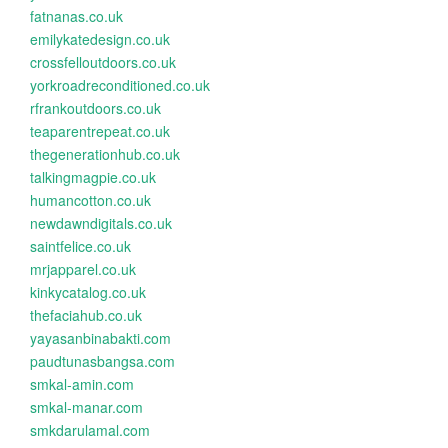
fatnanas.co.uk
emilykatedesign.co.uk
crossfelloutdoors.co.uk
yorkroadreconditioned.co.uk
rfrankoutdoors.co.uk
teaparentrepeat.co.uk
thegenerationhub.co.uk
talkingmagpie.co.uk
humancotton.co.uk
newdawndigitals.co.uk
saintfelice.co.uk
mrjapparel.co.uk
kinkycatalog.co.uk
thefaciahub.co.uk
yayasanbinabakti.com
paudtunasbangsa.com
smkal-amin.com
smkal-manar.com
smkdarulamal.com