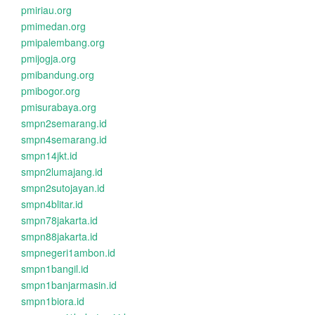
pmiriau.org
pmimedan.org
pmipalembang.org
pmijogja.org
pmibandung.org
pmibogor.org
pmisurabaya.org
smpn2semarang.id
smpn4semarang.id
smpn14jkt.id
smpn2lumajang.id
smpn2sutojayan.id
smpn4blitar.id
smpn78jakarta.id
smpn88jakarta.id
smpnegeri1ambon.id
smpn1bangil.id
smpn1banjarmasin.id
smpn1biora.id