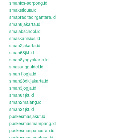
smanics-serpong.id
smakstlouis.id
smapraditadirgantara.id
sman8jakarta.id
smalabschool.id
smaskanisius.id
sman2jakarta.id
sman68jkt.id
sman8yogyakarta.id
smasungguldel.id
sman1jogja.id
sman28dkijakarta.id
sman3jogja.id
sman81jkt.id
sman2malang.id
sman21jkt.id
puskesmasjakut.id
puskesmasmampang.id
puskesmaspancoran.id
puskesmasmenteng.id