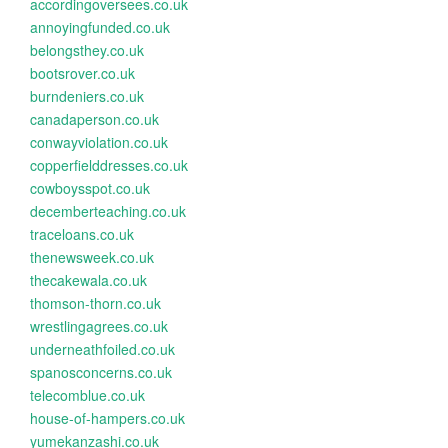
accordingoversees.co.uk
annoyingfunded.co.uk
belongsthey.co.uk
bootsrover.co.uk
burndeniers.co.uk
canadaperson.co.uk
conwayviolation.co.uk
copperfielddresses.co.uk
cowboysspot.co.uk
decemberteaching.co.uk
traceloans.co.uk
thenewsweek.co.uk
thecakewala.co.uk
thomson-thorn.co.uk
wrestlingagrees.co.uk
underneathfoiled.co.uk
spanosconcerns.co.uk
telecomblue.co.uk
house-of-hampers.co.uk
yumekanzashi.co.uk