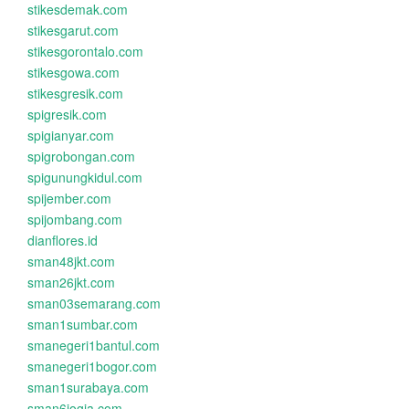
stikesdemak.com
stikesgarut.com
stikesgorontalo.com
stikesgowa.com
stikesgresik.com
spigresik.com
spigianyar.com
spigrobongan.com
spigunungkidul.com
spijember.com
spijombang.com
dianflores.id
sman48jkt.com
sman26jkt.com
sman03semarang.com
sman1sumbar.com
smanegeri1bantul.com
smanegeri1bogor.com
sman1surabaya.com
sman6jogja.com