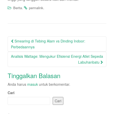
.
.
Berita
permalink
Post
Smearing di Tebing Alam vs Dinding Indoor:
navigation
Perbedaannya
Analisis Wattage: Mengukur Efisiensi Energi Atlet Sepeda
Labuhanbatu
Tinggalkan Balasan
Anda harus
masuk
untuk berkomentar.
Cari
Cari