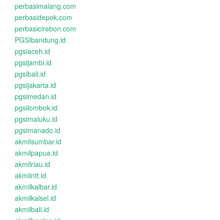
perbasimalang.com
perbasidepok.com
perbasicirebon.com
PGSIbandung.id
pgsiaceh.id
pgsijambi.id
pgsibali.id
pgsijakarta.id
pgsimedan.id
pgsilombok.id
pgsimaluku.id
pgsimanado.id
akmilsumbar.id
akmilpapua.id
akmilriau.id
akmilntt.id
akmilkalbar.id
akmilkalsel.id
akmilbali.id