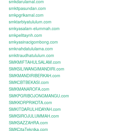
smkdarulamal.com
smkitpasundan.com
smkpgrikamal.com
smktarbiyatululum.com
smkyasalam-elummah.com
smkpelitaynh.com
smkyasinacigombong.com
smknahdatululama.com
smkitraudhatululum.com
SMKMIFTAHULSALAM.com
SMKSILIWANGIMANDIRI.com
SMKMANDIRIBERKAH.com
SMKCBTBEKASI.com
SMKMANAROFA.com
SMKPGRIBOJONGMANGU.com
SMKKORPRIKOTA.com
SMKITDARULHIDAYAH.com
SMKSIROJULUMMAH.com
SMKSAZZAHRA.com
SMKCitaTeknika.com