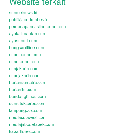
Website terkait
sumselnews.id
publikjabodetabek.id
pemudapancasilamedan.com
ayokalimantan.com
ayosumut.com
bangsaoffline.com
cnbcmedan.com
cnnmedan.com
cnnjakarta.com
cnbcjakarta.com
hariansumatra.com
harianikn.com
bandungtimes.com
sumutekspres.com
lampungpos.com
mediasulawesi.com
mediajabodetabek.com
kabarflores.com