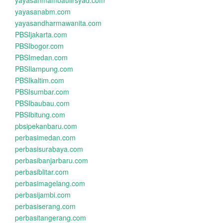
yayasanmambaulirsyad.com
yayasanabm.com
yayasandharmawanita.com
PBSIjakarta.com
PBSIbogor.com
PBSImedan.com
PBSIlampung.com
PBSIkaltim.com
PBSIsumbar.com
PBSIbaubau.com
PBSIbitung.com
pbsipekanbaru.com
perbasimedan.com
perbasisurabaya.com
perbasibanjarbaru.com
perbasiblitar.com
perbasimagelang.com
perbasijambi.com
perbasiserang.com
perbasitangerang.com