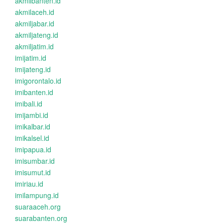
akmilbanten.id
akmilaceh.id
akmiljabar.id
akmiljateng.id
akmiljatim.id
imijatim.id
imijateng.id
imigorontalo.id
imibanten.id
imibali.id
imijambi.id
imikalbar.id
imikalsel.id
imipapua.id
imisumbar.id
imisumut.id
imiriau.id
imilampung.id
suaraaceh.org
suarabanten.org