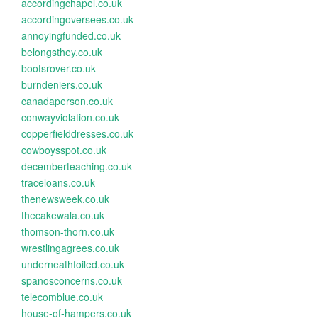
accordingchapel.co.uk
accordingoversees.co.uk
annoyingfunded.co.uk
belongsthey.co.uk
bootsrover.co.uk
burndeniers.co.uk
canadaperson.co.uk
conwayviolation.co.uk
copperfielddresses.co.uk
cowboysspot.co.uk
decemberteaching.co.uk
traceloans.co.uk
thenewsweek.co.uk
thecakewala.co.uk
thomson-thorn.co.uk
wrestlingagrees.co.uk
underneathfoiled.co.uk
spanosconcerns.co.uk
telecomblue.co.uk
house-of-hampers.co.uk