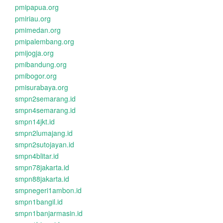
pmipapua.org
pmiriau.org
pmimedan.org
pmipalembang.org
pmijogja.org
pmibandung.org
pmibogor.org
pmisurabaya.org
smpn2semarang.id
smpn4semarang.id
smpn14jkt.id
smpn2lumajang.id
smpn2sutojayan.id
smpn4blitar.id
smpn78jakarta.id
smpn88jakarta.id
smpnegeri1ambon.id
smpn1bangil.id
smpn1banjarmasin.id