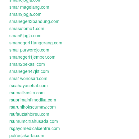
sma1magelang.com
sman9jogja.com
smanegeri3bandung.com
smasutomo1.com
sman5jogja.com
smanegeri1tangerang.com
sma1purworejo.com
smanegeri1jember.com
sman2bekasi.com
smanegeri47jkt.com
sma1wonosari.com
rscahayasehat.com
rsumalikasim.com
rsuprimaintimedika.com
rsarunlhokseumaw.com
rsufauziahbireu.com
rsumumcitrahusada.com
rsgayomedicalcentre.com
polresjakarta.com