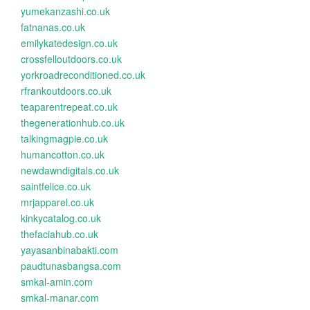
yumekanzashi.co.uk
fatnanas.co.uk
emilykatedesign.co.uk
crossfelloutdoors.co.uk
yorkroadreconditioned.co.uk
rfrankoutdoors.co.uk
teaparentrepeat.co.uk
thegenerationhub.co.uk
talkingmagpie.co.uk
humancotton.co.uk
newdawndigitals.co.uk
saintfelice.co.uk
mrjapparel.co.uk
kinkycatalog.co.uk
thefaciahub.co.uk
yayasanbinabakti.com
paudtunasbangsa.com
smkal-amin.com
smkal-manar.com