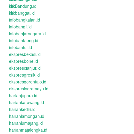
klikBandung.id
klikbanggai.id
infobangkalan.id
infobangli.id
infobanjarnegara.id
infobantaeng.id
infobantul.id
ekspresbekasi.id
ekspresbone.id
eksprescianjur.id
ekspresgresik.id
ekspresgorontalo.id
ekspresindramayu.id
harianjepara.id
hariankarawang.id
hariankediri.id
harianlamongan.id
harianlumajang.id
harianmajalengka.id