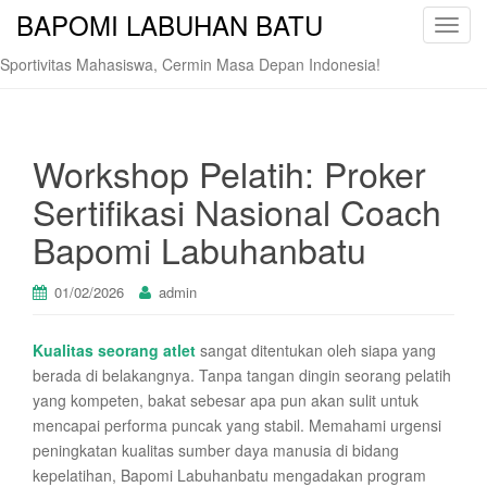
BAPOMI LABUHAN BATU
T
o
Sportivitas Mahasiswa, Cermin Masa Depan Indonesia!
g
g
l
e
Workshop Pelatih: Proker
n
Sertifikasi Nasional Coach
a
v
Bapomi Labuhanbatu
i
g
01/02/2026
admin
a
t
Kualitas seorang atlet
sangat ditentukan oleh siapa yang
i
berada di belakangnya. Tanpa tangan dingin seorang pelatih
o
yang kompeten, bakat sebesar apa pun akan sulit untuk
n
mencapai performa puncak yang stabil. Memahami urgensi
peningkatan kualitas sumber daya manusia di bidang
kepelatihan, Bapomi Labuhanbatu mengadakan program