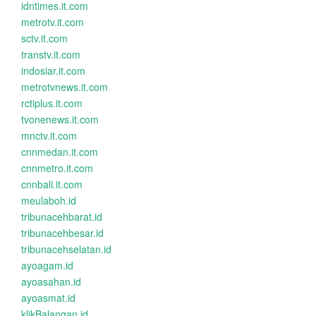
idntimes.it.com
metrotv.it.com
sctv.it.com
transtv.it.com
indosiar.it.com
metrotvnews.it.com
rctiplus.it.com
tvonenews.it.com
mnctv.it.com
cnnmedan.it.com
cnnmetro.it.com
cnnbali.it.com
meulaboh.id
tribunacehbarat.id
tribunacehbesar.id
tribunacehselatan.id
ayoagam.id
ayoasahan.id
ayoasmat.id
klikBalangan.id