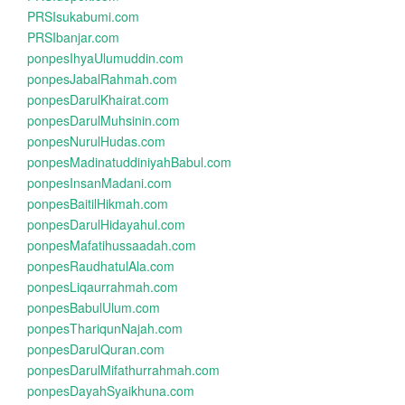
PRSIsukabumi.com
PRSIbanjar.com
ponpesIhyaUlumuddin.com
ponpesJabalRahmah.com
ponpesDarulKhairat.com
ponpesDarulMuhsinin.com
ponpesNurulHudas.com
ponpesMadinatuddiniyahBabul.com
ponpesInsanMadani.com
ponpesBaitilHikmah.com
ponpesDarulHidayahul.com
ponpesMafatihussaadah.com
ponpesRaudhatulAla.com
ponpesLiqaurrahmah.com
ponpesBabulUlum.com
ponpesThariqunNajah.com
ponpesDarulQuran.com
ponpesDarulMifathurrahmah.com
ponpesDayahSyaikhuna.com