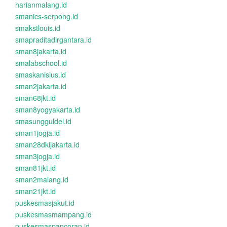
harianmalang.id
smanics-serpong.id
smakstlouis.id
smapraditadirgantara.id
sman8jakarta.id
smalabschool.id
smaskanisius.id
sman2jakarta.id
sman68jkt.id
sman8yogyakarta.id
smasungguldel.id
sman1jogja.id
sman28dkijakarta.id
sman3jogja.id
sman81jkt.id
sman2malang.id
sman21jkt.id
puskesmasjakut.id
puskesmasmampang.id
puskesmaspancoran.id