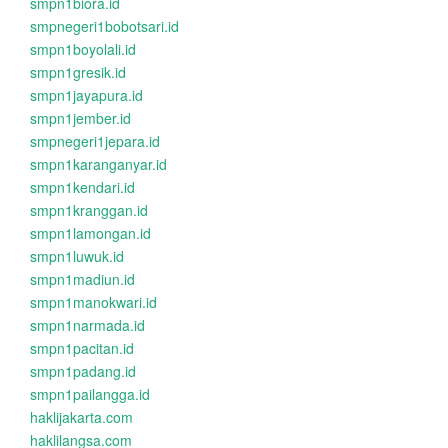
smpn1biora.id
smpnegeri1bobotsari.id
smpn1boyolali.id
smpn1gresik.id
smpn1jayapura.id
smpn1jember.id
smpnegeri1jepara.id
smpn1karanganyar.id
smpn1kendari.id
smpn1kranggan.id
smpn1lamongan.id
smpn1luwuk.id
smpn1madiun.id
smpn1manokwari.id
smpn1narmada.id
smpn1pacitan.id
smpn1padang.id
smpn1pailangga.id
haklijakarta.com
haklilangsa.com