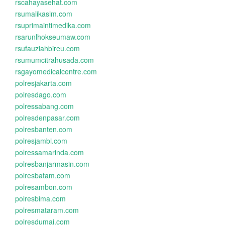
rscahayasehat.com
rsumalikasim.com
rsuprimaintimedika.com
rsarunlhokseumaw.com
rsufauziahbireu.com
rsumumcitrahusada.com
rsgayomedicalcentre.com
polresjakarta.com
polresdago.com
polressabang.com
polresdenpasar.com
polresbanten.com
polresjambi.com
polressamarinda.com
polresbanjarmasin.com
polresbatam.com
polresambon.com
polresbima.com
polresmataram.com
polresdumai.com