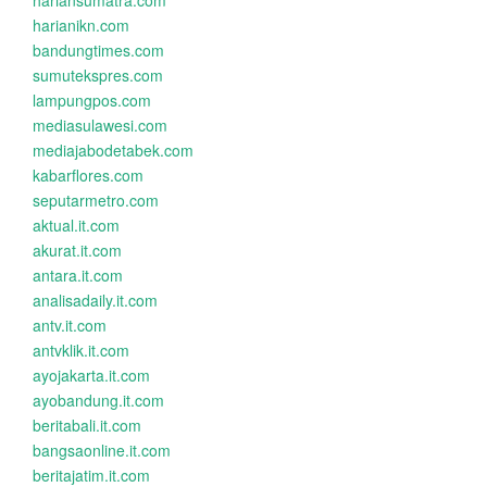
hariansumatra.com
harianikn.com
bandungtimes.com
sumutekspres.com
lampungpos.com
mediasulawesi.com
mediajabodetabek.com
kabarflores.com
seputarmetro.com
aktual.it.com
akurat.it.com
antara.it.com
analisadaily.it.com
antv.it.com
antvklik.it.com
ayojakarta.it.com
ayobandung.it.com
beritabali.it.com
bangsaonline.it.com
beritajatim.it.com