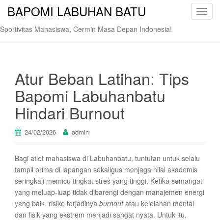
BAPOMI LABUHAN BATU
T
o
Sportivitas Mahasiswa, Cermin Masa Depan Indonesia!
g
g
l
e
Atur Beban Latihan: Tips
n
Bapomi Labuhanbatu
a
v
Hindari Burnout
i
g
24/02/2026
admin
a
t
Bagi atlet mahasiswa di Labuhanbatu, tuntutan untuk selalu
i
tampil prima di lapangan sekaligus menjaga nilai akademis
o
seringkali memicu tingkat stres yang tinggi. Ketika semangat
n
yang meluap-luap tidak dibarengi dengan manajemen energi
yang baik, risiko terjadinya
burnout
atau kelelahan mental
dan fisik yang ekstrem menjadi sangat nyata. Untuk itu,