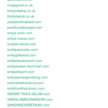
mrjapparel.co.uk
kinkycatalog.co.uk
thefaciahub.co.uk
yayasanbinabakti.com
paudtunasbangsa.com
smkal-amin.com
smkal-manar.com
smkdarulamal.com
smkitpasundan.com
smkpgrikamal.com
smktarbiyatululum.com
smkyasalam-elummah.com
smkpelitaynh.com
smkyasinacigombong.com
smknahdatululama.com
smkitraudhatululum.com
SMKMIFTAHULSALAM.com
SMKSILIWANGIMANDIRI.com
SMKMANDIRIBERKAH.com