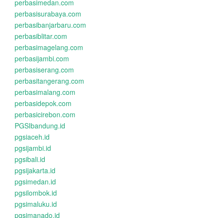
perbasimedan.com
perbasisurabaya.com
perbasibanjarbaru.com
perbasiblitar.com
perbasimagelang.com
perbasijambi.com
perbasiserang.com
perbasitangerang.com
perbasimalang.com
perbasidepok.com
perbasicirebon.com
PGSIbandung.id
pgsiaceh.id
pgsijambi.id
pgsibali.id
pgsijakarta.id
pgsimedan.id
pgsilombok.id
pgsimaluku.id
pgsimanado.id