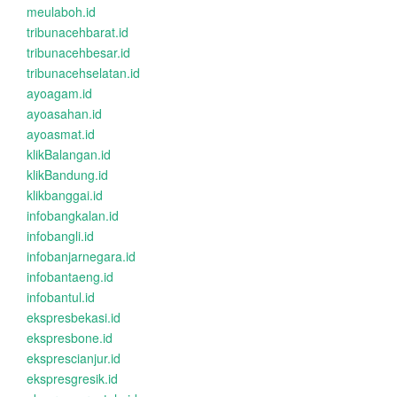
meulaboh.id
tribunacehbarat.id
tribunacehbesar.id
tribunacehselatan.id
ayoagam.id
ayoasahan.id
ayoasmat.id
klikBalangan.id
klikBandung.id
klikbanggai.id
infobangkalan.id
infobangli.id
infobanjarnegara.id
infobantaeng.id
infobantul.id
ekspresbekasi.id
ekspresbone.id
eksprescianjur.id
ekspresgresik.id