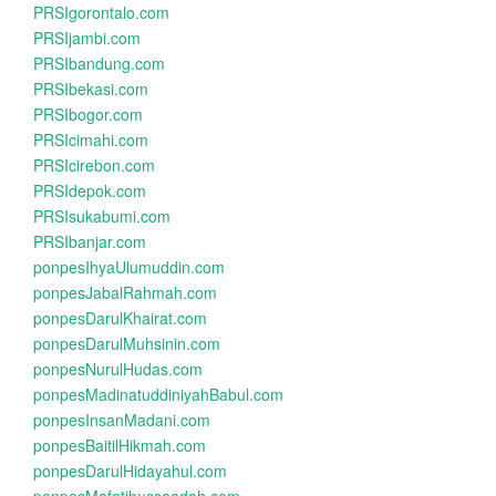
PRSIgorontalo.com
PRSIjambi.com
PRSIbandung.com
PRSIbekasi.com
PRSIbogor.com
PRSIcimahi.com
PRSIcirebon.com
PRSIdepok.com
PRSIsukabumi.com
PRSIbanjar.com
ponpesIhyaUlumuddin.com
ponpesJabalRahmah.com
ponpesDarulKhairat.com
ponpesDarulMuhsinin.com
ponpesNurulHudas.com
ponpesMadinatuddiniyahBabul.com
ponpesInsanMadani.com
ponpesBaitilHikmah.com
ponpesDarulHidayahul.com