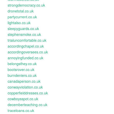
strongdemocracy.co.uk
dronetotal.co.uk
partycurrent.co.uk
lightalso.co.uk
sleepyguards.co.uk
stephensmoke.co.uk
trialuncomfortable.co.uk
accordingchapel.co.uk
accordingoversees.co.uk
annoyingfunded.co.uk
belongsthey.co.uk
bootsrover.co.uk
burndeniers.co.uk
canadaperson.co.uk
conwayviolation.co.uk
copperfielddresses.co.uk
cowboysspot.co.uk
decemberteaching.co.uk
traceloans.co.uk