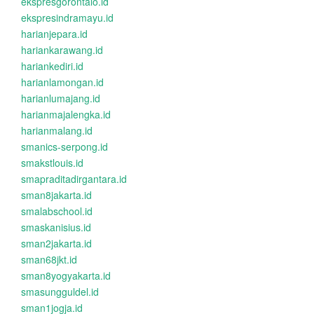
ekspresgorontalo.id
ekspresindramayu.id
harianjepara.id
hariankarawang.id
hariankediri.id
harianlamongan.id
harianlumajang.id
harianmajalengka.id
harianmalang.id
smanics-serpong.id
smakstlouis.id
smapraditadirgantara.id
sman8jakarta.id
smalabschool.id
smaskanisius.id
sman2jakarta.id
sman68jkt.id
sman8yogyakarta.id
smasungguldel.id
sman1jogja.id