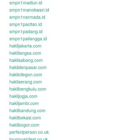
smpn1madiun.id
smpn1manokwari.id
smpn1narmada.id
smpn1pacitan.id
smpn1padang.id
smpn1pailangga.id
haklijakarta.com
haklilangsa.com
haklisabang.com
haklidenpasar.com
haklicilegon.com
hakliserang.com
haklibengkulu.com
haklijogja.com
haklijambi.com
haklibandung.com
haklibekasi.com
haklibogor.com
perfectperson.co.uk
tourmusicfest.co.uk