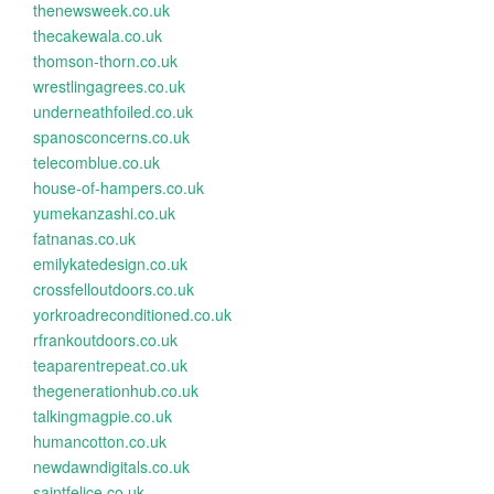
thenewsweek.co.uk
thecakewala.co.uk
thomson-thorn.co.uk
wrestlingagrees.co.uk
underneathfoiled.co.uk
spanosconcerns.co.uk
telecomblue.co.uk
house-of-hampers.co.uk
yumekanzashi.co.uk
fatnanas.co.uk
emilykatedesign.co.uk
crossfelloutdoors.co.uk
yorkroadreconditioned.co.uk
rfrankoutdoors.co.uk
teaparentrepeat.co.uk
thegenerationhub.co.uk
talkingmagpie.co.uk
humancotton.co.uk
newdawndigitals.co.uk
saintfelice.co.uk