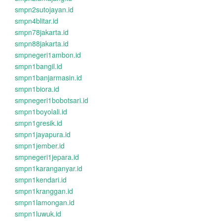
smpn2sutojayan.id
smpn4blitar.id
smpn78jakarta.id
smpn88jakarta.id
smpnegeri1ambon.id
smpn1bangil.id
smpn1banjarmasin.id
smpn1biora.id
smpnegeri1bobotsari.id
smpn1boyolali.id
smpn1gresik.id
smpn1jayapura.id
smpn1jember.id
smpnegeri1jepara.id
smpn1karanganyar.id
smpn1kendari.id
smpn1kranggan.id
smpn1lamongan.id
smpn1luwuk.id