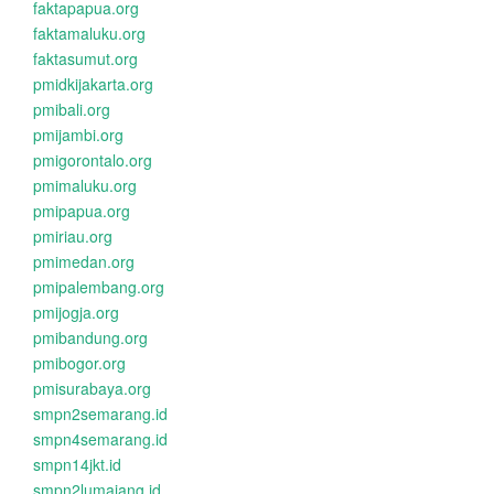
faktapapua.org
faktamaluku.org
faktasumut.org
pmidkijakarta.org
pmibali.org
pmijambi.org
pmigorontalo.org
pmimaluku.org
pmipapua.org
pmiriau.org
pmimedan.org
pmipalembang.org
pmijogja.org
pmibandung.org
pmibogor.org
pmisurabaya.org
smpn2semarang.id
smpn4semarang.id
smpn14jkt.id
smpn2lumajang.id