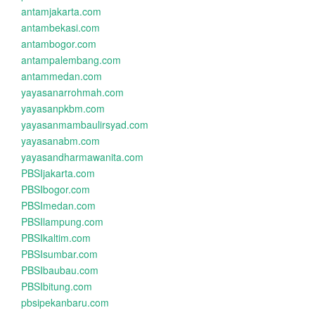
antamjakarta.com
antambekasi.com
antambogor.com
antampalembang.com
antammedan.com
yayasanarrohmah.com
yayasanpkbm.com
yayasanmambaulirsyad.com
yayasanabm.com
yayasandharmawanita.com
PBSIjakarta.com
PBSIbogor.com
PBSImedan.com
PBSIlampung.com
PBSIkaltim.com
PBSIsumbar.com
PBSIbaubau.com
PBSIbitung.com
pbsipekanbaru.com