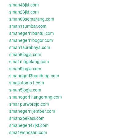
sman48jkt.com
sman26jkt.com
sman03semarang.com
sman1sumbar.com
smanegeri1bantul.com
smanegeri1bogor.com
sman1surabaya.com
sman6jogja.com
sma1magelang.com
sman9jogja.com
smanegeri3bandung.com
smasutomo1.com
sman5jogja.com
smanegeri1tangerang.com
sma1purworejo.com
smanegeri1jember.com
sman2bekasi.com
smanegeri47jkt.com
sma1wonosari.com