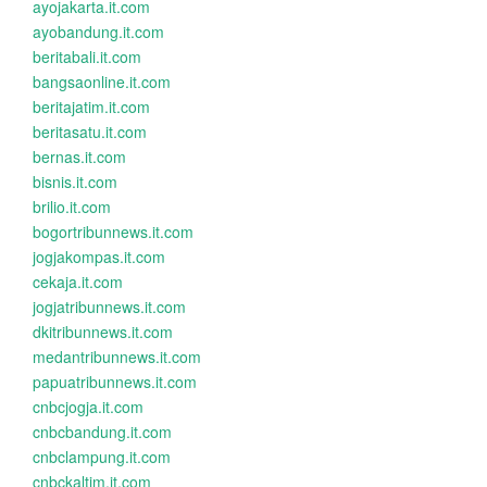
ayojakarta.it.com
ayobandung.it.com
beritabali.it.com
bangsaonline.it.com
beritajatim.it.com
beritasatu.it.com
bernas.it.com
bisnis.it.com
brilio.it.com
bogortribunnews.it.com
jogjakompas.it.com
cekaja.it.com
jogjatribunnews.it.com
dkitribunnews.it.com
medantribunnews.it.com
papuatribunnews.it.com
cnbcjogja.it.com
cnbcbandung.it.com
cnbclampung.it.com
cnbckaltim.it.com