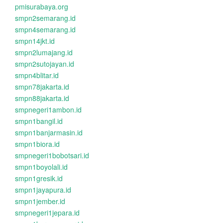
pmisurabaya.org
smpn2semarang.id
smpn4semarang.id
smpn14jkt.id
smpn2lumajang.id
smpn2sutojayan.id
smpn4blitar.id
smpn78jakarta.id
smpn88jakarta.id
smpnegeri1ambon.id
smpn1bangil.id
smpn1banjarmasin.id
smpn1biora.id
smpnegeri1bobotsari.id
smpn1boyolali.id
smpn1gresik.id
smpn1jayapura.id
smpn1jember.id
smpnegeri1jepara.id