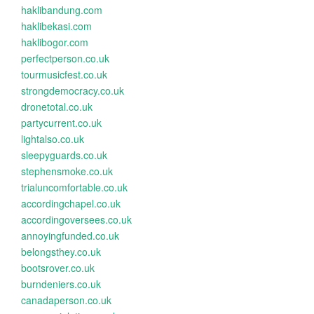
haklibandung.com
haklibekasi.com
haklibogor.com
perfectperson.co.uk
tourmusicfest.co.uk
strongdemocracy.co.uk
dronetotal.co.uk
partycurrent.co.uk
lightalso.co.uk
sleepyguards.co.uk
stephensmoke.co.uk
trialuncomfortable.co.uk
accordingchapel.co.uk
accordingoversees.co.uk
annoyingfunded.co.uk
belongsthey.co.uk
bootsrover.co.uk
burndeniers.co.uk
canadaperson.co.uk