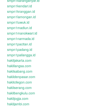
smpn1karanganyar.id
smpn1kendari.id
smpn1kranggan.id
smpn1lamongan.id
smpn1luwuk.id
smpn1madiun.id
smpn1manokwari.id
smpn1narmada.id
smpn1pacitan.id
smpn1padang.id
smpn1pailangga.id
haklijakarta.com
haklilangsa.com
haklisabang.com
haklidenpasar.com
haklicilegon.com
hakliserang.com
haklibengkulu.com
haklijogja.com
haklijambi.com