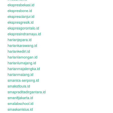
ekspresbekasi.id
ekspresbone.id
eksprescianjur.id
ekspresgresik.id
ekspresgorontalo.id
ekspresindramayu.id
harianjepara.id
hariankarawang.id
hariankediri.id
harianlamongan.id
harianlumajang.id
harianmajalengka.id
harianmalang.id
smanics-serpong.id
smakstlouis.id
smapraditadirgantara.id
sman8jakarta.id
smalabschool.id
smaskanisius.id