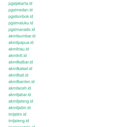
pgsijakarta.id
pgsimedan.id
pgsilombok.id
pgsimaluku.id
pgsimanado.id
akmilsumbar.id
akmilpapua.id
akmilriau.id
akmilntt.id
akmilkalbar.id
akmilkalsel.id
akmilbali.id
akmilbanten.id
akmilaceh.id
akmiljabar.id
akmiljateng.id
akmiljatim.id
imijatim.id
imijateng.id