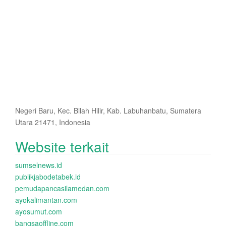
Negeri Baru, Kec. Bilah Hilir, Kab. Labuhanbatu, Sumatera
Utara 21471, Indonesia
Website terkait
sumselnews.id
publikjabodetabek.id
pemudapancasilamedan.com
ayokalimantan.com
ayosumut.com
bangsaoffline.com