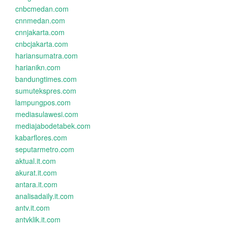
cnbcmedan.com
cnnmedan.com
cnnjakarta.com
cnbcjakarta.com
hariansumatra.com
harianikn.com
bandungtimes.com
sumutekspres.com
lampungpos.com
mediasulawesi.com
mediajabodetabek.com
kabarflores.com
seputarmetro.com
aktual.it.com
akurat.it.com
antara.it.com
analisadaily.it.com
antv.it.com
antvklik.it.com