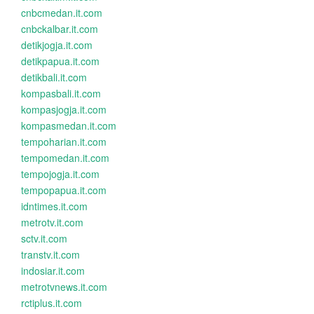
cnbcmedan.it.com
cnbckalbar.it.com
detikjogja.it.com
detikpapua.it.com
detikbali.it.com
kompasbali.it.com
kompasjogja.it.com
kompasmedan.it.com
tempoharian.it.com
tempomedan.it.com
tempojogja.it.com
tempopapua.it.com
idntimes.it.com
metrotv.it.com
sctv.it.com
transtv.it.com
indosiar.it.com
metrotvnews.it.com
rctiplus.it.com