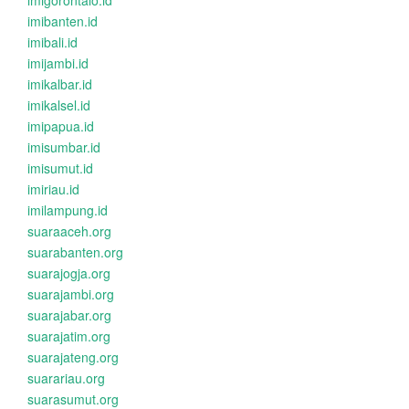
imigorontalo.id
imibanten.id
imibali.id
imijambi.id
imikalbar.id
imikalsel.id
imipapua.id
imisumbar.id
imisumut.id
imiriau.id
imilampung.id
suaraaceh.org
suarabanten.org
suarajogja.org
suarajambi.org
suarajabar.org
suarajatim.org
suarajateng.org
suarariau.org
suarasumut.org