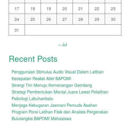
17
18
19
20
21
22
23
24
25
26
27
28
29
30
31
« Jul
Recent Posts
Penggunaan Stimulus Audio Visual Dalam Latihan
Kecepatan Reaksi Atlet BAPOMI
Sinergi Tim Menuju Kemenangan Gemilang
Strategi Pembentukan Mental Juara Lewat Pelatihan
Psikologi Labuhanbatu
Menjaga Kebugaran Jasmani Pemuda Asahan
Program Porsi Latihan Fisik dan Analisis Pergerakan
Bulutangkis BAPOMI Mahasiswa