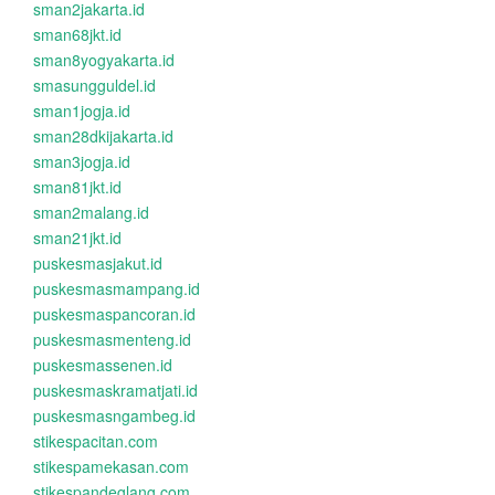
sman2jakarta.id
sman68jkt.id
sman8yogyakarta.id
smasungguldel.id
sman1jogja.id
sman28dkijakarta.id
sman3jogja.id
sman81jkt.id
sman2malang.id
sman21jkt.id
puskesmasjakut.id
puskesmasmampang.id
puskesmaspancoran.id
puskesmasmenteng.id
puskesmassenen.id
puskesmaskramatjati.id
puskesmasngambeg.id
stikespacitan.com
stikespamekasan.com
stikespandeglang.com