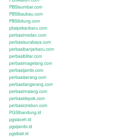
PBSIsumbar.com
PBSIbaubau.com
PBSIbitung.com
pbsipekanbaru.com
perbasimedan.com
perbasisurabaya.com
perbasibanjarbaru.com
perbasiblitar.com
perbasimagelang.com
perbasijambi.com
perbasiserang.com
perbasitangerang.com
perbasimalang.com
perbasidepok.com
perbasicirebon.com
PGSIbandung.id
pgsiaceh.id
pgsijambi.id
pgsibali.id