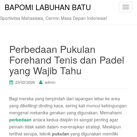
BAPOMI LABUHAN BATU
T
o
Sportivitas Mahasiswa, Cermin Masa Depan Indonesia!
g
g
l
e
Perbedaan Pukulan
n
Forehand Tenis dan Padel
a
v
yang Wajib Tahu
i
g
23/02/2026
admin
a
t
Bagi mereka yang berpindah dari lapangan lebar ke area
i
yang dikelilingi dinding kaca, sering kali muncul kebingungan
o
mengenai mekanika gerakan yang digunakan. Memahami
n
perbedaan
antara kedua disiplin ini sangat penting agar
pemain tidak salah dalam menerapkan strategi. Meskipun
terlihat serupa, teknik
pukulan
yang digunakan memiliki