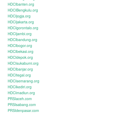
HDCIbanten.org
HDCIBengkulu.org
HDCIjogja.org
HDCIjakarta.org
HDCIgorontalo.org
HDCIjambi.org
HDCIbandung.org
HDCIbogor.org
HDCIbekasi.org
HDCIdepok.org
HDCIsukabumi.org
HDCIbanjar.org
HDCItegal.org
HDCIsemarang.org
HDCIkediri.org
HDCImadiun.org
PRSIaceh.com
PRSIsabang.com
PRSIdenpasar.com