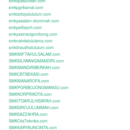
smkitpasundan.com
smkpgrikamal.com
smktarbiyatululum.com
smkyasalam-elummah.com
smkpelitaynh.com
smkyasinacigombong.com
smknahdatululama.com
smkitraudhatululum.com
SMKMIFTAHULSALAM.com
SMKSILIWANGIMANDIRI.com
SMKMANDIRIBERKAH.com
SMKCBTBEKASI.com
SMKMANAROFA.com
SMKPGRIBOJONGMANGU.com
SMKKORPRIKOTA.com
SMKITDARULHIDAYAH.com
SMKSIROJULUMMAH.com
SMKSAZZAHRA.com
SMKCitaTeknika.com
SMKKARYAUNCINTA.com