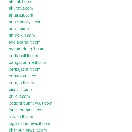
aktual.it.com
akurat.it.com
antara.it.com
analisadaily.it.com
antv.it.com
antvklik.it.com
ayojakarta.it.com
ayobandung.it.com
beritabali.it.com
bangsaonline.it.com
beritajatim.it.com
beritasatu.it.com
bernas.it.com
bisnis.it.com
brilio.it.com
bogortribunnews.it.com
jogjakompas.it.com
cekaja.it.com
jogjatribunnews.it.com
dkitribunnews.it.com