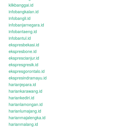
klikbanggai.id
infobangkalan.id
infobangli.id
infobanjarnegara.id
infobantaeng.id
infobantul.id
ekspresbekasi.id
ekspresbone.id
eksprescianjur.id
ekspresgresik.id
ekspresgorontalo.id
ekspresindramayu.id
harianjepara.id
hariankarawang.id
hariankediri.id
harianlamongan.id
harianlumajang.id
harianmajalengka.id
harianmalang.id