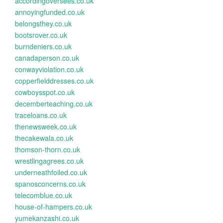
accordingoversees.co.uk
annoyingfunded.co.uk
belongsthey.co.uk
bootsrover.co.uk
burndeniers.co.uk
canadaperson.co.uk
conwayviolation.co.uk
copperfielddresses.co.uk
cowboysspot.co.uk
decemberteaching.co.uk
traceloans.co.uk
thenewsweek.co.uk
thecakewala.co.uk
thomson-thorn.co.uk
wrestlingagrees.co.uk
underneathfoiled.co.uk
spanosconcerns.co.uk
telecomblue.co.uk
house-of-hampers.co.uk
yumekanzashi.co.uk