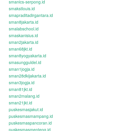
smanics-serpong.id
smakstlouis.id
smapraditadirgantara.id
sman8jakarta.id
smalabschool.id
smaskanisius.id
sman2jakarta.id
sman68jkt.id
sman8yogyakarta.id
smasungguldel.id
sman1jogja.id
sman28dkijakarta.id
sman3jogja.id
sman81jkt.id
sman2malang.id
sman21jkt.id
puskesmasjakut.id
puskesmasmampang.id
puskesmaspancoran.id
puskesmasmenteng.id