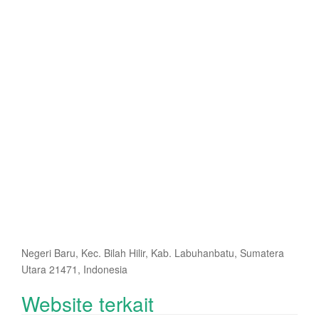
Negeri Baru, Kec. Bilah Hilir, Kab. Labuhanbatu, Sumatera
Utara 21471, Indonesia
Website terkait