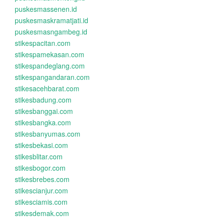
puskesmassenen.id
puskesmaskramatjati.id
puskesmasngambeg.id
stikespacitan.com
stikespamekasan.com
stikespandeglang.com
stikespangandaran.com
stikesacehbarat.com
stikesbadung.com
stikesbanggai.com
stikesbangka.com
stikesbanyumas.com
stikesbekasi.com
stikesblitar.com
stikesbogor.com
stikesbrebes.com
stikescianjur.com
stikesciamis.com
stikesdemak.com