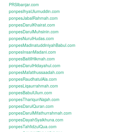
PRSIbanjar.com
ponpesIhyaUlumuddin.com
ponpesJabalRahmah.com
ponpesDarulKhairat.com
ponpesDarulMuhsinin.com
ponpesNurulHudas.com
ponpesMadinatuddiniyahBabul.com
ponpesInsanMadani.com
ponpesBaitilHikmah.com
ponpesDarulHidayahul.com
ponpesMafatihussaadah.com
ponpesRaudhatulAla.com
ponpesLiqaurrahmah.com
ponpesBabulUlum.com
ponpesThariqunNajah.com
ponpesDarulQuran.com
ponpesDarulMifathurrahmah.com
ponpesDayahSyaikhuna.com
ponpesTahfidzulQua.com