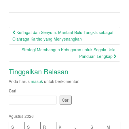
Post
Keringat dan Senyum: Manfaat Bulu Tangkis sebagai
navigation
Olahraga Kardio yang Menyenangkan
Strategi Membangun Kebugaran untuk Segala Usia:
Panduan Lengkap
Tinggalkan Balasan
Anda harus
masuk
untuk berkomentar.
Cari
Cari
Agustus 2026
S
S
R
K
J
S
M