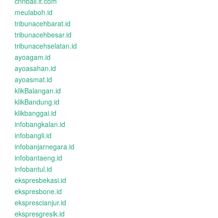
cnnbali.it.com
meulaboh.id
tribunacehbarat.id
tribunacehbesar.id
tribunacehselatan.id
ayoagam.id
ayoasahan.id
ayoasmat.id
klikBalangan.id
klikBandung.id
klikbanggai.id
infobangkalan.id
infobangli.id
infobanjarnegara.id
infobantaeng.id
infobantul.id
ekspresbekasi.id
ekspresbone.id
eksprescianjur.id
ekspresgresik.id