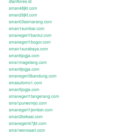
dianflores.id
sman48jkt.com
sman26jkt.com
sman03semarang.com
sman1sumbar.com
smanegeri1bantul.com
smanegeri1bogor.com
sman1surabaya.com
sman6jogja.com
sma1magelang.com
sman9jogja.com
smanegeri3bandung.com
smasutomo1.com
sman5jogja.com
smanegeri1tangerang.com
sma1purworejo.com
smanegeri1jember.com
sman2bekasi.com
smanegeri47jkt.com
sma1wonosari.com