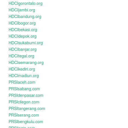
HDCIgorontalo.org
HDCIjambi.org
HDCIbandung.org
HDCIbogor.org
HDCIbekasi.org
HDCIdepok.org
HDCIsukabumi.org
HDCIbanjar.org
HDCItegal.org
HDCIsemarang.org
HDCIkediri.org
HDCImadiun.org
PRSIaceh.com
PRSIsabang.com
PRSIdenpasar.com
PRSIcilegon.com
PRSItangerang.com
PRSIserang.com
PRSIbengkulu.com