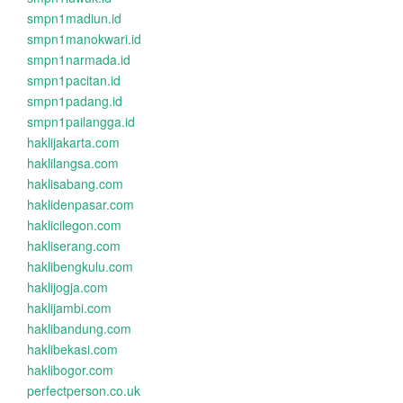
smpn1madiun.id
smpn1manokwari.id
smpn1narmada.id
smpn1pacitan.id
smpn1padang.id
smpn1pailangga.id
haklijakarta.com
haklilangsa.com
haklisabang.com
haklidenpasar.com
haklicilegon.com
hakliserang.com
haklibengkulu.com
haklijogja.com
haklijambi.com
haklibandung.com
haklibekasi.com
haklibogor.com
perfectperson.co.uk