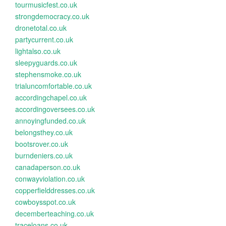
tourmusicfest.co.uk
strongdemocracy.co.uk
dronetotal.co.uk
partycurrent.co.uk
lightalso.co.uk
sleepyguards.co.uk
stephensmoke.co.uk
trialuncomfortable.co.uk
accordingchapel.co.uk
accordingoversees.co.uk
annoyingfunded.co.uk
belongsthey.co.uk
bootsrover.co.uk
burndeniers.co.uk
canadaperson.co.uk
conwayviolation.co.uk
copperfielddresses.co.uk
cowboysspot.co.uk
decemberteaching.co.uk
traceloans.co.uk