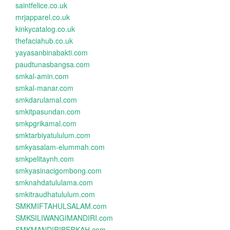
saintfelice.co.uk
mrjapparel.co.uk
kinkycatalog.co.uk
thefaciahub.co.uk
yayasanbinabakti.com
paudtunasbangsa.com
smkal-amin.com
smkal-manar.com
smkdarulamal.com
smkitpasundan.com
smkpgrikamal.com
smktarbiyatululum.com
smkyasalam-elummah.com
smkpelitaynh.com
smkyasinacigombong.com
smknahdatululama.com
smkitraudhatululum.com
SMKMIFTAHULSALAM.com
SMKSILIWANGIMANDIRI.com
SMKMANDIRIBERKAH.com