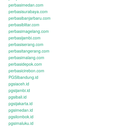
perbasimedan.com
perbasisurabaya.com
perbasibanjarbaru.com
perbasiblitar.com
perbasimagelang.com
perbasijambi.com
perbasiserang.com
perbasitangerang.com
perbasimalang.com
perbasidepok.com
perbasicirebon.com
PGSIbandung.id
pgsiaceh.id
pgsijambi.id
pgsibali.id
pgsijakarta.id
pgsimedan.id
pgsilombok.id
pgsimaluku.id