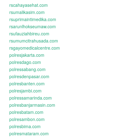
rscahayasehat.com
rsumalikasim.com
rsuprimaintimedika.com
rsarunlhokseumaw.com
rsufauziahbireu.com
rsumumcitrahusada.com
rsgayomedicalcentre.com
polresjakarta.com
polresdago.com
polressabang.com
polresdenpasar.com
polresbanten.com
polresjambi.com
polressamarinda.com
polresbanjarmasin.com
polresbatam.com
polresambon.com
polresbima.com
polresmataram.com