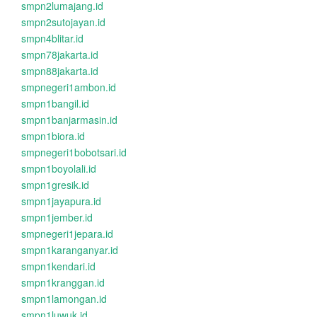
smpn2lumajang.id
smpn2sutojayan.id
smpn4blitar.id
smpn78jakarta.id
smpn88jakarta.id
smpnegeri1ambon.id
smpn1bangil.id
smpn1banjarmasin.id
smpn1biora.id
smpnegeri1bobotsari.id
smpn1boyolali.id
smpn1gresik.id
smpn1jayapura.id
smpn1jember.id
smpnegeri1jepara.id
smpn1karanganyar.id
smpn1kendari.id
smpn1kranggan.id
smpn1lamongan.id
smpn1luwuk.id