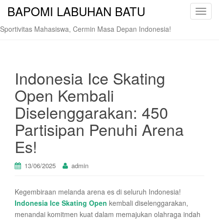
BAPOMI LABUHAN BATU
T
o
Sportivitas Mahasiswa, Cermin Masa Depan Indonesia!
g
g
l
e
Indonesia Ice Skating
n
Open Kembali
a
v
Diselenggarakan: 450
i
Partisipan Penuhi Arena
g
a
Es!
t
i
13/06/2025
admin
o
n
Kegembiraan melanda arena es di seluruh Indonesia!
Indonesia Ice Skating Open
kembali diselenggarakan,
menandai komitmen kuat dalam memajukan olahraga indah