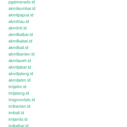
pgsimanado.id
akmilsumbar.id
akmilpapua.id
akmilriau.id
akmilntt.id
akmilkalbar.id
akmilkalsel.id
akmilbali.id
akmilbanten.id
akmilaceh.id
akmiljabar.id
akmiljateng.id
akmiljatim.id
imijatim.id
imijateng.id
imigorontalo.id
imibanten.id
imibali.id
imijambi.id
imikalbar.id