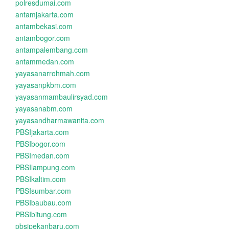
polresdumai.com
antamjakarta.com
antambekasi.com
antambogor.com
antampalembang.com
antammedan.com
yayasanarrohmah.com
yayasanpkbm.com
yayasanmambaulirsyad.com
yayasanabm.com
yayasandharmawanita.com
PBSIjakarta.com
PBSIbogor.com
PBSImedan.com
PBSIlampung.com
PBSIkaltim.com
PBSIsumbar.com
PBSIbaubau.com
PBSIbitung.com
pbsipekanbaru.com