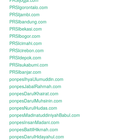
PRSIjogja.com
PRSIgorontalo.com
PRSIjambi.com
PRSIbandung.com
PRSIbekasi.com
PRSIbogor.com
PRSIcimahi.com
PRSIcirebon.com
PRSIdepok.com
PRSIsukabumi.com
PRSIbanjar.com
ponpesIhyaUlumuddin.com
ponpesJabalRahmah.com
ponpesDarulKhairat.com
ponpesDarulMuhsinin.com
ponpesNurulHudas.com
ponpesMadinatuddiniyahBabul.com
ponpesInsanMadani.com
ponpesBaitilHikmah.com
ponpesDarulHidayahul.com