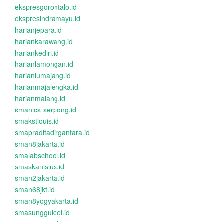
ekspresgorontalo.id
ekspresindramayu.id
harianjepara.id
hariankarawang.id
hariankediri.id
harianlamongan.id
harianlumajang.id
harianmajalengka.id
harianmalang.id
smanics-serpong.id
smakstlouis.id
smapraditadirgantara.id
sman8jakarta.id
smalabschool.id
smaskanisius.id
sman2jakarta.id
sman68jkt.id
sman8yogyakarta.id
smasungguldel.id