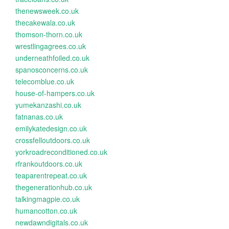
thenewsweek.co.uk
thecakewala.co.uk
thomson-thorn.co.uk
wrestlingagrees.co.uk
underneathfoiled.co.uk
spanosconcerns.co.uk
telecomblue.co.uk
house-of-hampers.co.uk
yumekanzashi.co.uk
fatnanas.co.uk
emilykatedesign.co.uk
crossfelloutdoors.co.uk
yorkroadreconditioned.co.uk
rfrankoutdoors.co.uk
teaparentrepeat.co.uk
thegenerationhub.co.uk
talkingmagpie.co.uk
humancotton.co.uk
newdawndigitals.co.uk