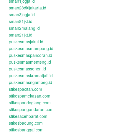
sman1jogja.id
sman28dkijakarta.id
sman3jogja.id
sman81jkt.id
sman2malang.id
sman21jkt.id
puskesmasjakut.id
puskesmasmampang.id
puskesmaspancoran.id
puskesmasmenteng.id
puskesmassenen.id
puskesmaskramatjati.id
puskesmasngambeg.id
stikespacitan.com
stikespamekasan.com
stikespandeglang.com
stikespangandaran.com
stikesacehbarat.com
stikesbadung.com
stikesbanggai.com