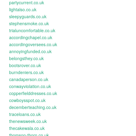
partycurrent.co.uk
lightalso.co.uk
sleepyguards.co.uk
stephensmoke.co.uk
trialuncomfortable.co.uk
accordingchapel.co.uk
accordingoversees.co.uk
annoyingfunded.co.uk
belongsthey.co.uk
bootsrover.co.uk
burndeniers.co.uk
canadaperson.co.uk
conwayviolation.co.uk
copperfielddresses.co.uk
cowboysspot.co.uk
decemberteaching.co.uk
traceloans.co.uk
thenewsweek.co.uk
thecakewala.co.uk
thomson-thorn.co.uk