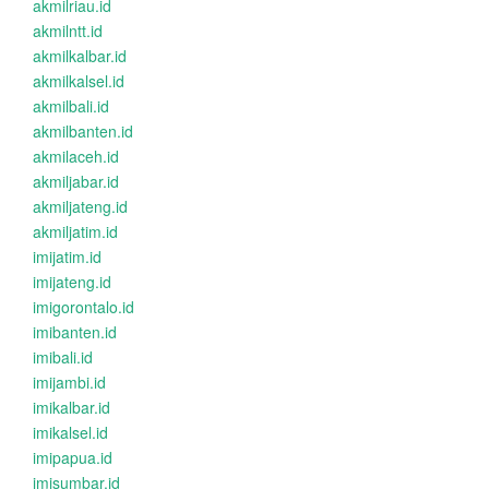
akmilriau.id
akmilntt.id
akmilkalbar.id
akmilkalsel.id
akmilbali.id
akmilbanten.id
akmilaceh.id
akmiljabar.id
akmiljateng.id
akmiljatim.id
imijatim.id
imijateng.id
imigorontalo.id
imibanten.id
imibali.id
imijambi.id
imikalbar.id
imikalsel.id
imipapua.id
imisumbar.id