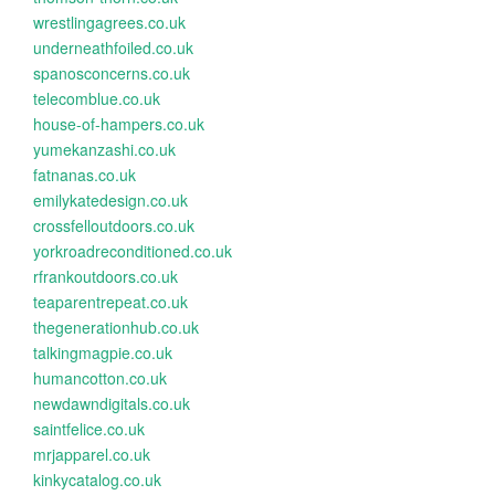
wrestlingagrees.co.uk
underneathfoiled.co.uk
spanosconcerns.co.uk
telecomblue.co.uk
house-of-hampers.co.uk
yumekanzashi.co.uk
fatnanas.co.uk
emilykatedesign.co.uk
crossfelloutdoors.co.uk
yorkroadreconditioned.co.uk
rfrankoutdoors.co.uk
teaparentrepeat.co.uk
thegenerationhub.co.uk
talkingmagpie.co.uk
humancotton.co.uk
newdawndigitals.co.uk
saintfelice.co.uk
mrjapparel.co.uk
kinkycatalog.co.uk