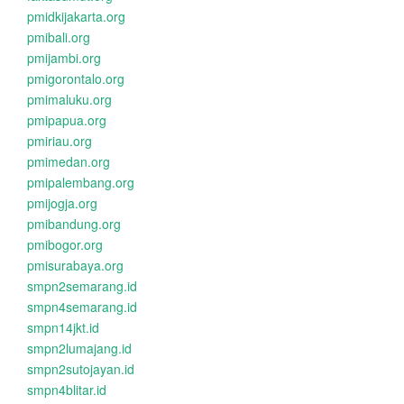
pmidkijakarta.org
pmibali.org
pmijambi.org
pmigorontalo.org
pmimaluku.org
pmipapua.org
pmiriau.org
pmimedan.org
pmipalembang.org
pmijogja.org
pmibandung.org
pmibogor.org
pmisurabaya.org
smpn2semarang.id
smpn4semarang.id
smpn14jkt.id
smpn2lumajang.id
smpn2sutojayan.id
smpn4blitar.id