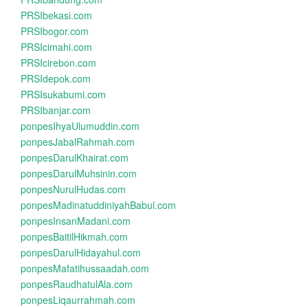
PRSIbekasi.com
PRSIbogor.com
PRSIcimahi.com
PRSIcirebon.com
PRSIdepok.com
PRSIsukabumi.com
PRSIbanjar.com
ponpesIhyaUlumuddin.com
ponpesJabalRahmah.com
ponpesDarulKhairat.com
ponpesDarulMuhsinin.com
ponpesNurulHudas.com
ponpesMadinatuddiniyahBabul.com
ponpesInsanMadani.com
ponpesBaitilHikmah.com
ponpesDarulHidayahul.com
ponpesMafatihussaadah.com
ponpesRaudhatulAla.com
ponpesLiqaurrahmah.com