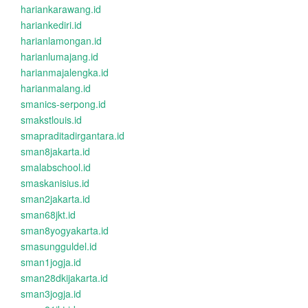
hariankarawang.id
hariankediri.id
harianlamongan.id
harianlumajang.id
harianmajalengka.id
harianmalang.id
smanics-serpong.id
smakstlouis.id
smapraditadirgantara.id
sman8jakarta.id
smalabschool.id
smaskanisius.id
sman2jakarta.id
sman68jkt.id
sman8yogyakarta.id
smasungguldel.id
sman1jogja.id
sman28dkijakarta.id
sman3jogja.id