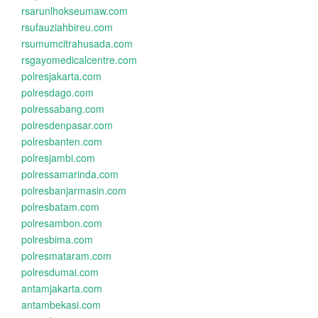
rsarunlhokseumaw.com
rsufauziahbireu.com
rsumumcitrahusada.com
rsgayomedicalcentre.com
polresjakarta.com
polresdago.com
polressabang.com
polresdenpasar.com
polresbanten.com
polresjambi.com
polressamarinda.com
polresbanjarmasin.com
polresbatam.com
polresambon.com
polresbima.com
polresmataram.com
polresdumai.com
antamjakarta.com
antambekasi.com