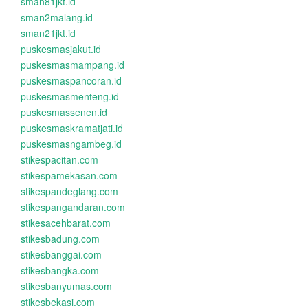
sman81jkt.id
sman2malang.id
sman21jkt.id
puskesmasjakut.id
puskesmasmampang.id
puskesmaspancoran.id
puskesmasmenteng.id
puskesmassenen.id
puskesmaskramatjati.id
puskesmasngambeg.id
stikespacitan.com
stikespamekasan.com
stikespandeglang.com
stikespangandaran.com
stikesacehbarat.com
stikesbadung.com
stikesbanggai.com
stikesbangka.com
stikesbanyumas.com
stikesbekasi.com