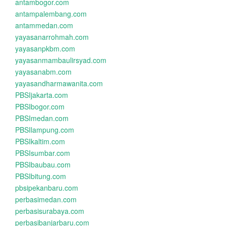
antambogor.com
antampalembang.com
antammedan.com
yayasanarrohmah.com
yayasanpkbm.com
yayasanmambaulirsyad.com
yayasanabm.com
yayasandharmawanita.com
PBSIjakarta.com
PBSIbogor.com
PBSImedan.com
PBSIlampung.com
PBSIkaltim.com
PBSIsumbar.com
PBSIbaubau.com
PBSIbitung.com
pbsipekanbaru.com
perbasimedan.com
perbasisurabaya.com
perbasibanjarbaru.com