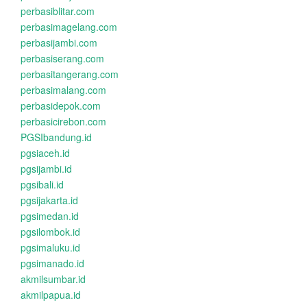
perbasiblitar.com
perbasimagelang.com
perbasijambi.com
perbasiserang.com
perbasitangerang.com
perbasimalang.com
perbasidepok.com
perbasicirebon.com
PGSIbandung.id
pgsiaceh.id
pgsijambi.id
pgsibali.id
pgsijakarta.id
pgsimedan.id
pgsilombok.id
pgsimaluku.id
pgsimanado.id
akmilsumbar.id
akmilpapua.id