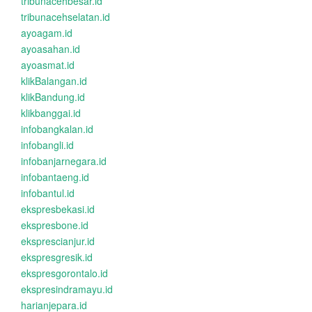
tribunacehbesar.id
tribunacehselatan.id
ayoagam.id
ayoasahan.id
ayoasmat.id
klikBalangan.id
klikBandung.id
klikbanggai.id
infobangkalan.id
infobangli.id
infobanjarnegara.id
infobantaeng.id
infobantul.id
ekspresbekasi.id
ekspresbone.id
eksprescianjur.id
ekspresgresik.id
ekspresgorontalo.id
ekspresindramayu.id
harianjepara.id