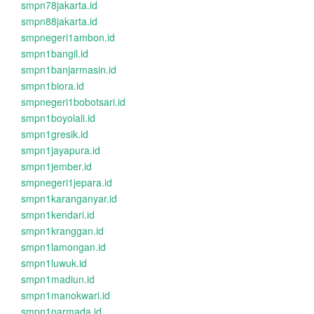
smpn78jakarta.id
smpn88jakarta.id
smpnegeri1ambon.id
smpn1bangil.id
smpn1banjarmasin.id
smpn1biora.id
smpnegeri1bobotsari.id
smpn1boyolali.id
smpn1gresik.id
smpn1jayapura.id
smpn1jember.id
smpnegeri1jepara.id
smpn1karanganyar.id
smpn1kendari.id
smpn1kranggan.id
smpn1lamongan.id
smpn1luwuk.id
smpn1madiun.id
smpn1manokwari.id
smpn1narmada.id