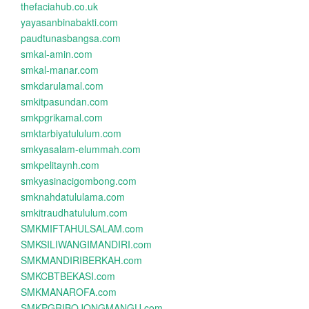
thefaciahub.co.uk
yayasanbinabakti.com
paudtunasbangsa.com
smkal-amin.com
smkal-manar.com
smkdarulamal.com
smkitpasundan.com
smkpgrikamal.com
smktarbiyatululum.com
smkyasalam-elummah.com
smkpelitaynh.com
smkyasinacigombong.com
smknahdatululama.com
smkitraudhatululum.com
SMKMIFTAHULSALAM.com
SMKSILIWANGIMANDIRI.com
SMKMANDIRIBERKAH.com
SMKCBTBEKASI.com
SMKMANAROFA.com
SMKPGRIBOJONGMANGU.com