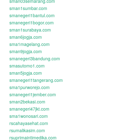
sman03semarang.com
sman1sumbar.com
smanegeri1bantul.com
smanegeri1bogor.com
sman1surabaya.com
sman6jogja.com
sma1magelang.com
sman9jogja.com
smanegeri3bandung.com
smasutomo1.com
sman5jogja.com
smanegeri1tangerang.com
sma1purworejo.com
smanegeri1jember.com
sman2bekasi.com
smanegeri47jkt.com
sma1wonosari.com
rscahayasehat.com
rsumalikasim.com
rsuprimaintimedika.com