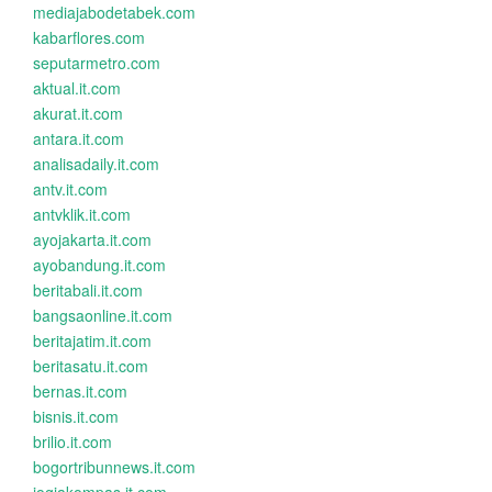
mediajabodetabek.com
kabarflores.com
seputarmetro.com
aktual.it.com
akurat.it.com
antara.it.com
analisadaily.it.com
antv.it.com
antvklik.it.com
ayojakarta.it.com
ayobandung.it.com
beritabali.it.com
bangsaonline.it.com
beritajatim.it.com
beritasatu.it.com
bernas.it.com
bisnis.it.com
brilio.it.com
bogortribunnews.it.com