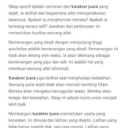
Sikap sportif adalah cerminan dari
karakter juara
yang
sejati. Ia terlihat dari bagaimana atlet memperlakukan
lawannya. Apakah ia menghormati mereka? Apakah ia
bersaing secara adil? Jawaban dari pertanyaan ini
menentukan kualitas seorang atlet.
Kemenangan yang diraih dengan menjunjung tinggi
sportivitas adalah kemenangan yang abadi. Kemenangan ini
tidak akan lekang oleh waktu. Ia akan dikenang sebagai
kemenangan yang jujur dan adil. Ini adalah hal yang
membuat seorang atlet dihormati.
Karakter juara
juga terlihat saat menghadapi kekalahan.
Seorang juara sejati tidak akan mencari kambing hitam.
Mereka akan mengakui keunggulan lawan. Mereka akan
belajar dari kesalahan. Sikap ini adalah kunci untuk menjadi
lebih baik.
Membangun
karakter juara
memerlukan usaha yang
konsisten. Ini dimulai dari latihan yang disiplin. Latihan yang
tidak hanya melatih fisik, tapi juga mental. Latihan yang