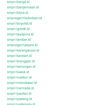
smpn1bangil.id
smpn1banjarmasin.id
smpn1biora.id
smpnegeri1bobotsari.id
smpn1boyolali.id
smpn1gresik.id
smpn1jayapura.id
smpn1jember.id
smpnegeri1jepara.id
smpn1karanganyar.id
smpn1kendari.id
smpn1kranggan.id
smpn1lamongan.id
smpn1luwuk.id
smpn1madiun.id
smpn1manokwari.id
smpn1narmada.id
smpn1pacitan.id
smpn1padang.id
smpn1pailangga.id