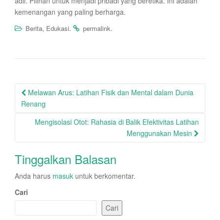
adil. Pilihan untuk menjadi pribadi yang beretika. Ini adalah
kemenangan yang paling berharga.
,
.
.
Berita
Edukasi
permalink
Post
Melawan Arus: Latihan Fisik dan Mental dalam Dunia
navigation
Renang
Mengisolasi Otot: Rahasia di Balik Efektivitas Latihan
Menggunakan Mesin
Tinggalkan Balasan
Anda harus
masuk
untuk berkomentar.
Cari
Cari