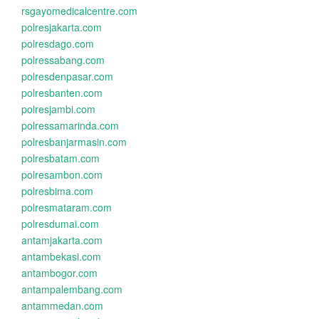
rsgayomedicalcentre.com
polresjakarta.com
polresdago.com
polressabang.com
polresdenpasar.com
polresbanten.com
polresjambi.com
polressamarinda.com
polresbanjarmasin.com
polresbatam.com
polresambon.com
polresbima.com
polresmataram.com
polresdumai.com
antamjakarta.com
antambekasi.com
antambogor.com
antampalembang.com
antammedan.com