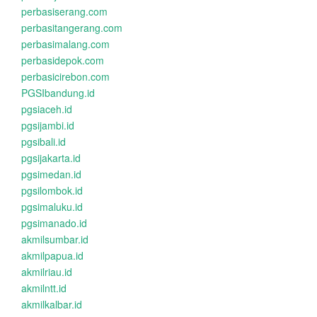
perbasiserang.com
perbasitangerang.com
perbasimalang.com
perbasidepok.com
perbasicirebon.com
PGSIbandung.id
pgsiaceh.id
pgsijambi.id
pgsibali.id
pgsijakarta.id
pgsimedan.id
pgsilombok.id
pgsimaluku.id
pgsimanado.id
akmilsumbar.id
akmilpapua.id
akmilriau.id
akmilntt.id
akmilkalbar.id