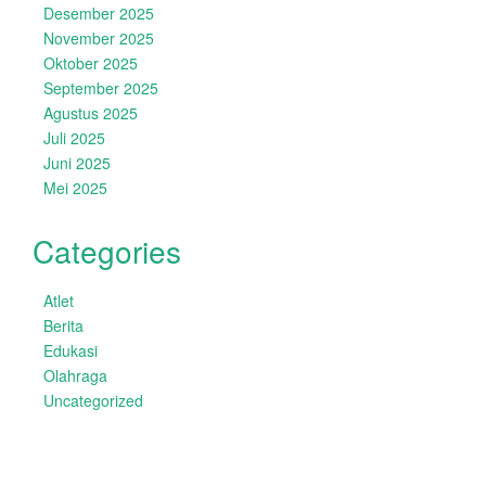
Desember 2025
November 2025
Oktober 2025
September 2025
Agustus 2025
Juli 2025
Juni 2025
Mei 2025
Categories
Atlet
Berita
Edukasi
Olahraga
Uncategorized