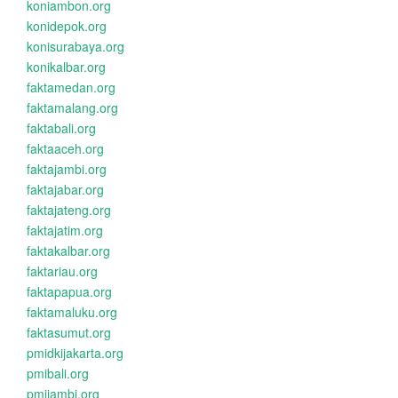
koniambon.org
konidepok.org
konisurabaya.org
konikalbar.org
faktamedan.org
faktamalang.org
faktabali.org
faktaaceh.org
faktajambi.org
faktajabar.org
faktajateng.org
faktajatim.org
faktakalbar.org
faktariau.org
faktapapua.org
faktamaluku.org
faktasumut.org
pmidkijakarta.org
pmibali.org
pmijambi.org