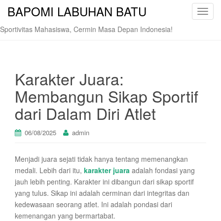
BAPOMI LABUHAN BATU
T
o
Sportivitas Mahasiswa, Cermin Masa Depan Indonesia!
g
g
l
e
Karakter Juara:
n
Membangun Sikap Sportif
a
v
dari Dalam Diri Atlet
i
g
06/08/2025
admin
a
t
Menjadi juara sejati tidak hanya tentang memenangkan
i
medali. Lebih dari itu,
karakter juara
adalah fondasi yang
o
jauh lebih penting. Karakter ini dibangun dari sikap sportif
n
yang tulus. Sikap ini adalah cerminan dari integritas dan
kedewasaan seorang atlet. Ini adalah pondasi dari
kemenangan yang bermartabat.