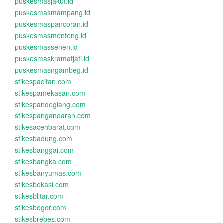
puskesmasjakut.id
puskesmasmampang.id
puskesmaspancoran.id
puskesmasmenteng.id
puskesmassenen.id
puskesmaskramatjati.id
puskesmasngambeg.id
stikespacitan.com
stikespamekasan.com
stikespandeglang.com
stikespangandaran.com
stikesacehbarat.com
stikesbadung.com
stikesbanggai.com
stikesbangka.com
stikesbanyumas.com
stikesbekasi.com
stikesblitar.com
stikesbogor.com
stikesbrebes.com