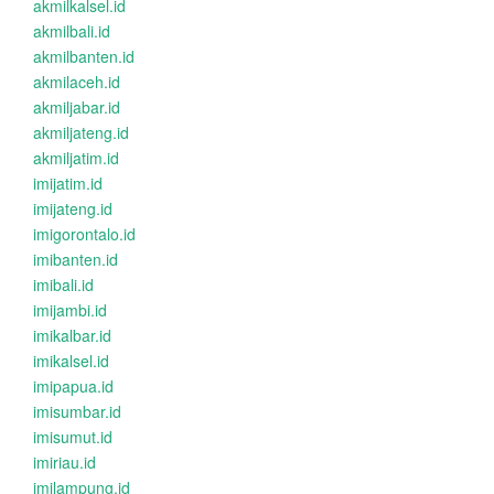
akmilkalsel.id
akmilbali.id
akmilbanten.id
akmilaceh.id
akmiljabar.id
akmiljateng.id
akmiljatim.id
imijatim.id
imijateng.id
imigorontalo.id
imibanten.id
imibali.id
imijambi.id
imikalbar.id
imikalsel.id
imipapua.id
imisumbar.id
imisumut.id
imiriau.id
imilampung.id