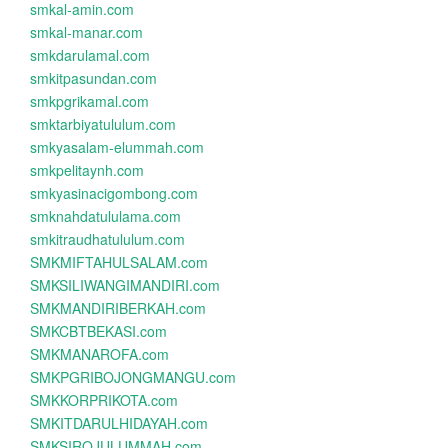
smkal-amin.com
smkal-manar.com
smkdarulamal.com
smkitpasundan.com
smkpgrikamal.com
smktarbiyatululum.com
smkyasalam-elummah.com
smkpelitaynh.com
smkyasinacigombong.com
smknahdatululama.com
smkitraudhatululum.com
SMKMIFTAHULSALAM.com
SMKSILIWANGIMANDIRI.com
SMKMANDIRIBERKAH.com
SMKCBTBEKASI.com
SMKMANAROFA.com
SMKPGRIBOJONGMANGU.com
SMKKORPRIKOTA.com
SMKITDARULHIDAYAH.com
SMKSIROJULUMMAH.com