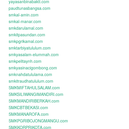
yayasanbinabakti.com
paudtunasbangsa.com
smkal-amin.com
smkal-manar.com
smkdarulamal.com
smkitpasundan.com
smkpgrikamal.com
smktarbiyatululum.com
smkyasalam-elummah.com
smkpelitaynh.com
smkyasinacigombong.com
smknahdatululama.com
smkitraudhatululum.com
SMKMIFTAHULSALAM.com
SMKSILIWANGIMANDIRI.com
SMKMANDIRIBERKAH.com
SMKCBTBEKASI.com
SMKMANAROFA.com
SMKPGRIBOJONGMANGU.com
SMKKORPRIKOTA.com