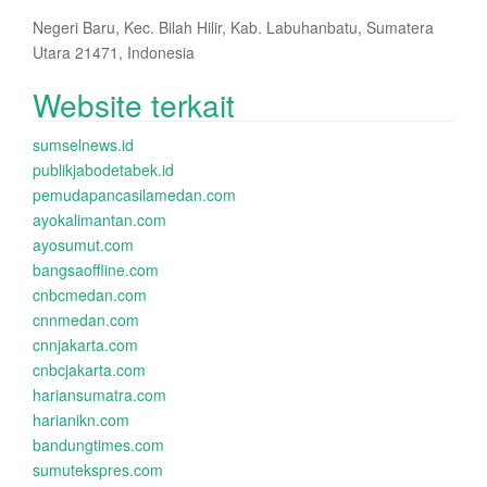
Negeri Baru, Kec. Bilah Hilir, Kab. Labuhanbatu, Sumatera
Utara 21471, Indonesia
Website terkait
sumselnews.id
publikjabodetabek.id
pemudapancasilamedan.com
ayokalimantan.com
ayosumut.com
bangsaoffline.com
cnbcmedan.com
cnnmedan.com
cnnjakarta.com
cnbcjakarta.com
hariansumatra.com
harianikn.com
bandungtimes.com
sumutekspres.com