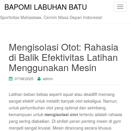
BAPOMI LABUHAN BATU
T
o
Sportivitas Mahasiswa, Cermin Masa Depan Indonesia!
g
g
l
e
Mengisolasi Otot: Rahasia
n
di Balik Efektivitas Latihan
a
v
Menggunakan Mesin
i
g
07/08/2025
admin
a
t
Latihan beban bebas seperti
squat
atau
deadlift
memang
i
sangat efektif untuk melatih banyak otot sekaligus. Namun,
o
untuk pertumbuhan otot yang optimal dan seimbang,
n
kemampuan untuk
mengisolasi otot
tertentu adalah rahasia
yang sering diabaikan. Di sinilah peran penting mesin di
gym
menjadi sangat krusial. Mesin dirancang secara khusus