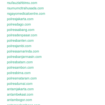
rsufauziahbireu.com
rsumumcitrahusada.com
rsgayomedicalcentre.com
polresjakarta.com
polresdago.com
polressabang.com
polresdenpasar.com
polresbanten.com
polresjambi.com
polressamarinda.com
polresbanjarmasin.com
polresbatam.com
polresambon.com
polresbima.com
polresmataram.com
polresdumai.com
antamjakarta.com
antambekasi.com
antambogor.com