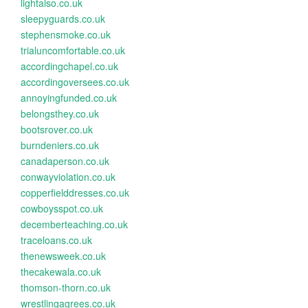
lightalso.co.uk
sleepyguards.co.uk
stephensmoke.co.uk
trialuncomfortable.co.uk
accordingchapel.co.uk
accordingoversees.co.uk
annoyingfunded.co.uk
belongsthey.co.uk
bootsrover.co.uk
burndeniers.co.uk
canadaperson.co.uk
conwayviolation.co.uk
copperfielddresses.co.uk
cowboysspot.co.uk
decemberteaching.co.uk
traceloans.co.uk
thenewsweek.co.uk
thecakewala.co.uk
thomson-thorn.co.uk
wrestlingagrees.co.uk