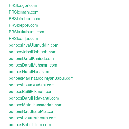
PRSIbogor.com
PRSIcimahi.com
PRSIcirebon.com
PRSIdepok.com
PRSIsukabumi.com
PRSIbanjar.com
ponpesIhyaUlumuddin.com
ponpesJabalRahmah.com
ponpesDarulKhairat.com
ponpesDarulMuhsinin.com
ponpesNurulHudas.com
ponpesMadinatuddiniyahBabul.com
ponpesInsanMadani.com
ponpesBaitilHikmah.com
ponpesDarulHidayahul.com
ponpesMafatihussaadah.com
ponpesRaudhatulAla.com
ponpesLiqaurrahmah.com
ponpesBabulUlum.com