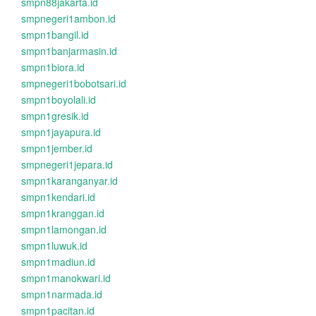
smpn88jakarta.id
smpnegeri1ambon.id
smpn1bangil.id
smpn1banjarmasin.id
smpn1biora.id
smpnegeri1bobotsari.id
smpn1boyolali.id
smpn1gresik.id
smpn1jayapura.id
smpn1jember.id
smpnegeri1jepara.id
smpn1karanganyar.id
smpn1kendari.id
smpn1kranggan.id
smpn1lamongan.id
smpn1luwuk.id
smpn1madiun.id
smpn1manokwari.id
smpn1narmada.id
smpn1pacitan.id