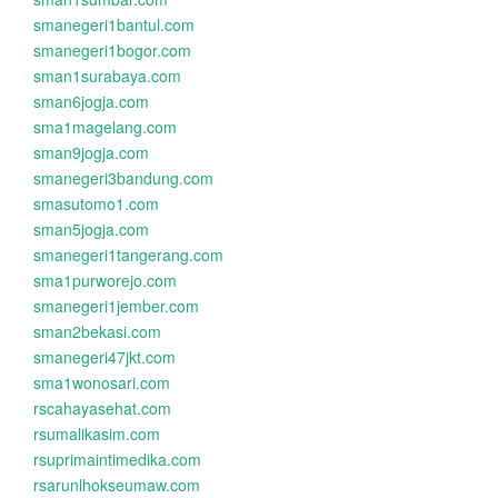
smanegeri1bantul.com
smanegeri1bogor.com
sman1surabaya.com
sman6jogja.com
sma1magelang.com
sman9jogja.com
smanegeri3bandung.com
smasutomo1.com
sman5jogja.com
smanegeri1tangerang.com
sma1purworejo.com
smanegeri1jember.com
sman2bekasi.com
smanegeri47jkt.com
sma1wonosari.com
rscahayasehat.com
rsumalikasim.com
rsuprimaintimedika.com
rsarunlhokseumaw.com