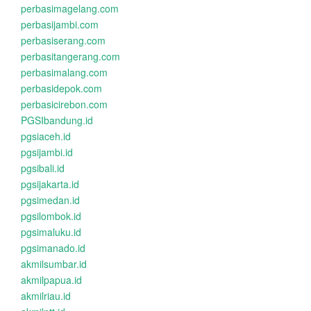
perbasimagelang.com
perbasijambi.com
perbasiserang.com
perbasitangerang.com
perbasimalang.com
perbasidepok.com
perbasicirebon.com
PGSIbandung.id
pgsiaceh.id
pgsijambi.id
pgsibali.id
pgsijakarta.id
pgsimedan.id
pgsilombok.id
pgsimaluku.id
pgsimanado.id
akmilsumbar.id
akmilpapua.id
akmilriau.id