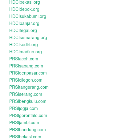
HDCIbekasi.org
HDCIdepok.org
HDCIsukabumi.org
HDCIbanjar.org
HDCItegal.org
HDCIsemarang.org
HDCIkediri.org
HDCImadiun.org
PRSIaceh.com
PRSIsabang.com
PRSIdenpasar.com
PRSIcilegon.com
PRSItangerang.com
PRSIserang.com
PRSIbengkulu.com
PRSIjogja.com
PRSIgorontalo.com
PRSIjambi.com
PRSIbandung.com
PRSIbekasi.com