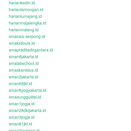
hariankediri.id
harianlamongan.id
harianlumajang.id
harianmajalengka.id
harianmalang.id
smanics-serpong.id
smakstlouis.id
smapraditadirgantara.id
sman8jakarta.id
smalabschool.id
smaskanisius.id
sman2jakarta.id
sman68jkt.id
sman8yogyakarta.id
smasungguldel.id
sman1jogja.id
sman28dkijakarta.id
sman3jogja.id
sman81jkt.id
sman2malang.id