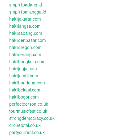
smpn1padang.id
smpn1pailangga.id
haklijakarta.com
haklilangsa.com
haklisabang.com
haklidenpasar.com
haklicilegon.com
hakliserang.com
haklibengkulu.com
haklijogja.com
haklijambi.com
haklibandung.com
haklibekasi.com
haklibogor.com
perfectperson.co.uk
tourmusicfest.co.uk
strongdemocracy.co.uk
dronetotal.co.uk
partycurrent.co.uk