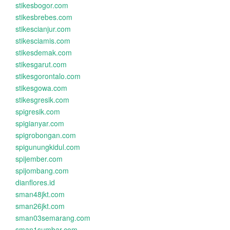
stikesbogor.com
stikesbrebes.com
stikescianjur.com
stikesciamis.com
stikesdemak.com
stikesgarut.com
stikesgorontalo.com
stikesgowa.com
stikesgresik.com
spigresik.com
spigianyar.com
spigrobongan.com
spigunungkidul.com
spijember.com
spijombang.com
dianflores.id
sman48jkt.com
sman26jkt.com
sman03semarang.com
sman1sumbar.com