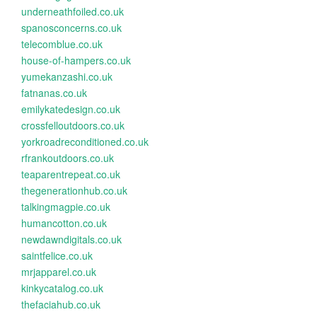
underneathfoiled.co.uk
spanosconcerns.co.uk
telecomblue.co.uk
house-of-hampers.co.uk
yumekanzashi.co.uk
fatnanas.co.uk
emilykatedesign.co.uk
crossfelloutdoors.co.uk
yorkroadreconditioned.co.uk
rfrankoutdoors.co.uk
teaparentrepeat.co.uk
thegenerationhub.co.uk
talkingmagpie.co.uk
humancotton.co.uk
newdawndigitals.co.uk
saintfelice.co.uk
mrjapparel.co.uk
kinkycatalog.co.uk
thefaciahub.co.uk