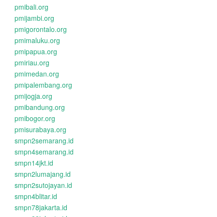
pmibali.org
pmijambi.org
pmigorontalo.org
pmimaluku.org
pmipapua.org
pmiriau.org
pmimedan.org
pmipalembang.org
pmijogja.org
pmibandung.org
pmibogor.org
pmisurabaya.org
smpn2semarang.id
smpn4semarang.id
smpn14jkt.id
smpn2lumajang.id
smpn2sutojayan.id
smpn4blitar.id
smpn78jakarta.id