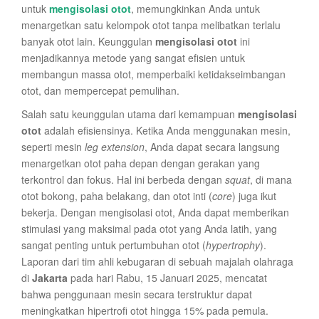
untuk
mengisolasi otot
, memungkinkan Anda untuk
menargetkan satu kelompok otot tanpa melibatkan terlalu
banyak otot lain. Keunggulan
mengisolasi otot
ini
menjadikannya metode yang sangat efisien untuk
membangun massa otot, memperbaiki ketidakseimbangan
otot, dan mempercepat pemulihan.
Salah satu keunggulan utama dari kemampuan
mengisolasi
otot
adalah efisiensinya. Ketika Anda menggunakan mesin,
seperti mesin
leg extension
, Anda dapat secara langsung
menargetkan otot paha depan dengan gerakan yang
terkontrol dan fokus. Hal ini berbeda dengan
squat
, di mana
otot bokong, paha belakang, dan otot inti (
core
) juga ikut
bekerja. Dengan mengisolasi otot, Anda dapat memberikan
stimulasi yang maksimal pada otot yang Anda latih, yang
sangat penting untuk pertumbuhan otot (
hypertrophy
).
Laporan dari tim ahli kebugaran di sebuah majalah olahraga
di
Jakarta
pada hari Rabu, 15 Januari 2025, mencatat
bahwa penggunaan mesin secara terstruktur dapat
meningkatkan hipertrofi otot hingga 15% pada pemula.