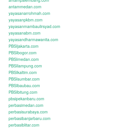
antampalembang.com
antammedan.com
yayasanarrohmah.com
yayasanpkbm.com
yayasanmambaulirsyad.com
yayasanabm.com
yayasandharmawanita.com
PBSIjakarta.com
PBSIbogor.com
PBSImedan.com
PBSIlampung.com
PBSIkaltim.com
PBSIsumbar.com
PBSIbaubau.com
PBSIbitung.com
pbsipekanbaru.com
perbasimedan.com
perbasisurabaya.com
perbasibanjarbaru.com
perbasiblitar.com