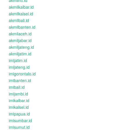
akmilntt.id
akmilkalbar.id
akmilkalsel.id
akmilbali.id
akmilbanten.id
akmilaceh.id
akmiljabar.id
akmiljateng.id
akmiljatim.id
imijatim.id
imijateng.id
imigorontalo.id
imibanten.id
imibali.id
imijambi.id
imikalbar.id
imikalsel.id
imipapua.id
imisumbar.id
imisumut.id