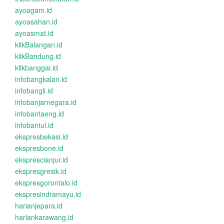
ayoagam.id
ayoasahan.id
ayoasmat.id
klikBalangan.id
klikBandung.id
klikbanggai.id
infobangkalan.id
infobangli.id
infobanjarnegara.id
infobantaeng.id
infobantul.id
ekspresbekasi.id
ekspresbone.id
eksprescianjur.id
ekspresgresik.id
ekspresgorontalo.id
ekspresindramayu.id
harianjepara.id
hariankarawang.id