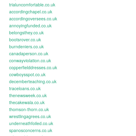
trialuncomfortable.co.uk
accordingchapel.co.uk
accordingoversees.co.uk
annoyingfunded.co.uk
belongsthey.co.uk
bootsrover.co.uk
burndeniers.co.uk
canadaperson.co.uk
conwayviolation.co.uk
copperfielddresses.co.uk
cowboysspot.co.uk
decemberteaching.co.uk
traceloans.co.uk
thenewsweek.co.uk
thecakewala.co.uk
thomson-thorn.co.uk
wrestlingagrees.co.uk
underneathfoiled.co.uk
spanosconcerns.co.uk