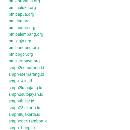
pmigorontalo.org
pmimaluku.org
pmipapua.org
pmiriau.org
pmimedan.org
pmipalembang.org
pmijogja.org
pmibandung.org
pmibogor.org
pmisurabaya.org
smpn2semarang.id
smpn4semarang.id
smpn14jkt.id
smpn2lumajang.id
smpn2sutojayan.id
smpn4blitar.id
smpn78jakarta.id
smpn88jakarta.id
smpnegeri1ambon.id
smpn1bangil.id