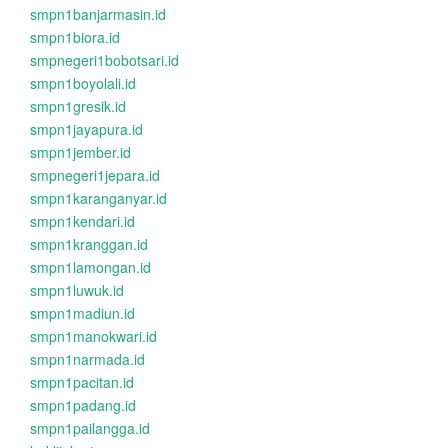
smpn1banjarmasin.id
smpn1biora.id
smpnegeri1bobotsari.id
smpn1boyolali.id
smpn1gresik.id
smpn1jayapura.id
smpn1jember.id
smpnegeri1jepara.id
smpn1karanganyar.id
smpn1kendari.id
smpn1kranggan.id
smpn1lamongan.id
smpn1luwuk.id
smpn1madiun.id
smpn1manokwari.id
smpn1narmada.id
smpn1pacitan.id
smpn1padang.id
smpn1pailangga.id