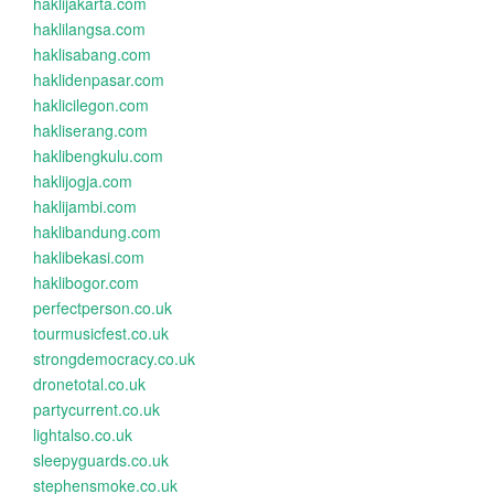
haklijakarta.com
haklilangsa.com
haklisabang.com
haklidenpasar.com
haklicilegon.com
hakliserang.com
haklibengkulu.com
haklijogja.com
haklijambi.com
haklibandung.com
haklibekasi.com
haklibogor.com
perfectperson.co.uk
tourmusicfest.co.uk
strongdemocracy.co.uk
dronetotal.co.uk
partycurrent.co.uk
lightalso.co.uk
sleepyguards.co.uk
stephensmoke.co.uk