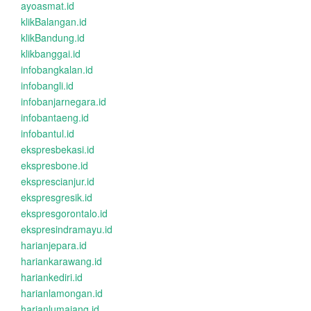
ayoasmat.id
klikBalangan.id
klikBandung.id
klikbanggai.id
infobangkalan.id
infobangli.id
infobanjarnegara.id
infobantaeng.id
infobantul.id
ekspresbekasi.id
ekspresbone.id
eksprescianjur.id
ekspresgresik.id
ekspresgorontalo.id
ekspresindramayu.id
harianjepara.id
hariankarawang.id
hariankediri.id
harianlamongan.id
harianlumajang.id