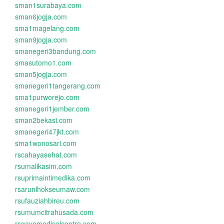
sman1surabaya.com
sman6jogja.com
sma1magelang.com
sman9jogja.com
smanegeri3bandung.com
smasutomo1.com
sman5jogja.com
smanegeri1tangerang.com
sma1purworejo.com
smanegeri1jember.com
sman2bekasi.com
smanegeri47jkt.com
sma1wonosari.com
rscahayasehat.com
rsumalikasim.com
rsuprimaintimedika.com
rsarunlhokseumaw.com
rsufauziahbireu.com
rsumumcitrahusada.com
rsgayomedicalcentre.com