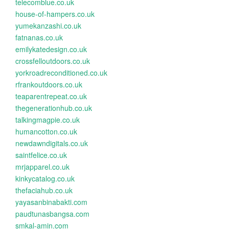
telecomblue.co.uk
house-of-hampers.co.uk
yumekanzashi.co.uk
fatnanas.co.uk
emilykatedesign.co.uk
crossfelloutdoors.co.uk
yorkroadreconditioned.co.uk
rfrankoutdoors.co.uk
teaparentrepeat.co.uk
thegenerationhub.co.uk
talkingmagpie.co.uk
humancotton.co.uk
newdawndigitals.co.uk
saintfelice.co.uk
mrjapparel.co.uk
kinkycatalog.co.uk
thefaciahub.co.uk
yayasanbinabakti.com
paudtunasbangsa.com
smkal-amin.com