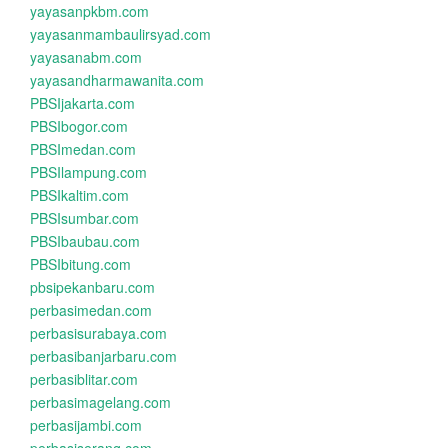
yayasanpkbm.com
yayasanmambaulirsyad.com
yayasanabm.com
yayasandharmawanita.com
PBSIjakarta.com
PBSIbogor.com
PBSImedan.com
PBSIlampung.com
PBSIkaltim.com
PBSIsumbar.com
PBSIbaubau.com
PBSIbitung.com
pbsipekanbaru.com
perbasimedan.com
perbasisurabaya.com
perbasibanjarbaru.com
perbasiblitar.com
perbasimagelang.com
perbasijambi.com