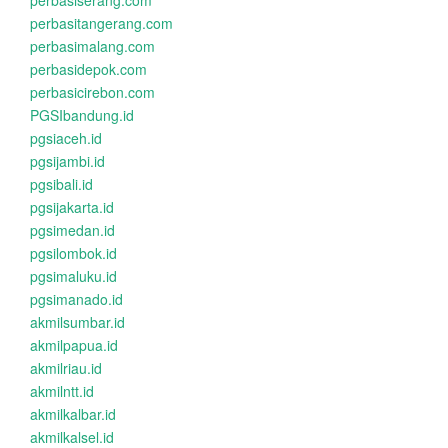
perbasiserang.com
perbasitangerang.com
perbasimalang.com
perbasidepok.com
perbasicirebon.com
PGSIbandung.id
pgsiaceh.id
pgsijambi.id
pgsibali.id
pgsijakarta.id
pgsimedan.id
pgsilombok.id
pgsimaluku.id
pgsimanado.id
akmilsumbar.id
akmilpapua.id
akmilriau.id
akmilntt.id
akmilkalbar.id
akmilkalsel.id