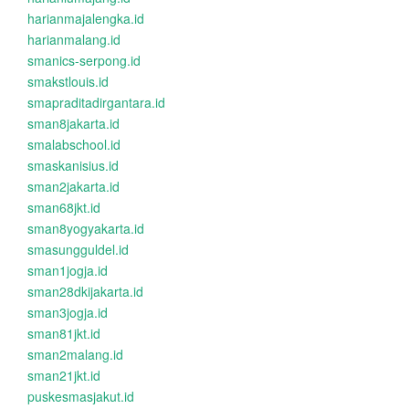
harianmajalengka.id
harianmalang.id
smanics-serpong.id
smakstlouis.id
smapraditadirgantara.id
sman8jakarta.id
smalabschool.id
smaskanisius.id
sman2jakarta.id
sman68jkt.id
sman8yogyakarta.id
smasungguldel.id
sman1jogja.id
sman28dkijakarta.id
sman3jogja.id
sman81jkt.id
sman2malang.id
sman21jkt.id
puskesmasjakut.id