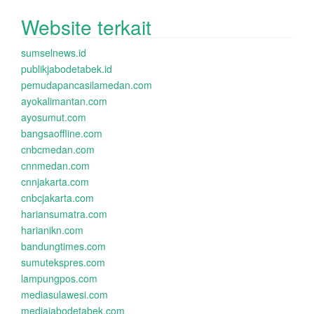
Website terkait
sumselnews.id
publikjabodetabek.id
pemudapancasilamedan.com
ayokalimantan.com
ayosumut.com
bangsaoffline.com
cnbcmedan.com
cnnmedan.com
cnnjakarta.com
cnbcjakarta.com
hariansumatra.com
harianikn.com
bandungtimes.com
sumutekspres.com
lampungpos.com
mediasulawesi.com
mediajabodetabek.com