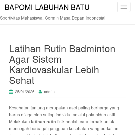
BAPOMI LABUHAN BATU
T
o
Sportivitas Mahasiswa, Cermin Masa Depan Indonesia!
g
g
l
e
Latihan Rutin Badminton
n
Agar Sistem
a
v
Kardiovaskular Lebih
i
Sehat
g
a
t
25/01/2026
admin
i
o
Kesehatan jantung merupakan aset paling berharga yang
n
harus dijaga oleh setiap individu melalui pola hidup aktif.
Melakukan
latihan rutin
fisik adalah cara terbaik untuk
mencegah berbagai gangguan kesehatan yang berkaitan