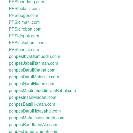
PRSIbandung.com
PRSIbekasi.com
PRSIbogor.com
PRSIcimahi.com
PRSIcirebon.com
PRSIdepok.com
PRSIsukabumi.com
PRSIbanjar.com
ponpesIhyaUlumuddin.com
ponpesJabalRahmah.com
ponpesDarulKhairat.com
ponpesDarulMuhsinin.com
ponpesNurulHudas.com
ponpesMadinatuddiniyahBabul.com
ponpesInsanMadani.com
ponpesBaitilHikmah.com
ponpesDarulHidayahul.com
ponpesMafatihussaadah.com
ponpesRaudhatulAla.com
ponpesLiqaurrahmah.com