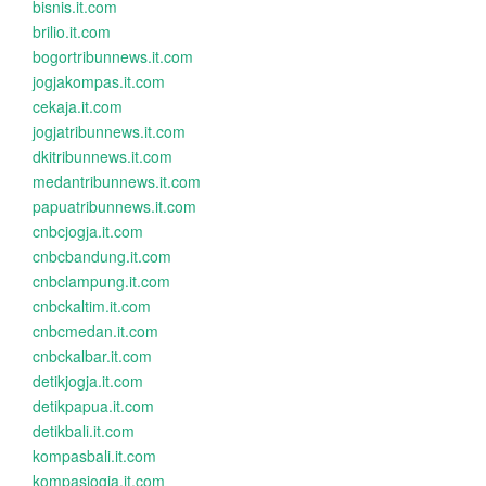
bisnis.it.com
brilio.it.com
bogortribunnews.it.com
jogjakompas.it.com
cekaja.it.com
jogjatribunnews.it.com
dkitribunnews.it.com
medantribunnews.it.com
papuatribunnews.it.com
cnbcjogja.it.com
cnbcbandung.it.com
cnbclampung.it.com
cnbckaltim.it.com
cnbcmedan.it.com
cnbckalbar.it.com
detikjogja.it.com
detikpapua.it.com
detikbali.it.com
kompasbali.it.com
kompasjogja.it.com