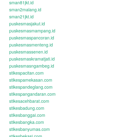
sman81jkt.id
sman2malang.id
sman21jkt.id
puskesmasjakut.id
puskesmasmampang.id
puskesmaspancoran.id
puskesmasmenteng.id
puskesmassenen.id
puskesmaskramatjati.id
puskesmasngambeg.id
stikespacitan.com
stikespamekasan.com
stikespandeglang.com
stikespangandaran.com
stikesacehbarat.com
stikesbadung.com
stikesbanggai.com
stikesbangka.com
stikesbanyumas.com
stikesbekasi.com