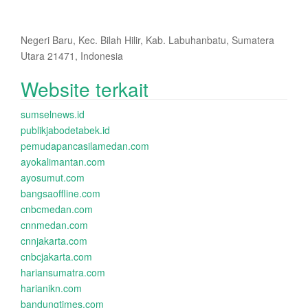
Negeri Baru, Kec. Bilah Hilir, Kab. Labuhanbatu, Sumatera
Utara 21471, Indonesia
Website terkait
sumselnews.id
publikjabodetabek.id
pemudapancasilamedan.com
ayokalimantan.com
ayosumut.com
bangsaoffline.com
cnbcmedan.com
cnnmedan.com
cnnjakarta.com
cnbcjakarta.com
hariansumatra.com
harianikn.com
bandungtimes.com