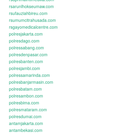
rsarunlhokseumaw.com
rsufauziahbireu.com
rsumumcitrahusada.com
rsgayomedicalcentre.com
polresjakarta.com
polresdago.com
polressabang.com
polresdenpasar.com
polresbanten.com
polresjambi.com
polressamarinda.com
polresbanjarmasin.com
polresbatam.com
polresambon.com
polresbima.com
polresmataram.com
polresdumai.com
antamjakarta.com
antambekasi.com