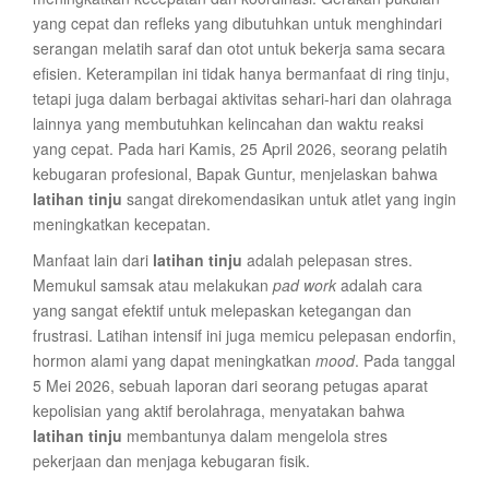
yang cepat dan refleks yang dibutuhkan untuk menghindari
serangan melatih saraf dan otot untuk bekerja sama secara
efisien. Keterampilan ini tidak hanya bermanfaat di ring tinju,
tetapi juga dalam berbagai aktivitas sehari-hari dan olahraga
lainnya yang membutuhkan kelincahan dan waktu reaksi
yang cepat. Pada hari Kamis, 25 April 2026, seorang pelatih
kebugaran profesional, Bapak Guntur, menjelaskan bahwa
latihan tinju
sangat direkomendasikan untuk atlet yang ingin
meningkatkan kecepatan.
Manfaat lain dari
latihan tinju
adalah pelepasan stres.
Memukul samsak atau melakukan
pad work
adalah cara
yang sangat efektif untuk melepaskan ketegangan dan
frustrasi. Latihan intensif ini juga memicu pelepasan endorfin,
hormon alami yang dapat meningkatkan
mood
. Pada tanggal
5 Mei 2026, sebuah laporan dari seorang petugas aparat
kepolisian yang aktif berolahraga, menyatakan bahwa
latihan tinju
membantunya dalam mengelola stres
pekerjaan dan menjaga kebugaran fisik.