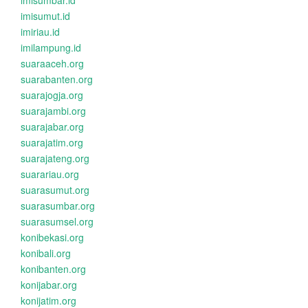
imisumbar.id
imisumut.id
imiriau.id
imilampung.id
suaraaceh.org
suarabanten.org
suarajogja.org
suarajambi.org
suarajabar.org
suarajatim.org
suarajateng.org
suarariau.org
suarasumut.org
suarasumbar.org
suarasumsel.org
konibekasi.org
konibali.org
konibanten.org
konijabar.org
konijatim.org