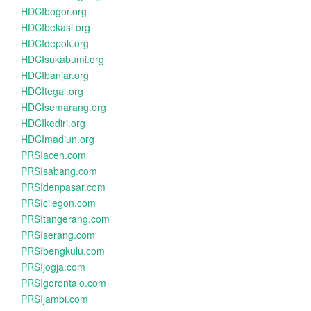
HDCIbogor.org
HDCIbekasi.org
HDCIdepok.org
HDCIsukabumi.org
HDCIbanjar.org
HDCItegal.org
HDCIsemarang.org
HDCIkediri.org
HDCImadiun.org
PRSIaceh.com
PRSIsabang.com
PRSIdenpasar.com
PRSIcilegon.com
PRSItangerang.com
PRSIserang.com
PRSIbengkulu.com
PRSIjogja.com
PRSIgorontalo.com
PRSIjambi.com