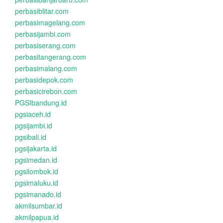
perbasiblitar.com
perbasimagelang.com
perbasijambi.com
perbasiserang.com
perbasitangerang.com
perbasimalang.com
perbasidepok.com
perbasicirebon.com
PGSIbandung.id
pgsiaceh.id
pgsijambi.id
pgsibali.id
pgsijakarta.id
pgsimedan.id
pgsilombok.id
pgsimaluku.id
pgsimanado.id
akmilsumbar.id
akmilpapua.id