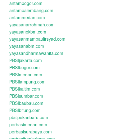
antambogor.com
antampalembang.com
antammedan.com
yayasanarrohmah.com
yayasanpkbm.com
yayasanmambaulirsyad.com
yayasanabm.com
yayasandharmawanita.com
PBSIjakarta.com
PBSIbogor.com
PBSImedan.com
PBSIlampung.com
PBSIkaltim.com
PBSIsumbar.com
PBSIbaubau.com
PBSIbitung.com
pbsipekanbaru.com
perbasimedan.com
perbasisurabaya.com
perbasibanjarbaru.com