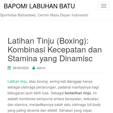
BAPOMI LABUHAN BATU
T
o
Sportivitas Mahasiswa, Cermin Masa Depan Indonesia!
g
g
l
e
Latihan Tinju (Boxing):
n
Kombinasi Kecepatan dan
a
v
Stamina yang Dinamisc
i
g
08/09/2025
admin
a
t
Latihan tinju
, atau
boxing
, sering kali dianggap hanya
i
sebagai olahraga pertarungan, padahal manfaatnya bagi
o
kebugaran jauh lebih luas. Sebagai
berlatihan
tinju
, ini
n
adalah kombinasi sempurna antara kecepatan, kekuatan,
dan stamina, menjadikannya salah satu olahraga
full-body
yang paling dinamis dan efektif. Gerakan yang cepat,