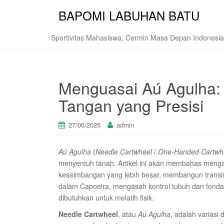
BAPOMI LABUHAN BATU
Sportivitas Mahasiswa, Cermin Masa Depan Indonesia
Menguasai Aú Agulha:
Tangan yang Presisi
27/06/2025
admin
Aú Agulha
(
Needle Cartwheel
/
One-Handed Cartwh
menyentuh tanah. Artikel ini akan membahas men
keseimbangan yang lebih besar, membangun transi
dalam Capoeira, mengasah kontrol tubuh dan fondas
dibutuhkan untuk melatih fisik.
Needle Cartwheel
, atau
Aú Agulha
, adalah variasi 