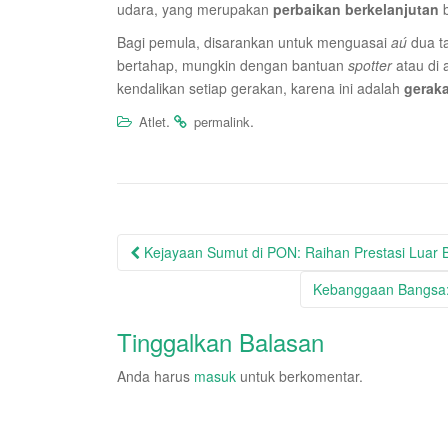
udara, yang merupakan
perbaikan berkelanjutan
b
Bagi pemula, disarankan untuk menguasai
aú
dua ta
bertahap, mungkin dengan bantuan
spotter
atau di 
kendalikan setiap gerakan, karena ini adalah
geraka
.
.
Atlet
permalink
Post
Kejayaan Sumut di PON: Raihan Prestasi Luar 
navigation
Kebanggaan Bangsa: 
Tinggalkan Balasan
Anda harus
masuk
untuk berkomentar.