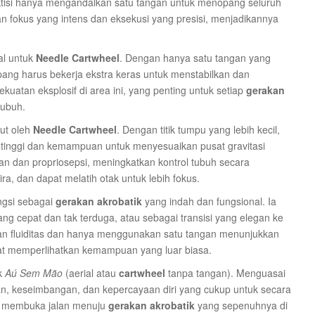
isi hanya mengandalkan satu tangan untuk menopang seluruh
n fokus yang intens dan eksekusi yang presisi, menjadikannya
al untuk
Needle Cartwheel
. Dengan hanya satu tangan yang
pang harus bekerja ekstra keras untuk menstabilkan dan
atan eksplosif di area ini, yang penting untuk setiap
gerakan
tubuh.
ut oleh
Needle Cartwheel
. Dengan titik tumpu yang lebih kecil,
ih tinggi dan kemampuan untuk menyesuaikan pusat gravitasi
an dan propriosepsi, meningkatkan kontrol tubuh secara
a, dan dapat melatih otak untuk lebih fokus.
ngsi sebagai
gerakan akrobatik
yang indah dan fungsional. Ia
g cepat dan tak terduga, atau sebagai transisi yang elegan ke
n fluiditas dan hanya menggunakan satu tangan menunjukkan
pat memperlihatkan kemampuan yang luar biasa.
k
Aú Sem Mão
(aerial atau
cartwheel
tanpa tangan). Menguasai
an, keseimbangan, dan kepercayaan diri yang cukup untuk secara
, membuka jalan menuju
gerakan akrobatik
yang sepenuhnya di