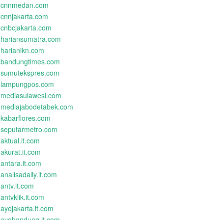
cnnmedan.com
cnnjakarta.com
cnbcjakarta.com
hariansumatra.com
harianikn.com
bandungtimes.com
sumutekspres.com
lampungpos.com
mediasulawesi.com
mediajabodetabek.com
kabarflores.com
seputarmetro.com
aktual.it.com
akurat.it.com
antara.it.com
analisadaily.it.com
antv.it.com
antvklik.it.com
ayojakarta.it.com
ayobandung.it.com