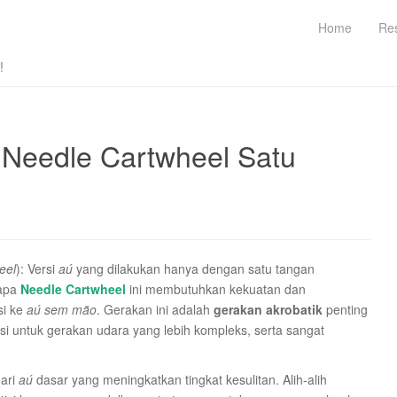
Home
Re
!
 Needle Cartwheel Satu
eel
): Versi
aú
yang dilakukan hanya dengan satu tangan
gapa
Needle Cartwheel
ini membutuhkan kekuatan dan
si ke
aú sem mão
. Gerakan ini adalah
gerakan akrobatik
penting
i untuk gerakan udara yang lebih kompleks, serta sangat
dari
aú
dasar yang meningkatkan tingkat kesulitan. Alih-alih