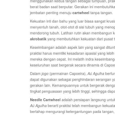
menggunakan kedua tangan sebagai tumpuan, prakt
berat badan saat berputar. Gerakan ini membutuhka
jembatan penting menuju
cartwheel
tanpa tangan.
Kekuatan inti dan bahu yang luar biasa sangat krusi
menyentuh tanah, otot-otot di sisi tubuh yang meno
mendorong tubuh. Latihan rutin akan membangun keku
akrobatik
yang membutuhkan kekuatan dari pusat 
Keseimbangan adalah aspek lain yang sangat ditunt
praktisi harus memiliki kesadaran spasial yang leb
mereka dengan cepat. Ini melatih indra keseimbang
keseluruhan saat bergerak secara dinamis di Capoeir
Dalam
jogo
(permainan Capoeira),
Aú Agulha
berfu
dapat digunakan sebagai penghindaran serangan yan
gerakan lain. Kemampuannya untuk bergerak denga
tingkat penguasaan yang lebih tinggi, sehingga da
Needle Cartwheel
adalah persiapan langsung untu
Aú Agulha
berarti praktisi telah membangun kekuat
bertahap mengurangi ketergantungan pada tangan