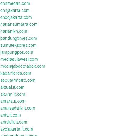
cnnmedan.com
cnnjakarta.com
cnbcjakarta.com
hariansumatra.com
harianikn.com
bandungtimes.com
sumutekspres.com
lampungpos.com
mediasulawesi.com
mediajabodetabek.com
kabarflores.com
seputarmetro.com
aktual.it.com
akurat.it.com
antara.it.com
analisadaily.it.com
antv.it.com
antvklik.it.com
ayojakarta.it.com
ayobandung.it.com