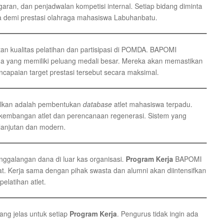
ggaran, dan penjadwalan kompetisi internal. Setiap bidang diminta
ua demi prestasi olahraga mahasiswa Labuhanbatu.
an kualitas pelatihan dan partisipasi di POMDA. BAPOMI
a yang memiliki peluang medali besar. Mereka akan memastikan
apaian target prestasi tersebut secara maksimal.
ulkan adalah pembentukan
database
atlet mahasiswa terpadu.
embangan atlet dan perencanaan regenerasi. Sistem yang
elanjutan dan modern.
ggalangan dana di luar kas organisasi.
Program Kerja
BAPOMI
. Kerja sama dengan pihak swasta dan alumni akan diintensifkan
latihan atlet.
ang jelas untuk setiap
Program Kerja
. Pengurus tidak ingin ada