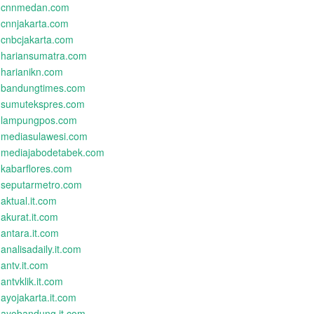
cnnmedan.com
cnnjakarta.com
cnbcjakarta.com
hariansumatra.com
harianikn.com
bandungtimes.com
sumutekspres.com
lampungpos.com
mediasulawesi.com
mediajabodetabek.com
kabarflores.com
seputarmetro.com
aktual.it.com
akurat.it.com
antara.it.com
analisadaily.it.com
antv.it.com
antvklik.it.com
ayojakarta.it.com
ayobandung.it.com