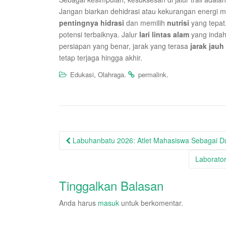
Jangan biarkan dehidrasi atau kekurangan energ
pentingnya hidrasi
dan memilih
nutrisi
yang tepat
potensi terbaiknya. Jalur
lari lintas alam
yang indah
persiapan yang benar, jarak yang terasa
jarak jauh
tetap terjaga hingga akhir.
,
.
.
Edukasi
Olahraga
permalink
Post
Labuhanbatu 2026: Atlet Mahasiswa Sebagai Du
navigation
Laborato
Tinggalkan Balasan
Anda harus
masuk
untuk berkomentar.