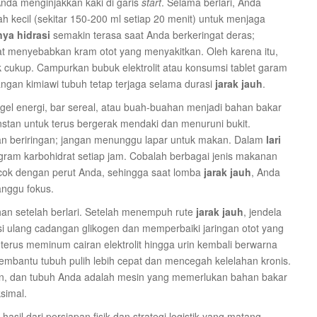
nda menginjakkan kaki di garis
start
. Selama berlari, Anda
 kecil (sekitar 150-200 ml setiap 20 menit) untuk menjaga
ya hidrasi
semakin terasa saat Anda berkeringat deras;
apat menyebabkan kram otot yang menyakitkan. Oleh karena itu,
dak cukup. Campurkan bubuk elektrolit atau konsumsi tablet garam
ngan kimiawi tubuh tetap terjaga selama durasi
jarak jauh
.
gel energi, bar sereal, atau buah-buahan menjadi bahan bakar
tan untuk terus bergerak mendaki dan menuruni bukit.
lan beriringan; jangan menunggu lapar untuk makan. Dalam
lari
ram karbohidrat setiap jam. Cobalah berbagai jenis makanan
ocok dengan perut Anda, sehingga saat lomba
jarak jauh
, Anda
nggu fokus.
han setelah berlari. Setelah menempuh rute
jarak jauh
, jendela
si ulang cadangan glikogen dan memperbaiki jaringan otot yang
 terus meminum cairan elektrolit hingga urin kembali berwarna
embantu tubuh pulih lebih cepat dan mencegah kelelahan kronis.
n, dan tubuh Anda adalah mesin yang memerlukan bahan bakar
simal.
hasil dari persiapan fisik dan strategi logistik yang matang.