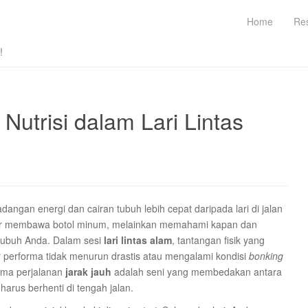
Home
Re
!
Nutrisi dalam Lari Lintas
angan energi dan cairan tubuh lebih cepat daripada lari di jalan
r membawa botol minum, melainkan memahami kapan dan
tubuh Anda. Dalam sesi
lari lintas alam
, tantangan fisik yang
 performa tidak menurun drastis atau mengalami kondisi
bonking
lama perjalanan
jarak jauh
adalah seni yang membedakan antara
arus berhenti di tengah jalan.