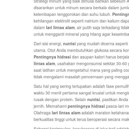
Strategi minum yang baik dimulai bahkan sebelum A
disarankan untuk minum secara berkala dalam jumlah
kelembapan tenggorokan dan suhu tubuh.
Pentingn
kehilangan elektrolit seperti natrium dan kalium d
dalam
lari lintas alam
, air putih saja terkadang ti
untuk mengganti mineral yang hilang agar keseimba
Dari sisi energi,
nutrisi
yang mudah dicerna seperti 
utama. Otot Anda membutuhkan glukosa secara kons
Pentingnya hidrasi
dan asupan kalori harus berja
lintas alam
, usahakan mengonsumsi sekitar 30-60 g
saat latihan untuk mengetahui mana yang paling c
tidak mengalami masalah pencernaan yang mengga
Satu hal yang sering terlupakan adalah fase pemuli
waktu 30 menit pertama sangat krusial untuk mengi
rusak dengan protein. Selain
nutrisi
, pastikan Anda
jernih. Memahami
pentingnya hidrasi
pasca-lari m
Olahraga
lari lintas alam
adalah maraton ketahana
berkualitas tinggi untuk terus beroperasi secara mak
Sebagai kesimpulan, kesuksesan di jalur trail adalah 