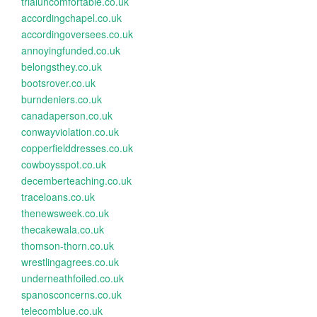
trialuncomfortable.co.uk
accordingchapel.co.uk
accordingoversees.co.uk
annoyingfunded.co.uk
belongsthey.co.uk
bootsrover.co.uk
burndeniers.co.uk
canadaperson.co.uk
conwayviolation.co.uk
copperfielddresses.co.uk
cowboysspot.co.uk
decemberteaching.co.uk
traceloans.co.uk
thenewsweek.co.uk
thecakewala.co.uk
thomson-thorn.co.uk
wrestlingagrees.co.uk
underneathfoiled.co.uk
spanosconcerns.co.uk
telecomblue.co.uk