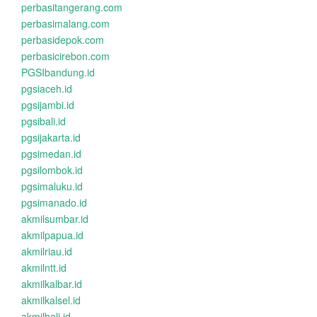
perbasitangerang.com
perbasimalang.com
perbasidepok.com
perbasicirebon.com
PGSIbandung.id
pgsiaceh.id
pgsijambi.id
pgsibali.id
pgsijakarta.id
pgsimedan.id
pgsilombok.id
pgsimaluku.id
pgsimanado.id
akmilsumbar.id
akmilpapua.id
akmilriau.id
akmilntt.id
akmilkalbar.id
akmilkalsel.id
akmilbali.id