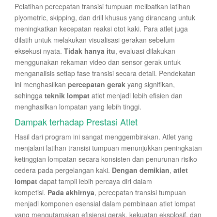
Pelatihan percepatan transisi tumpuan melibatkan latihan
plyometric, skipping, dan drill khusus yang dirancang untuk
meningkatkan kecepatan reaksi otot kaki. Para atlet juga
dilatih untuk melakukan visualisasi gerakan sebelum
eksekusi nyata.
Tidak hanya itu
, evaluasi dilakukan
menggunakan rekaman video dan sensor gerak untuk
menganalisis setiap fase transisi secara detail. Pendekatan
ini menghasilkan
percepatan gerak
yang signifikan,
sehingga
teknik lompat
atlet menjadi lebih efisien dan
menghasilkan lompatan yang lebih tinggi.
Dampak terhadap Prestasi Atlet
Hasil dari program ini sangat menggembirakan. Atlet yang
menjalani latihan transisi tumpuan menunjukkan peningkatan
ketinggian lompatan secara konsisten dan penurunan risiko
cedera pada pergelangan kaki.
Dengan demikian
,
atlet
lompat
dapat tampil lebih percaya diri dalam
kompetisi.
Pada akhirnya
, percepatan transisi tumpuan
menjadi komponen esensial dalam pembinaan atlet lompat
yang mengutamakan efisiensi gerak, kekuatan eksplosif, dan