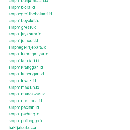
smpn1banjarmasin.id
smpn1biora.id
smpnegeri1bobotsari.id
smpn1boyolali.id
smpn1gresik.id
smpn1jayapura.id
smpn1jember.id
smpnegeri1jepara.id
smpn1karanganyar.id
smpn1kendari.id
smpn1kranggan.id
smpn1lamongan.id
smpn1luwuk.id
smpn1madiun.id
smpn1manokwari.id
smpn1narmada.id
smpn1pacitan.id
smpn1padang.id
smpn1pailangga.id
haklijakarta.com