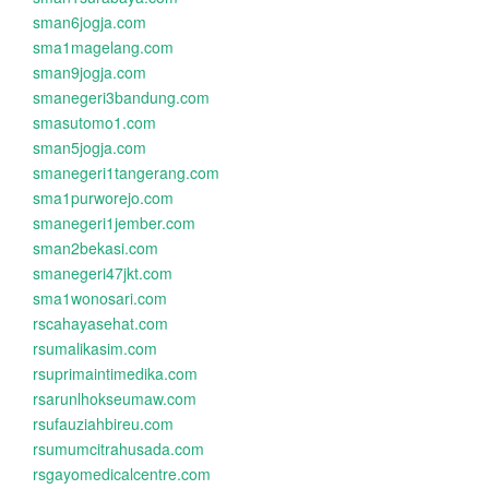
sman6jogja.com
sma1magelang.com
sman9jogja.com
smanegeri3bandung.com
smasutomo1.com
sman5jogja.com
smanegeri1tangerang.com
sma1purworejo.com
smanegeri1jember.com
sman2bekasi.com
smanegeri47jkt.com
sma1wonosari.com
rscahayasehat.com
rsumalikasim.com
rsuprimaintimedika.com
rsarunlhokseumaw.com
rsufauziahbireu.com
rsumumcitrahusada.com
rsgayomedicalcentre.com