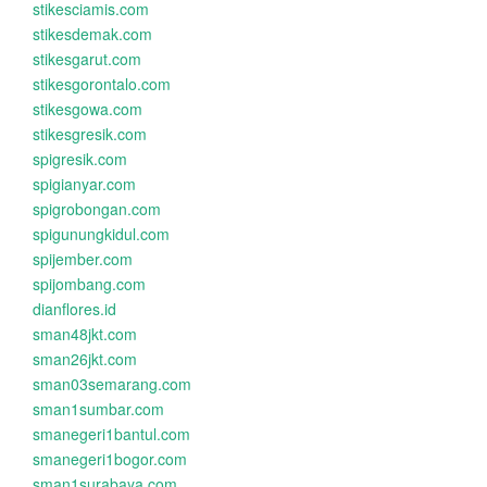
stikesciamis.com
stikesdemak.com
stikesgarut.com
stikesgorontalo.com
stikesgowa.com
stikesgresik.com
spigresik.com
spigianyar.com
spigrobongan.com
spigunungkidul.com
spijember.com
spijombang.com
dianflores.id
sman48jkt.com
sman26jkt.com
sman03semarang.com
sman1sumbar.com
smanegeri1bantul.com
smanegeri1bogor.com
sman1surabaya.com