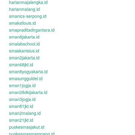
harianmajalengka.id
harianmalang.id
smanics-serpong.id
smakstlouis.id
smapraditadirgantara.id
sman8jakarta.id
smalabschool.id
smaskanisius.id
sman2jakarta.id
sman68jkt.id
sman8yogyakarta.id
smasungguldel.id
sman1jogja.id
sman28dkijakarta.id
sman3jogja.id
sman81jkt.id
sman2malang.id
sman21jkt.id
puskesmasjakut.id
puskesmasmampang.id