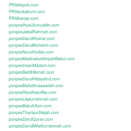
PRSIdepok.com
PRSIsukabumi.com
PRSIbanjar.com
ponpesIhyaUlumuddin.com
ponpesJabalRahmah.com
ponpesDarulKhairat.com
ponpesDarulMuhsinin.com
ponpesNurulHudas.com
ponpesMadinatuddiniyahBabul.com
ponpesInsanMadani.com
ponpesBaitilHikmah.com
ponpesDarulHidayahul.com
ponpesMafatihussaadah.com
ponpesRaudhatulAla.com
ponpesLiqaurrahmah.com
ponpesBabulUlum.com
ponpesThariqunNajah.com
ponpesDarulQuran.com
ponpesDarulMifathurrahmah.com