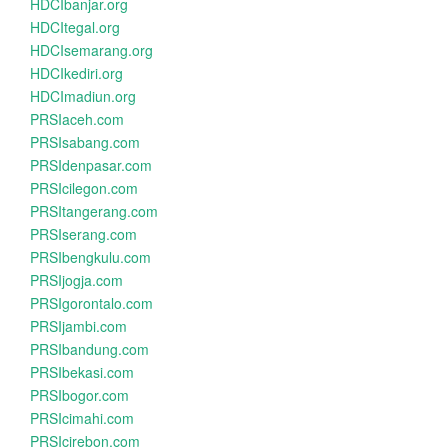
HDCIbanjar.org
HDCItegal.org
HDCIsemarang.org
HDCIkediri.org
HDCImadiun.org
PRSIaceh.com
PRSIsabang.com
PRSIdenpasar.com
PRSIcilegon.com
PRSItangerang.com
PRSIserang.com
PRSIbengkulu.com
PRSIjogja.com
PRSIgorontalo.com
PRSIjambi.com
PRSIbandung.com
PRSIbekasi.com
PRSIbogor.com
PRSIcimahi.com
PRSIcirebon.com