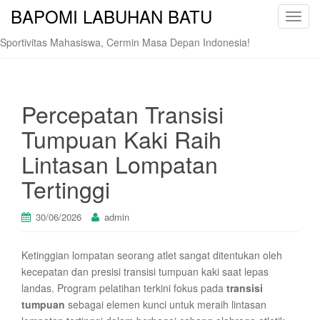
BAPOMI LABUHAN BATU
T
o
Sportivitas Mahasiswa, Cermin Masa Depan Indonesia!
g
g
l
e
Percepatan Transisi
n
Tumpuan Kaki Raih
a
v
Lintasan Lompatan
i
Tertinggi
g
a
t
30/06/2026
admin
i
o
Ketinggian lompatan seorang atlet sangat ditentukan oleh
n
kecepatan dan presisi transisi tumpuan kaki saat lepas
landas. Program pelatihan terkini fokus pada
transisi
tumpuan
sebagai elemen kunci untuk meraih lintasan