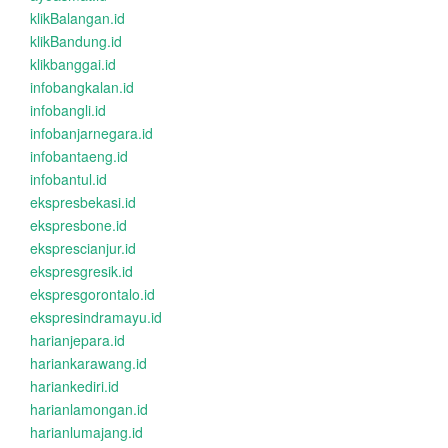
klikBalangan.id
klikBandung.id
klikbanggai.id
infobangkalan.id
infobangli.id
infobanjarnegara.id
infobantaeng.id
infobantul.id
ekspresbekasi.id
ekspresbone.id
eksprescianjur.id
ekspresgresik.id
ekspresgorontalo.id
ekspresindramayu.id
harianjepara.id
hariankarawang.id
hariankediri.id
harianlamongan.id
harianlumajang.id