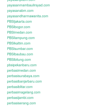
yayasanmambaulirsyad.com
yayasanabm.com
yayasandharmawanita.com
PBSIjakarta.com
PBSIbogor.com
PBSImedan.com
PBSIlampung.com
PBSIkaltim.com
PBSIsumbar.com
PBSIbaubau.com
PBSIbitung.com
pbsipekanbaru.com
perbasimedan.com
perbasisurabaya.com
perbasibanjarbaru.com
perbasiblitar.com
perbasimagelang.com
perbasijambi.com
perbasiserang.com