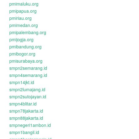
pmimaluku.org
pmipapua.org
pmiriau.org
pmimedan.org
pmipalembang.org
pmijogja.org
pmibandung.org
pmibogor.org
pmisurabaya.org
smpn2semarang.id
smpn4semarang.id
smpn14jkt.id
smpn2lumajang.id
smpn2sutojayan.id
smpn4blitar.id
smpn78jakarta.id
smpn88jakarta.id
smpnegeri1ambon.id
smpn1bangil.id