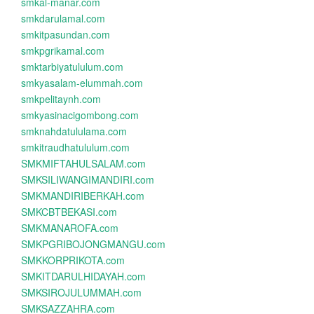
smkal-manar.com
smkdarulamal.com
smkitpasundan.com
smkpgrikamal.com
smktarbiyatululum.com
smkyasalam-elummah.com
smkpelitaynh.com
smkyasinacigombong.com
smknahdatululama.com
smkitraudhatululum.com
SMKMIFTAHULSALAM.com
SMKSILIWANGIMANDIRI.com
SMKMANDIRIBERKAH.com
SMKCBTBEKASI.com
SMKMANAROFA.com
SMKPGRIBOJONGMANGU.com
SMKKORPRIKOTA.com
SMKITDARULHIDAYAH.com
SMKSIROJULUMMAH.com
SMKSAZZAHRA.com