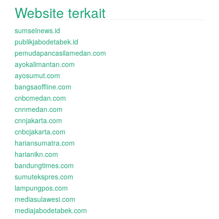
Website terkait
sumselnews.id
publikjabodetabek.id
pemudapancasilamedan.com
ayokalimantan.com
ayosumut.com
bangsaoffline.com
cnbcmedan.com
cnnmedan.com
cnnjakarta.com
cnbcjakarta.com
hariansumatra.com
harianikn.com
bandungtimes.com
sumutekspres.com
lampungpos.com
mediasulawesi.com
mediajabodetabek.com