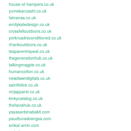
house-of-hampers.co.uk
yumekanzashi.co.uk
fatnanas.co.uk
emilykatedesign.co.uk
crossfelloutdoors.co.uk
yorkroadreconditioned.co.uk
rfrankoutdoors.co.uk
teaparentrepeat.co.uk
thegenerationhub.co.uk
talkingmagpie.co.uk
humancotton.co.uk
newdawndigitals.co.uk
saintfelice.co.uk
mrjapparel.co.uk
kinkycatalog.co.uk
thefaciahub.co.uk
yayasanbinabakti.com
paudtunasbangsa.com
smkal-amin.com