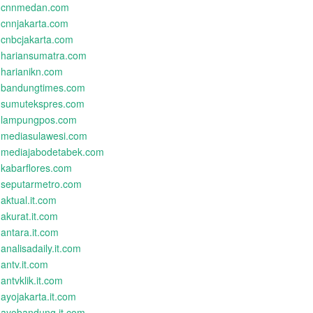
cnnmedan.com
cnnjakarta.com
cnbcjakarta.com
hariansumatra.com
harianikn.com
bandungtimes.com
sumutekspres.com
lampungpos.com
mediasulawesi.com
mediajabodetabek.com
kabarflores.com
seputarmetro.com
aktual.it.com
akurat.it.com
antara.it.com
analisadaily.it.com
antv.it.com
antvklik.it.com
ayojakarta.it.com
ayobandung.it.com