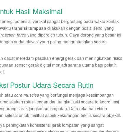
untuk Hasil Maksimal
i energi potensial vertikal sangat bergantung pada waktu kontak
 waktu
transisi tumpuan
dilakukan dengan posisi sendi yang
reaction force
yang diperoleh tubuh. Gaya dorong yang besar ini
dengan sudut elevasi yang paling menguntungkan secara
uan dapat meredam pasokan energi gerak dan meningkatkan risiko
gunaan sensor gerak digital menjadi sarana utama bagi pelatih
et.
ksi Postur Udara Secara Rutin
buh atau
core muscles
yang berfungsi menjaga keseimbangan
uk melakukan rotasi lengan dan tungkai kaki secara terkoordinasi
gurangi jarak jangkauan lompatan. Data rekaman video
an selesai untuk melihat aspek kekurangan teknis secara objektif.
ya peningkatan konsistensi jarak lompatan yang sangat
n dalam mengadopsi sains olahraga ini menempatkan tim daerah