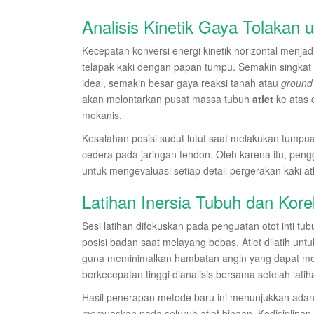
Analisis Kinetik Gaya Tolakan 
Kecepatan konversi energi kinetik horizontal menjad
telapak kaki dengan papan tumpu. Semakin singkat
ideal, semakin besar gaya reaksi tanah atau
ground 
akan melontarkan pusat massa tubuh
atlet
ke atas 
mekanis.
Kesalahan posisi sudut lutut saat melakukan tump
cedera pada jaringan tendon. Oleh karena itu, peng
untuk mengevaluasi setiap detail pergerakan kaki atl
Latihan Inersia Tubuh dan Kore
Sesi latihan difokuskan pada penguatan otot inti tu
posisi badan saat melayang bebas. Atlet dilatih unt
guna meminimalkan hambatan angin yang dapat men
berkecepatan tinggi dianalisis bersama setelah latih
Hasil penerapan metode baru ini menunjukkan adan
memuaskan pada seluruh atlet binaan. Kedisiplina