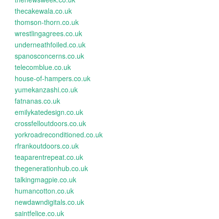
thecakewala.co.uk
thomson-thorn.co.uk
wrestlingagrees.co.uk
underneathfoiled.co.uk
spanosconcerns.co.uk
telecomblue.co.uk
house-of-hampers.co.uk
yumekanzashi.co.uk
fatnanas.co.uk
emilykatedesign.co.uk
crossfelloutdoors.co.uk
yorkroadreconditioned.co.uk
rfrankoutdoors.co.uk
teaparentrepeat.co.uk
thegenerationhub.co.uk
talkingmagpie.co.uk
humancotton.co.uk
newdawndigitals.co.uk
saintfelice.co.uk