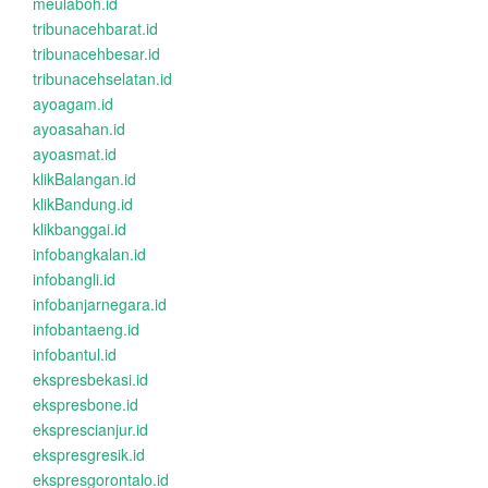
meulaboh.id
tribunacehbarat.id
tribunacehbesar.id
tribunacehselatan.id
ayoagam.id
ayoasahan.id
ayoasmat.id
klikBalangan.id
klikBandung.id
klikbanggai.id
infobangkalan.id
infobangli.id
infobanjarnegara.id
infobantaeng.id
infobantul.id
ekspresbekasi.id
ekspresbone.id
eksprescianjur.id
ekspresgresik.id
ekspresgorontalo.id