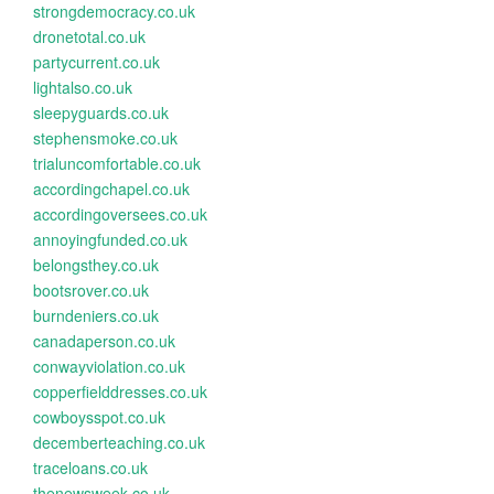
strongdemocracy.co.uk
dronetotal.co.uk
partycurrent.co.uk
lightalso.co.uk
sleepyguards.co.uk
stephensmoke.co.uk
trialuncomfortable.co.uk
accordingchapel.co.uk
accordingoversees.co.uk
annoyingfunded.co.uk
belongsthey.co.uk
bootsrover.co.uk
burndeniers.co.uk
canadaperson.co.uk
conwayviolation.co.uk
copperfielddresses.co.uk
cowboysspot.co.uk
decemberteaching.co.uk
traceloans.co.uk
thenewsweek.co.uk