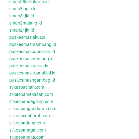
sman28dkijakarta.id
sman3jogja.id
sman81jkt.id
sman2malang.id
sman21jkt.id
puskesmasjakut.id
puskesmasmampang.id
puskesmaspancoran.id
puskesmasmenteng.id
puskesmassenen.id
puskesmaskramatjati.id
puskesmasngambeg.id
stikespacitan.com
stikespamekasan.com
stikespandeglang.com
stikespangandaran.com
stikesacehbarat.com
stikesbadung.com
stikesbanggai.com
stikesbangka.com