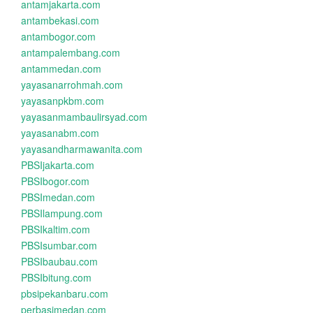
antamjakarta.com
antambekasi.com
antambogor.com
antampalembang.com
antammedan.com
yayasanarrohmah.com
yayasanpkbm.com
yayasanmambaulirsyad.com
yayasanabm.com
yayasandharmawanita.com
PBSIjakarta.com
PBSIbogor.com
PBSImedan.com
PBSIlampung.com
PBSIkaltim.com
PBSIsumbar.com
PBSIbaubau.com
PBSIbitung.com
pbsipekanbaru.com
perbasimedan.com