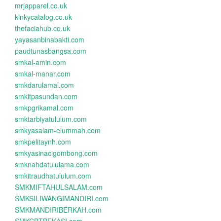
mrjapparel.co.uk
kinkycatalog.co.uk
thefaciahub.co.uk
yayasanbinabakti.com
paudtunasbangsa.com
smkal-amin.com
smkal-manar.com
smkdarulamal.com
smkitpasundan.com
smkpgrikamal.com
smktarbiyatululum.com
smkyasalam-elummah.com
smkpelitaynh.com
smkyasinacigombong.com
smknahdatululama.com
smkitraudhatululum.com
SMKMIFTAHULSALAM.com
SMKSILIWANGIMANDIRI.com
SMKMANDIRIBERKAH.com