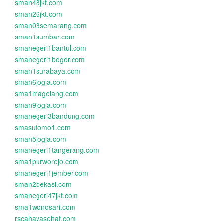
sman48jkt.com
sman26jkt.com
sman03semarang.com
sman1sumbar.com
smanegeri1bantul.com
smanegeri1bogor.com
sman1surabaya.com
sman6jogja.com
sma1magelang.com
sman9jogja.com
smanegeri3bandung.com
smasutomo1.com
sman5jogja.com
smanegeri1tangerang.com
sma1purworejo.com
smanegeri1jember.com
sman2bekasi.com
smanegeri47jkt.com
sma1wonosari.com
rscahayasehat.com