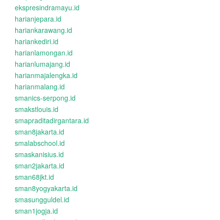
ekspresindramayu.id
harianjepara.id
hariankarawang.id
hariankediri.id
harianlamongan.id
harianlumajang.id
harianmajalengka.id
harianmalang.id
smanics-serpong.id
smakstlouis.id
smapraditadirgantara.id
sman8jakarta.id
smalabschool.id
smaskanisius.id
sman2jakarta.id
sman68jkt.id
sman8yogyakarta.id
smasungguldel.id
sman1jogja.id