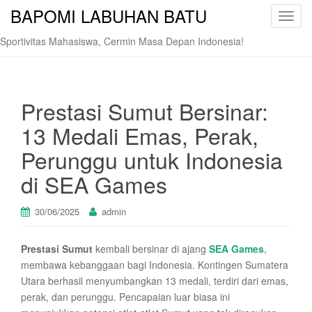
BAPOMI LABUHAN BATU
T
o
Sportivitas Mahasiswa, Cermin Masa Depan Indonesia!
g
g
l
e
Prestasi Sumut Bersinar:
n
13 Medali Emas, Perak,
a
v
Perunggu untuk Indonesia
i
di SEA Games
g
a
t
30/06/2025
admin
i
o
Prestasi Sumut
kembali bersinar di ajang
SEA Games
,
n
membawa kebanggaan bagi Indonesia. Kontingen Sumatera
Utara berhasil menyumbangkan 13 medali, terdiri dari emas,
perak, dan perunggu. Pencapaian luar biasa ini