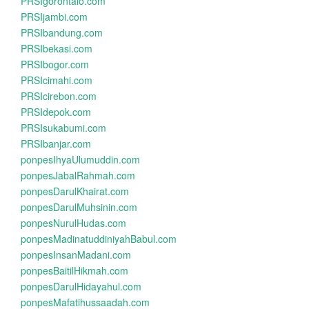
PRSIgorontalo.com
PRSIjambi.com
PRSIbandung.com
PRSIbekasi.com
PRSIbogor.com
PRSIcimahi.com
PRSIcirebon.com
PRSIdepok.com
PRSIsukabumi.com
PRSIbanjar.com
ponpesIhyaUlumuddin.com
ponpesJabalRahmah.com
ponpesDarulKhairat.com
ponpesDarulMuhsinin.com
ponpesNurulHudas.com
ponpesMadinatuddiniyahBabul.com
ponpesInsanMadani.com
ponpesBaitilHikmah.com
ponpesDarulHidayahul.com
ponpesMafatihussaadah.com