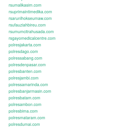
rsumalikasim.com
rsuprimaintimedika.com
rsarunlhokseumaw.com
rsufauziahbireu.com
rsumumcitrahusada.com
rsgayomedicalcentre.com
polresjakarta.com
polresdago.com
polressabang.com
polresdenpasar.com
polresbanten.com
polresjambi.com
polressamarinda.com
polresbanjarmasin.com
polresbatam.com
polresambon.com
polresbima.com
polresmataram.com
polresdumai.com