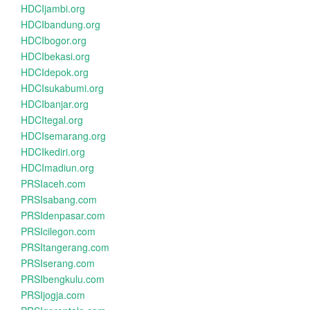
HDCIjambi.org
HDCIbandung.org
HDCIbogor.org
HDCIbekasi.org
HDCIdepok.org
HDCIsukabumi.org
HDCIbanjar.org
HDCItegal.org
HDCIsemarang.org
HDCIkediri.org
HDCImadiun.org
PRSIaceh.com
PRSIsabang.com
PRSIdenpasar.com
PRSIcilegon.com
PRSItangerang.com
PRSIserang.com
PRSIbengkulu.com
PRSIjogja.com