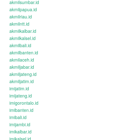
akmilsumbar.id
akmilpapua.id
akmilriau.id
akmilntt.id
akmilkalbar.id
akmilkalsel.id
akmilbali.id
akmilbanten.id
akmilaceh.id
akmiljabar.id
akmiljateng.id
akmiljatim.id
imijatim.id
imijateng.id
imigorontalo.id
imibanten.id
imibali.id
imijambi.id
imikalbar.id
imikalsel.id