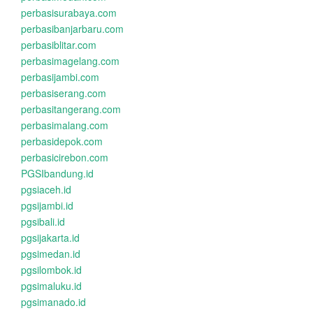
perbasisurabaya.com
perbasibanjarbaru.com
perbasiblitar.com
perbasimagelang.com
perbasijambi.com
perbasiserang.com
perbasitangerang.com
perbasimalang.com
perbasidepok.com
perbasicirebon.com
PGSIbandung.id
pgsiaceh.id
pgsijambi.id
pgsibali.id
pgsijakarta.id
pgsimedan.id
pgsilombok.id
pgsimaluku.id
pgsimanado.id