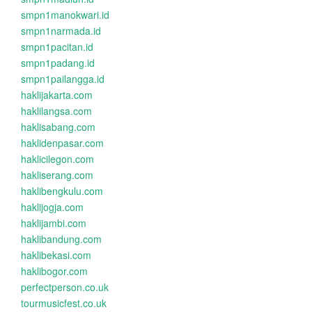
smpn1manokwari.id
smpn1narmada.id
smpn1pacitan.id
smpn1padang.id
smpn1pailangga.id
haklijakarta.com
haklilangsa.com
haklisabang.com
haklidenpasar.com
haklicilegon.com
hakliserang.com
haklibengkulu.com
haklijogja.com
haklijambi.com
haklibandung.com
haklibekasi.com
haklibogor.com
perfectperson.co.uk
tourmusicfest.co.uk