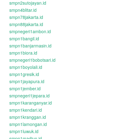
smpn2sutojayan.id
smpn4blitar.id
smpn78jakarta.id
smpn88jakarta.id
smpnegeri1ambon.id
smpn1bangil.id
smpn1banjarmasin.id
smpn1biora.id
smpnegeri1bobotsari.id
smpn1boyolali.id
smpn1gresik.id
smpn1jayapura.id
smpn1jember.id
smpnegeri1jepara.id
smpn1karanganyar.id
smpn1kendari.id
smpn1kranggan.id
smpn1lamongan.id
smpn1luwuk.id
smpn1madiun.id