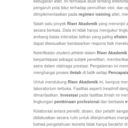
kebugaran atlet. Ini termasuk studi tentang efektivit
pengaruh pola tidur terhadap pemulihan otot, dan opti
diimplementasikan pada
regimen training
atlet, m
Salah satu proyek
Riset Akademik
yang menonjol ad
secara berkala. Data ini tidak hanya mengukur ting
ambang batas intensitas latihan yang paling
efisien
dapat disesuaikan berdasarkan respons fisik merek
Keterlibatan
student-athlete
dalam
Riset Akademik
berpartisipasi sebagai subjek penelitian, member
sains dalam olahraga prestasi. Pengalaman ini me
menghargai proses
ilmiah
di balik setiap
Pencapai
Untuk mendukung
Riset Akademik
ini, kampus me
laboratorium terbuka. Fasilitas seperti
treadmill
denga
dimanfaatkan.
Investasi
pada fasilitas ilmiah ini
lingkungan
pembinaan profesional
dan berbasis
e
Kolaborasi antara peneliti, dosen, dan pelatih sanga
didiskusikan secara rutin untuk diterjemahkan menjad
bahwa pengetahuan teoretis tidak hanya berakhir di