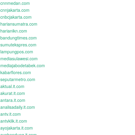
cnnmedan.com
cnnjakarta.com
cnbcjakarta.com
hariansumatra.com
harianikn.com
bandungtimes.com
sumutekspres.com
lampungpos.com
mediasulawesi.com
mediajabodetabek.com
kabarflores.com
seputarmetro.com
aktual.it.com
akurat.it.com
antara.it.com
analisadaily.it.com
antv.it.com
antvklik.it.com
ayojakarta.it.com
ayobandung.it.com