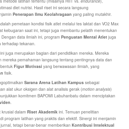
as metode latihan tertentu (misalnya HIIT vs.
endurance
),
masi diet nutrisi. Hasil riset ini secara langsung
enjamin
Penerapan Ilmu Keolahragaan
yang paling mutakhir.
alah pemetaan kondisi fisik atlet melalui tes laktat dan VO2 Max
kat kebugaran saat ini, tetapi juga membantu pelatih menentukan
. Dengan data ilmiah ini, program
Penguatan Mental Atlet
juga
a terhadap tekanan.
ini juga merupakan bagian dari pendidikan mereka. Mereka
ikan mereka pemahaman langsung tentang pentingnya data dan
mbentuk
Figur Motivasi
yang berwawasan ilmiah, yang
an
fisik.
ngoptimalkan
Sarana Arena Latihan Kampus
sebagai
n alat ukur oksigen dan alat analisis gerak (
motion analysis
)
 menunjukkan komitmen BAPOMI Labuhanbatu dalam menciptakan
viden
.
t krusial dalam
Riset Akademik
ini. Temuan penelitian
i program latihan yang praktis dan efektif. Sinergi ini menjamin
 jurnal, tetapi benar-benar memberikan
Kontribusi Intelektual