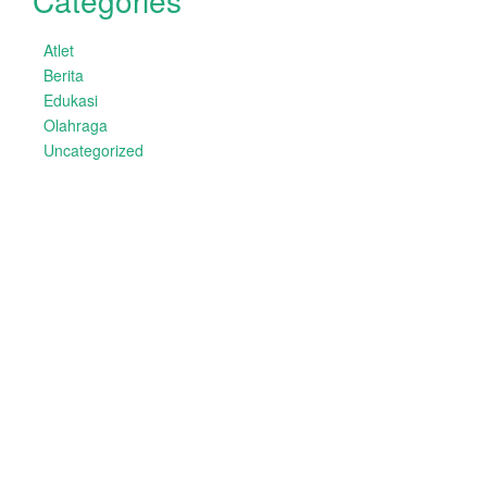
Categories
Atlet
Berita
Edukasi
Olahraga
Uncategorized