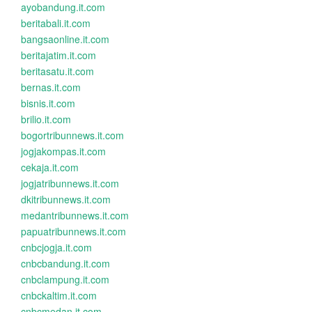
ayobandung.it.com
beritabali.it.com
bangsaonline.it.com
beritajatim.it.com
beritasatu.it.com
bernas.it.com
bisnis.it.com
brilio.it.com
bogortribunnews.it.com
jogjakompas.it.com
cekaja.it.com
jogjatribunnews.it.com
dkitribunnews.it.com
medantribunnews.it.com
papuatribunnews.it.com
cnbcjogja.it.com
cnbcbandung.it.com
cnbclampung.it.com
cnbckaltim.it.com
cnbcmedan.it.com