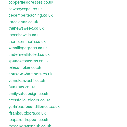
copperfielddresses.co.uk
cowboysspot.co.uk
decemberteaching.co.uk
traceloans.co.uk
thenewsweek.co.uk
thecakewala.co.uk
thomson-thorn.co.uk
wrestlingagrees.co.uk
underneathfoiled.co.uk
spanosconcerns.co.uk
telecomblue.co.uk
house-of-hampers.co.uk
yumekanzashi.co.uk
fatnanas.co.uk
emilykatedesign.co.uk
crossfelloutdoors.co.uk
yorkroadreconditioned.co.uk
rfrankoutdoors.co.uk
teaparentrepeat.co.uk
thegenerationhub.co.uk