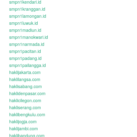
smpn1kendari.id
smpn1kranggan.id
smpn1lamongan.id
smpn1luwuk.id
smpn1madiun.id
smpn1manokwari.id
smpn1narmada.id
smpn1pacitan.id
smpn1padang.id
smpn1pailangga.id
haklijakarta.com
haklilangsa.com
haklisabang.com
haklidenpasar.com
haklicilegon.com
hakliserang.com
haklibengkulu.com
haklijogja.com
haklijambi.com
haklibandung.com