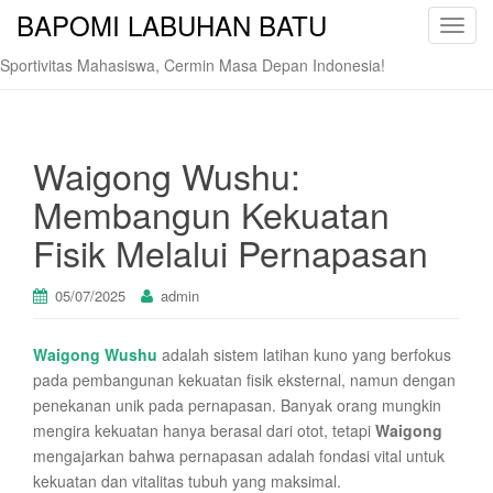
BAPOMI LABUHAN BATU
T
o
Sportivitas Mahasiswa, Cermin Masa Depan Indonesia!
g
g
l
e
Waigong Wushu:
n
Membangun Kekuatan
a
v
Fisik Melalui Pernapasan
i
g
05/07/2025
admin
a
t
Waigong Wushu
adalah sistem latihan kuno yang berfokus
i
pada pembangunan kekuatan fisik eksternal, namun dengan
o
penekanan unik pada pernapasan. Banyak orang mungkin
n
mengira kekuatan hanya berasal dari otot, tetapi
Waigong
mengajarkan bahwa pernapasan adalah fondasi vital untuk
kekuatan dan vitalitas tubuh yang maksimal.