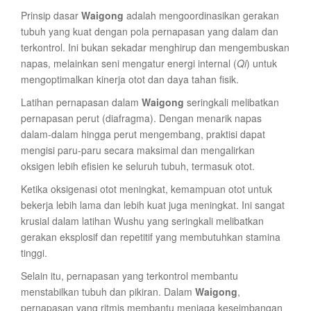
Prinsip dasar
Waigong
adalah mengoordinasikan gerakan
tubuh yang kuat dengan pola pernapasan yang dalam dan
terkontrol. Ini bukan sekadar menghirup dan mengembuskan
napas, melainkan seni mengatur energi internal (
Qi
) untuk
mengoptimalkan kinerja otot dan daya tahan fisik.
Latihan pernapasan dalam
Waigong
seringkali melibatkan
pernapasan perut (diafragma). Dengan menarik napas
dalam-dalam hingga perut mengembang, praktisi dapat
mengisi paru-paru secara maksimal dan mengalirkan
oksigen lebih efisien ke seluruh tubuh, termasuk otot.
Ketika oksigenasi otot meningkat, kemampuan otot untuk
bekerja lebih lama dan lebih kuat juga meningkat. Ini sangat
krusial dalam latihan Wushu yang seringkali melibatkan
gerakan eksplosif dan repetitif yang membutuhkan stamina
tinggi.
Selain itu, pernapasan yang terkontrol membantu
menstabilkan tubuh dan pikiran. Dalam
Waigong
,
pernapasan yang ritmis membantu menjaga keseimbangan