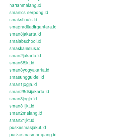
harianmalang.id
smanics-serpong.id
smakstlouis.id
smapraditadirgantara.id
sman8jakarta.id
smalabschool.id
smaskanisius.id
sman2jakarta.id
sman68jkt.id
sman8yogyakarta.id
smasungguldel.id
sman1jogja.id
sman28dkijakarta.id
sman3jogja.id
sman81jkt.id
sman2malang.id
sman21jkt.id
puskesmasjakut.id
puskesmasmampang.id