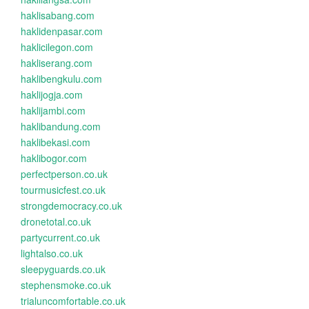
haklisabang.com
haklidenpasar.com
haklicilegon.com
hakliserang.com
haklibengkulu.com
haklijogja.com
haklijambi.com
haklibandung.com
haklibekasi.com
haklibogor.com
perfectperson.co.uk
tourmusicfest.co.uk
strongdemocracy.co.uk
dronetotal.co.uk
partycurrent.co.uk
lightalso.co.uk
sleepyguards.co.uk
stephensmoke.co.uk
trialuncomfortable.co.uk