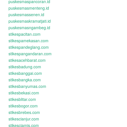
puskesmaspancoran.id
puskesmasmenteng.id
puskesmassenen.id
puskesmaskramatjati.id
puskesmasngambeg.id
stikespacitan.com
stikespamekasan.com
stikespandeglang.com
stikespangandaran.com
stikesacehbarat.com
stikesbadung.com
stikesbanggai.com
stikesbangka.com
stikesbanyumas.com
stikesbekasi.com
stikesblitar.com
stikesbogor.com
stikesbrebes.com
stikescianjur.com
stikesciamis.com