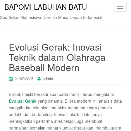
BAPOMI LABUHAN BATU
T
o
Sportivitas Mahasiswa, Cermin Masa Depan Indonesia!
g
g
l
e
Evolusi Gerak: Inovasi
n
Teknik dalam Olahraga
a
v
Baseball Modern
i
g
21/07/2025
admin
a
t
Bisbol, meski berakar kuat pada tradisi, terus mengalami
i
Evolusi Gerak
yang dinamis. Di era modern ini, analisis data
o
canggih dan teknologi mutakhir mengubah cara pemain
n
berlatih dan bertanding. Inovasi teknik tidak hanya
meningkatkan performa atlet, tetapi juga membuat
permainan semakin menarik untuk disaksikan, membuka era