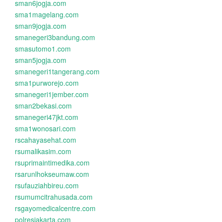
sman6jogja.com
sma1magelang.com
sman9jogja.com
smanegeri3bandung.com
smasutomo1.com
sman5jogja.com
smanegeri1tangerang.com
sma1purworejo.com
smanegeri1jember.com
sman2bekasi.com
smanegeri47jkt.com
sma1wonosari.com
rscahayasehat.com
rsumalikasim.com
rsuprimaintimedika.com
rsarunlhokseumaw.com
rsufauziahbireu.com
rsumumcitrahusada.com
rsgayomedicalcentre.com
polresjakarta.com