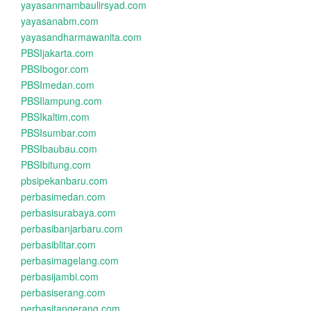
yayasanmambaulirsyad.com
yayasanabm.com
yayasandharmawanita.com
PBSIjakarta.com
PBSIbogor.com
PBSImedan.com
PBSIlampung.com
PBSIkaltim.com
PBSIsumbar.com
PBSIbaubau.com
PBSIbitung.com
pbsipekanbaru.com
perbasimedan.com
perbasisurabaya.com
perbasibanjarbaru.com
perbasiblitar.com
perbasimagelang.com
perbasijambi.com
perbasiserang.com
perbasitangerang.com