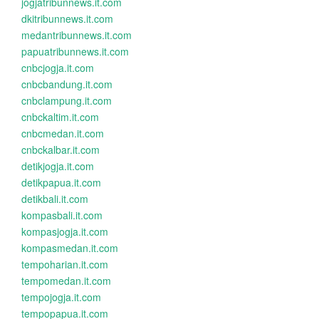
jogjatribunnews.it.com
dkitribunnews.it.com
medantribunnews.it.com
papuatribunnews.it.com
cnbcjogja.it.com
cnbcbandung.it.com
cnbclampung.it.com
cnbckaltim.it.com
cnbcmedan.it.com
cnbckalbar.it.com
detikjogja.it.com
detikpapua.it.com
detikbali.it.com
kompasbali.it.com
kompasjogja.it.com
kompasmedan.it.com
tempoharian.it.com
tempomedan.it.com
tempojogja.it.com
tempopapua.it.com