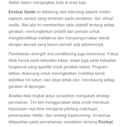
fielder
dalam menjangkau bola di area luas.
Evolusi Gerak
ini didukung oleh teknologi seperti
motion
capture
, sensor yang tertanam pada peralatan, dan
virtual
reality
. Alat-alat ini memberikan data objektif tentang setiap
gerakan, memungkinkan pelatih dan pemain untuk
mengidentifikasi inefisiensi dan menyempurnakan teknik
dengan akurasi yang belum pernah ada sebelumnya.
Pendekatan
strength and conditioning
juga berevolusi. Fokus
tidak hanya pada kekuatan kasar, tetapi juga pada kekuatan
fungsional yang spesifik untuk gerakan bisbol. Program
latihan dirancang untuk meningkatkan mobilitas sendi,
stabilitas inti tubuh, dan daya ledak otot, mendukung setiap
gerakan di lapangan.
Analisis data tingkat lanjut (
analytics
) mengubah strategi
permainan. Tim kini menggunakan data untuk membuat
keputusan
real-time
mengenai
pitching matchups
,
penempatan
fielder
, dan strategi
baserunning
. Ini semua
didasarkan pada pemahaman mendalam tentang
Evolusi