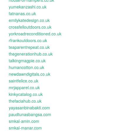
house-of-hampers.co.uk
yumekanzashi.co.uk
fatnanas.co.uk
emilykatedesign.co.uk
crossfelloutdoors.co.uk
yorkroadreconditioned.co.uk
rfrankoutdoors.co.uk
teaparentrepeat.co.uk
thegenerationhub.co.uk
talkingmagpie.co.uk
humancotton.co.uk
newdawndigitals.co.uk
saintfelice.co.uk
mrjapparel.co.uk
kinkycatalog.co.uk
thefaciahub.co.uk
yayasanbinabakti.com
paudtunasbangsa.com
smkal-amin.com
smkal-manar.com