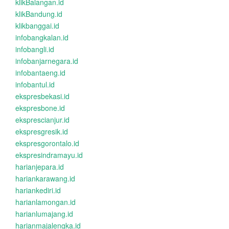
klikBalangan.id
klikBandung.id
klikbanggai.id
infobangkalan.id
infobangli.id
infobanjarnegara.id
infobantaeng.id
infobantul.id
ekspresbekasi.id
ekspresbone.id
eksprescianjur.id
ekspresgresik.id
ekspresgorontalo.id
ekspresindramayu.id
harianjepara.id
hariankarawang.id
hariankediri.id
harianlamongan.id
harianlumajang.id
harianmajalengka.id