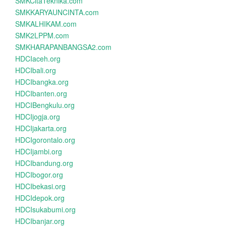
SMKCitaTeknika.com
SMKKARYAUNCINTA.com
SMKALHIKAM.com
SMK2LPPM.com
SMKHARAPANBANGSA2.com
HDCIaceh.org
HDCIbali.org
HDCIbangka.org
HDCIbanten.org
HDCIBengkulu.org
HDCIjogja.org
HDCIjakarta.org
HDCIgorontalo.org
HDCIjambi.org
HDCIbandung.org
HDCIbogor.org
HDCIbekasi.org
HDCIdepok.org
HDCIsukabumi.org
HDCIbanjar.org