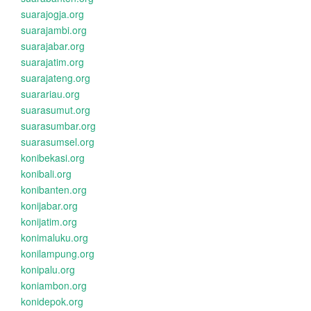
suarajogja.org
suarajambi.org
suarajabar.org
suarajatim.org
suarajateng.org
suarariau.org
suarasumut.org
suarasumbar.org
suarasumsel.org
konibekasi.org
konibali.org
konibanten.org
konijabar.org
konijatim.org
konimaluku.org
konilampung.org
konipalu.org
koniambon.org
konidepok.org