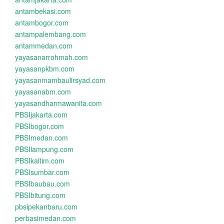
antambekasi.com
antambogor.com
antampalembang.com
antammedan.com
yayasanarrohmah.com
yayasanpkbm.com
yayasanmambaulirsyad.com
yayasanabm.com
yayasandharmawanita.com
PBSIjakarta.com
PBSIbogor.com
PBSImedan.com
PBSIlampung.com
PBSIkaltim.com
PBSIsumbar.com
PBSIbaubau.com
PBSIbitung.com
pbsipekanbaru.com
perbasimedan.com