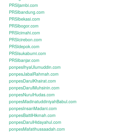
PRSIjambi.com
PRSIbandung.com
PRSIbekasi.com
PRSIbogor.com
PRSIcimahi.com
PRSIcirebon.com
PRSIdepok.com
PRSIsukabumi.com
PRSIbanjar.com
ponpesIhyaUlumuddin.com
ponpesJabalRahmah.com
ponpesDarulKhairat.com
ponpesDarulMuhsinin.com
ponpesNurulHudas.com
ponpesMadinatuddiniyahBabul.com
ponpesInsanMadani.com
ponpesBaitilHikmah.com
ponpesDarulHidayahul.com
ponpesMafatihussaadah.com