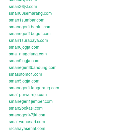
sman26jkt.com
sman03semarang.com
sman1sumbar.com
smanegeri1bantul.com
smanegeri1bogor.com
sman1surabaya.com
sman6jogja.com
sma1magelang.com
sman9jogja.com
smanegeri3bandung.com
smasutomo1.com
sman5jogja.com
smanegeri1tangerang.com
sma1purworejo.com
smanegeri1jember.com
sman2bekasi.com
smanegeri47jkt.com
sma1wonosari.com
rscahayasehat.com