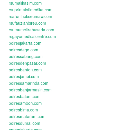
rsumalikasim.com
rsuprimaintimedika.com
rsarunlhokseumaw.com
rsufauziahbireu.com
rsumumcitrahusada.com
rsgayomedicalcentre.com
polresjakarta.com
polresdago.com
polressabang.com
polresdenpasar.com
polresbanten.com
polresjambi.com
polressamarinda.com
polresbanjarmasin.com
polresbatam.com
polresambon.com
polresbima.com
polresmataram.com
polresdumai.com
antamjakarta.com