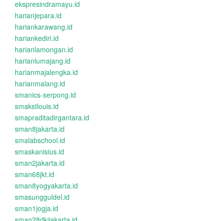
ekspresindramayu.id
harianjepara.id
hariankarawang.id
hariankediri.id
harianlamongan.id
harianlumajang.id
harianmajalengka.id
harianmalang.id
smanics-serpong.id
smakstlouis.id
smapraditadirgantara.id
sman8jakarta.id
smalabschool.id
smaskanisius.id
sman2jakarta.id
sman68jkt.id
sman8yogyakarta.id
smasungguldel.id
sman1jogja.id
sman28dkijakarta.id