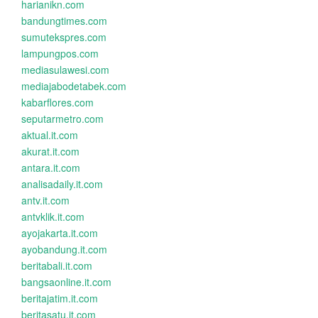
harianikn.com
bandungtimes.com
sumutekspres.com
lampungpos.com
mediasulawesi.com
mediajabodetabek.com
kabarflores.com
seputarmetro.com
aktual.it.com
akurat.it.com
antara.it.com
analisadaily.it.com
antv.it.com
antvklik.it.com
ayojakarta.it.com
ayobandung.it.com
beritabali.it.com
bangsaonline.it.com
beritajatim.it.com
beritasatu.it.com