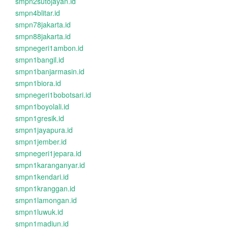
smpn2sutojayan.id
smpn4blitar.id
smpn78jakarta.id
smpn88jakarta.id
smpnegeri1ambon.id
smpn1bangil.id
smpn1banjarmasin.id
smpn1biora.id
smpnegeri1bobotsari.id
smpn1boyolali.id
smpn1gresik.id
smpn1jayapura.id
smpn1jember.id
smpnegeri1jepara.id
smpn1karanganyar.id
smpn1kendari.id
smpn1kranggan.id
smpn1lamongan.id
smpn1luwuk.id
smpn1madiun.id