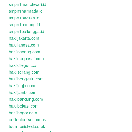
smpn1manokwari.id
smpn1narmada.id
smpn1pacitan.id
smpn1padang.id
smpn1pailangga.id
haklijakarta.com
haklilangsa.com
haklisabang.com
haklidenpasar.com
haklicilegon.com
hakliserang.com
haklibengkulu.com
haklijogja.com
haklijambi.com
haklibandung.com
haklibekasi.com
haklibogor.com
perfectperson.co.uk
tourmusicfest.co.uk