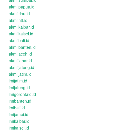
akmilsumbar.id
akmilpapua.id
akmilriau.id
akmilntt.id
akmilkalbar.id
akmilkalsel.id
akmilbali.id
akmilbanten.id
akmilaceh.id
akmiljabar.id
akmiljateng.id
akmiljatim.id
imijatim.id
imijateng.id
imigorontalo.id
imibanten.id
imibali.id
imijambi.id
imikalbar.id
imikalsel.id