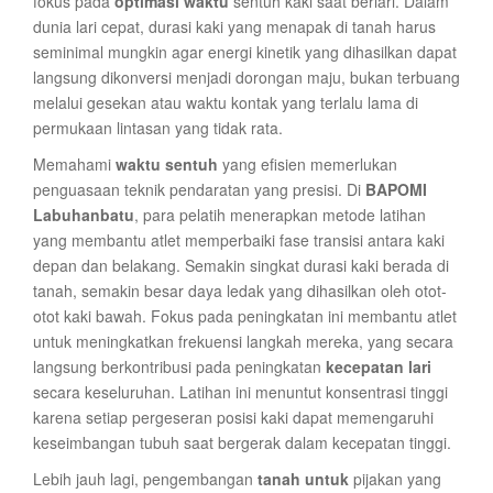
fokus pada
optimasi waktu
sentuh kaki saat berlari. Dalam
dunia lari cepat, durasi kaki yang menapak di tanah harus
seminimal mungkin agar energi kinetik yang dihasilkan dapat
langsung dikonversi menjadi dorongan maju, bukan terbuang
melalui gesekan atau waktu kontak yang terlalu lama di
permukaan lintasan yang tidak rata.
Memahami
waktu sentuh
yang efisien memerlukan
penguasaan teknik pendaratan yang presisi. Di
BAPOMI
Labuhanbatu
, para pelatih menerapkan metode latihan
yang membantu atlet memperbaiki fase transisi antara kaki
depan dan belakang. Semakin singkat durasi kaki berada di
tanah, semakin besar daya ledak yang dihasilkan oleh otot-
otot kaki bawah. Fokus pada peningkatan ini membantu atlet
untuk meningkatkan frekuensi langkah mereka, yang secara
langsung berkontribusi pada peningkatan
kecepatan lari
secara keseluruhan. Latihan ini menuntut konsentrasi tinggi
karena setiap pergeseran posisi kaki dapat memengaruhi
keseimbangan tubuh saat bergerak dalam kecepatan tinggi.
Lebih jauh lagi, pengembangan
tanah untuk
pijakan yang