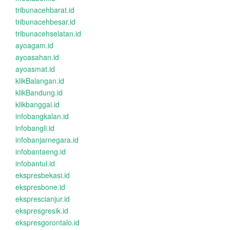
tribunacehbarat.id
tribunacehbesar.id
tribunacehselatan.id
ayoagam.id
ayoasahan.id
ayoasmat.id
klikBalangan.id
klikBandung.id
klikbanggai.id
infobangkalan.id
infobangli.id
infobanjarnegara.id
infobantaeng.id
infobantul.id
ekspresbekasi.id
ekspresbone.id
eksprescianjur.id
ekspresgresik.id
ekspresgorontalo.id