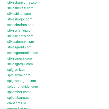
stikesbanyumas.com
stikesbekasi.com
stikesblitar.com
stikesbogor.com
stikesbrebes.com
stikescianjur.com
stikesciamis.com
stikesdemak.com
stikesgarut.com
stikesgorontalo.com
stikesgowa.com
stikesgresik.com
spigresik.com
spigianyar.com
spigrobongan.com
spigunungkidul.com
spijember.com
spijombang.com
dianflores.id
sman48jkt.com