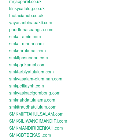
mrjapparel.co.uk
kinkycatalog.co.uk
thefaciahub.co.uk
yayasanbinabakti.com
paudtunasbangsa.com
smkal-amin.com
smkal-manar.com
smkdarulamal.com
smkitpasundan.com
smkpgrikamal.com
smktarbiyatululum.com
smkyasalam-elummah.com
smkpelitaynh.com
smkyasinacigombong.com
smknahdatululama.com
smkitraudhatululum.com
SMKMIFTAHULSALAM.com
SMKSILIWANGIMANDIRI.com
SMKMANDIRIBERKAH.com
SMKCBTBEKASI.com