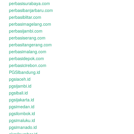
perbasisurabaya.com
perbasibanjarbaru.com
perbasiblitar.com
perbasimagelang.com
perbasijambi.com
perbasiserang.com
perbasitangerang.com
perbasimalang.com
perbasidepok.com
perbasicirebon.com
PGSIbandung.id
pgsiaceh.id
pgsijambi.id
pgsibali.id
pgsijakarta.id
pgsimedan.id
pgsilombok.id
pgsimaluku.id
pgsimanado.id