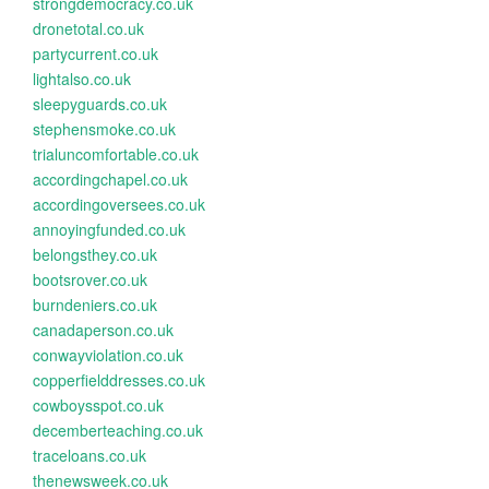
strongdemocracy.co.uk
dronetotal.co.uk
partycurrent.co.uk
lightalso.co.uk
sleepyguards.co.uk
stephensmoke.co.uk
trialuncomfortable.co.uk
accordingchapel.co.uk
accordingoversees.co.uk
annoyingfunded.co.uk
belongsthey.co.uk
bootsrover.co.uk
burndeniers.co.uk
canadaperson.co.uk
conwayviolation.co.uk
copperfielddresses.co.uk
cowboysspot.co.uk
decemberteaching.co.uk
traceloans.co.uk
thenewsweek.co.uk