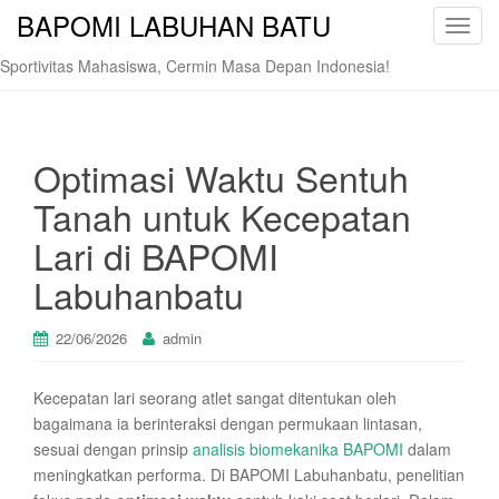
BAPOMI LABUHAN BATU
T
o
Sportivitas Mahasiswa, Cermin Masa Depan Indonesia!
g
g
l
e
Optimasi Waktu Sentuh
n
Tanah untuk Kecepatan
a
v
Lari di BAPOMI
i
Labuhanbatu
g
a
t
22/06/2026
admin
i
o
Kecepatan lari seorang atlet sangat ditentukan oleh
n
bagaimana ia berinteraksi dengan permukaan lintasan,
sesuai dengan prinsip
analisis biomekanika BAPOMI
dalam
meningkatkan performa. Di BAPOMI Labuhanbatu, penelitian