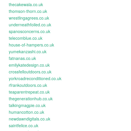
thecakewala.co.uk
thomson-thorn.co.uk
wrestlingagrees.co.uk
underneathfoiled.co.uk
spanosconcerns.co.uk
telecomblue.co.uk
house-of-hampers.co.uk
yumekanzashi.co.uk
fatnanas.co.uk
emilykatedesign.co.uk
crossfelloutdoors.co.uk
yorkroadreconditioned.co.uk
rfrankoutdoors.co.uk
teaparentrepeat.co.uk
thegenerationhub.co.uk
talkingmagpie.co.uk
humancotton.co.uk
newdawndigitals.co.uk
saintfelice.co.uk