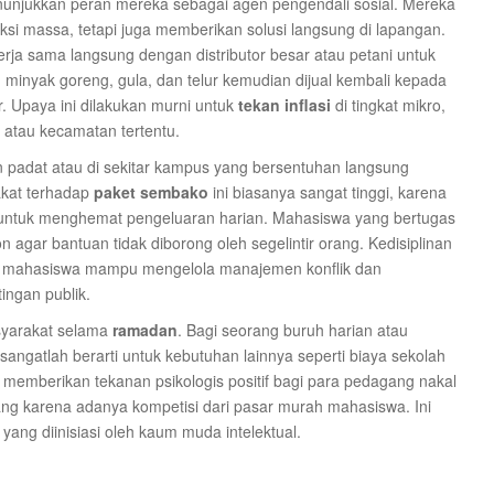
njukkan peran mereka sebagai agen pengendali sosial. Mereka
aksi massa, tetapi juga memberikan solusi langsung di lapangan.
rja sama langsung dengan distributor besar atau petani untuk
 minyak goreng, gula, dan telur kemudian dijual kembali kepada
 Upaya ini dilakukan murni untuk
tekan inflasi
di tingkat mikro,
n atau kecamatan tertentu.
an padat atau di sekitar kampus yang bersentuhan langsung
kat terhadap
paket sembako
ini biasanya sangat tinggi, karena
 untuk menghemat pengeluaran harian. Mahasiswa yang bertugas
agar bantuan tidak diborong oleh segelintir orang. Kedisiplinan
wa mahasiswa mampu mengelola manajemen konflik dan
ingan publik.
asyarakat selama
ramadan
. Bagi seorang buruh harian atau
 sangatlah berarti untuk kebutuhan lainnya seperti biaya sekolah
uga memberikan tekanan psikologis positif bagi para pedagang nakal
g karena adanya kompetisi dari pasar murah mahasiswa. Ini
yang diinisiasi oleh kaum muda intelektual.