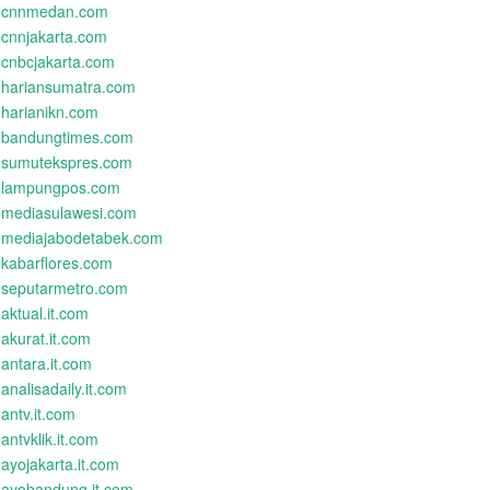
cnnmedan.com
cnnjakarta.com
cnbcjakarta.com
hariansumatra.com
harianikn.com
bandungtimes.com
sumutekspres.com
lampungpos.com
mediasulawesi.com
mediajabodetabek.com
kabarflores.com
seputarmetro.com
aktual.it.com
akurat.it.com
antara.it.com
analisadaily.it.com
antv.it.com
antvklik.it.com
ayojakarta.it.com
ayobandung.it.com