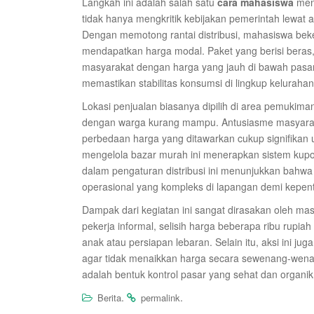
Langkah ini adalah salah satu
cara mahasiswa
menu
tidak hanya mengkritik kebijakan pemerintah lewat 
Dengan memotong rantai distribusi, mahasiswa beke
mendapatkan harga modal. Paket yang berisi beras,
masyarakat dengan harga yang jauh di bawah pasar.
memastikan stabilitas konsumsi di lingkup keluraha
Lokasi penjualan biasanya dipilih di area pemukim
dengan warga kurang mampu. Antusiasme masyara
perbedaan harga yang ditawarkan cukup signifikan
mengelola bazar murah ini menerapkan sistem kupon 
dalam pengaturan distribusi ini menunjukkan bah
operasional yang kompleks di lapangan demi kepent
Dampak dari kegiatan ini sangat dirasakan oleh m
pekerja informal, selisih harga beberapa ribu rupiah
anak atau persiapan lebaran. Selain itu, aksi ini j
agar tidak menaikkan harga secara sewenang-wenan
adalah bentuk kontrol pasar yang sehat dan organik 
.
.
Berita
permalink