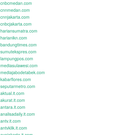
cnbcmedan.com
cnnmedan.com
cnnjakarta.com
cnbcjakarta.com
hariansumatra.com
harianikn.com
bandungtimes.com
sumutekspres.com
lampungpos.com
mediasulawesi.com
mediajabodetabek.com
kabarflores.com
seputarmetro.com
aktual.it.com
akurat.it.com
antara.it.com
analisadaily.it.com
antv.it.com
antvklik.it.com
ayojakarta.it.com