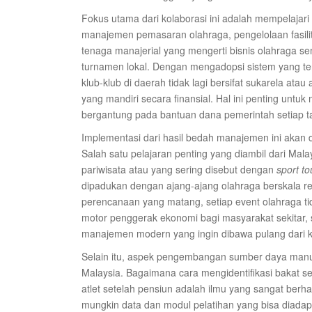
Fokus utama dari kolaborasi ini adalah mempelajari
manajemen pemasaran olahraga, pengelolaan fasili
tenaga manajerial yang mengerti bisnis olahraga 
turnamen lokal. Dengan mengadopsi sistem yang teru
klub-klub di daerah tidak lagi bersifat sukarela at
yang mandiri secara finansial. Hal ini penting unt
bergantung pada bantuan dana pemerintah setiap t
Implementasi dari hasil bedah manajemen ini akan di
Salah satu pelajaran penting yang diambil dari Ma
pariwisata atau yang sering disebut dengan
sport t
dipadukan dengan ajang-ajang olahraga berskala re
perencanaan yang matang, setiap event olahraga ti
motor penggerak ekonomi bagi masyarakat sekitar, s
manajemen modern yang ingin dibawa pulang dari k
Selain itu, aspek pengembangan sumber daya manusi
Malaysia. Bagaimana cara mengidentifikasi bakat sej
atlet setelah pensiun adalah ilmu yang sangat ber
mungkin data dan modul pelatihan yang bisa diadapt