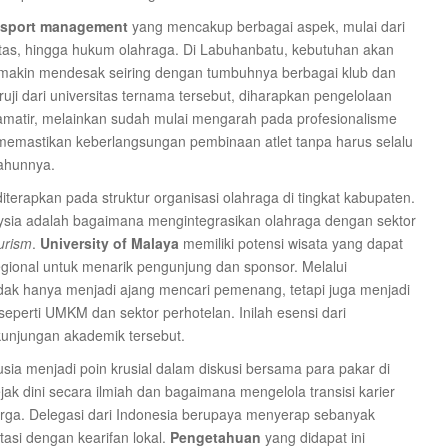
sport management
yang mencakup berbagai aspek, mulai dari
tas, hingga hukum olahraga. Di Labuhanbatu, kebutuhan akan
semakin mendesak seiring dengan tumbuhnya berbagai klub dan
ji dari universitas ternama tersebut, diharapkan pengelolaan
au amatir, melainkan sudah mulai mengarah pada profesionalisme
uk memastikan keberlangsungan pembinaan atlet tanpa harus selalu
ahunnya.
terapkan pada struktur organisasi olahraga di tingkat kabupaten.
laysia adalah bagaimana mengintegrasikan olahraga dengan sektor
ourism
.
University of Malaya
memiliki potensi wisata yang dapat
gional untuk menarik pengunjung dan sponsor. Melalui
dak hanya menjadi ajang mencari pemenang, tetapi juga menjadi
eperti UMKM dan sektor perhotelan. Inilah esensi dari
unjungan akademik tersebut.
a menjadi poin krusial dalam diskusi bersama para pakar di
ak dini secara ilmiah dan bagaimana mengelola transisi karier
harga. Delegasi dari Indonesia berupaya menyerap sebanyak
asi dengan kearifan lokal.
Pengetahuan
yang didapat ini