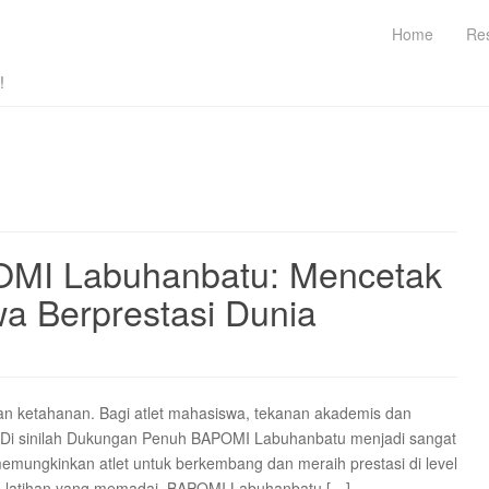
Home
Re
!
MI Labuhanbatu: Mencetak
a Berprestasi Dunia
an ketahanan. Bagi atlet mahasiswa, tekanan akademis dan
ar. Di sinilah Dukungan Penuh BAPOMI Labuhanbatu menjadi sangat
emungkinkan atlet untuk berkembang dan meraih prestasi di level
itas latihan yang memadai. BAPOMI Labuhanbatu […]