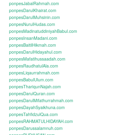
ponpesJabalRahmah.com
ponpesDarulKhairat.com
ponpesDarulMuhsinin.com
ponpesNurulHudas.com
ponpesMadinatuddiniyahBabul.com
ponpesInsanMadani.com
ponpesBaitilHikmah.com
ponpesDarulHidayahul.com
ponpesMafatihussaadah.com
ponpesRaudhatulAla.com
ponpesLiqaurrahmah.com
ponpesBabulUlum.com
ponpesThariqunNajah.com
ponpesDarulQuran.com
ponpesDarulMifathurrahmah.com
ponpesDayahSyaikhuna.com
ponpesTahfidzulQua.com
ponpesRAHMATULHIDAYAH.com
ponpesDarussalamnuh.com