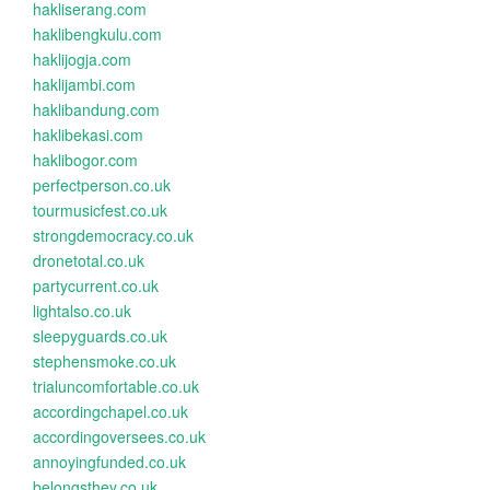
hakliserang.com
haklibengkulu.com
haklijogja.com
haklijambi.com
haklibandung.com
haklibekasi.com
haklibogor.com
perfectperson.co.uk
tourmusicfest.co.uk
strongdemocracy.co.uk
dronetotal.co.uk
partycurrent.co.uk
lightalso.co.uk
sleepyguards.co.uk
stephensmoke.co.uk
trialuncomfortable.co.uk
accordingchapel.co.uk
accordingoversees.co.uk
annoyingfunded.co.uk
belongsthey.co.uk