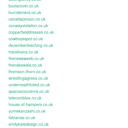
bootsrover.co.uk
burndeniers.co.uk
canadaperson.co.uk
conwayviolation.co.uk
copperfielddresses.co.uk
cowboysspot.co.uk
decemberteaching.co.uk
traceloans.co.uk
thenewsweek.co.uk
thecakewala.co.uk
thomson-thorn.co.uk
wrestlingagrees.co.uk
underneathfoiled.co.uk
spanosconcerns.co.uk
telecomblue.co.uk
house-of-hampers.co.uk
yumekanzashi.co.uk
fatnanas.co.uk
emilykatedesign.co.uk