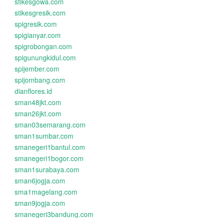
stikesgowa.com
stikesgresik.com
spigresik.com
spigianyar.com
spigrobongan.com
spigunungkidul.com
spijember.com
spijombang.com
dianflores.id
sman48jkt.com
sman26jkt.com
sman03semarang.com
sman1sumbar.com
smanegeri1bantul.com
smanegeri1bogor.com
sman1surabaya.com
sman6jogja.com
sma1magelang.com
sman9jogja.com
smanegeri3bandung.com