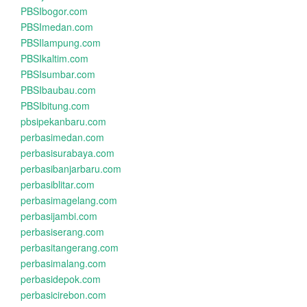
PBSIbogor.com
PBSImedan.com
PBSIlampung.com
PBSIkaltim.com
PBSIsumbar.com
PBSIbaubau.com
PBSIbitung.com
pbsipekanbaru.com
perbasimedan.com
perbasisurabaya.com
perbasibanjarbaru.com
perbasiblitar.com
perbasimagelang.com
perbasijambi.com
perbasiserang.com
perbasitangerang.com
perbasimalang.com
perbasidepok.com
perbasicirebon.com