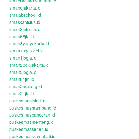
smapraditadirgantara.id
sman8jakarta.id
smalabschool.id
smaskanisius.id
sman2jakarta.id
sman68jkt.id
sman8yogyakarta.id
smasungguldel.id
sman1jogja.id
sman28dkijakarta.id
sman3jogja.id
sman81jkt.id
sman2malang.id
sman21jkt.id
puskesmasjakut.id
puskesmasmampang.id
puskesmaspancoran.id
puskesmasmenteng.id
puskesmassenen.id
puskesmaskramatjati.id