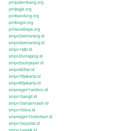
pmipalembang.org
pmijogja.org
pmibandung.org
pmibogor.org
pmisurabaya.org
smpn2semarang.id
smpn4semarang.id
smpn14jkt.id
smpn2lumajang.id
smpn2sutojayan.id
smpn4blitar.id
smpn78jakarta.id
smpn88jakarta.id
smpnegeri1ambon.id
smpn1bangil.id
smpn1banjarmasin.id
smpn1biora.id
smpnegeri1bobotsari.id
smpn1boyolali.id
smpn1gresik.id