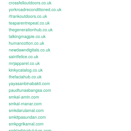
crossfelloutdoors.co.uk
yorkroadreconditioned.co.uk
rfrankoutdoors.co.uk
teaparentrepeat.co.uk
thegenerationhub.co.uk
talkingmagpie.co.uk
humancotton.co.uk
newdawndigitals.co.uk
saintfelice.co.uk
mrjapparel.co.uk
kinkycatalog.co.uk
thefaciahub.co.uk
yayasanbinabakti.com
paudtunasbangsa.com
smkal-amin.com
smkal-manar.com
smkdarulamal.com
smkitpasundan.com
smkpgrikamal.com
smktarbiyatululum.com