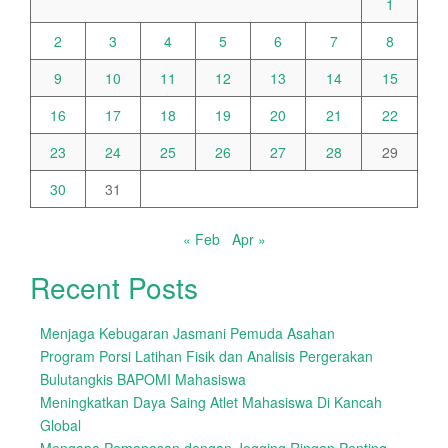
1
2
3
4
5
6
7
8
9
10
11
12
13
14
15
16
17
18
19
20
21
22
23
24
25
26
27
28
29
30
31
« Feb
Apr »
Recent Posts
Menjaga Kebugaran Jasmani Pemuda Asahan
Program Porsi Latihan Fisik dan Analisis Pergerakan
Bulutangkis BAPOMI Mahasiswa
Meningkatkan Daya Saing Atlet Mahasiswa Di Kancah
Global