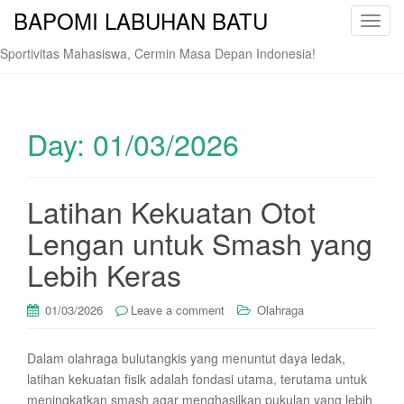
BAPOMI LABUHAN BATU
T
o
Sportivitas Mahasiswa, Cermin Masa Depan Indonesia!
g
g
l
e
Day:
01/03/2026
n
a
v
Latihan Kekuatan Otot
i
Lengan untuk Smash yang
g
a
Lebih Keras
t
i
01/03/2026
Leave a comment
Olahraga
o
n
Dalam olahraga bulutangkis yang menuntut daya ledak,
latihan kekuatan fisik adalah fondasi utama, terutama untuk
meningkatkan smash agar menghasilkan pukulan yang lebih