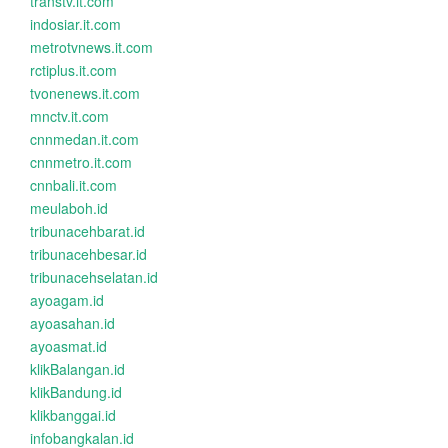
transtv.it.com
indosiar.it.com
metrotvnews.it.com
rctiplus.it.com
tvonenews.it.com
mnctv.it.com
cnnmedan.it.com
cnnmetro.it.com
cnnbali.it.com
meulaboh.id
tribunacehbarat.id
tribunacehbesar.id
tribunacehselatan.id
ayoagam.id
ayoasahan.id
ayoasmat.id
klikBalangan.id
klikBandung.id
klikbanggai.id
infobangkalan.id