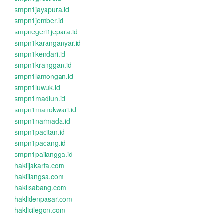
smpn1jayapura.id
smpn1jember.id
smpnegeri1jepara.id
smpn1karanganyar.id
smpn1kendari.id
smpn1kranggan.id
smpn1lamongan.id
smpn1luwuk.id
smpn1madiun.id
smpn1manokwari.id
smpn1narmada.id
smpn1pacitan.id
smpn1padang.id
smpn1pailangga.id
haklijakarta.com
haklilangsa.com
haklisabang.com
haklidenpasar.com
haklicilegon.com