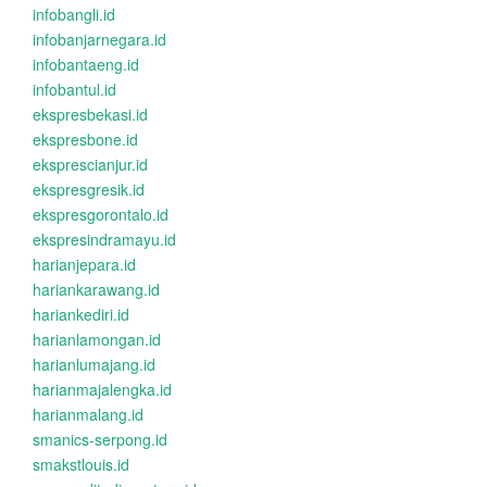
infobangli.id
infobanjarnegara.id
infobantaeng.id
infobantul.id
ekspresbekasi.id
ekspresbone.id
eksprescianjur.id
ekspresgresik.id
ekspresgorontalo.id
ekspresindramayu.id
harianjepara.id
hariankarawang.id
hariankediri.id
harianlamongan.id
harianlumajang.id
harianmajalengka.id
harianmalang.id
smanics-serpong.id
smakstlouis.id