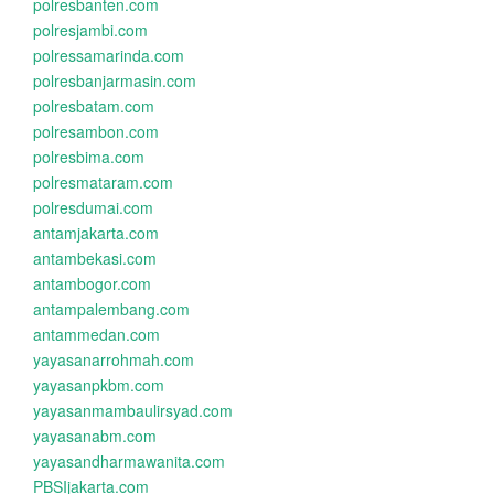
polresbanten.com
polresjambi.com
polressamarinda.com
polresbanjarmasin.com
polresbatam.com
polresambon.com
polresbima.com
polresmataram.com
polresdumai.com
antamjakarta.com
antambekasi.com
antambogor.com
antampalembang.com
antammedan.com
yayasanarrohmah.com
yayasanpkbm.com
yayasanmambaulirsyad.com
yayasanabm.com
yayasandharmawanita.com
PBSIjakarta.com