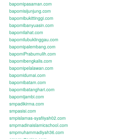
bapomipasaman.com
bapomisijunjung.com
bapomibukittinggi.com
bapomibanyuasin.com
bapomilahat.com
bapomilubuklinggau.com
bapomipalembang.com
bapomiPrabumulih.com
bapomibengkalis.com
bapomipelalawan.com
bapomidumai.com
bapomibatam.com
bapomibatanghari.com
bapomijambi.com
smpadikirma.com
smpasisi.com
smpislamas-syafiiyah02.com
smpmadinaislamicschool.com
smpmuhammadiyah36.com