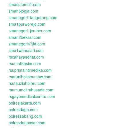
smasutomo1.com
sman5jogja.com
smanegeri1tangerang.com
sma1purworejo.com
smanegeri1jember.com
sman2bekasi.com
smanegeri47jkt.com
sma1wonosari.com
rscahayasehat.com
rsumalikasim.com
rsuprimaintimedika.com
rsarunlhokseumaw.com
rsufauziahbireu.com
rsumumcitrahusada.com
rsgayomedicalcentre.com
polresjakarta.com
polresdago.com
polressabang.com
polresdenpasar.com