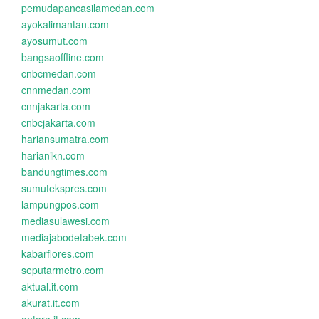
pemudapancasilamedan.com
ayokalimantan.com
ayosumut.com
bangsaoffline.com
cnbcmedan.com
cnnmedan.com
cnnjakarta.com
cnbcjakarta.com
hariansumatra.com
harianikn.com
bandungtimes.com
sumutekspres.com
lampungpos.com
mediasulawesi.com
mediajabodetabek.com
kabarflores.com
seputarmetro.com
aktual.it.com
akurat.it.com