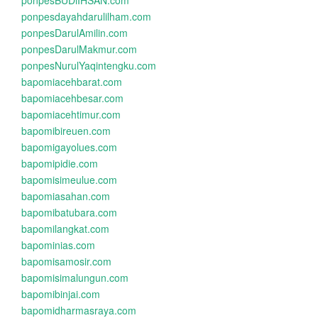
ponpesBUDiIHSAN.com
ponpesdayahdarulilham.com
ponpesDarulAmilin.com
ponpesDarulMakmur.com
ponpesNurulYaqintengku.com
bapomiacehbarat.com
bapomiacehbesar.com
bapomiacehtimur.com
bapomibireuen.com
bapomigayolues.com
bapomipidie.com
bapomisimeulue.com
bapomiasahan.com
bapomibatubara.com
bapomilangkat.com
bapominias.com
bapomisamosir.com
bapomisimalungun.com
bapomibinjai.com
bapomidharmasraya.com