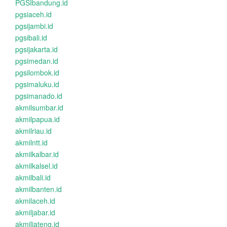
PGSIbandung.id
pgsiaceh.id
pgsijambi.id
pgsibali.id
pgsijakarta.id
pgsimedan.id
pgsilombok.id
pgsimaluku.id
pgsimanado.id
akmilsumbar.id
akmilpapua.id
akmilriau.id
akmilntt.id
akmilkalbar.id
akmilkalsel.id
akmilbali.id
akmilbanten.id
akmilaceh.id
akmiljabar.id
akmiljateng.id